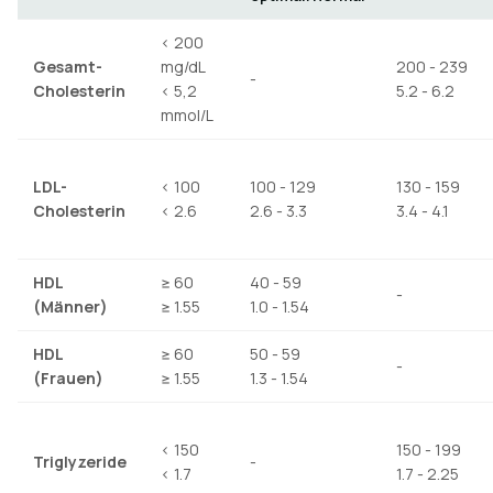
< 200
Gesamt-
mg/dL
200 - 239
-
Cholesterin
< 5,2
5.2 - 6.2
mmol/L
LDL-
< 100
100 - 129
130 - 159
Cholesterin
< 2.6
2.6 - 3.3
3.4 - 4.1
HDL
≥ 60
40 - 59
-
(Männer)
≥ 1.55
1.0 - 1.54
HDL
≥ 60
50 - 59
-
(Frauen)
≥ 1.55
1.3 - 1.54
< 150
150 - 199
Triglyzeride
-
< 1.7
1.7 - 2.25