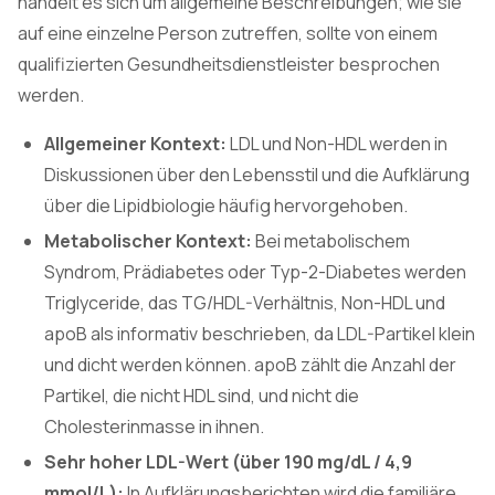
handelt es sich um allgemeine Beschreibungen; wie sie
auf eine einzelne Person zutreffen, sollte von einem
qualifizierten Gesundheitsdienstleister besprochen
werden.
Allgemeiner Kontext:
LDL und Non-HDL werden in
Diskussionen über den Lebensstil und die Aufklärung
über die Lipidbiologie häufig hervorgehoben.
Metabolischer Kontext:
Bei metabolischem
Syndrom, Prädiabetes oder Typ-2-Diabetes werden
Triglyceride, das TG/HDL-Verhältnis, Non-HDL und
apoB als informativ beschrieben, da LDL-Partikel klein
und dicht werden können. apoB zählt die Anzahl der
Partikel, die nicht HDL sind, und nicht die
Cholesterinmasse in ihnen.
Sehr hoher LDL-Wert (über 190 mg/dL / 4,9
mmol/L):
In Aufklärungsberichten wird die familiäre