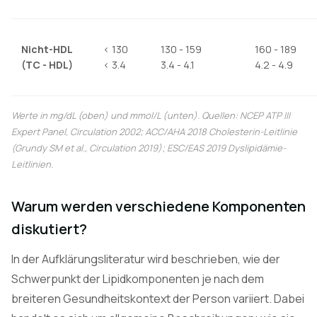
Nicht-HDL
< 130
130 - 159
160 - 189
(TC - HDL)
< 3.4
3.4 - 4.1
4.2 - 4.9
Werte in mg/dL (oben) und mmol/L (unten). Quellen: NCEP ATP III
Expert Panel,
Circulation
2002; ACC/AHA 2018 Cholesterin-Leitlinie
(Grundy SM et al.,
Circulation
2019); ESC/EAS 2019 Dyslipidämie-
Leitlinien.
Warum werden verschiedene Komponenten
diskutiert?
In der Aufklärungsliteratur wird beschrieben, wie der
Schwerpunkt der Lipidkomponenten je nach dem
breiteren Gesundheitskontext der Person variiert. Dabei