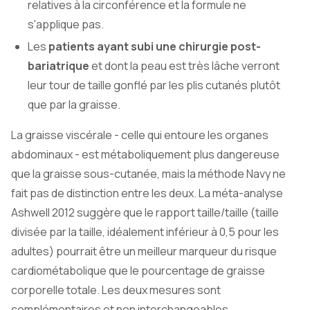
relatives à la circonférence et la formule ne
s'applique pas.
Les
patients ayant subi une chirurgie post-
bariatrique
et dont la peau est très lâche verront
leur tour de taille gonflé par les plis cutanés plutôt
que par la graisse.
La graisse viscérale - celle qui entoure les organes
abdominaux - est métaboliquement plus dangereuse
que la graisse sous-cutanée, mais la méthode Navy ne
fait pas de distinction entre les deux. La méta-analyse
Ashwell 2012 suggère que le rapport taille/taille (taille
divisée par la taille, idéalement inférieur à 0,5 pour les
adultes) pourrait être un meilleur marqueur du risque
cardiométabolique que le pourcentage de graisse
corporelle totale. Les deux mesures sont
complémentaires et non interchangeables.