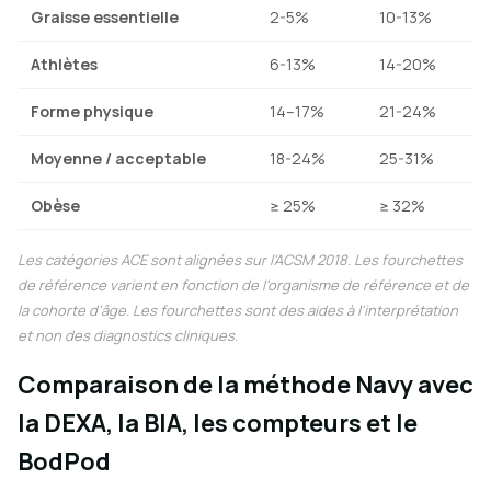
Graisse essentielle
2-5%
10-13%
Athlètes
6-13%
14-20%
Forme physique
14–17%
21-24%
Moyenne / acceptable
18-24%
25-31%
Obèse
≥ 25%
≥ 32%
Les catégories ACE sont alignées sur l'ACSM 2018. Les fourchettes
de référence varient en fonction de l'organisme de référence et de
la cohorte d'âge. Les fourchettes sont des aides à l'interprétation
et non des diagnostics cliniques.
Comparaison de la méthode Navy avec
la DEXA, la BIA, les compteurs et le
BodPod