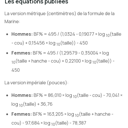
Les équations publiées
La version métrique (centimètres) de la formule de la
Marine:
Hommes:
BF% = 495 / (1,0324 - 0,19077 × log
(taille
10
- cou) + 0,15456 × log
(taille)) - 450
10
Femmes:
BF% = 495 / (1,29579 - 0,35004 × log
(taille + hanche - cou) + 0,22100 × log
(taille)) -
10
10
450
La version impériale (pouces):
Hommes:
BF% = 86,010 × log
(taille - cou) - 70,041 ×
10
log
(taille) + 36,76
10
Femmes:
BF% = 163,205 × log
(taille + hanche -
10
cou) - 97,684 × log
(taille) - 78,387
10