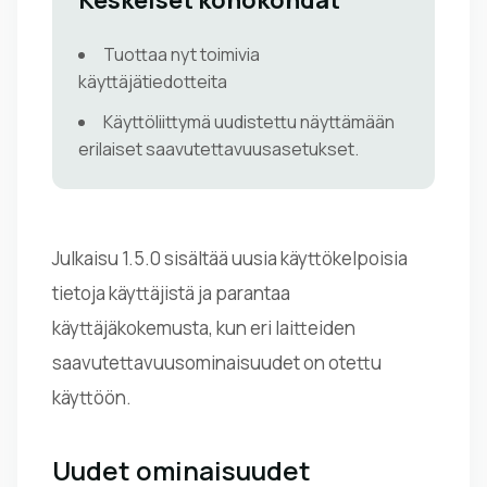
Keskeiset kohokohdat
Tuottaa nyt toimivia
käyttäjätiedotteita
Käyttöliittymä uudistettu näyttämään
erilaiset saavutettavuusasetukset.
Julkaisu 1.5.0 sisältää uusia käyttökelpoisia
tietoja käyttäjistä ja parantaa
käyttäjäkokemusta, kun eri laitteiden
saavutettavuusominaisuudet on otettu
käyttöön.
Uudet ominaisuudet