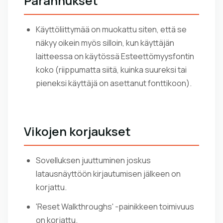
Parannukset
Käyttöliittymää on muokattu siten, että se
näkyy oikein myös silloin, kun käyttäjän
laitteessa on käytössä Esteettömyysfontin
koko (riippumatta siitä, kuinka suureksi tai
pieneksi käyttäjä on asettanut fonttikoon).
Vikojen korjaukset
Sovelluksen juuttuminen joskus
latausnäyttöön kirjautumisen jälkeen on
korjattu.
'Reset Walkthroughs' -painikkeen toimivuus
on korjattu.