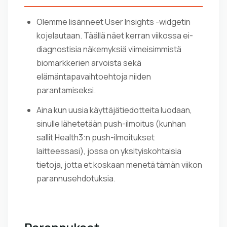
Olemme lisänneet User Insights -widgetin
kojelautaan. Täällä näet kerran viikossa ei-
diagnostisia näkemyksiä viimeisimmistä
biomarkkerien arvoista sekä
elämäntapavaihtoehtoja niiden
parantamiseksi.
Aina kun uusia käyttäjätiedotteita luodaan,
sinulle lähetetään push-ilmoitus (kunhan
sallit Health3:n push-ilmoitukset
laitteessasi), jossa on yksityiskohtaisia
tietoja, jotta et koskaan menetä tämän viikon
parannusehdotuksia.