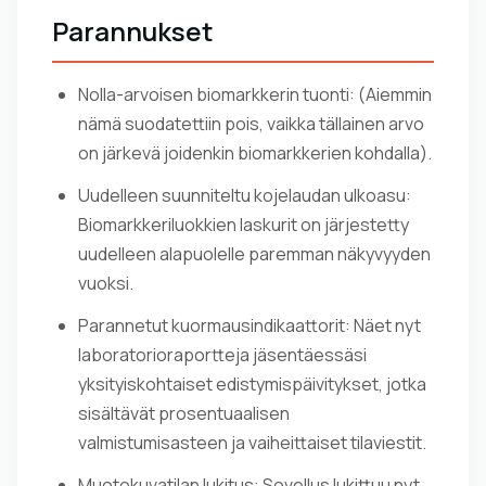
Parannukset
Nolla-arvoisen biomarkkerin tuonti: (Aiemmin
nämä suodatettiin pois, vaikka tällainen arvo
on järkevä joidenkin biomarkkerien kohdalla).
Uudelleen suunniteltu kojelaudan ulkoasu:
Biomarkkeriluokkien laskurit on järjestetty
uudelleen alapuolelle paremman näkyvyyden
vuoksi.
Parannetut kuormausindikaattorit: Näet nyt
laboratorioraportteja jäsentäessäsi
yksityiskohtaiset edistymispäivitykset, jotka
sisältävät prosentuaalisen
valmistumisasteen ja vaiheittaiset tilaviestit.
Muotokuvatilan lukitus: Sovellus lukittuu nyt