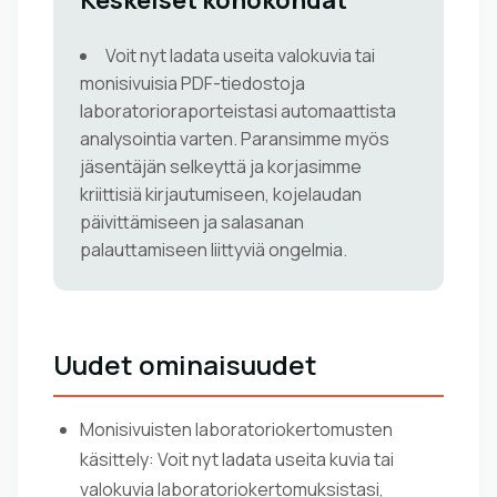
Keskeiset kohokohdat
Voit nyt ladata useita valokuvia tai
monisivuisia PDF-tiedostoja
laboratorioraporteistasi automaattista
analysointia varten. Paransimme myös
jäsentäjän selkeyttä ja korjasimme
kriittisiä kirjautumiseen, kojelaudan
päivittämiseen ja salasanan
palauttamiseen liittyviä ongelmia.
Uudet ominaisuudet
Monisivuisten laboratoriokertomusten
käsittely: Voit nyt ladata useita kuvia tai
valokuvia laboratoriokertomuksistasi,