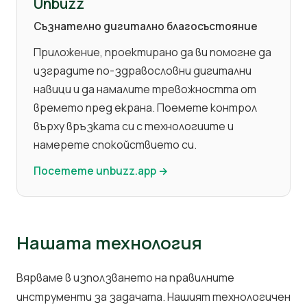
Unbuzz
Съзнателно дигитално благосъстояние
Приложение, проектирано да ви помогне да
изградите по-здравословни дигитални
навици и да намалите тревожността от
времето пред екрана. Поемете контрол
върху връзката си с технологиите и
намерете спокойствието си.
Посетете unbuzz.app →
Нашата технология
Вярваме в използването на правилните
инструменти за задачата. Нашият технологичен