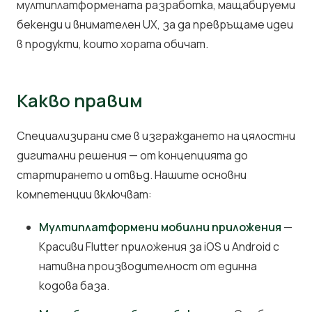
мултиплатформената разработка, мащабируеми
бекенди и внимателен UX, за да превръщаме идеи
в продукти, които хората обичат.
Какво правим
Специализирани сме в изграждането на цялостни
дигитални решения — от концепцията до
стартирането и отвъд. Нашите основни
компетенции включват:
Мултиплатформени мобилни приложения
—
Красиви Flutter приложения за iOS и Android с
нативна производителност от единна
кодова база.