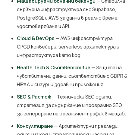
Мащабируеми облачни бекенди
— Стабилна
сървърна инфраструктура със Supabase,
PostgreSQL и AWS за данни в реално време,
удостоверяване и API.
Cloud & DevOps
— AWS инфраструктура,
CI/CD конвейери, serverless архитектура и
инфраструктура като код.
Health Tech & Съответствие
— Защита на
чувствителни данни, съответствие с GDPR &
HIPAA и сигурни здравни приложения.
SEO & Растеж
— Технически SEO одити,
стратегия за съдържание и програмно SEO
за генериране на органичен трафик в мащаб.
Консултиране
— Архитектурни прегледи,
одити на код и стратегически насоки за