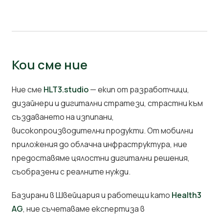
Кои сме ние
Ние сме
HLT3.studio
— екип от разработчици,
дизайнери и дигитални стратези, страстни към
създаването на изпипани,
високопроизводителни продукти. От мобилни
приложения до облачна инфраструктура, ние
предоставяме цялостни дигитални решения,
съобразени с реалните нужди.
Базирани в Швейцария и работещи като
Health3
AG
, ние съчетаваме експертиза в