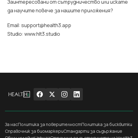
Заинтересовани от сътрудничество или искате
да научите повече за нашите приложения?
Email:
support@health3.app
Studio:
www.hlt3.studio
За нас
Политика за поверителност
Политика за бисквитки
Справочник за биомаркери
Стандарти за съдържание
Общи условия
Unbuzz
Страница за състоянието на Health3