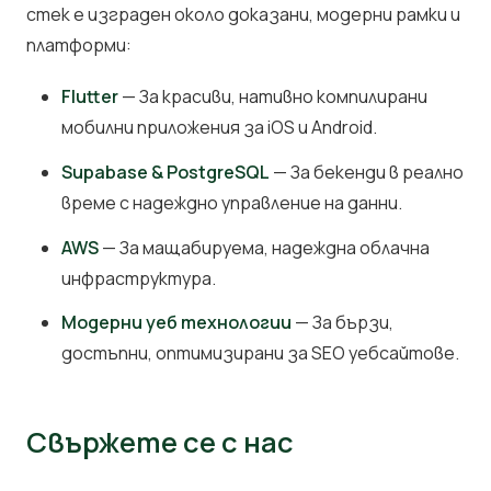
стек е изграден около доказани, модерни рамки и
платформи:
Flutter
— За красиви, нативно компилирани
мобилни приложения за iOS и Android.
Supabase & PostgreSQL
— За бекенди в реално
време с надеждно управление на данни.
AWS
— За мащабируема, надеждна облачна
инфраструктура.
Модерни уеб технологии
— За бързи,
достъпни, оптимизирани за SEO уебсайтове.
Свържете се с нас