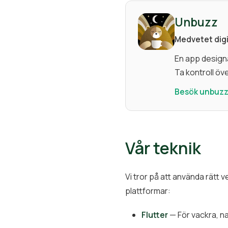
Unbuzz
Medvetet dig
En app design
Ta kontroll över
Besök unbuzz
Vår teknik
Vi tror på att använda rätt
plattformar:
Flutter
— För vackra, na