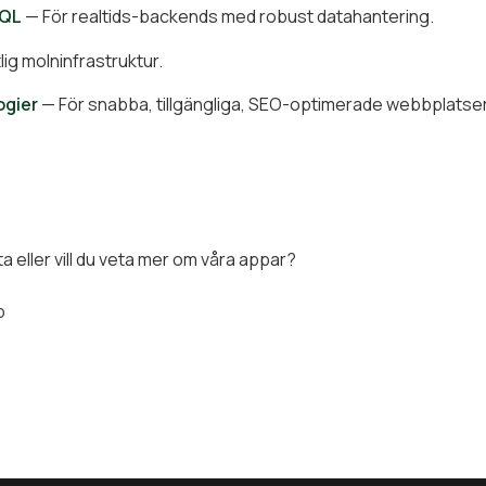
SQL
— För realtids-backends med robust datahantering.
tlig molninfrastruktur.
gier
— För snabba, tillgängliga, SEO-optimerade webbplatser
 eller vill du veta mer om våra appar?
p