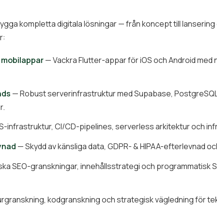
bygga kompletta digitala lösningar — från koncept till lansering
r:
 mobilappar
— Vackra Flutter-appar för iOS och Android med 
nds
— Robust serverinfrastruktur med Supabase, PostgreSQL 
r.
infrastruktur, CI/CD-pipelines, serverless arkitektur och inf
evnad
— Skydd av känsliga data, GDPR- & HIPAA-efterlevnad och
ka SEO-granskningar, innehållsstrategi och programmatisk SE
urgranskning, kodgranskning och strategisk vägledning för te