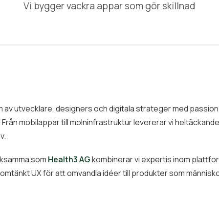
Vi bygger vackra appar som gör skillnad
 av utvecklare, designers och digitala strateger med passion
ån mobilappar till molninfrastruktur levererar vi heltäckande 
v.
erksamma som
Health3 AG
kombinerar vi expertis inom plattf
tänkt UX för att omvandla idéer till produkter som människor