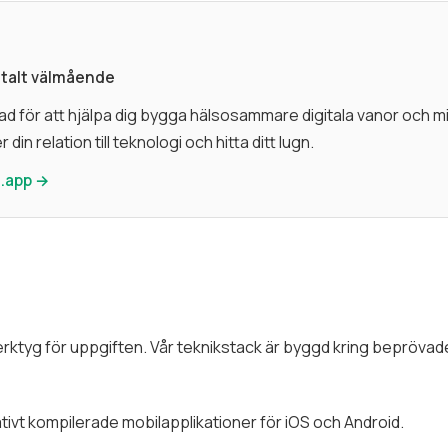
italt välmående
ad för att hjälpa dig bygga hälsosammare digitala vanor och 
 din relation till teknologi och hitta ditt lugn.
.app →
 verktyg för uppgiften. Vår teknikstack är byggd kring bepröv
tivt kompilerade mobilapplikationer för iOS och Android.