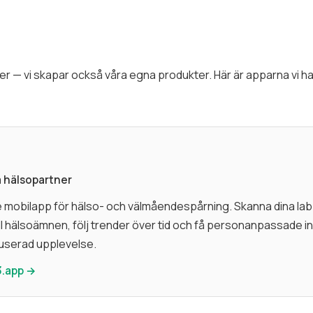
er — vi skapar också våra egna produkter. Här är apparna vi ha
a hälsopartner
 mobilapp för hälso- och välmåendespårning. Skanna dina lab
ll hälsoämnen, följ trender över tid och få personanpassade insi
kuserad upplevelse.
3.app →