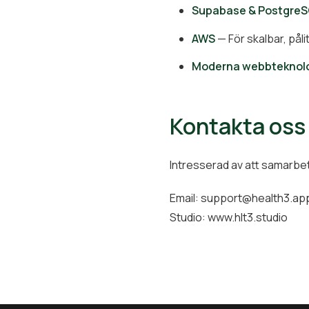
Supabase & Postgre
AWS
— För skalbar, påli
Moderna webbteknolo
Kontakta oss
Intresserad av att samarbeta
Email:
support@health3.ap
Studio:
www.hlt3.studio