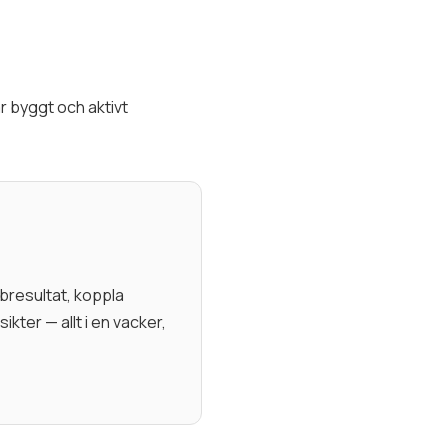
r byggt och aktivt
bresultat, koppla
kter — allt i en vacker,