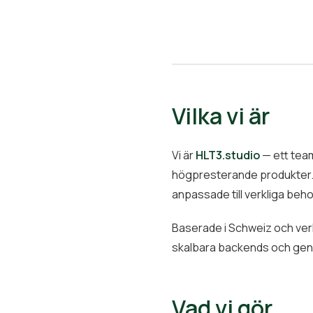
Vilka vi är
Vi är
HLT3.studio
— ett team
högpresterande produkter. Fr
anpassade till verkliga beho
Baserade i Schweiz och v
skalbara backends och genom
Vad vi gör