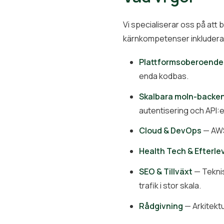
Vi specialiserar oss på att 
kärnkompetenser inkludera
Plattformsoberoende
enda kodbas.
Skalbara moln-backe
autentisering och API:e
Cloud & DevOps
— AWS-
Health Tech & Efterl
SEO & Tillväxt
— Teknis
trafik i stor skala.
Rådgivning
— Arkitekt