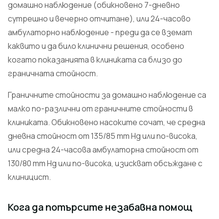
домашно наблюдение (обикновено 7-дневно
сутрешно и вечерно отчитане), или 24-часово
амбулаторно наблюдение - преди да се вземат
каквито и да било клинични решения, особено
когато показанията в клиниката са близо до
граничната стойност.
Граничните стойности за домашно наблюдение са
малко по-различни от граничните стойности в
клиниката. Обикновено насоките сочат, че средна
дневна стойност от 135/85 mm Hg или по-висока,
или средна 24-часова амбулаторна стойност от
130/80 mm Hg или по-висока, изискват обсъждане с
клиницист.
Кога да потърсите незабавна помощ