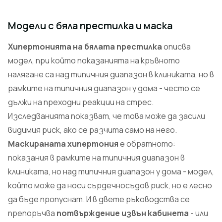
Модели с бяла престилка и маска
Хипертонията на бялата престилка
описва
модел, при който показанията на кръвното
налягане са над типичния диапазон в клиниката, но в
рамките на типичния диапазон у дома - често се
дължи на преходни реакции на стрес.
Изследванията показват, че това може да засили
видимия риск, ако се разчита само на него.
Маскираната хипертония
е обратното:
показания в рамките на типичния диапазон в
клиниката, но над типичния диапазон у дома - модел,
който може да носи сърдечносъдов риск, но е лесно
да бъде пропуснат. И в двете ръководства се
препоръчва
потвърждение извън кабинета
- или