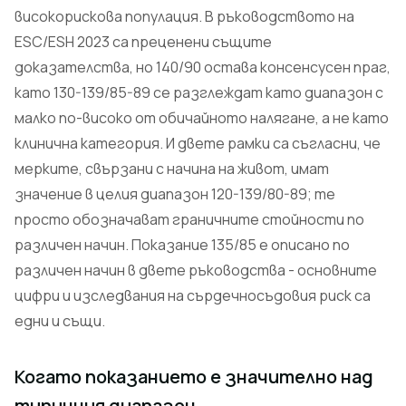
високорискова популация. В ръководството на
ESC/ESH 2023 са преценени същите
доказателства, но 140/90 остава консенсусен праг,
като 130-139/85-89 се разглеждат като диапазон с
малко по-високо от обичайното налягане, а не като
клинична категория. И двете рамки са съгласни, че
мерките, свързани с начина на живот, имат
значение в целия диапазон 120-139/80-89; те
просто обозначават граничните стойности по
различен начин. Показание 135/85 е описано по
различен начин в двете ръководства - основните
цифри и изследвания на сърдечносъдовия риск са
едни и същи.
Когато показанието е значително над
типичния диапазон