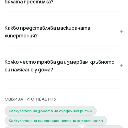
бялата престилка?
Какво представлява маскираната
хипертония?
Колко често трябва да измервам кръвното
си налягане у дома?
СВЪРЗАНИ С HEALTH3
Калкулатор на зоната на сърдечния ритъм
Калкулатор на съотношението на холестерола