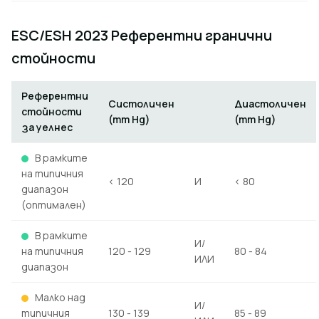
ESC/ESH 2023 Референтни гранични
стойности
Референтни
Систоличен
Диастоличен
стойности
(mm Hg)
(mm Hg)
за уелнес
В рамките
на типичния
< 120
И
< 80
диапазон
(оптимален)
В рамките
И/
на типичния
120 - 129
80 - 84
ИЛИ
диапазон
Малко над
И/
типичния
130 - 139
85 - 89