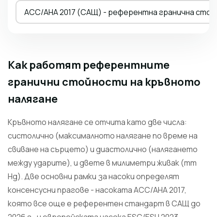
ACC/AHA 2017 (САЩ) - референтна гранична стой
Как работят референтните
гранични стойности на кръвното
налягане
Кръвното налягане се отчита като две числа:
систолично (максималното налягане по време на
свиване на сърцето) и диастолично (налягането
между ударите), и двете в милиметри живак (mm
Hg). Две основни рамки за насоки определят
консенсусни прагове - насоката ACC/AHA 2017,
която все още е референтен стандарт в САЩ до