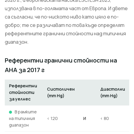
2026 г., и европейската насока ESC/ESH 2023,
използвана в по-голямата част от Европа. И двете
са съгласни, че по-ниското ниво като цяло е по-
добро; те се различават по това къде определят
референтните гранични стойности над типичния
диапазон.
Референтни гранични стойности на
AHA за 2017 г
Референтни
Систоличен
Диастолни
стойности
(mm Hg)
(mm Hg)
за уелнес
В рамките
на типичния
< 120
И
< 80
диапазон