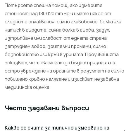
Потърсете спешна помощ, ако измерите
стойност над 180/120 mm Hg и имате някое от
следните оплаквания: силно главоболие, болка или
натиск в гърдите, силна болка в гърба, задух,
изтръпване или слабост от едната страна,
затруднен говор, зрителни промени, силно
безпокойство или кръв в урината. Проучванията
показват, че това могат да бъдат признаци на
остро увреждане на органите в резултат на силно
повишено кръвно налягане и изискват незабавна
медицинска оценка.
Често задавани въпроси
Какво се счита за типично измерване на