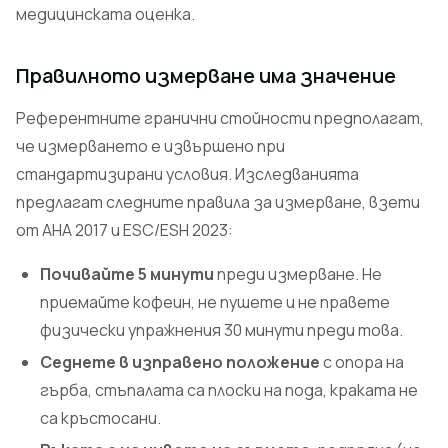
медицинската оценка.
Правилното измерване има значение
Референтните гранични стойности предполагат,
че измерването е извършено при
стандартизирани условия. Изследванията
предлагат следните правила за измерване, взети
от AHA 2017 и ESC/ESH 2023:
Почивайте 5 минути
преди измерване. Не
приемайте кофеин, не пушете и не правете
физически упражнения 30 минути преди това.
Седнете в изправено положение
с опора на
гърба, стъпалата са плоски на пода, краката не
са кръстосани.