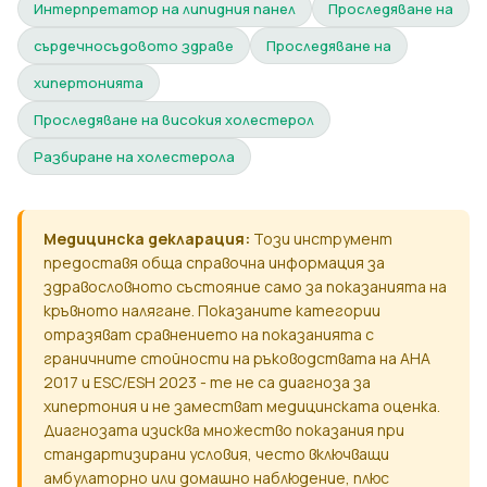
Интерпретатор на липидния панел
Проследяване на
сърдечносъдовото здраве
Проследяване на
хипертонията
Проследяване на високия холестерол
Разбиране на холестерола
Медицинска декларация:
Този инструмент
предоставя обща справочна информация за
здравословното състояние само за показанията на
кръвното налягане. Показаните категории
отразяват сравнението на показанията с
граничните стойности на ръководствата на AHA
2017 и ESC/ESH 2023 - те не са диагноза за
хипертония и не заместват медицинската оценка.
Диагнозата изисква множество показания при
стандартизирани условия, често включващи
амбулаторно или домашно наблюдение, плюс