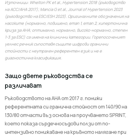
Източници: Whelton PK et al.,
Hypertension
2018 (ръководство
на ACC/AHA 2017); Mancia G et al.,
Journal of Hypertension
2023
(ръководство на ESC/ESH 2023). Оригиналните обозначения на
насоките (нормално, повишено, етап 1, етап 2, хипертонична
криза за АНА; оптимално, нормално, високо-нормално, степен
1-3 за ESC) са имена на клинични категории. Горепосоченият
уелнес речник съпоставя същите цифрови гранични
стойности с неутрален референтен език и не е
диагностична класификация.
Защо двете ръководства се
различават
Ръководството на AHA от 2017 г. понижи
референтната си гранична стойност от 140/90 на
130/80 отчасти въз основа на проучването SPRINT,
което показа сърдечносъдови ползи от по-
интензивно понижаване на кръвното налягане при