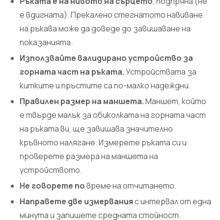
Ръката е на нивото на сърцето
, подпряна (не
е вдигната). Прекалено стегнатото навиване
на ръкава може да доведе до завишаване на
показанията.
Използвайте валидирано устройство за
горната част на ръката.
Устройствата за
китките и пръстите са по-малко надеждни.
Правилен размер на маншета.
Маншет, който
е твърде малък за обиколката на горната част
на ръката ви, ще завишава значително
кръвното налягане. Измерете ръката си и
проверете размера на маншета на
устройството.
Не говорете по
време на отчитането.
Направете две измервания
с интервал от една
минута и запишете средната стойност.