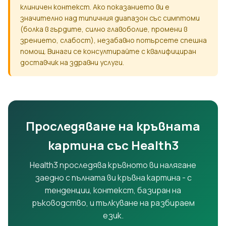
клиничен контекст. Ако показанието ви е
значително над типичния диапазон със симптоми
(болка в гърдите, силно главоболие, промени в
зрението, слабост), незабавно потърсете спешна
помощ. Винаги се консултирайте с квалифициран
доставчик на здравни услуги.
Проследяване на кръвната
картина със Health3
Health3 проследява кръвното ви налягане
заедно с пълната ви кръвна картина - с
тенденции, контекст, базиран на
ръководство, и тълкуване на разбираем
език.