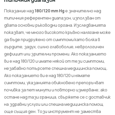
Показание над
180/120 mm Hg
е значително над
типичния референтен диапазон, използван от
двата основни ръководни органа. Изследванията
показват, че много високото кръвно налягане може
да бъде придружено от симптоми като болка в
гърдите, задух, силно главоболие, неврологичен
дефицит или зрителни промени. Ако показанието
ви е над 180/120 и имате някой от тези симптоми,
незабавно потърсете спешна медицинска помощ.
Ако показанието ви е над 180/120 и нямате
симптоми, указанията обикновено препоръчват
почивка за пет минути и повторно измерване; ако
остане над тази граница, свържете се с доставчик
на здравни услуги или спешна медицинска помощ
още същия ден. Този инструмент не замества