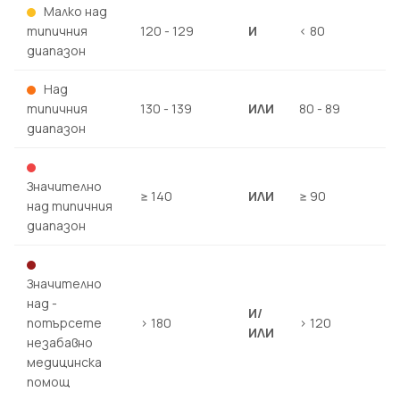
Малко над
типичния
120 - 129
И
< 80
диапазон
Над
типичния
130 - 139
ИЛИ
80 - 89
диапазон
Значително
≥ 140
ИЛИ
≥ 90
над типичния
диапазон
Значително
над -
И/
потърсете
> 180
> 120
ИЛИ
незабавно
медицинска
помощ