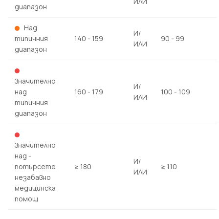
ИЛИ
диапазон
Над
И/
типичния
140 - 159
90 - 99
ИЛИ
диапазон
Значително
И/
над
160 - 179
100 - 109
ИЛИ
типичния
диапазон
Значително
над -
И/
потърсете
≥ 180
≥ 110
ИЛИ
незабавно
медицинска
помощ