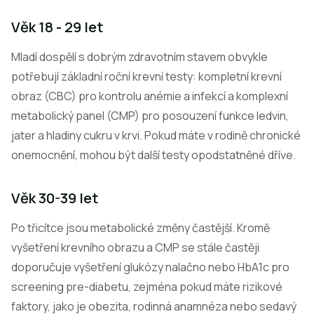
Věk 18 - 29 let
Mladí dospělí s dobrým zdravotním stavem obvykle
potřebují základní roční krevní testy: kompletní krevní
obraz (CBC) pro kontrolu anémie a infekcí a komplexní
metabolický panel (CMP) pro posouzení funkce ledvin,
jater a hladiny cukru v krvi. Pokud máte v rodině chronické
onemocnění, mohou být další testy opodstatněné dříve.
Věk 30-39 let
Po třicítce jsou metabolické změny častější. Kromě
vyšetření krevního obrazu a CMP se stále častěji
doporučuje vyšetření glukózy nalačno nebo HbA1c pro
screening pre-diabetu, zejména pokud máte rizikové
faktory, jako je obezita, rodinná anamnéza nebo sedavý