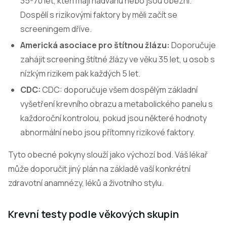
35-70 let, kteří mají nadváhu nebo jsou obézní.
Dospělí s rizikovými faktory by měli začít se
screeningem dříve.
Americká asociace pro štítnou žlázu:
Doporučuje
zahájit screening štítné žlázy ve věku 35 let, u osob s
nízkým rizikem pak každých 5 let.
CDC:
CDC: doporučuje všem dospělým základní
vyšetření krevního obrazu a metabolického panelu s
každoroční kontrolou, pokud jsou některé hodnoty
abnormální nebo jsou přítomny rizikové faktory.
Tyto obecné pokyny slouží jako výchozí bod. Váš lékař
může doporučit jiný plán na základě vaší konkrétní
zdravotní anamnézy, léků a životního stylu.
Krevní testy podle věkových skupin