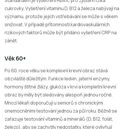
Standardem je vyšetření HbA1c pro zjištění rizika
cukrovky. Vyšetření vitaminu D, B12 a železa nabývají na
významu, protože jejich vstřebávání se může s věkem
snižovat. V případě přítomnosti kardiovaskulárních
rizikových faktorů může být přidáno vyšetření CRP na
zánět.
Věk 60+
Po 60. roce věku se komplexní krevní obraz stává
obzvláště důležitým. Funkce ledvin, jaterní enzymy,
hormony štítné žlázy, glukóza v krvi a kompletní krevní
obraz by měly být sledovány alespoň jednou ročně.
Mnozí lékaři doporučují u seniorů s chronickými
onemocněními testování jednou za půl roku. Běžně se
zařazuje testování vitaminů a minerálů (D, B12, folát,
železo), aby se zachytily nedostatky, které ovlivňují