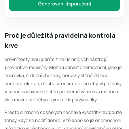
Generování doporučení
Proč je důležitá pravidelná kontrola
krve
Krevní testy jsou jedním z nejúčinnějších nástrojů
preventivní medicíny. Mohou odhalit onemocnění, jako je
cukrovka, srdeční choroby, poruchy štítné žlázy a
nedostatek živin, dlouho předtím, než se objeví příznaky.
Včasné zachycení těchto problémů vám dává mnohem
více možností léčby a výrazně lepší výsledky.
Přesto si mnoho dospělých nechává vyšetřit krev pouze
tehdy, když se necítí dobře. V té době se již onemocnění
může tiše vyvíjet několik let. Zavedení pravidelného plánu