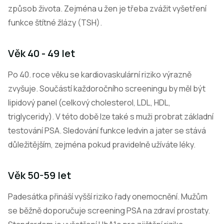
způsob života. Zejména u žen je třeba zvážit vyšetření
funkce štítné žlázy (TSH).
Věk 40 - 49 let
Po 40. roce věku se kardiovaskulární riziko výrazně
zvyšuje. Součástí každoročního screeningu by měl být
lipidový panel (celkový cholesterol, LDL, HDL,
triglyceridy). V této době lze také s muži probrat základní
testování PSA. Sledování funkce ledvin a jater se stává
důležitějším, zejména pokud pravidelně užíváte léky.
Věk 50-59 let
Padesátka přináší vyšší riziko řady onemocnění. Mužům
se běžně doporučuje screening PSA na zdraví prostaty.