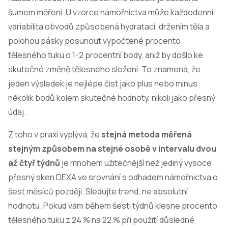
šumem měření. U vzorce námořnictva může každodenní
variabilita obvodů způsobená hydratací, držením těla a
polohou pásky posunout vypočtené procento
tělesného tuku o 1-2 procentní body, aniž by došlo ke
skutečné změně tělesného složení. To znamená, že
jeden výsledek je nejlépe číst jako plus nebo minus
několik bodů kolem skutečné hodnoty, nikoli jako přesný
údaj.
Z toho v praxi vyplývá, že
stejná metoda měřená
stejným způsobem na stejné osobě v intervalu dvou
až čtyř týdnů
je mnohem užitečnější než jediný vysoce
přesný sken DEXA ve srovnání s odhadem námořnictva o
šest měsíců později. Sledujte trend, ne absolutní
hodnotu. Pokud vám během šesti týdnů klesne procento
tělesného tuku z 24 % na 22 % při použití důsledné