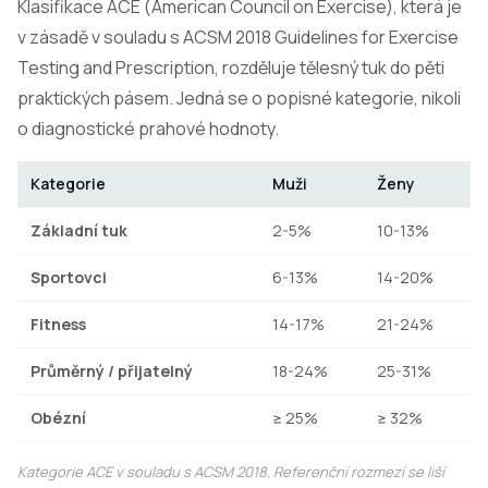
Klasifikace ACE (American Council on Exercise), která je
v zásadě v souladu s ACSM 2018 Guidelines for Exercise
Testing and Prescription, rozděluje tělesný tuk do pěti
praktických pásem. Jedná se o popisné kategorie, nikoli
o diagnostické prahové hodnoty.
Kategorie
Muži
Ženy
Základní tuk
2-5%
10-13%
Sportovci
6-13%
14-20%
Fitness
14-17%
21-24%
Průměrný / přijatelný
18-24%
25-31%
Obézní
≥ 25%
≥ 32%
Kategorie ACE v souladu s ACSM 2018. Referenční rozmezí se liší