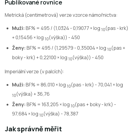
Publikované rovnice
Metrická (centimetrová) verze vzorce námořnictva:
Muži:
BF% = 495 / (1,0324 - 0,19077 × log
(pas - krk)
10
+ 0,15456 × log
(výška)) - 450
10
Ženy:
BF% = 495 / (1,29579 - 0,35004 × log
(pas +
10
boky - krk) + 0,22100 × log
(výška)) - 450
10
Imperiální verze (v palcích):
Muži:
BF% = 86,010 × log
(pas - krk) - 70,041 × log
10
(výška) + 36,76
10
Ženy:
BF% = 163,205 × log
(pas + boky - krk) -
10
97,684 × log
(výška) - 78,387
10
Jak správně měřit