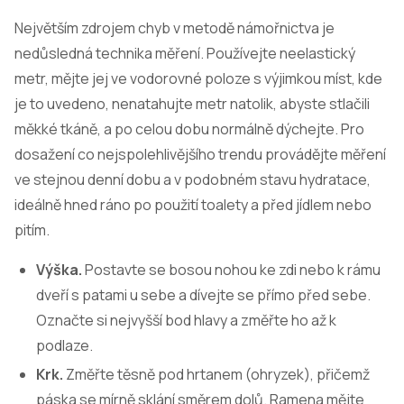
Největším zdrojem chyb v metodě námořnictva je
nedůsledná technika měření. Používejte neelastický
metr, mějte jej ve vodorovné poloze s výjimkou míst, kde
je to uvedeno, nenatahujte metr natolik, abyste stlačili
měkké tkáně, a po celou dobu normálně dýchejte. Pro
dosažení co nejspolehlivějšího trendu provádějte měření
ve stejnou denní dobu a v podobném stavu hydratace,
ideálně hned ráno po použití toalety a před jídlem nebo
pitím.
Výška.
Postavte se bosou nohou ke zdi nebo k rámu
dveří s patami u sebe a dívejte se přímo před sebe.
Označte si nejvyšší bod hlavy a změřte ho až k
podlaze.
Krk.
Změřte těsně pod hrtanem (ohryzek), přičemž
páska se mírně sklání směrem dolů. Ramena mějte