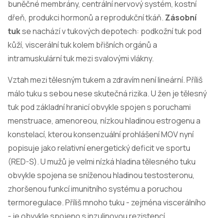
buněčné membrány, centrální nervový systém, kostní
dřeň, produkci hormonů a reprodukční tkáň.
Zásobní
tuk
se nachází v tukových depotech: podkožní tuk pod
kůží, viscerální tuk kolem břišních orgánů a
intramuskulární tuk mezi svalovými vlákny.
Vztah mezi tělesným tukem a zdravím není lineární. Příliš
málo tuku s sebou nese skutečná rizika. U žen je tělesný
tuk pod základní hranicí obvykle spojen s poruchami
menstruace, amenoreou, nízkou hladinou estrogenu a
konstelací, kterou konsenzuální prohlášení MOV nyní
popisuje jako relativní energetický deficit ve sportu
(RED-S). U mužů je velmi nízká hladina tělesného tuku
obvykle spojena se sníženou hladinou testosteronu,
zhoršenou funkcí imunitního systému a poruchou
termoregulace. Příliš mnoho tuku - zejména viscerálního
- je obvykle spojeno s inzulinovou rezistencí,