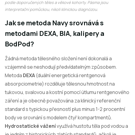
podle doporučených těles a věkové kohorty. Pásma jsou
interpretační pomůckou, nikoli klinickou diagnózou.
Jak se metoda Navy srovnává s
metodami DEXA, BIA, kalipery a
BodPod?
Žádná metoda tělesného složení není dokonalá a
vzájemně se neshodují předvídatelným způsobem.
Metoda
DEXA
(duální energetická rentgenová
absorpciometrie) rozděluje tělesnou hmotnost na
tukovou, svalovou a kostní pomocí útlumu rentgenového
záření a je obecně považována za klinický referenční
standard s typickou přesností plus minus 1-2 procentní
body ve srovnání s modelem čtyř kompartmentů.
Hydrostatické vážení
využívá hustotu těla pod vodou a
je jedním z historických zlatých standardů, ačkoli je