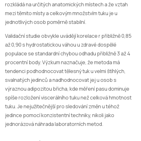
rozkládá na určitých anatomických místech a že vztah
mezi těmito místy a celkovým množstvím tuku je u
jednotlivých osob poměrně stabilní.
Validační studie obvykle uvádějí korelace r přibližně 0,85
až 0,90 s hydrostatickou váhou u zdravé dospělé
populace se standardní chybou odhadu přibližně 3 až 4
procentní body. Výzkum naznačuje, že metoda má
tendenci podhodnocovat tělesný tuk u velmi štíhlých,
svalnatých jedinců a nadhodnocovat jej u osob s
výraznou adipozitou břicha, kde měření pasu dominuje
spíše rozložení viscerálního tuku než celková hmotnost
tuku. Je nejužitečnější pro sledování změn u téhož
jedince pomocí konzistentní techniky, nikoli jako
jednorázová náhrada laboratorních metod.