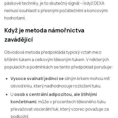
páskové techniky, je to skutečný signál - i když DEXA
nemusí souhlasit s přesnými počátečními a koncovými
hodnotami.
Když je metoda námořnictva
zavádějící
Obvodová metoda předpokládá typický vztah mezi
břišním tukem a celkovým tělesným tukem. V některých
populacích a podmínkách se tento předpoklad porušuje:
Vysoce svalnatí jedinci se
silným krkem mohou mít
obvod krku, který nadhodnocuje rozložení tuku.
U
osob s centrální adipozitou, ale štíhlými
končetinami
, může v procentech tělesného tuku
převažovat viscerální tuk, který vzorec považuje za
podkožní.