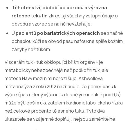
Těhotenství, období po porodu a výrazná
retence tekutin
zkreslují všechny vstupní údaje o
obvodu a vzorec se na ně nevztahuje.
U
pacientů po bariatrických operacích
se značně
ochablou kůží se obvod pasu nafoukne spíše kožními
záhyby než tukem.
Viscerální tuk - tuk obklopující břišní orgány - je
metabolicky nebezpečnější než podkožní tuk, ale
metoda Navy mezi nimi nerozlišuje. Ashwellova
metaanalýza z roku 2012 naznačuje, že poměr pasu k
výšce (pas dělený výškou, u dospělých ideálně pod 0,5)
může být lepším ukazatelem kardiometabolického rizika
než celkové procento tělesného tuku. Tyto dva
ukazatele se vzájemně doplňují, nejsou zaměnitelné.