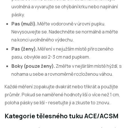
uvolněná a vyvarujte se ohýbání krku nebo napínání
pásky.
Pas (muži).
Měřte vodorovně v úrovni pupku.
Nevysouvejte se. Nadechněte se normálně a měřte
na konci uvolněného výdechu.
Pas (ženy).
Měření v nejužším místě přirozeného
pasu, obvykle asi 2-3 cm nad pupkem.
Boky (pouze ženy).
Změřte v nejširším místě hýždí, s
nohama u sebe a rovnoměrně rozloženou váhou.
Každé měření zopakujte dvakrát nebo třikrát a použijte
průměr. Pokud se naměřené hodnoty liší o více než 1 cm,
poloha pásky se liší - resetujte ji a zkuste to znovu.
Kategorie tělesného tuku ACE/ACSM