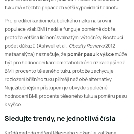
tuku má v těchto případech větší vypovídací hodnotu.
Pro predikci kardiometabolického rizika na úrovni
populace však BMI i nadále funguje poměrně dobře,
protože většina lidí není svalnatými výtečníky. Rostoucí
počet důkazů (Ashwell et al.,
Obesity Reviews
2012
metaanalýza) naznačuje, že
poměr pasu k výšce
může
být pro hodnocení kardiometabolického rizika lepší než
BMI i procento tělesného tuku, protože zachycuje
rozložení břišního tuku příměji než obě alternativy.
Nejužitečnějším přístupem je obvykle společné
hodnocení BMI, procenta tělesného tuku a poměru pasu
k výšce.
Sledujte trendy, ne jednotlivá čísla
Každá metoda měření tělesného složení je zatížena