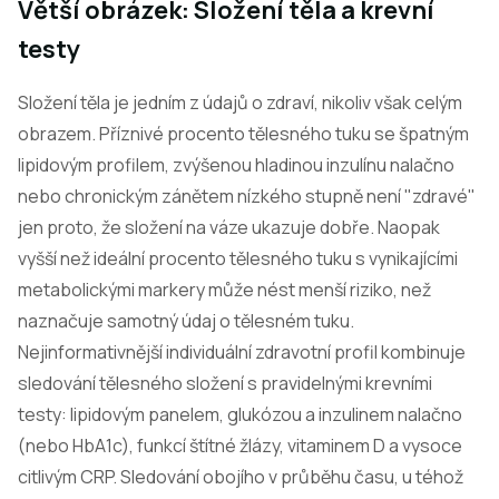
Větší obrázek: Složení těla a krevní
testy
Složení těla je jedním z údajů o zdraví, nikoliv však celým
obrazem. Příznivé procento tělesného tuku se špatným
lipidovým profilem, zvýšenou hladinou inzulínu nalačno
nebo chronickým zánětem nízkého stupně není "zdravé"
jen proto, že složení na váze ukazuje dobře. Naopak
vyšší než ideální procento tělesného tuku s vynikajícími
metabolickými markery může nést menší riziko, než
naznačuje samotný údaj o tělesném tuku.
Nejinformativnější individuální zdravotní profil kombinuje
sledování tělesného složení s pravidelnými krevními
testy: lipidovým panelem, glukózou a inzulinem nalačno
(nebo HbA1c), funkcí štítné žlázy, vitaminem D a vysoce
citlivým CRP. Sledování obojího v průběhu času, u téhož