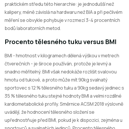
praktickém středu této hierarchie: je jednodušší než
kalipery, méně závislá na hardwaru než BIA a při pečlivém
měření se obvykle pohybuje v rozmezí 3-4 procentních
bodů laboratorních metod.
Procento tělesného tuku versus BMI
BMI - hmotnost v kilogramech dělená výškou v metrech
čtverečních - je široce používán, protože je levný a
snadno měřitelný. BMI však nedokáže rozlišit svalovou
hmotu od tukové, a proto může mít 90kg svalnatý
sportovec s 12 % tělesného tuku a 90kg sedavý jedinec s
35 % tělesného tuku stejné hodnoty BMI a velmi rozdílné
kardiometabolické profily. Směrnice ACSM 2018 výslovně
uvádějí, že hodnocení tělesného složení se
upřednostňuje před BMI, pokud je k dispozici, zejména u
sportovců a svalnatých jedinců. Procento tělesného