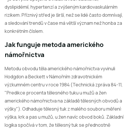
dyslipidémií, hypertenzí a zvýšeným kardiovaskulárním
rizikem. Příznivý střed je širší, než se lidé často domnívají,
a sledování trendů v čase má větší význam než honba za
konkrétním číslem.
Jak funguje metoda amerického
námořnictva
Metodu obvodu těla amerického námořnictva vyvinuli
Hodgdon a Beckett v Námořním zdravotnickém
výzkumném centru v roce 1984 (Technická zpráva 84-11,
"Predikce procenta tělesného tuku u mužů a žen
amerického námořnictva na základě tělesných obvodů a
výšky"). Odhaduje tělesný tuk z malého souboru měření:
výška, krk a pas u mužů, u žen navíc obvod boků. Základní
logika spočívá v tom, že tělesný tuk se přednostně