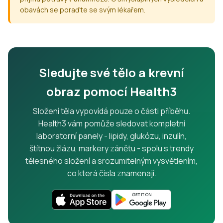
obavách se poraďte se svým lékařem.
Sledujte své tělo a krevní
obraz pomocí Health3
Složení těla vypovídá pouze o části příběhu.
Health3 vám pomůže sledovat kompletní
laboratorní panely - lipidy, glukózu, inzulín,
štítnou žlázu, markery zánětu - spolu s trendy
tělesného složení a srozumitelným vysvětlením,
co která čísla znamenají.