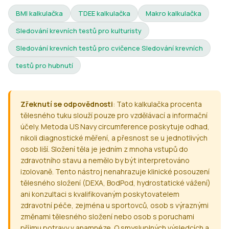
BMI kalkulačka
TDEE kalkulačka
Makro kalkulačka
Sledování krevních testů pro kulturisty
Sledování krevních testů pro cvičence Sledování krevních
testů pro hubnutí
Zřeknutí se odpovědnosti
: Tato kalkulačka procenta
tělesného tuku slouží pouze pro vzdělávací a informační
účely. Metoda US Navy circumference poskytuje odhad,
nikoli diagnostické měření, a přesnost se u jednotlivých
osob liší. Složení těla je jedním z mnoha vstupů do
zdravotního stavu a nemělo by být interpretováno
izolovaně. Tento nástroj nenahrazuje klinické posouzení
tělesného složení (DEXA, BodPod, hydrostatické vážení)
ani konzultaci s kvalifikovaným poskytovatelem
zdravotní péče, zejména u sportovců, osob s výraznými
změnami tělesného složení nebo osob s poruchami
příjmu potravy v anamnéze. O smysluplných výsledcích a