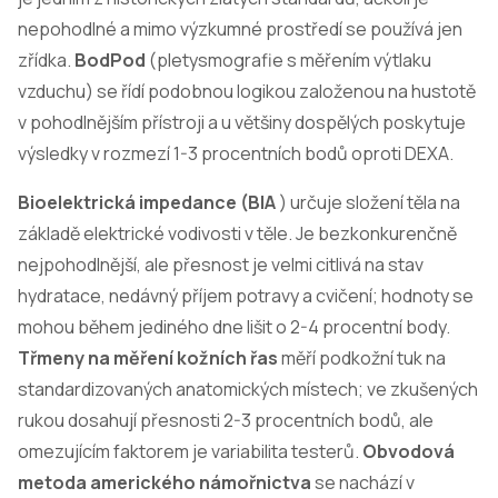
nepohodlné a mimo výzkumné prostředí se používá jen
zřídka.
BodPod
(pletysmografie s měřením výtlaku
vzduchu) se řídí podobnou logikou založenou na hustotě
v pohodlnějším přístroji a u většiny dospělých poskytuje
výsledky v rozmezí 1-3 procentních bodů oproti DEXA.
Bioelektrická impedance (BIA
) určuje složení těla na
základě elektrické vodivosti v těle. Je bezkonkurenčně
nejpohodlnější, ale přesnost je velmi citlivá na stav
hydratace, nedávný příjem potravy a cvičení; hodnoty se
mohou během jediného dne lišit o 2-4 procentní body.
Třmeny na měření kožních řas
měří podkožní tuk na
standardizovaných anatomických místech; ve zkušených
rukou dosahují přesnosti 2-3 procentních bodů, ale
omezujícím faktorem je variabilita testerů.
Obvodová
metoda amerického námořnictva
se nachází v