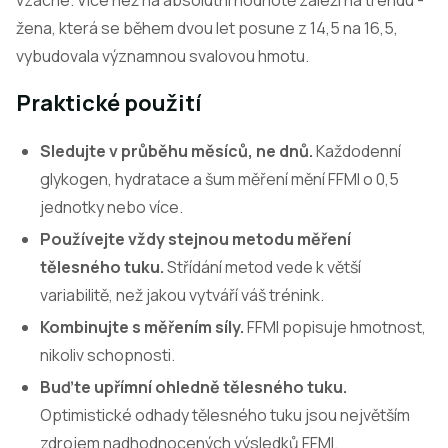
vzácné. Více než na absolutní hodnotě záleží na trendu -
žena, která se během dvou let posune z 14,5 na 16,5,
vybudovala významnou svalovou hmotu.
Praktické použití
Sledujte v průběhu měsíců, ne dnů.
Každodenní
glykogen, hydratace a šum měření mění FFMI o 0,5
jednotky nebo více.
Používejte vždy stejnou metodu měření
tělesného tuku.
Střídání metod vede k větší
variabilitě, než jakou vytváří váš trénink.
Kombinujte s měřením síly.
FFMI popisuje hmotnost,
nikoliv schopnosti.
Buďte upřímní ohledně tělesného tuku.
Optimistické odhady tělesného tuku jsou největším
zdrojem nadhodnocených výsledků FFMI.