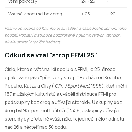
Velmi pokročilý
24 - 25
-
Vzácné v populaci bez drog
> 25
> 20
Pásma odvozená od Kouriho et al. (1995) a následného komunitního
použití. Popisují distribuce pozorované v publikovaných vzorcích,
nikoliv striktní hraniční hodnoty.
Odkud se vzal "strop FFMI 25"
Číslo, které si většina lidí spojuje s FFMI, je 25, široce
opakované jako "přirozený strop." Pochází od Kouriho,
Popeho, Katze a Olivy (
Clin J Sport Med
, 1995), kteří měřili
157 mužských kulturistů a uváděli distribuce FFMI pro
podskupiny bez drog a užívající steroidy. U skupiny bez
drog byl 95. percentil přibližně 24,8; u skupiny užívající
steroidy byl zřetelně vyšší, několik jedinců mělo hodnotu
nad 26 a někteří nad 30 bodů.