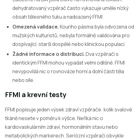
dehydratovaný vzpěrač často vykazuje uměle nízký
obsah tělesného tuku a nadsazený FFMI.
Omezená validace.
Kouriho pásma byla odvozena od
mužských kulturistů, nebyla formálně validována pro
dospívající, starší dospělé nebo klinickou populaci.
Žádné informace o distribuci.
Dva vzpěrači s
identickým FFMI mohou vypadat velmi odlišně. FFMI
nevypovídá nic o rovnováze horní a dolní části těla
nebo síle.
FFMI a krevní testy
FFMI popisuje jeden výsek zdraví vzpěrače: kolik svalové
tkáně nesete v poměru k výšce. Neříká nic o
kardiovaskulárním zdraví, hormonálním stavu nebo
metabolických markerech. Seriózní vzpěrači obvykle