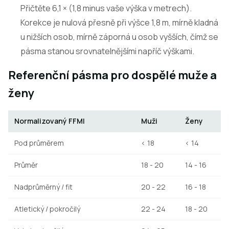
Přičtěte 6,1 × (1,8 minus vaše výška v metrech).
Korekce je nulová přesně při výšce 1,8 m, mírně kladná
u nižších osob, mírně záporná u osob vyšších, čímž se
pásma stanou srovnatelnějšími napříč výškami.
Referenční pásma pro dospělé muže a
ženy
Normalizovaný FFMI
Muži
Ženy
Pod průměrem
< 18
< 14
Průměr
18 - 20
14 - 16
Nadprůměrný / fit
20 - 22
16 - 18
Atletický / pokročilý
22 - 24
18 - 20