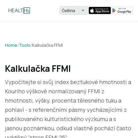
Home
/
Tools
/
Kalkulačka FFMI
Kalkulačka FFMI
Vypočítejte si svůj index beztukové hmotnosti a
Kouriho výškově normalizovaný FFMI z
hmotnosti, výšky, procenta tělesného tuku a
pohlaví - s referenčními pásmy vycházejícími z
publikovaného kulturistického výzkumu a s
jasnou poznámkou, odkud vlastně pochází často
uváděný "strop FFMI 25".