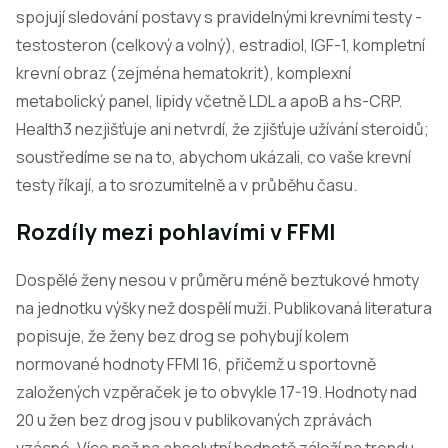
spojují sledování postavy s pravidelnými krevními testy -
testosteron (celkový a volný), estradiol, IGF-1, kompletní
krevní obraz (zejména hematokrit), komplexní
metabolický panel, lipidy včetně LDL a apoB a hs-CRP.
Health3 nezjišťuje ani netvrdí, že zjišťuje užívání steroidů;
soustředíme se na to, abychom ukázali, co vaše krevní
testy říkají, a to srozumitelně a v průběhu času.
Rozdíly mezi pohlavími v FFMI
Dospělé ženy nesou v průměru méně beztukové hmoty
na jednotku výšky než dospělí muži. Publikovaná literatura
popisuje, že ženy bez drog se pohybují kolem
normované hodnoty FFMI 16, přičemž u sportovně
založených vzpěraček je to obvykle 17-19. Hodnoty nad
20 u žen bez drog jsou v publikovaných zprávách