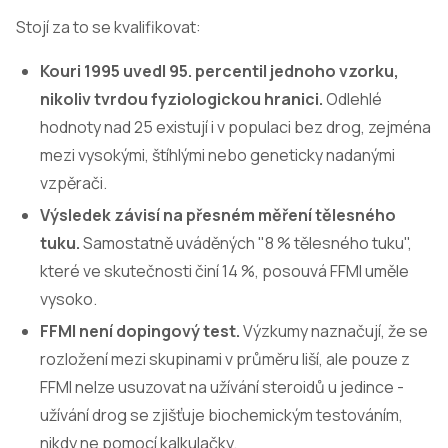
Stojí za to se kvalifikovat:
Kouri 1995 uvedl 95. percentil jednoho vzorku,
nikoliv tvrdou fyziologickou hranici.
Odlehlé
hodnoty nad 25 existují i v populaci bez drog, zejména
mezi vysokými, štíhlými nebo geneticky nadanými
vzpěrači.
Výsledek závisí na přesném měření tělesného
tuku.
Samostatně uváděných "8 % tělesného tuku",
které ve skutečnosti činí 14 %, posouvá FFMI uměle
vysoko.
FFMI není dopingový test.
Výzkumy naznačují, že se
rozložení mezi skupinami v průměru liší, ale pouze z
FFMI nelze usuzovat na užívání steroidů u jedince -
užívání drog se zjišťuje biochemickým testováním,
nikdy ne pomocí kalkulačky.