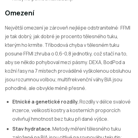
Omezení
Největší omezení je zároveň nejlépe odstranitelné: FFMI
je tak dobrý, jak dobré je procento tělesného tuku,
kterým ho krmíte. Tříbodová chyba v tělesném tuku
posune FFMI zhruba o 0,6-0,8 jednotky, což stačí na to,
aby se někdo pohyboval mezi pásmy. DEXA, BodPod a
kožní řasy na 7 místech prováděné vyškolenou obsluhou
jsou rozumnou volbou; multifrekvenční váhy BIA jsou
pohodlné, ale obvykle méně přesné.
Etnické a genetické rozdíly.
Rozdíly v délce svalové
inzerce, velikosti kostry a kosterních proporcích
ovlivňují hmotnost bez tuku při dané výšce.
Stav hydratace.
Metody měření tělesného tuku
založené na BIA jsou citlivé na rovnováhu tekutin;