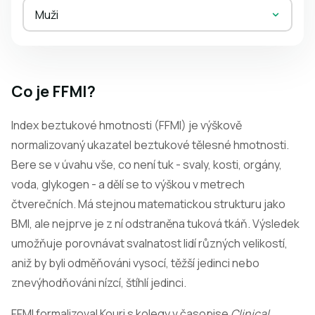
Muži
Co je FFMI?
Index beztukové hmotnosti (FFMI) je výškově
normalizovaný ukazatel beztukové tělesné hmotnosti.
Bere se v úvahu vše, co není tuk - svaly, kosti, orgány,
voda, glykogen - a dělí se to výškou v metrech
čtverečních. Má stejnou matematickou strukturu jako
BMI, ale nejprve je z ní odstraněna tuková tkáň. Výsledek
umožňuje porovnávat svalnatost lidí různých velikostí,
aniž by byli odměňováni vysocí, těžší jedinci nebo
znevýhodňováni nízcí, štíhlí jedinci.
FFMI formalizoval Kouri s kolegy v časopise
Clinical