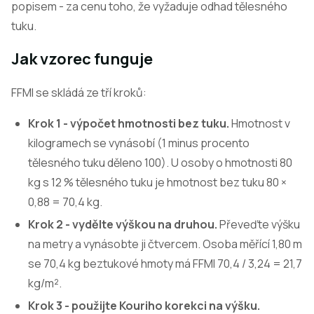
popisem - za cenu toho, že vyžaduje odhad tělesného
tuku.
Jak vzorec funguje
FFMI se skládá ze tří kroků:
Krok 1 - výpočet hmotnosti bez tuku.
Hmotnost v
kilogramech se vynásobí (1 minus procento
tělesného tuku děleno 100). U osoby o hmotnosti 80
kg s 12 % tělesného tuku je hmotnost bez tuku 80 ×
0,88 = 70,4 kg.
Krok 2 - vydělte výškou na druhou.
Převeďte výšku
na metry a vynásobte ji čtvercem. Osoba měřící 1,80 m
se 70,4 kg beztukové hmoty má FFMI 70,4 / 3,24 = 21,7
kg/m².
Krok 3 - použijte Kouriho korekci na výšku.