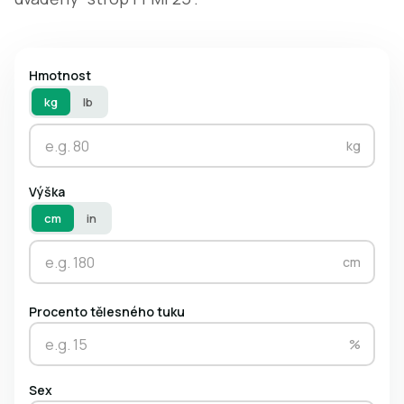
Hmotnost
kg
lb
kg
Výška
cm
in
cm
Procento tělesného tuku
%
Sex