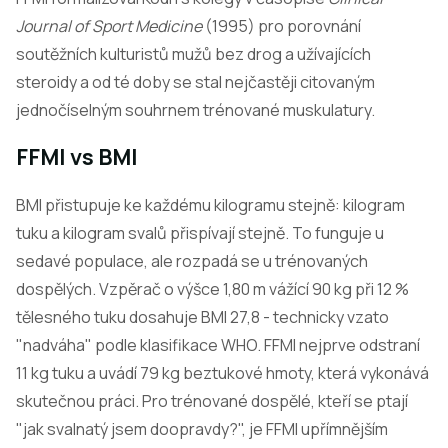
Journal of Sport Medicine
(1995) pro porovnání
soutěžních kulturistů mužů bez drog a užívajících
steroidy a od té doby se stal nejčastěji citovaným
jednočíselným souhrnem trénované muskulatury.
FFMI vs BMI
BMI přistupuje ke každému kilogramu stejně: kilogram
tuku a kilogram svalů přispívají stejně. To funguje u
sedavé populace, ale rozpadá se u trénovaných
dospělých. Vzpěrač o výšce 1,80 m vážící 90 kg při 12 %
tělesného tuku dosahuje BMI 27,8 - technicky vzato
"nadváha" podle klasifikace WHO. FFMI nejprve odstraní
11 kg tuku a uvádí 79 kg beztukové hmoty, která vykonává
skutečnou práci. Pro trénované dospělé, kteří se ptají
"jak svalnatý jsem doopravdy?", je FFMI upřímnějším