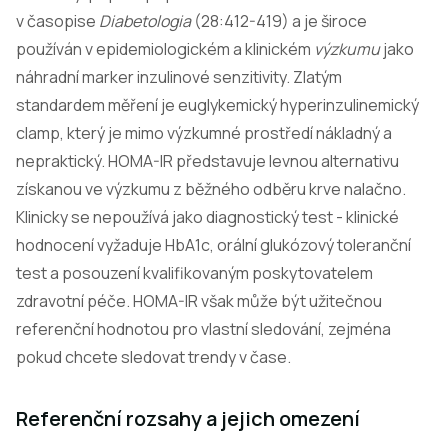
v časopise
Diabetologia
(28:412-419) a je široce
používán v epidemiologickém a klinickém
výzkumu
jako
náhradní marker inzulinové senzitivity. Zlatým
standardem měření je euglykemický hyperinzulinemický
clamp, který je mimo výzkumné prostředí nákladný a
nepraktický. HOMA-IR představuje levnou alternativu
získanou ve výzkumu z běžného odběru krve nalačno.
Klinicky se nepoužívá jako diagnostický test - klinické
hodnocení vyžaduje HbA1c, orální glukózový toleranční
test a posouzení kvalifikovaným poskytovatelem
zdravotní péče. HOMA-IR však může být užitečnou
referenční hodnotou pro vlastní sledování, zejména
pokud chcete sledovat trendy v čase.
Referenční rozsahy a jejich omezení