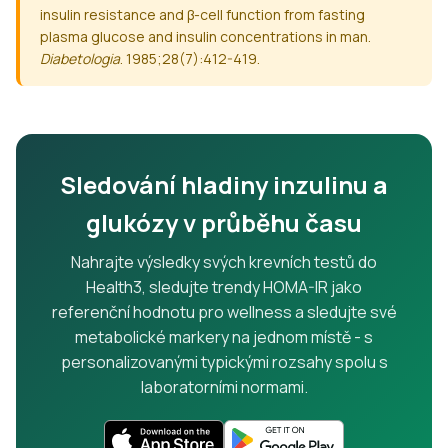
insulin resistance and β-cell function from fasting
plasma glucose and insulin concentrations in man.
Diabetologia
. 1985;28(7):412-419.
Sledování hladiny inzulinu a
glukózy v průběhu času
Nahrajte výsledky svých krevních testů do
Health3, sledujte trendy HOMA-IR jako
referenční hodnotu pro wellness a sledujte své
metabolické markery na jednom místě - s
personalizovanými typickými rozsahy spolu s
laboratorními normami.