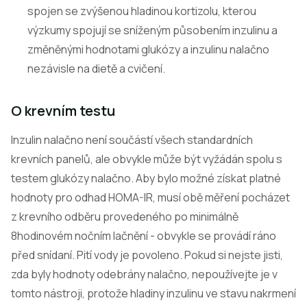
spojen se zvýšenou hladinou kortizolu, kterou
výzkumy spojují se sníženým působením inzulinu a
změněnými hodnotami glukózy a inzulinu nalačno
nezávisle na dietě a cvičení.
O krevním testu
Inzulin nalačno není součástí všech standardních
krevních panelů, ale obvykle může být vyžádán spolu s
testem glukózy nalačno. Aby bylo možné získat platné
hodnoty pro odhad HOMA-IR, musí obě měření pocházet
z krevního odběru provedeného po minimálně
8hodinovém nočním lačnění - obvykle se provádí ráno
před snídaní. Pití vody je povoleno. Pokud si nejste jisti,
zda byly hodnoty odebrány nalačno, nepoužívejte je v
tomto nástroji, protože hladiny inzulinu ve stavu nakrmení