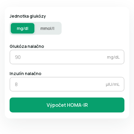
Jednotka glukózy
mg/dl
mmol/l
Glukóza nalačno
mg/dL
Inzulín nalačno
µIU/mL
Výpočet HOMA-IR