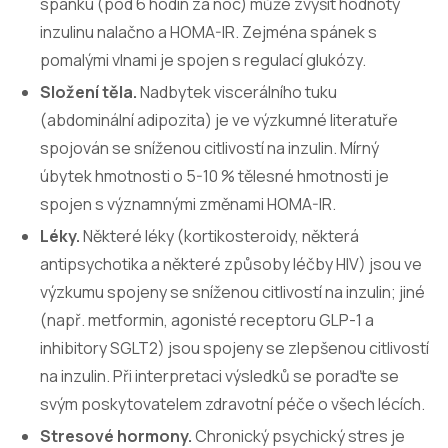
spánku (pod 6 hodin za noc) může zvýšit hodnoty
inzulinu nalačno a HOMA-IR. Zejména spánek s
pomalými vlnami je spojen s regulací glukózy.
Složení těla.
Nadbytek viscerálního tuku
(abdominální adipozita) je ve výzkumné literatuře
spojován se sníženou citlivostí na inzulin. Mírný
úbytek hmotnosti o 5-10 % tělesné hmotnosti je
spojen s významnými změnami HOMA-IR.
Léky.
Některé léky (kortikosteroidy, některá
antipsychotika a některé způsoby léčby HIV) jsou ve
výzkumu spojeny se sníženou citlivostí na inzulin; jiné
(např. metformin, agonisté receptoru GLP-1 a
inhibitory SGLT2) jsou spojeny se zlepšenou citlivostí
na inzulin. Při interpretaci výsledků se poraďte se
svým poskytovatelem zdravotní péče o všech lécích.
Stresové hormony.
Chronický psychický stres je