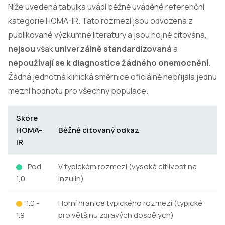
Níže uvedená tabulka uvádí běžně uváděné referenční
kategorie HOMA-IR. Tato rozmezí jsou odvozena z
publikované výzkumné literatury a jsou hojně citována,
nejsou
však
univerzálně standardizovaná
a
nepoužívají se k diagnostice žádného onemocnění
.
Žádná jednotná klinická směrnice oficiálně nepřijala jednu
mezní hodnotu pro všechny populace.
Skóre
HOMA-
Běžně citovaný odkaz
IR
Pod
V typickém rozmezí (vysoká citlivost na
1,0
inzulín)
1.0 -
Horní hranice typického rozmezí (typické
1.9
pro většinu zdravých dospělých)