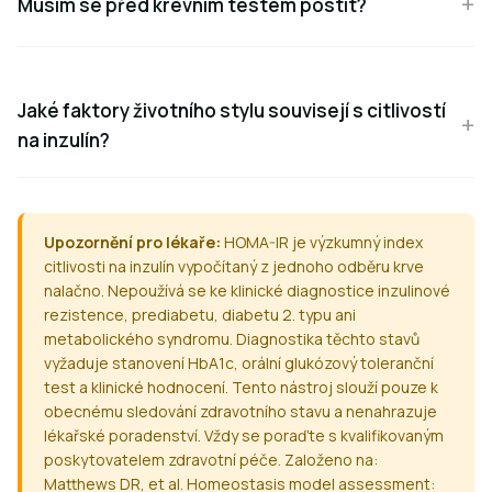
Musím se před krevním testem postit?
Jaké faktory životního stylu souvisejí s citlivostí
na inzulín?
Upozornění pro lékaře:
HOMA-IR je výzkumný index
citlivosti na inzulín vypočítaný z jednoho odběru krve
nalačno. Nepoužívá se ke klinické diagnostice inzulinové
rezistence, prediabetu, diabetu 2. typu ani
metabolického syndromu. Diagnostika těchto stavů
vyžaduje stanovení HbA1c, orální glukózový toleranční
test a klinické hodnocení. Tento nástroj slouží pouze k
obecnému sledování zdravotního stavu a nenahrazuje
lékařské poradenství. Vždy se poraďte s kvalifikovaným
poskytovatelem zdravotní péče. Založeno na:
Matthews DR, et al. Homeostasis model assessment: