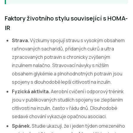
Faktory životního stylu související s HOMA-
IR
Strava.
Výzkumy spojují stravu s vysokým obsahem
rafinovaných sacharidů, přidaných cukrů a ultra
zpracovaných potravin s chronicky zvýšeným
inzulinem nalačno. Stravovací návyky s nižším
obsahem glykémie a plnohodnotných potravin jsou
spojeny s dlouhodobě lepší citlivostí na inzulin.
Fyzická aktivita.
Aerobní cvičení i odporový trénink
jsou v publikovaných studiích spojeny se zlepšením
citlivosti na inzulin, často v řádu dnů. Dlouhodobé
sedavé chování vykazuje opačnou asociaci.
Spánek.
Studie ukazují, že i jeden týden omezeného