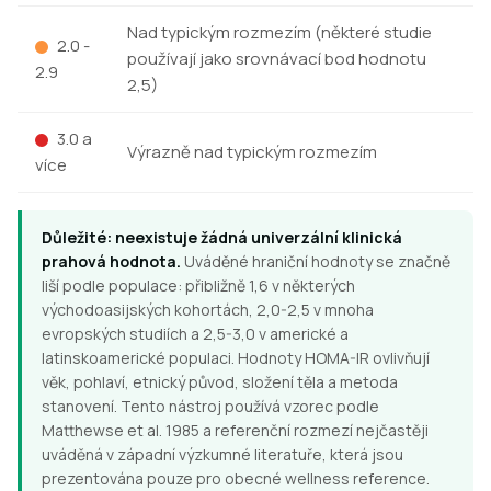
Nad typickým rozmezím (některé studie
2.0 -
používají jako srovnávací bod hodnotu
2.9
2,5)
3.0 a
Výrazně nad typickým rozmezím
více
Důležité: neexistuje žádná univerzální klinická
prahová hodnota.
Uváděné hraniční hodnoty se značně
liší podle populace: přibližně 1,6 v některých
východoasijských kohortách, 2,0-2,5 v mnoha
evropských studiích a 2,5-3,0 v americké a
latinskoamerické populaci. Hodnoty HOMA-IR ovlivňují
věk, pohlaví, etnický původ, složení těla a metoda
stanovení. Tento nástroj používá vzorec podle
Matthewse et al. 1985 a referenční rozmezí nejčastěji
uváděná v západní výzkumné literatuře, která jsou
prezentována pouze pro obecné wellness reference.