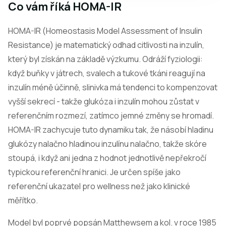
Co vám říká HOMA-IR
HOMA-IR (Homeostasis Model Assessment of Insulin
Resistance) je matematický odhad citlivosti na inzulín,
který byl získán na základě výzkumu. Odráží fyziologii:
když buňky v játrech, svalech a tukové tkáni reagují na
inzulín méně účinně, slinivka má tendenci to kompenzovat
vyšší sekrecí - takže glukóza i inzulín mohou zůstat v
referenčním rozmezí, zatímco jemné změny se hromadí.
HOMA-IR zachycuje tuto dynamiku tak, že násobí hladinu
glukózy nalačno hladinou inzulínu nalačno, takže skóre
stoupá, i když ani jedna z hodnot jednotlivě nepřekročí
typickou referenční hranici. Je určen spíše jako
referenční ukazatel pro wellness než jako klinické
měřítko.
Model byl poprvé popsán Matthewsem a kol. v roce 1985