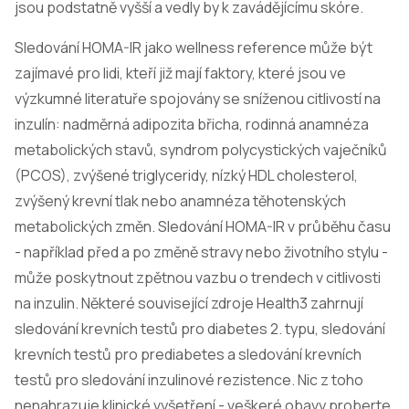
jsou podstatně vyšší a vedly by k zavádějícímu skóre.
Sledování HOMA-IR jako wellness reference může být
zajímavé pro lidi, kteří již mají faktory, které jsou ve
výzkumné literatuře spojovány se sníženou citlivostí na
inzulín: nadměrná adipozita břicha, rodinná anamnéza
metabolických stavů, syndrom polycystických vaječníků
(PCOS), zvýšené triglyceridy, nízký HDL cholesterol,
zvýšený krevní tlak nebo anamnéza těhotenských
metabolických změn. Sledování HOMA-IR v průběhu času
- například před a po změně stravy nebo životního stylu -
může poskytnout zpětnou vazbu o trendech v citlivosti
na inzulin. Některé související zdroje Health3 zahrnují
sledování krevních testů pro diabetes 2. typu
,
sledování
krevních testů pro prediabetes
a
sledování krevních
testů pro sledování inzulinové rezistence
. Nic z toho
nenahrazuje klinické vyšetření - veškeré obavy proberte