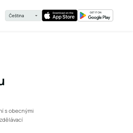
u
ní s obecnými
vzdělávací