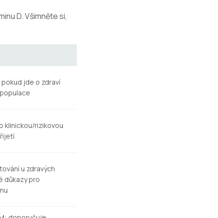
minu D. Všimněte si,
 pokud jde o zdraví
i populace
 klinickou/rizikovou
řijetí
tování u zdravých
é důkazy pro
inu
OM; doporučuje