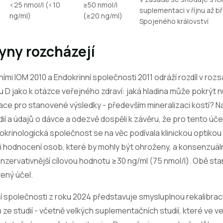
<25 nmol/l (<10
≥50 nmol/l
suplementaci v říjnu až b
ng/ml)
(≥20 ng/ml)
Spojeného království
yny rozcházejí
ími IOM 2010 a Endokrinní společnosti 2011 odráží rozdíl v ro
u D jako k otázce veřejného zdraví: jaká hladina může pokrýt n
ce pro stanovené výsledky - především mineralizaci kostí? Na
í a údajů o dávce a odezvě dospěli k závěru, že pro tento účel
okrinologická společnost se na věc podívala klinickou optikou 
při hodnocení osob, které by mohly být ohroženy, a konsenzuá
nzervativnější cílovou hodnotu ≥30 ng/ml (75 nmol/l). Obě stan
vený účel.
í společnosti z roku 2024 představuje smysluplnou rekalibra
e studií - včetně velkých suplementačních studií, které ve v