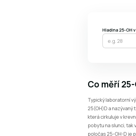
Hladina 25-OH v
Co měří 25-
Typický laboratorní 
25(OH)D a nazývaný ta
která cirkuluje v krev
pobytu na slunci, tak 
poločas 25-OH-D je při