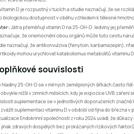
Vitamin D je rozpustný v tucích a studie naznačují, že se rozkl
o biologickou dostupnost v oběhu vzhledem k tělesné hmotno
ater:
Játra přeměňují vitamin D na 25-OH-D; ledviny jej přeměňu
aznačuje, že onemocnění obou orgánů může tuto cestu naruš
ie naznačují, že antikonvulziva (fenytoin, karbamazepin), ri
tikoidy mohou urychlovat katabolismus metabolitů vitaminu D
oplňkové souvislosti
hladiny 25-OH-D se v mírných zeměpisných šířkách často řídí 
bvykle nižší v zimních měsících, kdy je expozice UVB záření sn
vislosti suplementace se v jednotlivých doporučeních značně li
 zvážit suplementaci vitaminu D v období od října do března v
ktualizace Endokrinní společnosti z roku 2024 uvádí, že důkazy
u jinak zdravých dospělých bez prokázaných rizikových faktor