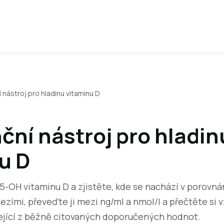
 nástroj pro hladinu vitaminu D
ční nástroj pro hladin
u D
-OH vitaminu D a zjistěte, kde se nachází v porovná
zími, převeďte ji mezi ng/ml a nmol/l a přečtěte si 
zející z běžně citovaných doporučených hodnot.