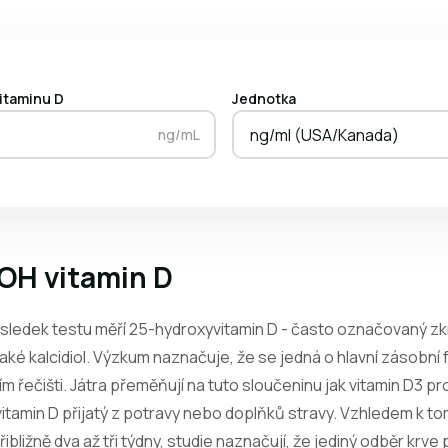
itaminu D
Jednotka
ng/ml (USA/Kanada)
ng/mL
OH vitamin D
výsledek testu měří 25-hydroxyvitamin D - často označovaný 
ké kalcidiol. Výzkum naznačuje, že se jedná o hlavní zásobní 
ním řečišti. Játra přeměňují na tuto sloučeninu jak vitamin D3 pr
vitamin D přijatý z potravy nebo doplňků stravy. Vzhledem k to
bližně dva až tři týdny, studie naznačují, že jediný odběr krv