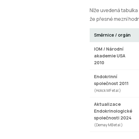
Níže uvedená tabulka s
že přesné mezní hodno
Směrnice / orgán
IOM / Národní
akademie USA
2010
Endokrinní
společnost 2011
(Holick MF et al.)
Aktualizace
Endokrinologické
společnosti 2024
(Demay MB et al.)