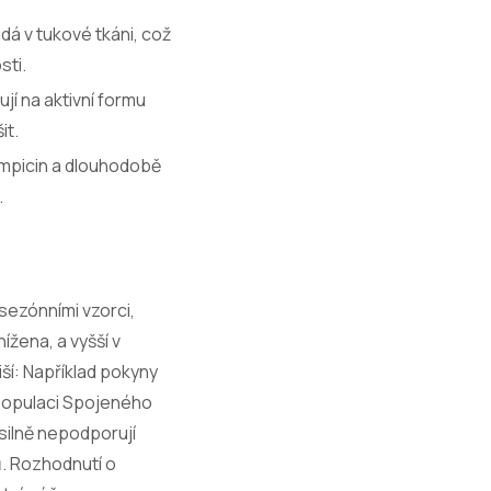
ádá v tukové tkáni, což
sti.
jí na aktivní formu
it.
fampicin a dlouhodobě
.
sezónními vzorci,
ížena, a vyšší v
ší: Například pokyny
 populaci Spojeného
 silně nepodporují
ů. Rozhodnutí o