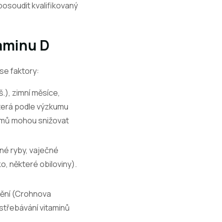
posoudit kvalifikovaný
taminu D
se faktory:
.), zimní měsíce,
která podle výzkumu
émů mohou snižovat
čné ryby, vaječné
o, některé obiloviny).
nění (Crohnova
střebávání vitaminů