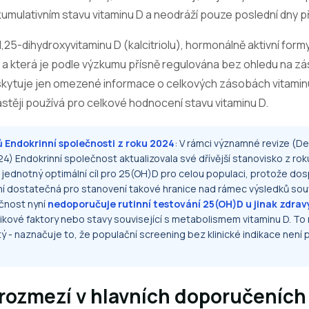
umulativním stavu vitaminu D a neodráží pouze poslední dny p
 1,25-dihydroxyvitaminu D (kalcitriolu), hormonálně aktivní formy
 a která je podle výzkumu přísně regulována bez ohledu na zá
oskytuje jen omezené informace o celkových zásobách vitamin
astěji používá pro celkové hodnocení stavu vitaminu D.
 Endokrinní společnosti z roku 2024
: V rámci významné revize (De
4) Endokrinní společnost aktualizovala své dřívější stanovisko z rok
 jednotný optimální cíl pro 25(OH)D pro celou populaci, protože dosp
í dostatečná pro stanovení takové hranice nad rámec výsledků souvi
ečnost nyní
nedoporučuje rutinní testování 25(OH)D u jinak zdra
ikové faktory nebo stavy související s metabolismem vitaminu D. T
itý - naznačuje to, že populační screening bez klinické indikace není
rozmezí v hlavních doporučeních