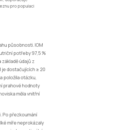
řeznu pro populaci
zsahu působnosti. IOM
utriční potřeby 97,5 %
 základě údajů z
 je dostačujících ≥ 20
a položila otázku,
lní prahové hodnoty
oviska měla vnitřní
ci. Po přezkoumání
elké míře neprokázaly