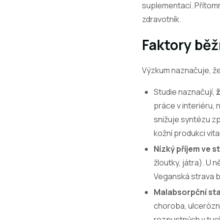
suplementací. Přítomn
zdravotník.
Faktory běž
Výzkum naznačuje, že 
Studie naznačují,
práce v interiéru,
snižuje syntézu z
kožní produkci vit
Nízký příjem ve s
žloutky, játra). U
Veganská strava b
Malabsorpční st
choroba, ulcerózní
rozpustných v tucí