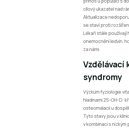
přínos u populací s d
cílový ukazatel nad r
Aktualizace nedoporuč
se staví proti rozšíře
Lékaři stále používaj
onemocnění ledvin, ho
za námi.
Vzdělávací 
syndromy
Výzkum fyziologie vit
hladinami 25-OH-D: kř
osteomalacii u dospěl
Tyto stavy jsou v klin
v kombinaci s nízkým