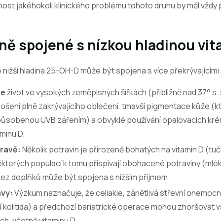
ost jakéhokoli klinického problému tohoto druhu by měl vždy 
ně spojené s nízkou hladinou vi
nižší hladina 25-OH-D může být spojena s více překrývajícími 
že
život ve vysokých zeměpisných šířkách (přibližně nad 37° s. š
 nošení plně zakrývajícího oblečení, tmavší pigmentace kůže (
působenou UVB zářením) a obvyklé používání opalovacích kr
aminu D.
travě:
Několik potravin je přirozeně bohatých na vitamin D (tu
 některých populací k tomu přispívají obohacené potraviny (mlék
ez doplňků může být spojena s nižším příjmem.
avy:
Výzkum naznačuje, že celiakie, zánětlivá střevní onemoc
 kolitida) a předchozí bariatrické operace mohou zhoršovat v
ch, včetně vitaminu D.