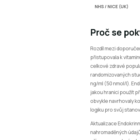
NHS / NICE (UK)
Proč se pok
Rozdíl mezi doporučen
přistupovala k vitamin
celkové zdravé popula
randomizovaných studi
ng/ml (50 nmol/l). End
jakou hranici použít 
obvykle navrhovaly ko
logiku pro svůj stano
Aktualizace Endokrinn
nahromaděných údajů z