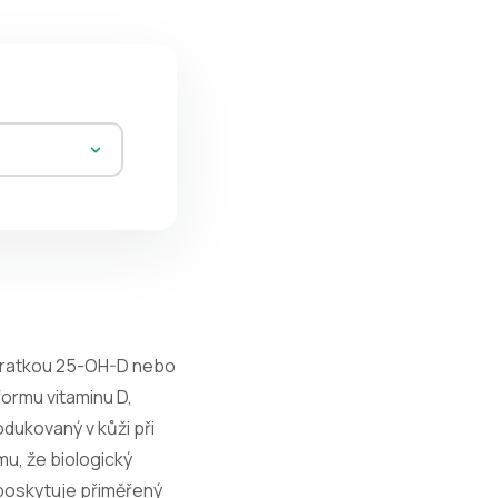
zkratkou 25-OH-D nebo
formu vitaminu D,
odukovaný v kůži při
mu, že biologický
e poskytuje přiměřený