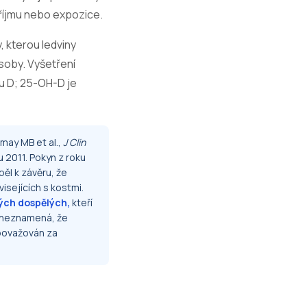
říjmu nebo expozice.
, kterou ledviny
soby. Vyšetření
u D; 25-OH-D je
may MB et al.,
J Clin
u 2011. Pokyn z roku
ěl k závěru, že
sejících s kostmi.
vých dospělých,
kteří
o neznamená, že
 považován za