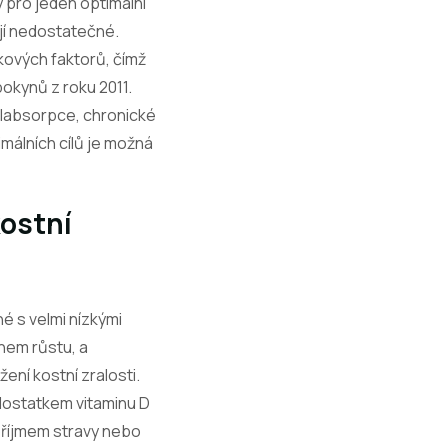
 pro jeden optimální
ají nedostatečné.
kových faktorů, čímž
pokynů z roku 2011.
malabsorpce, chronické
málních cílů je možná
kostní
é s velmi nízkými
ěhem růstu, a
ení kostní zralosti.
edostatkem vitaminu D
příjmem stravy nebo