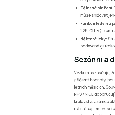
Tělesné složení:
může snižovat jeh
Funkce ledvin a j
1,25-OH. Výzkum n
Některé léky:
Stud
podávané glukokor
Sezónní a d
Výzkum naznačuje, že 
přičemž hodnoty jsou o
letních měsících. Sou
NHS / NICE doporučují
království, zatímco a
rutinní suplementaci 