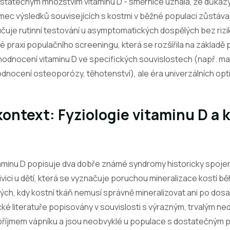
ostatečným množstvím vitaminu D - směrnice uznala, že důkazy
ámec výsledků souvisejících s kostmi v běžné populaci zůstáv
uje rutinní testování u asymptomatických dospělých bez rizi
né praxi populačního screeningu, která se rozšířila na základě 
í hodnocení vitaminu D ve specifických souvislostech (např. 
dnocení osteoporózy, těhotenství), ale éra univerzálních opti
kontext: Fyziologie vitaminu D a 
aminu D popisuje dva dobře známé syndromy historicky spojen
ivici u dětí, která se vyznačuje poruchou mineralizace kostí b
ých, kdy kostní tkáň nemusí správně mineralizovat ani po dosaž
ické literatuře popisovány v souvislosti s výrazným, trvalým n
 příjmem vápníku a jsou neobvyklé u populace s dostatečným 