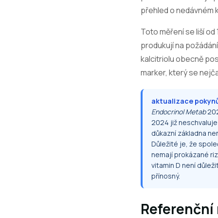
přehled o nedávném k
Toto měření se liší od
produkují na požádání
kalcitriolu obecně p
marker, který se nejč
aktualizace pokynů
Endocrinol Metab
202
2024 již neschvaluje
důkazní základna nen
Důležité je, že spol
nemají prokázané riz
vitamin D není důlež
přínosný.
Referenční 