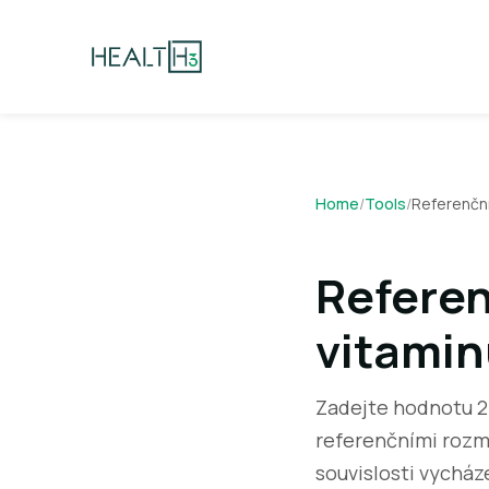
Home
/
Tools
/
Referenční
Referen
vitamin
Zadejte hodnotu 25
referenčními rozme
souvislosti vychá