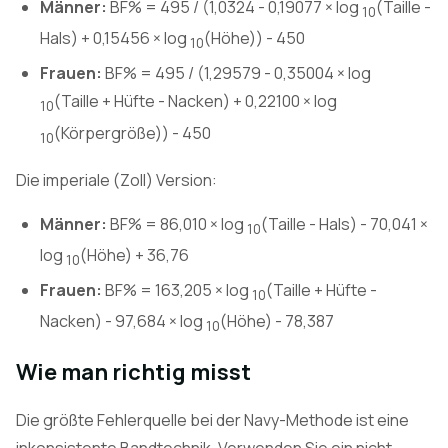
Männer:
BF% = 495 / (1,0324 - 0,19077 × log
(Taille -
10
Hals) + 0,15456 × log
(Höhe)) - 450
10
Frauen:
BF% = 495 / (1,29579 - 0,35004 × log
(Taille + Hüfte - Nacken) + 0,22100 × log
10
(Körpergröße)) - 450
10
Die imperiale (Zoll) Version:
Männer:
BF% = 86,010 × log
(Taille - Hals) - 70,041 ×
10
log
(Höhe) + 36,76
10
Frauen:
BF% = 163,205 × log
(Taille + Hüfte -
10
Nacken) - 97,684 × log
(Höhe) - 78,387
10
Wie man richtig misst
Die größte Fehlerquelle bei der Navy-Methode ist eine
inkonsistente Bandtechnik. Verwenden Sie ein nicht-