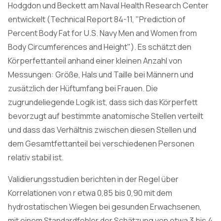
Hodgdon und Beckett am Naval Health Research Center
entwickelt (Technical Report 84-11, "Prediction of
Percent Body Fat for U.S. Navy Men and Women from
Body Circumferences and Height"). Es schätzt den
Körperfettanteil anhand einer kleinen Anzahl von
Messungen: Größe, Hals und Taille bei Männern und
zusätzlich der Hüftumfang bei Frauen. Die
zugrundeliegende Logik ist, dass sich das Körperfett
bevorzugt auf bestimmte anatomische Stellen verteilt
und dass das Verhältnis zwischen diesen Stellen und
dem Gesamtfettanteil bei verschiedenen Personen
relativ stabil ist.
Validierungsstudien berichten in der Regel über
Korrelationen von r etwa 0,85 bis 0,90 mit dem
hydrostatischen Wiegen bei gesunden Erwachsenen,
mit einem Standardfehler der Schätzung von etwa 3 bis 4