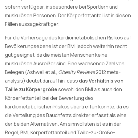
sofern verfügbar, insbesondere bei Sportlern und
muskulösen Personen. Der Körperfettanteil ist in diesen
Fällen aussagekräftiger.
Für die Vorhersage des kardiometabolischen Risikos auf
Bevölkerungsebene ist der BMI jedoch weiterhin recht
gut geeignet, da die meisten Menschen keine
muskulösen Ausreißer sind. Eine wachsende Zahl von
Belegen (Ashwell et al.,
Obesity Reviews
2012 meta-
analysis) deutet darauf hin, dass
das Verhältnis von
Taille zu Körpergröße
sowohl den BMI als auch den
Körperfettanteil bei der Bewertung des
kardiometabolischen Risikos übertreffen könnte, da es
die Verteilung des Bauchfetts direkter erfasst als eine
der beiden Alternativen. Am sinnvollsten ist es in der
Regel, BMI, Körperfettanteil und Taille-zu-Größe-