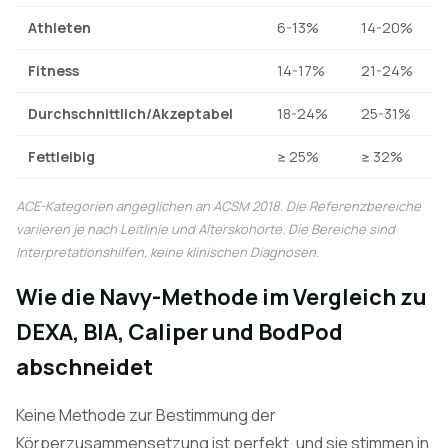
Athleten
6-13%
14-20%
Fitness
14-17%
21-24%
Durchschnittlich/Akzeptabel
18-24%
25-31%
Fettleibig
≥ 25%
≥ 32%
ACE-Kategorien angeglichen an ACSM 2018. Die Referenzbereiche
variieren je nach Leitlinie und Alterskohorte. Die Bereiche sind
Interpretationshilfen, keine klinischen Diagnosen.
Wie die Navy-Methode im Vergleich zu
DEXA, BIA, Caliper und BodPod
abschneidet
Keine Methode zur Bestimmung der
Körperzusammensetzung ist perfekt, und sie stimmen in