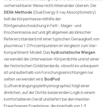
vorhersehbarer Weise nicht miteinander überein. Die
DEXA-Methode
(Dual Energy X-ray Absorptiometry)
teilt die Körpermasse mithilfe der
Röntgenabschwächung in Fett-, Mager- und
Knochenmasse auf und gilt allgemein als klinischer
Referenzstandard mit einer typischen Genauigkeit von
plus/minus 1-2 Prozentpunkten im Vergleich zum Vier-
Kompartiment-Modell. Das
hydrostatische Wiegen
verwendet die Unterwasser-Körperdichte und ist einer
der historischen Goldstandards, obwohl es unbequem
ist und außerhalb von Forschungseinrichtungen nur
selten verwendet wird.
BodPod
(Luftverdrängungsplethysmographie) folgt einer
ähnlichen, auf der Dichte basierenden Logik in einem
komfortableren Gerät und liefert bei den meisten
Erwachsenen Ergebnisse, die innerhalb von 1-3