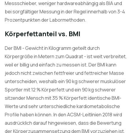
Messschieber, weniger hardwareabhängig als BIA und
bei sorgfältiger Messung in der Regel innerhalb von 3-4
Prozentpunkten der Labormethoden.
Körperfettanteil vs. BMI
Der BMI - Gewicht in Kilogramm geteilt durch
Körpergröße in Metern zum Quadrat - ist weit verbreitet,
weil er billig und einfach zu messen ist. Der BMI kann
jedoch nicht zwischen fettfreier und fettreicher Masse
unterscheiden, weshalb ein 90 kg schwerer muskulöser
Sportler mit 12 % Körperfett und ein 90 kg schwerer
sitzender Mensch mit 35 % Körperfett identische BMI-
Werte und sehr unterschiedliche kardiometabolische
Profile haben können. In den ACSM-Leitlinien 2018 wird
ausdrücklich darauf hingewiesen, dass die Bewertung
der Körperzusammensetzung dem BMI vorzuziehen ist,