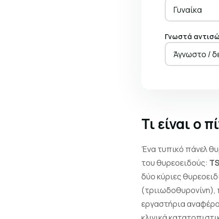
Γυναίκα
Γνωστά αντισώ
Άγνωστο / δ
Τι είναι ο 
Ένα τυπικό πάνελ θυ
του θυρεοειδούς:
T
δύο κύριες θυρεοειδι
(τριιωδοθυρονίνη), 
εργαστήρια αναφέρουν
κλινικά κατατοπιστι