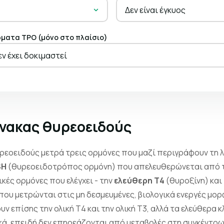
Δεν είναι έγκυος
ματα TPO (μόνο στο πλαίσιο)
εν έχει δοκιμαστεί
πίνακας θυρεοειδούς
ρεοειδούς μετρά τρεις ορμόνες που μαζί περιγράφουν τη 
SH
(θυρεοειδοτρόπος ορμόνη) που απελευθερώνεται από τ
κές ορμόνες που ελέγχει - την
ελεύθερη Τ4
(θυροξίνη) και
που μετρώνται στις μη δεσμευμένες, βιολογικά ενεργές μορ
 επίσης την ολική Τ4 και την ολική Τ3, αλλά τα ελεύθερα κ
κά, επειδή δεν επηρεάζονται από μεταβολές στη συγκέντρ