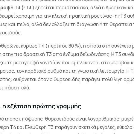
τροφη Τ3 (rT3
) ζητείται περιστασιακά, αλλά η Αμερικανική
εωρεί χρήσιμη για την κλινική πρακτική ρουτίνας- η rT3 αυ
ες και πείνα, αλλά δεν αλλάζει τη διάγνωση ή τη θεραπεία
εοειδούς.
θερώνει κυρίως Τ4 (περίπου 80 %), η οποία στη συνέχεια
 στην πιο δραστική Τ3 από ένζυμα δεϊωδινάσης. Η Τ3 συνδ
ζει τη μεταγραφή γονιδίων που εμπλέκονται στο μεταβολικ
ατος, τον καρδιακό ρυθμό και τη γνωστική λειτουργία. Η
στής: αυξάνεται όταν ο θυρεοειδής παράγει πολύ λίγη ορμ
ει πάρα πολύ.
αι η εξέταση πρώτης γραμμής
ότησης υπόφυσης-θυρεοειδούς είναι λογαριθμικός: μικρέ
ρη Τ4 και Ελεύθερη Τ3 παράγουν σχετικά μεγάλες, εύκολα 