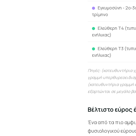
Εγκυμοσύνη - 2ο-3
τρίμηνο
Ελεύθερη Τ4 (τυπι
ενήλικας)
Ελεύθερη Τ3 (τυπι
ενήλικας)
Πηγές: (κατευθυντήρια γ
γραμμή υπερθυρεοειδισμο
(κατευθυντήρια γραμμή ε
εξαρτώνται σε μεγάλο βα
Βέλτιστο εύρος
Ένα από τα πιο αμφι
φυσιολογικού εύρους