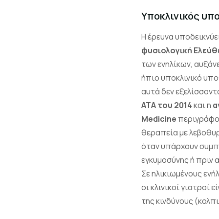
Υποκλινικός υπ
Η έρευνα υποδεικνύε
φυσιολογική Ελεύθ
των ενηλίκων, αυξάνε
ήπιο υποκλινικό υπο
αυτά δεν εξελίσσοντ
ATA του 2014
και η
α
Medicine
περιγράφου
θεραπεία με λεβοθυρ
όταν υπάρχουν συμπ
εγκυμοσύνης ή πριν 
Σε ηλικιωμένους ενή
οι κλινικοί γιατροί 
της κινδύνους (κολπ