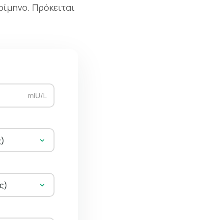
τρίμηνο. Πρόκειται
mIU/L
ς)
ς)