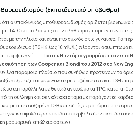
οθυρεοειδισμός (Εκπαιδευτικό υπόβαθρο)
ι ότι ο υποκλινικός υποθυρεοειδισμός ορίζεται βιοχημικά
ερη Τ4
. Ο επιπολασμός στον πληθυσμό μπορεί να είναι της
ται με την ηλικία και είναι πιο συχνός στις γυναίκες. Τα π
θυρεοειδισμό (TSH 4 έως 10 mIU/L) φέρονται ασυμπτωματι
αι σε εμφανή νόσο. Η
κατευθυντήρια γραμμή για τον υπο
νασκόπηση των Cooper και Biondi του 2012 στο New Engl
ν ένα παρόμοιο πλαίσιο που συνήθως προτείνουν τα όρια
οξίνη εξετάζεται με μεγαλύτερη σαφήνεια όταν η TSH υπερβα
τώματα παράλληλα με θετικά αντισώματα TPO, κατά τη διά
από τη σύλληψη και σε νεότερα άτομα με παράγοντες καρδια
λικες με ήπια αυξημένη TSH και χωρίς συμπτώματα, το όρι
είναι γενικά υψηλότερο, επειδή η υπερβολική αντικατάσταση 
ική μαρμαρυγή, απώλεια οστών).