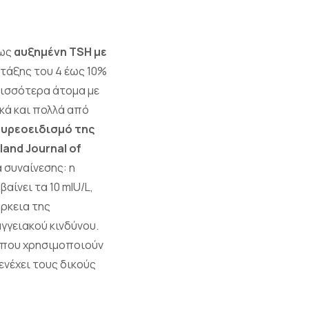
 ως
αυξημένη TSH με
 τάξης του 4 έως 10%
ερισσότερα άτομα με
κά και πολλά από
θυρεοειδισμό της
and Journal of
 συναίνεσης: η
ίνει τα 10 mIU/L,
ρκεια της
γγειακού κινδύνου.
ο που χρησιμοποιούν
ενέχει τους δικούς