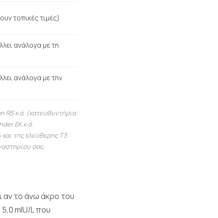
ουν τοπικές τιμές)
λλει ανάλογα με τη
λλει ανάλογα με την
n RS κ.ά. (κατευθυντήρια
der EK κ.ά.
 και της ελεύθερης T3
γαστηρίου σας.
 αν το άνω άκρο του
 5,0 mIU/L που