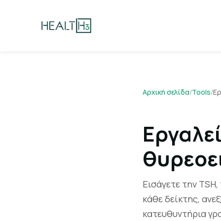
Αρχική σελίδα
/
Tools
/
Ερ
Εργαλε
θυρεοε
Εισάγετε την TSH, 
κάθε δείκτης, ανε
κατευθυντήρια γρα