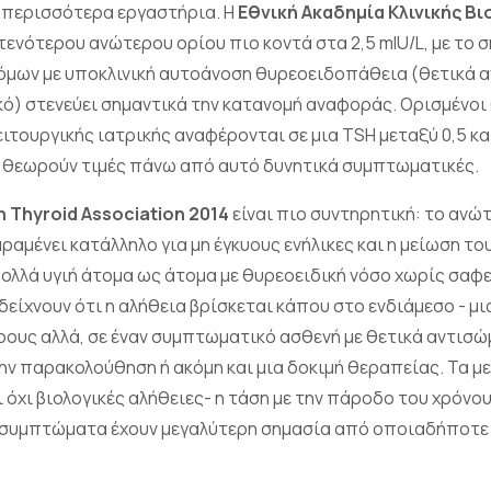
 περισσότερα εργαστήρια. Η
Εθνική Ακαδημία Κλινικής Β
τενότερου ανώτερου ορίου πιο κοντά στα 2,5 mIU/L, με το σ
όμων με υποκλινική αυτοάνοση θυρεοειδοπάθεια (θετικά 
κό) στενεύει σημαντικά την κατανομή αναφοράς. Ορισμένο
ιτουργικής ιατρικής αναφέρονται σε μια TSH μεταξύ 0,5 και
ι θεωρούν τιμές πάνω από αυτό δυνητικά συμπτωματικές.
 Thyroid Association 2014
είναι πιο συντηρητική: το ανώ
ραμένει κατάλληλο για μη έγκυους ενήλικες και η μείωση το
λλά υγιή άτομα ως άτομα με θυρεοειδική νόσο χωρίς σαφεί
δείχνουν ότι η αλήθεια βρίσκεται κάπου στο ενδιάμεσο - μια
ύρους αλλά, σε έναν συμπτωματικό ασθενή με θετικά αντισ
την παρακολούθηση ή ακόμη και μια δοκιμή θεραπείας. Τα μ
 όχι βιολογικές αλήθειες- η τάση με την πάροδο του χρόνο
 συμπτώματα έχουν μεγαλύτερη σημασία από οποιαδήποτε