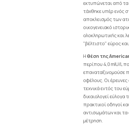
εκτυπώνεται από τα
τάχθηκε υπέρ ενός σ
αποκλεισμός των ατ
οικογενειακό ιστορι
ολοκληρωτικής και λε
"βέλτιστο" εύρος κα
Η
θέση της American
περίπου 4,0 mIU/L πα
επαναταξινομούσε πο
οφέλους. Οι έρευνες 
τεχνικά εντός του ε
δικαιολογεί εύλογα 
πρακτικοί οδηγοί και
αντισωμάτων και τα
μέτρηση.