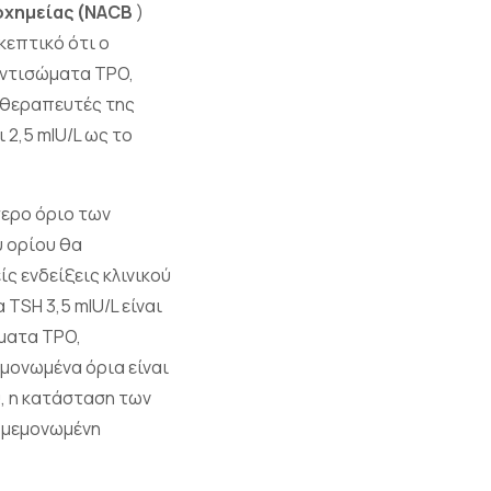
ιοχημείας (NACB
)
κεπτικό ότι ο
αντισώματα TPO,
ι θεραπευτές της
 2,5 mIU/L ως το
τερο όριο των
υ ορίου θα
ς ενδείξεις κλινικού
 TSH 3,5 mIU/L είναι
ώματα TPO,
εμονωμένα όρια είναι
υ, η κατάσταση των
 μεμονωμένη