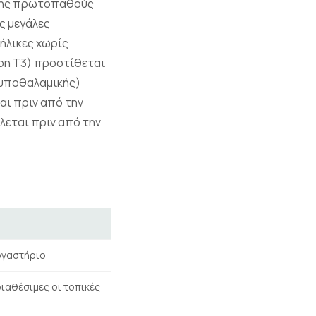
ς της πρωτοπαθούς
ς μεγάλες
νήλικες χωρίς
ερη Τ3) προστίθεται
 υποθαλαμικής)
αι πριν από την
εται πριν από την
εργαστήριο
διαθέσιμες οι τοπικές