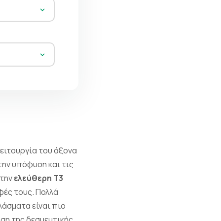
λειτουργία του άξονα
ην υπόφυση και τις
 την
ελεύθερη Τ3
φές τους. Πολλά
λάσματα είναι πιο
ωση της δεσμευτικής