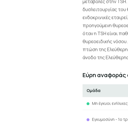
μεταβολές στην TSH.
δυσλειτουργίας του 
ενδοκρινικές εταιρεί
προηγούμενη θυρεοει
όταν η TSH είναι πα
θυρεοειδικής νόσου
πτώση της Ελεύθερη
άνοδο της Ελεύθερης 
Εύρη αναφοράς
Ομάδα
Μη έγκυοι ενήλικες
Εγκυμοσύνη - 1ο τ