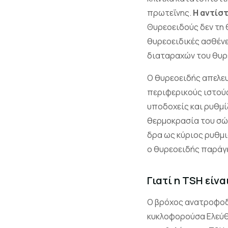
πρωτεΐνης.
Η αντίσ
Θυρεοειδούς δεν τη θ
θυρεοειδικές ασθένει
διαταραχών του θυρ
Ο θυρεοειδής απελευ
περιφερικούς ιστούς
υποδοχείς και ρυθμί
θερμοκρασία του σώμ
δρα ως κύριος ρυθμι
ο θυρεοειδής παράγ
Γιατί η TSH είν
Ο βρόχος ανατροφοδ
κυκλοφορούσα Ελεύθε