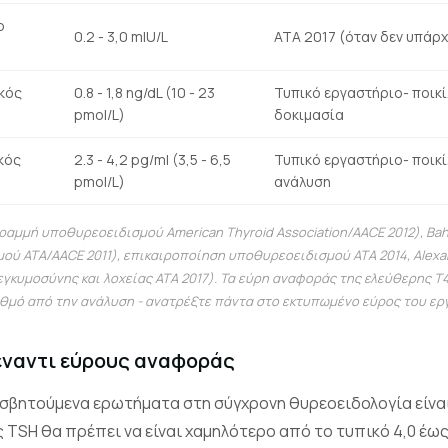
ο
0.2 - 3,0 mIU/L
ATA 2017 (όταν δεν υπάρχ
κός
0.8 - 1,8 ng/dL (10 - 23
Τυπικό εργαστήριο- ποικί
pmol/L)
δοκιμασία
κός
2.3 - 4,2 pg/ml (3,5 - 6,5
Τυπικό εργαστήριο- ποικί
pmol/L)
ανάλυση
ραμμή υποθυρεοειδισμού American Thyroid Association/AACE 2012), Bah
ύ ATA/AACE 2011), επικαιροποίηση υποθυρεοειδισμού ATA 2014, Alexan
γκυμοσύνης και λοχείας ATA 2017). Τα εύρη αναφοράς της ελεύθερης T4
θμό από την ανάλυση - ανατρέξτε πάντα στο εκτυπωμένο εύρος του ερ
 έναντι εύρους αναφοράς
σβητούμενα ερωτήματα στη σύγχρονη θυρεοειδολογία είναι
 TSH θα πρέπει να είναι χαμηλότερο από το τυπικό 4,0 έως