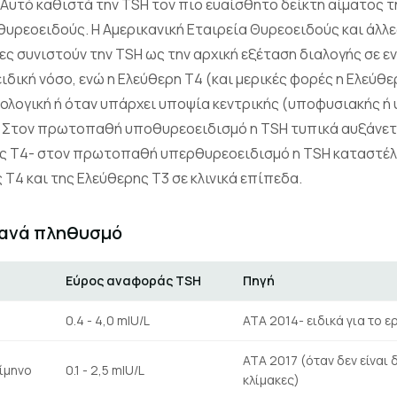
 Αυτό καθιστά την TSH τον πιο ευαίσθητο δείκτη αίματο
θυρεοειδούς. Η Αμερικανική Εταιρεία Θυρεοειδούς και άλλε
ες συνιστούν την TSH ως την αρχική εξέταση διαλογής σε ε
δική νόσο, ενώ η Ελεύθερη Τ4 (και μερικές φορές η Ελεύθ
θολογική ή όταν υπάρχει υποψία κεντρικής (υποφυσιακής ή
. Στον πρωτοπαθή υποθυρεοειδισμό η TSH τυπικά αυξάνετ
ς Τ4- στον πρωτοπαθή υπερθυρεοειδισμό η TSH καταστέλλ
Τ4 και της Ελεύθερης Τ3 σε κλινικά επίπεδα.
 ανά πληθυσμό
Εύρος αναφοράς TSH
Πηγή
0.4 - 4,0 mIU/L
ATA 2014- ειδικά για το 
ATA 2017 (όταν δεν είναι 
ρίμηνο
0.1 - 2,5 mIU/L
κλίμακες)