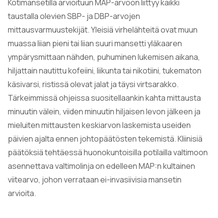
Kotimansetilla arvioituun MAP-arvoon liittyy kaikki
taustalla olevien SBP- ja DBP-arvojen
mittausvarmuustekijät. Yleisiä virhelähteitä ovat muun
muassa liian pieni tai liian suuri mansetti yläkaaren
ympärysmittaan nähden, puhuminen lukemisen aikana,
hiljattain nautittu kofeiini, liikunta tai nikotiini, tukematon
käsivarsi, ristissä olevat jalat ja täysi virtsarakko.
Tärkeimmissä ohjeissa suositellaankin kahta mittausta
minuutin välein, viiden minuutin hiljaisen levon jälkeen ja
mieluiten mittausten keskiarvon laskemista useiden
päivien ajalta ennen johtopäätösten tekemistä. Kliinisiä
päätöksiä tehtäessä huonokuntoisilla potilailla valtimoon
asennettava valtimolinja on edelleen MAP:n kultainen
viitearvo, johon verrataan ei-invasiivisia mansetin
arvioita.