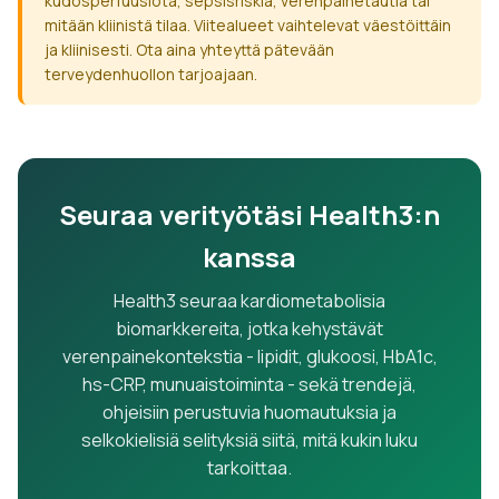
kudosperfuusiota, sepsisriskiä, verenpainetautia tai
mitään kliinistä tilaa. Viitealueet vaihtelevat väestöittäin
ja kliinisesti. Ota aina yhteyttä pätevään
terveydenhuollon tarjoajaan.
Seuraa verityötäsi Health3:n
kanssa
Health3 seuraa kardiometabolisia
biomarkkereita, jotka kehystävät
verenpainekontekstia - lipidit, glukoosi, HbA1c,
hs-CRP, munuaistoiminta - sekä trendejä,
ohjeisiin perustuvia huomautuksia ja
selkokielisiä selityksiä siitä, mitä kukin luku
tarkoittaa.