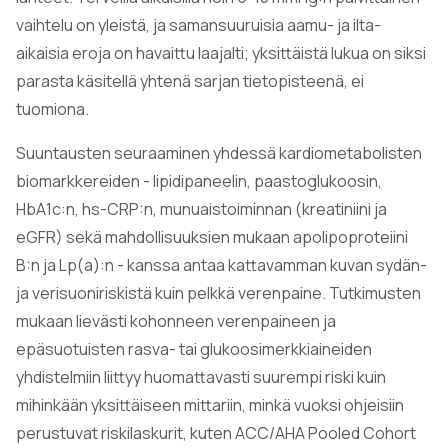
vaihtelu on yleistä, ja samansuuruisia aamu- ja ilta-
aikaisia eroja on havaittu laajalti; yksittäistä lukua on siksi
parasta käsitellä yhtenä sarjan tietopisteenä, ei
tuomiona.
Suuntausten seuraaminen yhdessä kardiometabolisten
biomarkkereiden - lipidipaneelin, paastoglukoosin,
HbA1c:n, hs-CRP:n, munuaistoiminnan (kreatiniini ja
eGFR) sekä mahdollisuuksien mukaan apolipoproteiini
B:n ja Lp(a):n - kanssa antaa kattavamman kuvan sydän-
ja verisuoniriskistä kuin pelkkä verenpaine. Tutkimusten
mukaan lievästi kohonneen verenpaineen ja
epäsuotuisten rasva- tai glukoosimerkkiaineiden
yhdistelmiin liittyy huomattavasti suurempi riski kuin
mihinkään yksittäiseen mittariin, minkä vuoksi ohjeisiin
perustuvat riskilaskurit, kuten ACC/AHA Pooled Cohort