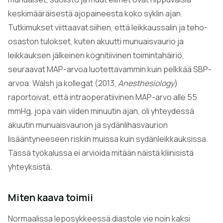
keskimääräisestä ajopaineesta koko syklin ajan.
Tutkimukset viittaavat siihen, että leikkaussalin ja teho-
osaston tulokset, kuten akuutti munuaisvaurio ja
leikkauksen jälkeinen kognitiivinen toimintahäiriö,
seuraavat MAP-arvoa luotettavammin kuin pelkkää SBP-
arvoa. Walsh ja kollegat (2013,
Anesthesiology
)
raportoivat, että intraoperatiivinen MAP-arvo alle 55
mmHg, jopa vain viiden minuutin ajan, oli yhteydessä
akuutin munuaisvaurion ja sydänlihasvaurion
lisääntyneeseen riskiin muissa kuin sydänleikkauksissa.
Tässä työkalussa ei arvioida mitään näistä kliinisistä
yhteyksistä.
Miten kaava toimii
Normaalissa leposykkeessä diastole vie noin kaksi