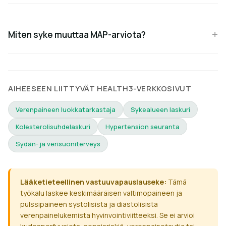
Miten syke muuttaa MAP-arviota?
AIHEESEEN LIITTYVÄT HEALTH3-VERKKOSIVUT
Verenpaineen luokkatarkastaja
Sykealueen laskuri
Kolesterolisuhdelaskuri
Hypertension seuranta
Sydän- ja verisuoniterveys
Lääketieteellinen vastuuvapauslauseke:
Tämä
työkalu laskee keskimääräisen valtimopaineen ja
pulssipaineen systolisista ja diastolisista
verenpainelukemista hyvinvointiviitteeksi. Se ei arvioi