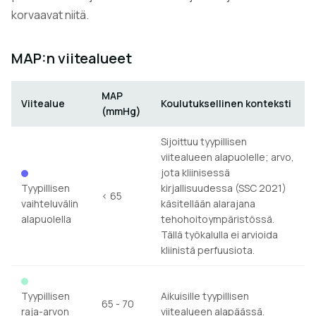
korvaavat niitä.
MAP:n viitealueet
MAP
Viitealue
Koulutuksellinen konteksti
(mmHg)
Sijoittuu tyypillisen
viitealueen alapuolelle; arvo,
jota kliinisessä
Tyypillisen
kirjallisuudessa (SSC 2021)
< 65
vaihteluvälin
käsitellään alarajana
alapuolella
tehohoitoympäristössä.
Tällä työkalulla ei arvioida
kliinistä perfuusiota.
Tyypillisen
Aikuisille tyypillisen
65 - 70
raja-arvon
viitealueen alapäässä.