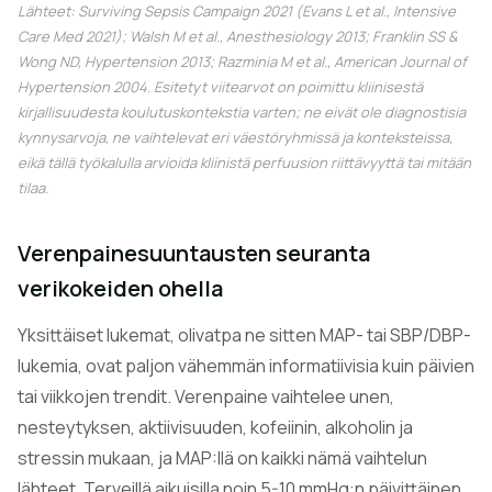
Lähteet: Surviving Sepsis Campaign 2021 (Evans L et al.,
Intensive
Care Med
2021); Walsh M et al.,
Anesthesiology
2013; Franklin SS &
Wong ND,
Hypertension
2013; Razminia M et al.,
American Journal of
Hypertension
2004. Esitetyt viitearvot on poimittu kliinisestä
kirjallisuudesta koulutuskontekstia varten; ne eivät ole diagnostisia
kynnysarvoja, ne vaihtelevat eri väestöryhmissä ja konteksteissa,
eikä tällä työkalulla arvioida kliinistä perfuusion riittävyyttä tai mitään
tilaa.
Verenpainesuuntausten seuranta
verikokeiden ohella
Yksittäiset lukemat, olivatpa ne sitten MAP- tai SBP/DBP-
lukemia, ovat paljon vähemmän informatiivisia kuin päivien
tai viikkojen trendit. Verenpaine vaihtelee unen,
nesteytyksen, aktiivisuuden, kofeiinin, alkoholin ja
stressin mukaan, ja MAP:llä on kaikki nämä vaihtelun
lähteet. Terveillä aikuisilla noin 5-10 mmHg:n päivittäinen