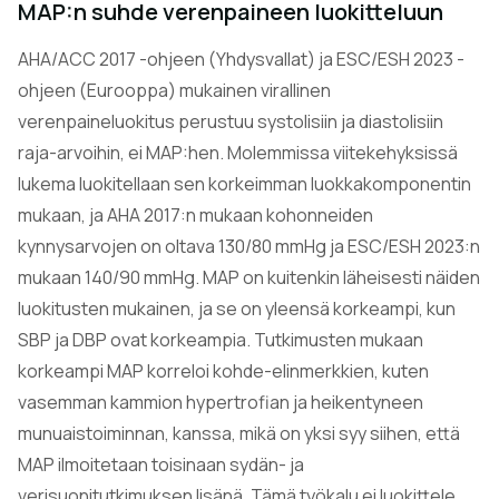
MAP:n suhde verenpaineen luokitteluun
AHA/ACC 2017 -ohjeen (Yhdysvallat) ja ESC/ESH 2023 -
ohjeen (Eurooppa) mukainen virallinen
verenpaineluokitus perustuu systolisiin ja diastolisiin
raja-arvoihin, ei MAP:hen. Molemmissa viitekehyksissä
lukema luokitellaan sen korkeimman luokkakomponentin
mukaan, ja AHA 2017:n mukaan kohonneiden
kynnysarvojen on oltava 130/80 mmHg ja ESC/ESH 2023:n
mukaan 140/90 mmHg. MAP on kuitenkin läheisesti näiden
luokitusten mukainen, ja se on yleensä korkeampi, kun
SBP ja DBP ovat korkeampia. Tutkimusten mukaan
korkeampi MAP korreloi kohde-elinmerkkien, kuten
vasemman kammion hypertrofian ja heikentyneen
munuaistoiminnan, kanssa, mikä on yksi syy siihen, että
MAP ilmoitetaan toisinaan sydän- ja
verisuonitutkimuksen lisänä. Tämä työkalu ei luokittele