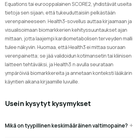
Equations tai eurooppalainen SCORE2, yhdistävät useita
tietoja sen sijaan, että tukeuduttaisiin pelkästään
verenpaineeseen. Health3-sovellus auttaa kirjaamaan ja
visualisoimaan biomarkkerien kehityssuuntaukset ajan
mittaan, jotta laajempi kardiometabolisen terveyden malli
tulee näkyviin. Huomaa, että Health3 ei mittaa suoraan
verenpainetta; se jää validoidun kotimansetin tai kliinisen
laitteen tehtäväksi, ja Health3:n avulla seurataan
ympäröiviä biomarkkereita ja annetaan konteksti lääkärin
käyntien aikana kirjaamille luvuille.
Usein kysytyt kysymykset
Mikä on tyypillinen keskimääräinen valtimopaine?