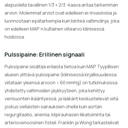
alapuolella tavallinen 1/3 + 2/3 -kaava antaa tarkemman
arvion. Molemmat arviot ovat edelleen ei-invasiivisia ja
luonnostaan epätarkempia kuin kiinteä valtimolinja, joka
on edelleen MAP:n kultainen viitearvo kliinisessä
hoidossa.
Pulssipaine: Erillinen signaali
Pulssipaine sisältää erilaista tietoa kuin MAP. Tyypillisen
alueen ylittävä pulssipaine (kliinisessä kirjallisuudessa
viitataan yleensä arvoon > 60 mmHg) on tutkimuksissa
yhdistetty valtimoiden jäykkyyteen, joka kehittyy
verisuonten ikääntyessä, ja lääkärit keskustelevat siitä
joskus sellaisten sairauksien ohella kuin aortan
regurgitaatio, anemia, kilpirauhasen liikatoiminta tai
arteriovenoosinen fisteli. Franklin ja Wong tarkastelivat