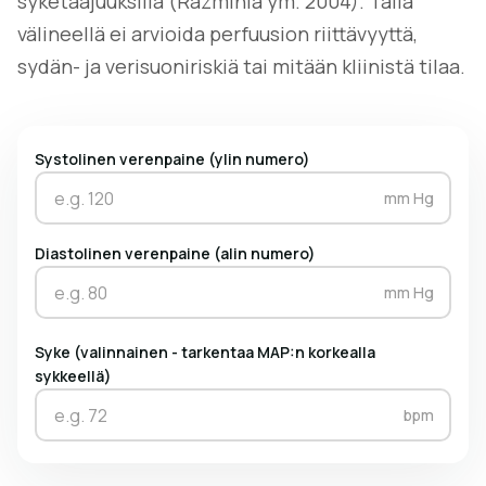
syketaajuuksilla (Razminia ym. 2004). Tällä
välineellä ei arvioida perfuusion riittävyyttä,
sydän- ja verisuoniriskiä tai mitään kliinistä tilaa.
Systolinen verenpaine (ylin numero)
mm Hg
Diastolinen verenpaine (alin numero)
mm Hg
Syke (valinnainen - tarkentaa MAP:n korkealla
sykkeellä)
bpm