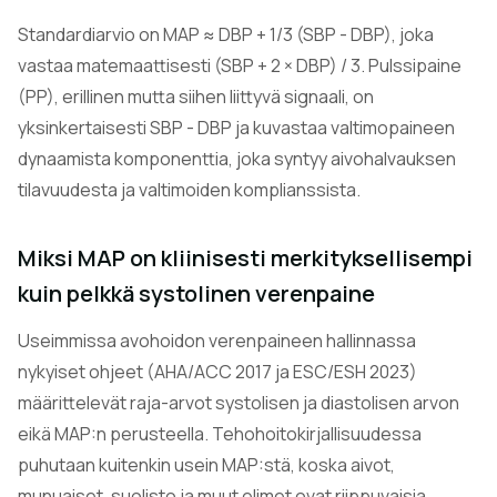
Standardiarvio on MAP ≈ DBP + 1/3 (SBP - DBP), joka
vastaa matemaattisesti (SBP + 2 × DBP) / 3. Pulssipaine
(PP), erillinen mutta siihen liittyvä signaali, on
yksinkertaisesti SBP - DBP ja kuvastaa valtimopaineen
dynaamista komponenttia, joka syntyy aivohalvauksen
tilavuudesta ja valtimoiden komplianssista.
Miksi MAP on kliinisesti merkityksellisempi
kuin pelkkä systolinen verenpaine
Useimmissa avohoidon verenpaineen hallinnassa
nykyiset ohjeet (AHA/ACC 2017 ja ESC/ESH 2023)
määrittelevät raja-arvot systolisen ja diastolisen arvon
eikä MAP:n perusteella. Tehohoitokirjallisuudessa
puhutaan kuitenkin usein MAP:stä, koska aivot,
munuaiset, suolisto ja muut elimet ovat riippuvaisia