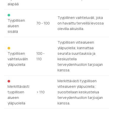
alapää
Tyypillinen vaihteluväli, joka
Tyypillisen
70 - 100
on havaittu terveillä levossa
alueen
olevilla aikuisilla.
sisällä
Tyypillisen viitealueen
yläpuolella; kannattaa
Tyypillisen
100 -
seurata suuntauksia ja
vaihteluvälin
110
keskustella
yläpuolella
terveydenhuollon tarjoajan
kanssa.
Merkittävästi tyypillisen
Merkittävästi
viitealueen yläpuolella;
tyypillisen
> 110
suositellaan keskustelua
alueen
terveydenhuollon tarjoajan
yläpuolella
kanssa.