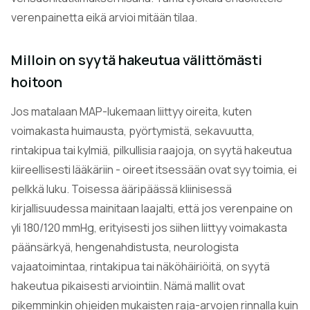
verenpainetta eikä arvioi mitään tilaa.
Milloin on syytä hakeutua välittömästi
hoitoon
Jos matalaan MAP-lukemaan liittyy oireita, kuten
voimakasta huimausta, pyörtymistä, sekavuutta,
rintakipua tai kylmiä, pilkullisia raajoja, on syytä hakeutua
kiireellisesti lääkäriin - oireet itsessään ovat syy toimia, ei
pelkkä luku. Toisessa ääripäässä kliinisessä
kirjallisuudessa mainitaan laajalti, että jos verenpaine on
yli 180/120 mmHg, erityisesti jos siihen liittyy voimakasta
päänsärkyä, hengenahdistusta, neurologista
vajaatoimintaa, rintakipua tai näköhäiriöitä, on syytä
hakeutua pikaisesti arviointiin. Nämä mallit ovat
pikemminkin ohjeiden mukaisten raja-arvojen rinnalla kuin