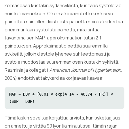
kolmasosaa kustakin sydänsyklistä, kun taas systole vie
noin kolmanneksen. Oikein aikapainotettu keskiarvo
painottaa näin ollen diastolista painetta noin kaksi kertaa
enemmän kuin systolista painetta, mikä antaa
tavanomaisen MAP-approksimaation tutun 2:1-
painotuksen. Approksimaatio pettää suuremmilla
sykkeillä, jolloin diastole lyhenee suhteettomasti ja
systole muodostaa suuremman osan kustakin syklistä.
Razminia ja kollegat (
American Journal of Hypertension
,
2004) ehdottivat takykardiaa korjaavaa kaavaa:
MAP ≈ DBP + [0,01 × exp(4,14 - 40,74 / HR)] ×
(SBP - DBP)
Tämä laskin soveltaa korjattua arviota, kun syketaajuus
on annettu ja ylittää 90 lyöntiä minuutissa; tämän rajan