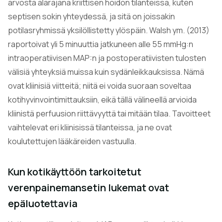
arvosta alarajana kriittisen hoidon tilanteissa, kuten
septisen sokin yhteydessä, ja sitä on joissakin
potilasryhmissä yksilöllistetty ylöspäin. Walsh ym. (2013)
raportoivat yli 5 minuuttia jatkuneen alle 55 mmHg:n
intraoperatiivisen MAP:n ja postoperatiivisten tulosten
välisiä yhteyksiä muissa kuin sydänleikkauksissa. Nämä
ovat kliinisiä viitteitä; niitä ei voida suoraan soveltaa
kotihyvinvointimittauksiin, eikä tällä välineellä arvioida
kliinistä perfuusion riittävyyttä tai mitään tilaa. Tavoitteet
vaihtelevat eri kliinisissä tilanteissa, ja ne ovat
koulutettujen lääkäreiden vastuulla.
Kun kotikäyttöön tarkoitetut
verenpainemansetin lukemat ovat
epäluotettavia