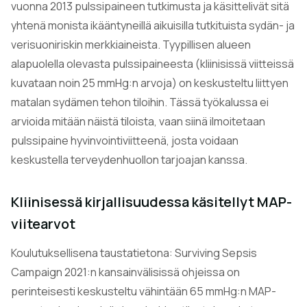
vuonna 2013 pulssipaineen tutkimusta ja käsittelivät sitä
yhtenä monista ikääntyneillä aikuisilla tutkituista sydän- ja
verisuoniriskin merkkiaineista. Tyypillisen alueen
alapuolella olevasta pulssipaineesta (kliinisissä viitteissä
kuvataan noin 25 mmHg:n arvoja) on keskusteltu liittyen
matalan sydämen tehon tiloihin. Tässä työkalussa ei
arvioida mitään näistä tiloista, vaan siinä ilmoitetaan
pulssipaine hyvinvointiviitteenä, josta voidaan
keskustella terveydenhuollon tarjoajan kanssa.
Kliinisessä kirjallisuudessa käsitellyt MAP-
viitearvot
Koulutuksellisena taustatietona: Surviving Sepsis
Campaign 2021:n kansainvälisissä ohjeissa on
perinteisesti keskusteltu vähintään 65 mmHg:n MAP-