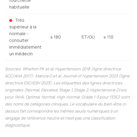
fourchette
habituelle
Très
supérieur à la
normale -
≥ 180
ET/OU
≥ 110
consulter
immédiatement
un médecin
Sources: Whelton PK et al,
Hypertension
2018 (ligne directrice
ACC/AHA 2017); Mancia G et al,
Journal of Hypertension
2023 (ligne
directrice ESC/ESH 2023). Les étiquettes des lignes directrices
originales (Normal, Elevated, Stage 1, Stage 2, Hypertensive Crisis
pour l'AHA; Optimal, Normal, High-normal, Grade 1-3 pour l'ESC) sont
des noms de catégories cliniques. Le vocabulaire du bien-être ci-
dessus fait correspondre les mêmes seuils numériques à un
langage de référence neutre et n'est pas une classification
diagnostique.