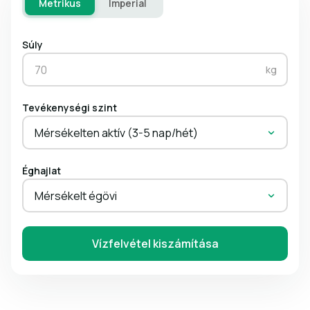
Metrikus
Imperial
Súly
kg
Tevékenységi szint
Mérsékelten aktív (3-5 nap/hét)
Éghajlat
Mérsékelt égövi
Vízfelvétel kiszámítása