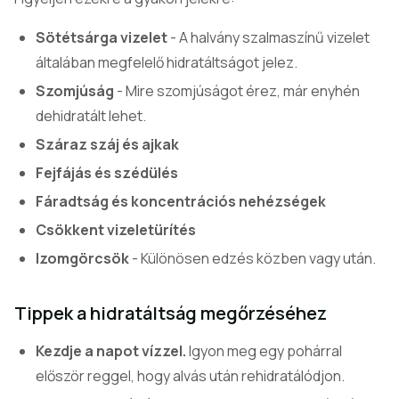
Sötétsárga vizelet
- A halvány szalmaszínű vizelet
általában megfelelő hidratáltságot jelez.
Szomjúság
- Mire szomjúságot érez, már enyhén
dehidratált lehet.
Száraz száj és ajkak
Fejfájás és szédülés
Fáradtság és koncentrációs nehézségek
Csökkent vizeletürítés
Izomgörcsök
- Különösen edzés közben vagy után.
Tippek a hidratáltság megőrzéséhez
Kezdje a napot vízzel.
Igyon meg egy pohárral
először reggel, hogy alvás után rehidratálódjon.