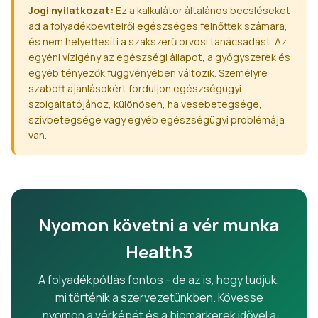
Jogi nyilatkozat:
Ez a kalkulátor általános becsléseket
ad a folyadékbevitelről egészséges felnőttek számára,
és nem helyettesíti a szakszerű orvosi tanácsadást. Az
egyéni vízigény az egészségi állapot, a gyógyszerek és
egyéb tényezők függvényében változik. Személyre
szabott ajánlásokért forduljon egészségügyi
szolgáltatójához, különösen, ha vesebetegsége,
szívbetegsége vagy egyéb egészségügyi problémája
van.
Nyomon követni a vér munka
Health3
A folyadékpótlás fontos - de az is, hogy tudjuk,
mi történik a szervezetünkben. Kövesse
nyomon a vérképét és a biomarkerek idővel a