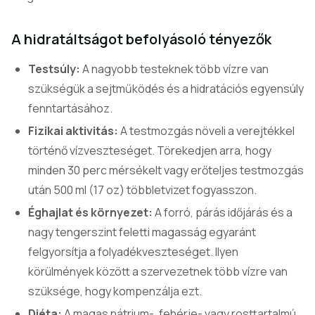
A hidratáltságot befolyásoló tényezők
Testsúly:
A nagyobb testeknek több vízre van
szükségük a sejtműködés és a hidratációs egyensúly
fenntartásához.
Fizikai aktivitás:
A testmozgás növeli a verejtékkel
történő vízveszteséget. Törekedjen arra, hogy
minden 30 perc mérsékelt vagy erőteljes testmozgás
után 500 ml (17 oz) többletvizet fogyasszon.
Éghajlat és környezet:
A forró, párás időjárás és a
nagy tengerszint feletti magasság egyaránt
felgyorsítja a folyadékveszteséget. Ilyen
körülmények között a szervezetnek több vízre van
szüksége, hogy kompenzálja ezt.
Diéta:
A magas nátrium-, fehérje- vagy rosttartalmú