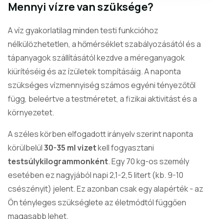
Mennyi vízre van szüksége?
A víz gyakorlatilag minden testi funkcióhoz
nélkülözhetetlen, a hőmérséklet szabályozásától és a
tápanyagok szállításától kezdve a méreganyagok
kiürítéséig és az ízületek tompításáig. A naponta
szükséges vízmennyiség számos egyéni tényezőtől
függ, beleértve a testméretet, a fizikai aktivitást és a
környezetet.
A széles körben elfogadott irányelv szerint naponta
körülbelül
30-35 ml vizet
kell fogyasztani
testsúlykilogrammonként
. Egy 70 kg-os személy
esetében ez nagyjából napi 2,1-2,5 litert (kb. 9-10
csészényit) jelent. Ez azonban csak egy alapérték - az
Ön tényleges szükséglete az életmódtól függően
magasabb lehet.