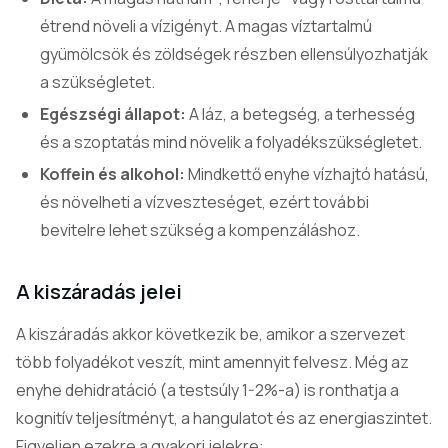
étrend növeli a vízigényt. A magas víztartalmú
gyümölcsök és zöldségek részben ellensúlyozhatják
a szükségletet.
Egészségi állapot:
A láz, a betegség, a terhesség
és a szoptatás mind növelik a folyadékszükségletet.
Koffein és alkohol:
Mindkettő enyhe vízhajtó hatású,
és növelheti a vízveszteséget, ezért további
bevitelre lehet szükség a kompenzáláshoz.
A kiszáradás jelei
A kiszáradás akkor következik be, amikor a szervezet
több folyadékot veszít, mint amennyit felvesz. Még az
enyhe dehidratáció (a testsúly 1-2%-a) is ronthatja a
kognitív teljesítményt, a hangulatot és az energiaszintet.
Figyeljen ezekre a gyakori jelekre: