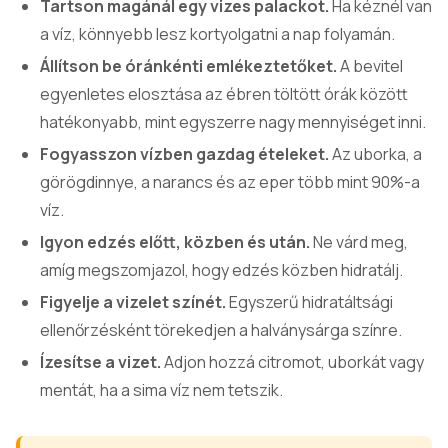
Tartson magánál egy vizes palackot.
Ha kéznél van
a víz, könnyebb lesz kortyolgatni a nap folyamán.
Állítson be óránkénti emlékeztetőket.
A bevitel
egyenletes elosztása az ébren töltött órák között
hatékonyabb, mint egyszerre nagy mennyiséget inni.
Fogyasszon vízben gazdag ételeket.
Az uborka, a
görögdinnye, a narancs és az eper több mint 90%-a
víz.
Igyon edzés előtt, közben és után.
Ne várd meg,
amíg megszomjazol, hogy edzés közben hidratálj.
Figyelje a vizelet színét.
Egyszerű hidratáltsági
ellenőrzésként törekedjen a halványsárga színre.
Ízesítse a vizet.
Adjon hozzá citromot, uborkát vagy
mentát, ha a sima víz nem tetszik.