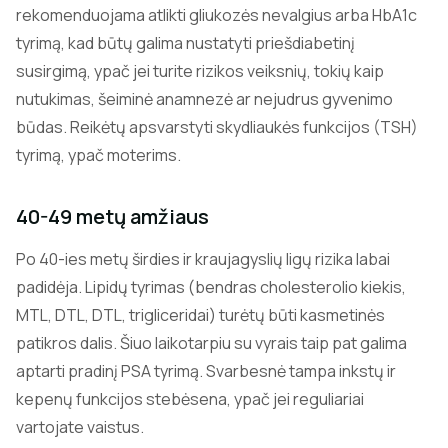
rekomenduojama atlikti gliukozės nevalgius arba HbA1c
tyrimą, kad būtų galima nustatyti priešdiabetinį
susirgimą, ypač jei turite rizikos veiksnių, tokių kaip
nutukimas, šeiminė anamnezė ar nejudrus gyvenimo
būdas. Reikėtų apsvarstyti skydliaukės funkcijos (TSH)
tyrimą, ypač moterims.
40-49 metų amžiaus
Po 40-ies metų širdies ir kraujagyslių ligų rizika labai
padidėja. Lipidų tyrimas (bendras cholesterolio kiekis,
MTL, DTL, DTL, trigliceridai) turėtų būti kasmetinės
patikros dalis. Šiuo laikotarpiu su vyrais taip pat galima
aptarti pradinį PSA tyrimą. Svarbesnė tampa inkstų ir
kepenų funkcijos stebėsena, ypač jei reguliariai
vartojate vaistus.