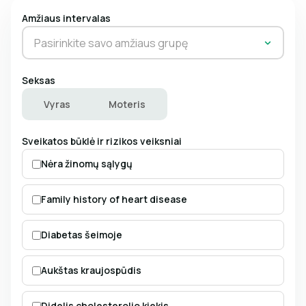
Amžiaus intervalas
Pasirinkite savo amžiaus grupę
Seksas
Vyras
Moteris
Sveikatos būklė ir rizikos veiksniai
Nėra žinomų sąlygų
Family history of heart disease
Diabetas šeimoje
Aukštas kraujospūdis
Didelis cholesterolio kiekis