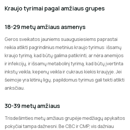
Kraujo tyrimai pagal amžiaus grupes
18-29 metų amžiaus asmenys
Geros sveikatos jauniems suaugusiesiems paprastai
reikia atlikti pagrindinius metinius kraujo tyrimus: išsamų
kraujo tyrimą, kad būtų galima patikrinti, ar nėra anemijos
ir infekcijų, ir išsamų metabolinį tyrimą, kad būtų įvertinta
inkstų veikla, kepenų veikla ir cukraus kiekis kraujyje. Jei
šeimoje yra lėtinių ligų, papildomus tyrimus gali tekti atlikti
anksčiau.
30-39 metų amžiaus
Trisdešimties metų amžiaus grupėje medžiagų apykaitos
pokyčiai tampa dažnesni. Be CBC ir CMP, vis dažniau