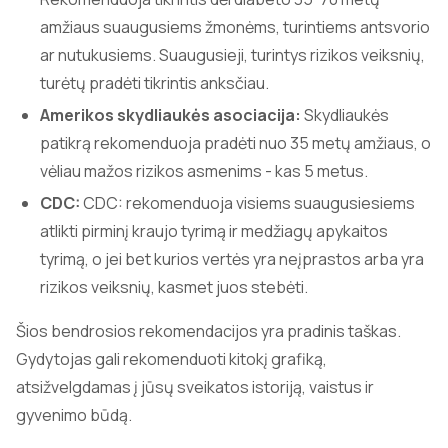
amžiaus suaugusiems žmonėms, turintiems antsvorio
ar nutukusiems. Suaugusieji, turintys rizikos veiksnių,
turėtų pradėti tikrintis anksčiau.
Amerikos skydliaukės asociacija:
Skydliaukės
patikrą rekomenduoja pradėti nuo 35 metų amžiaus, o
vėliau mažos rizikos asmenims - kas 5 metus.
CDC:
CDC: rekomenduoja visiems suaugusiesiems
atlikti pirminį kraujo tyrimą ir medžiagų apykaitos
tyrimą, o jei bet kurios vertės yra neįprastos arba yra
rizikos veiksnių, kasmet juos stebėti.
Šios bendrosios rekomendacijos yra pradinis taškas.
Gydytojas gali rekomenduoti kitokį grafiką,
atsižvelgdamas į jūsų sveikatos istoriją, vaistus ir
gyvenimo būdą.