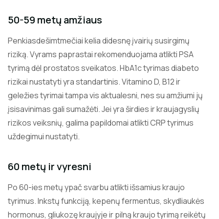
50-59 metų amžiaus
Penkiasdešimtmečiai kelia didesnę įvairių susirgimų
riziką. Vyrams paprastai rekomenduojama atlikti PSA
tyrimą dėl prostatos sveikatos. HbA1c tyrimas diabeto
rizikai nustatyti yra standartinis. Vitamino D, B12 ir
geležies tyrimai tampa vis aktualesni, nes su amžiumi jų
įsisavinimas gali sumažėti. Jei yra širdies ir kraujagyslių
rizikos veiksnių, galima papildomai atlikti CRP tyrimus
uždegimui nustatyti.
60 metų ir vyresni
Po 60-ies metų ypač svarbu atlikti išsamius kraujo
tyrimus. Inkstų funkciją, kepenų fermentus, skydliaukės
hormonus, gliukozę kraujyje ir pilną kraujo tyrimą reikėtų