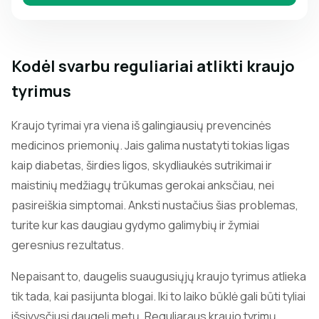
Kodėl svarbu reguliariai atlikti kraujo
tyrimus
Kraujo tyrimai yra viena iš galingiausių prevencinės
medicinos priemonių. Jais galima nustatyti tokias ligas
kaip diabetas, širdies ligos, skydliaukės sutrikimai ir
maistinių medžiagų trūkumas gerokai anksčiau, nei
pasireiškia simptomai. Anksti nustačius šias problemas,
turite kur kas daugiau gydymo galimybių ir žymiai
geresnius rezultatus.
Nepaisant to, daugelis suaugusiųjų kraujo tyrimus atlieka
tik tada, kai pasijunta blogai. Iki to laiko būklė gali būti tyliai
išsivysčiusi daugelį metų. Reguliaraus kraujo tyrimų