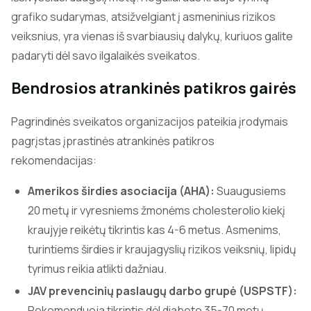
grafiko sudarymas, atsižvelgiant į asmeninius rizikos
veiksnius, yra vienas iš svarbiausių dalykų, kuriuos galite
padaryti dėl savo ilgalaikės sveikatos.
Bendrosios atrankinės patikros gairės
Pagrindinės sveikatos organizacijos pateikia įrodymais
pagrįstas įprastinės atrankinės patikros
rekomendacijas:
Amerikos širdies asociacija (AHA):
Suaugusiems
20 metų ir vyresniems žmonėms cholesterolio kiekį
kraujyje reikėtų tikrintis kas 4-6 metus. Asmenims,
turintiems širdies ir kraujagyslių rizikos veiksnių, lipidų
tyrimus reikia atlikti dažniau.
JAV prevencinių paslaugų darbo grupė (USPSTF):
Rekomenduoja tikrintis dėl diabeto 35-70 metų