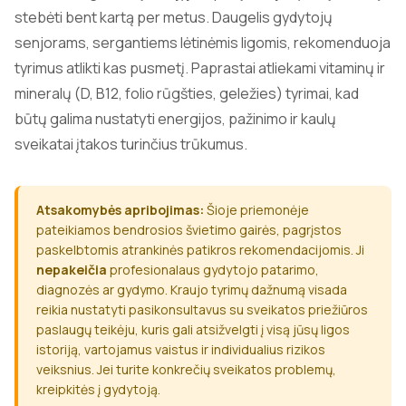
stebėti bent kartą per metus. Daugelis gydytojų
senjorams, sergantiems lėtinėmis ligomis, rekomenduoja
tyrimus atlikti kas pusmetį. Paprastai atliekami vitaminų ir
mineralų (D, B12, folio rūgšties, geležies) tyrimai, kad
būtų galima nustatyti energijos, pažinimo ir kaulų
sveikatai įtakos turinčius trūkumus.
Atsakomybės apribojimas:
Šioje priemonėje
pateikiamos bendrosios švietimo gairės, pagrįstos
paskelbtomis atrankinės patikros rekomendacijomis. Ji
nepakeičia
profesionalaus gydytojo patarimo,
diagnozės ar gydymo. Kraujo tyrimų dažnumą visada
reikia nustatyti pasikonsultavus su sveikatos priežiūros
paslaugų teikėju, kuris gali atsižvelgti į visą jūsų ligos
istoriją, vartojamus vaistus ir individualius rizikos
veiksnius. Jei turite konkrečių sveikatos problemų,
kreipkitės į gydytoją.