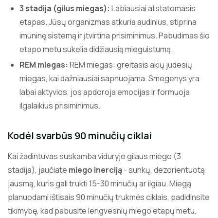
3 stadija (gilus miegas):
Labiausiai atstatomasis
etapas. Jūsų organizmas atkuria audinius, stiprina
imuninę sistemą ir įtvirtina prisiminimus. Pabudimas šio
etapo metu sukelia didžiausią mieguistumą.
REM miegas:
REM miegas: greitasis akių judesių
miegas, kai dažniausiai sapnuojama. Smegenys yra
labai aktyvios, jos apdoroja emocijas ir formuoja
ilgalaikius prisiminimus.
Kodėl svarbūs 90 minučių ciklai
Kai žadintuvas suskamba viduryje gilaus miego (3
stadija), jaučiate
miego inerciją
- sunkų, dezorientuotą
jausmą, kuris gali trukti 15-30 minučių ar ilgiau. Miegą
planuodami ištisais 90 minučių trukmės ciklais, padidinsite
tikimybę, kad pabusite lengvesnių miego etapų metu,