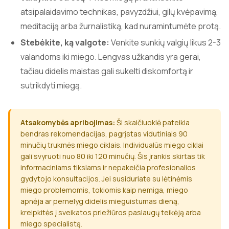
atsipalaidavimo technikas, pavyzdžiui, gilų kvėpavimą,
meditaciją arba žurnalistiką, kad nuramintumėte protą.
Stebėkite, ką valgote:
Venkite sunkių valgių likus 2-3
valandoms iki miego. Lengvas užkandis yra gerai,
tačiau didelis maistas gali sukelti diskomfortą ir
sutrikdyti miegą.
Atsakomybės apribojimas:
Ši skaičiuoklė pateikia
bendras rekomendacijas, pagrįstas vidutiniais 90
minučių trukmės miego ciklais. Individualūs miego ciklai
gali svyruoti nuo 80 iki 120 minučių. Šis įrankis skirtas tik
informaciniams tikslams ir nepakeičia profesionalios
gydytojo konsultacijos. Jei susiduriate su lėtinėmis
miego problemomis, tokiomis kaip nemiga, miego
apnėja ar pernelyg didelis mieguistumas dieną,
kreipkitės į sveikatos priežiūros paslaugų teikėją arba
miego specialistą.