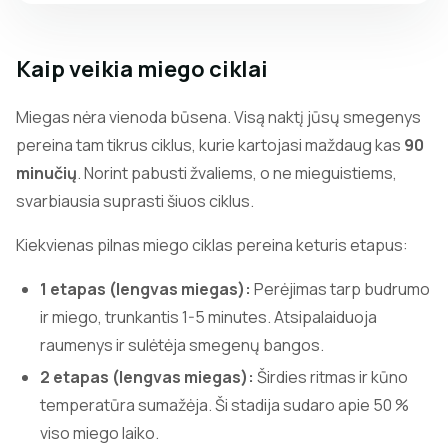
Kaip veikia miego ciklai
Miegas nėra vienoda būsena. Visą naktį jūsų smegenys
pereina tam tikrus ciklus, kurie kartojasi maždaug kas
90
minučių
. Norint pabusti žvaliems, o ne mieguistiems,
svarbiausia suprasti šiuos ciklus.
Kiekvienas pilnas miego ciklas pereina keturis etapus:
1 etapas (lengvas miegas):
Perėjimas tarp budrumo
ir miego, trunkantis 1-5 minutes. Atsipalaiduoja
raumenys ir sulėtėja smegenų bangos.
2 etapas (lengvas miegas):
Širdies ritmas ir kūno
temperatūra sumažėja. Ši stadija sudaro apie 50 %
viso miego laiko.