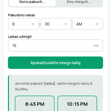
Noriu pabusti...
Einu miegoti...
Pabudimo laikas
:
6
00
AM
Laikas užmigti
min
Apskaičiuokite miego laiką
Jei norite pabusti
{laiku}
, eikite miegoti vienu iš
šių laikų:
8:45 PM
10:15 PM