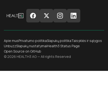
Apie mus
Privatumo politika
Slapukų politika
Taisyklės ir sąlygos
Unbuzz
Slapukų nustatymai
Health3 Status Page
Open Source on GitHub
© 2026 HEALTH3 AG — All rights Reserved