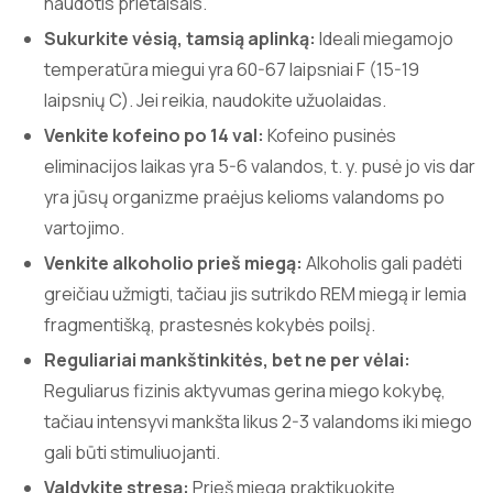
naudotis prietaisais.
Sukurkite vėsią, tamsią aplinką:
Ideali miegamojo
temperatūra miegui yra 60-67 laipsniai F (15-19
laipsnių C). Jei reikia, naudokite užuolaidas.
Venkite kofeino po 14 val:
Kofeino pusinės
eliminacijos laikas yra 5-6 valandos, t. y. pusė jo vis dar
yra jūsų organizme praėjus kelioms valandoms po
vartojimo.
Venkite alkoholio prieš miegą:
Alkoholis gali padėti
greičiau užmigti, tačiau jis sutrikdo REM miegą ir lemia
fragmentišką, prastesnės kokybės poilsį.
Reguliariai mankštinkitės, bet ne per vėlai:
Reguliarus fizinis aktyvumas gerina miego kokybę,
tačiau intensyvi mankšta likus 2-3 valandoms iki miego
gali būti stimuliuojanti.
Valdykite stresą:
Prieš miegą praktikuokite