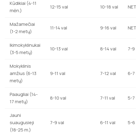
Kūdikiai (4-11
12-15 val
10-18 val
NE
mėn.)
Mažamečiai
11-14 val
9-16 val
NE
(1-2 metų)
Ikimokyklinukai
10-13 val
8-14 val
7-9 
(3-5 metų)
Mokyklinis
amžius (6-13
9-11 val
7-12 val
6-7 
metų)
Paaugliai (14-
8-10 val
7-11 val
5-7 
17 metų)
Jauni
suaugusieji
7-9 val
6-11 val
5-6 
(18-25 m.)