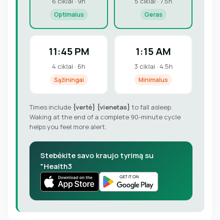
6 ciklai · 9h
5 ciklai · 7.5h
Optimalus
Geras
11:45 PM
1:15 AM
4 ciklai · 6h
3 ciklai · 4.5h
Sąžiningai
Minimalus
Times include
{vertė} {vienetas}
to fall asleep.
Waking at the end of a complete 90-minute cycle
helps you feel more alert.
Stebėkite savo kraujo tyrimą su
"Health3