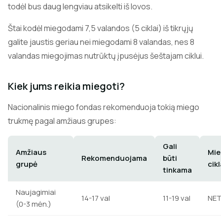
todėl bus daug lengviau atsikelti iš lovos.
Štai kodėl miegodami 7,5 valandos (5 ciklai) iš tikrųjų
galite jaustis geriau nei miegodami 8 valandas, nes 8
valandas miegojimas nutrūktų įpusėjus šeštajam ciklui.
Kiek jums reikia miegoti?
Nacionalinis miego fondas rekomenduoja tokią miego
trukmę pagal amžiaus grupes:
Gali
Amžiaus
Mi
Rekomenduojama
būti
grupė
cikl
tinkama
Naujagimiai
14-17 val
11-19 val
NE
(0-3 mėn.)