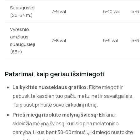
Suaugusieji
7-9 val
6-10 val
5-6 
(26-64 m.)
Vyresnio
amžiaus
7-8 val
5-9 val
5-6 
suaugusieji
(65+)
Patarimai, kaip geriau išsimiegoti
Laikykitės nuoseklaus grafiko:
Eikite miegoti ir
pabuskite kasdien tuo pačiu metu, net ir savaitgaliais.
Taip sustiprinsite savo cirkadinį ritmą.
Prieš miegą ribokite mėlyną šviesą:
Ekranai
skleidžia mėlyną šviesą, kuri slopina melatonino
gamybą. Likus bent 30-60 minučių iki miego nustokite