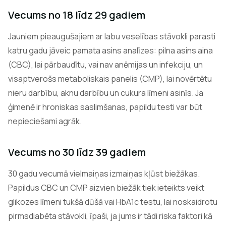
Vecums no 18 līdz 29 gadiem
Jauniem pieaugušajiem ar labu veselības stāvokli parasti
katru gadu jāveic pamata asins analīzes: pilna asins aina
(CBC), lai pārbaudītu, vai nav anēmijas un infekciju, un
visaptverošs metaboliskais panelis (CMP), lai novērtētu
nieru darbību, aknu darbību un cukura līmeni asinīs. Ja
ģimenē ir hroniskas saslimšanas, papildu testi var būt
nepieciešami agrāk.
Vecums no 30 līdz 39 gadiem
30 gadu vecumā vielmaiņas izmaiņas kļūst biežākas.
Papildus CBC un CMP aizvien biežāk tiek ieteikts veikt
glikozes līmeni tukšā dūšā vai HbA1c testu, lai noskaidrotu
pirmsdiabēta stāvokli, īpaši, ja jums ir tādi riska faktori kā