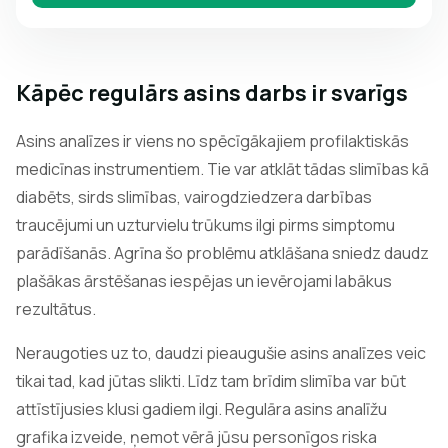
Kāpēc regulārs asins darbs ir svarīgs
Asins analīzes ir viens no spēcīgākajiem profilaktiskās
medicīnas instrumentiem. Tie var atklāt tādas slimības kā
diabēts, sirds slimības, vairogdziedzera darbības
traucējumi un uzturvielu trūkums ilgi pirms simptomu
parādīšanās. Agrīna šo problēmu atklāšana sniedz daudz
plašākas ārstēšanas iespējas un ievērojami labākus
rezultātus.
Neraugoties uz to, daudzi pieaugušie asins analīzes veic
tikai tad, kad jūtas slikti. Līdz tam brīdim slimība var būt
attīstījusies klusi gadiem ilgi. Regulāra asins analīžu
grafika izveide, ņemot vērā jūsu personīgos riska