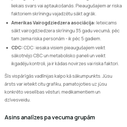
liekais svars vai aptaukošanās. Pieaugušajiem ar riska
faktoriem skrīningu vajadzētu sākt agrāk.
Amerikas Vairogdziedzera asociācija:
Ieteicams
sākt vairogdziedzera skrīningu 35 gadu vecumā, pēc
tam zema riska personām - ik pēc 5 gadiem.
CDC:
CDC: iesaka visiem pieaugušajiem veikt
sākotnējo CBC un metabolisko paneli un veikt
ikgadēju kontroli, ja ir kādas novirzes vai riska faktori.
Šīs vispārīgās vadlīnijas kalpo kā sākumpunkts. Jūsu
ārsts var ieteikt citu grafiku, pamatojoties uz jūsu
konkrēto veselības vēsturi, medikamentiem un
dzīvesveidu.
Asins analīzes pa vecuma grupām