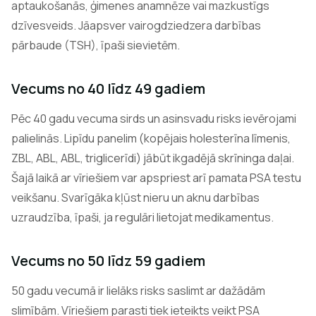
aptaukošanās, ģimenes anamnēze vai mazkustīgs
dzīvesveids. Jāapsver vairogdziedzera darbības
pārbaude (TSH), īpaši sievietēm.
Vecums no 40 līdz 49 gadiem
Pēc 40 gadu vecuma sirds un asinsvadu risks ievērojami
palielinās. Lipīdu panelim (kopējais holesterīna līmenis,
ZBL, ABL, ABL, triglicerīdi) jābūt ikgadējā skrīninga daļai.
Šajā laikā ar vīriešiem var apspriest arī pamata PSA testu
veikšanu. Svarīgāka kļūst nieru un aknu darbības
uzraudzība, īpaši, ja regulāri lietojat medikamentus.
Vecums no 50 līdz 59 gadiem
50 gadu vecumā ir lielāks risks saslimt ar dažādām
slimībām. Vīriešiem parasti tiek ieteikts veikt PSA