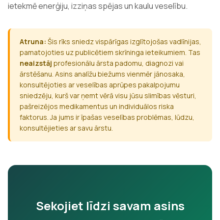
ietekmē enerģiju, izziņas spējas un kaulu veselību.
Atruna:
Šis rīks sniedz vispārīgas izglītojošas vadlīnijas,
pamatojoties uz publicētiem skrīninga ieteikumiem. Tas
neaizstāj
profesionālu ārsta padomu, diagnozi vai
ārstēšanu. Asins analīžu biežums vienmēr jānosaka,
konsultējoties ar veselības aprūpes pakalpojumu
sniedzēju, kurš var ņemt vērā visu jūsu slimības vēsturi,
pašreizējos medikamentus un individuālos riska
faktorus. Ja jums ir īpašas veselības problēmas, lūdzu,
konsultējieties ar savu ārstu.
Sekojiet līdzi savam asins