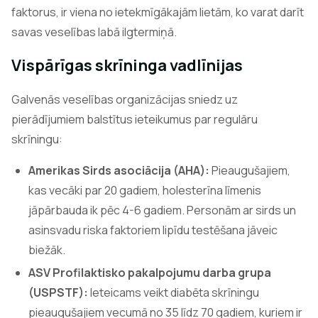
faktorus, ir viena no ietekmīgākajām lietām, ko varat darīt
savas veselības labā ilgtermiņā.
Vispārīgas skrīninga vadlīnijas
Galvenās veselības organizācijas sniedz uz
pierādījumiem balstītus ieteikumus par regulāru
skrīningu:
Amerikas Sirds asociācija (AHA):
Pieaugušajiem,
kas vecāki par 20 gadiem, holesterīna līmenis
jāpārbauda ik pēc 4-6 gadiem. Personām ar sirds un
asinsvadu riska faktoriem lipīdu testēšana jāveic
biežāk.
ASV Profilaktisko pakalpojumu darba grupa
(USPSTF):
Ieteicams veikt diabēta skrīningu
pieaugušajiem vecumā no 35 līdz 70 gadiem, kuriem ir