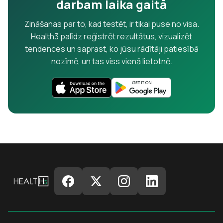
darbam laika gaitā
Zināšanas par to, kad testēt, ir tikai puse no visa.
Health3 palīdz reģistrēt rezultātus, vizualizēt
tendences un saprast, ko jūsu rādītāji patiesībā
nozīmē, un tas viss vienā lietotnē.