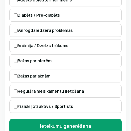
Diabēts / Pre-diabēts
Vairogdziedzera problēmas
Anēmija / Dzelzs trūkums
Bažas par nierēm
Bažas par aknām
Regulāra medikamentu lietošana
Fiziski ļoti aktīvs / Sportists
Ieteikumu ģenerēšana