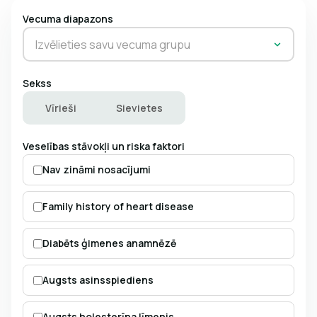
Vecuma diapazons
Izvēlieties savu vecuma grupu
Sekss
Vīrieši
Sievietes
Veselības stāvokļi un riska faktori
Nav zināmi nosacījumi
Family history of heart disease
Diabēts ģimenes anamnēzē
Augsts asinsspiediens
Augsts holesterīna līmenis