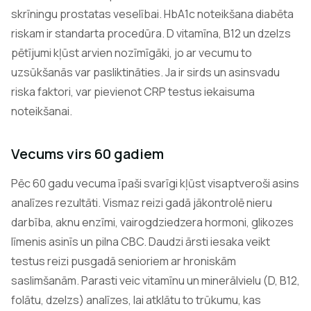
skrīningu prostatas veselībai. HbA1c noteikšana diabēta
riskam ir standarta procedūra. D vitamīna, B12 un dzelzs
pētījumi kļūst arvien nozīmīgāki, jo ar vecumu to
uzsūkšanās var pasliktināties. Ja ir sirds un asinsvadu
riska faktori, var pievienot CRP testus iekaisuma
noteikšanai.
Vecums virs 60 gadiem
Pēc 60 gadu vecuma īpaši svarīgi kļūst visaptveroši asins
analīzes rezultāti. Vismaz reizi gadā jākontrolē nieru
darbība, aknu enzīmi, vairogdziedzera hormoni, glikozes
līmenis asinīs un pilna CBC. Daudzi ārsti iesaka veikt
testus reizi pusgadā senioriem ar hroniskām
saslimšanām. Parasti veic vitamīnu un minerālvielu (D, B12,
folātu, dzelzs) analīzes, lai atklātu to trūkumu, kas