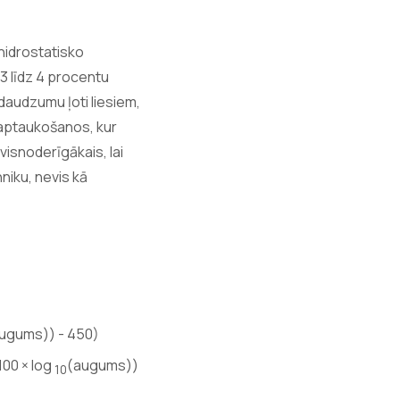
 hidrostatisko
3 līdz 4 procentu
daudzumu ļoti liesiem,
 aptaukošanos, kur
visnoderīgākais, lai
niku, nevis kā
ugums)) - 450)
2100 × log
(augums))
10