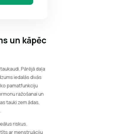
ms un kāpēc
aukaudi. Pārējā daļa
udzums iedalās divās
sko pamatfunkciju
hormonu ražošanai un
as tauki zem ādas,
.
eālus riskus.
tīts ar menstruāciju