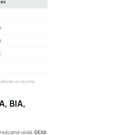
tes
%
%
%
%
truktūras un vecuma
A, BIA,
aredzamā veidā.
DEXA