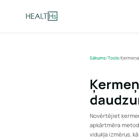
Sākums
/
Tools
/
Ķermeņa 
Ķermeņ
daudzu
Novērtējiet ķerme
apkārtmēra metodi
vidukļa izmērus, kā