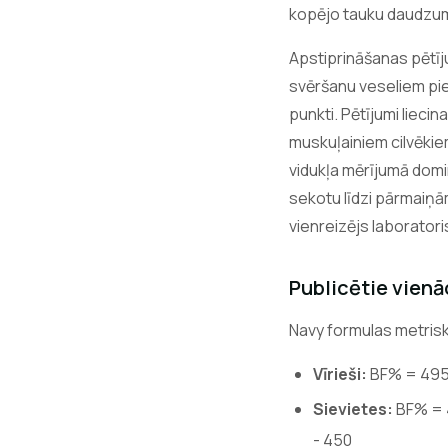
kopējo tauku daudzumu
Apstiprināšanas pētīju
svēršanu veseliem pie
punkti. Pētījumi liec
muskuļainiem cilvēkie
vidukļa mērījumā domin
sekotu līdzi pārmaiņā
vienreizējs laborator
Publicētie vien
Navy formulas metrisk
Vīrieši:
BF% = 495 /
Sievietes:
BF% = 4
- 450