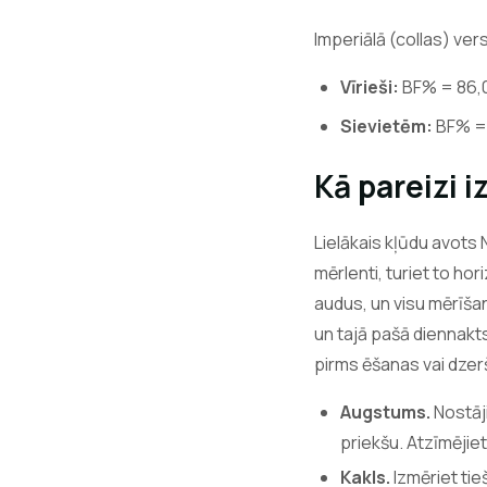
Imperiālā (collas) vers
Vīrieši:
BF% = 86,0
Sievietēm:
BF% = 
Kā pareizi i
Lielākais kļūdu avots
mērlenti, turiet to hor
audus, un visu mērīšan
un tajā pašā diennakts
pirms ēšanas vai dzer
Augstums.
Nostāji
priekšu. Atzīmējiet
Kakls.
Izmēriet tie