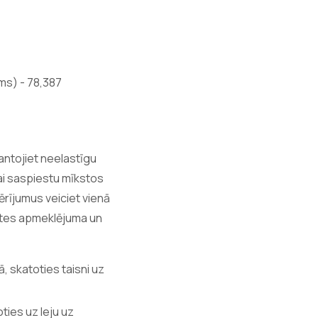
s) - 78,387
antojiet neelastīgu
 lai saspiestu mīkstos
ērījumus veiciet vienā
aletes apmeklējuma un
, skatoties taisni uz
ties uz leju uz