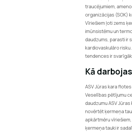
traucējumiem, amenore
organizācijas (SOK) k
Vīriešiem ļoti zems ķe
imūnsistēmu un termor
daudzums, parasti ir sa
kardiovaskulāro risku. 
tendences ir svarīgāk 
Kā darboja
ASV Jūras kara flotes
Veselības pētījumu c
daudzumu ASV Jūras k
novērtēt ķermeņa tauk
apkārtmēru vīriešiem,
ķermeņa tauki ir sadal