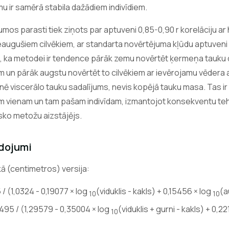
 ir samērā stabila dažādiem indivīdiem.
mos parasti tiek ziņots par aptuveni 0,85-0,90 r korelāciju ar
augušiem cilvēkiem, ar standarta novērtējuma kļūdu aptuveni 
ina, ka metodei ir tendence pārāk zemu novērtēt ķermeņa tauku 
m un pārāk augstu novērtēt to cilvēkiem ar ievērojamu vēdera
ē viscerālo tauku sadalījums, nevis kopējā tauku masa. Tas ir 
m vienam un tam pašam indivīdam, izmantojot konsekventu teh
isko metožu aizstājējs.
ādojumi
ā (centimetros) versija:
 (1,0324 - 0,19077 × log
(viduklis - kakls) + 0,15456 × log
(a
10
10
95 / (1,29579 - 0,35004 × log
(viduklis + gurni - kakls) + 0,2
10