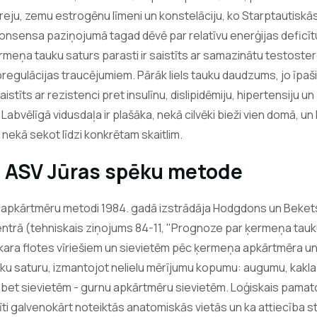
ju, zemu estrogēnu līmeni un konstelāciju, ko Starptautiskā
onsensa paziņojumā tagad dēvē par relatīvu enerģijas deficīt
rmeņa tauku saturs parasti ir saistīts ar samazinātu testoster
egulācijas traucējumiem. Pārāk liels tauku daudzums, jo īpaši
istīts ar rezistenci pret insulīnu, dislipidēmiju, hipertensiju 
Labvēlīgā vidusdaļa ir plašāka, nekā cilvēki bieži vien domā, un 
nekā sekot līdzi konkrētam skaitlim.
s ASV Jūras spēku metode
 apkārtmēru metodi 1984. gadā izstrādāja Hodgdons un Bekets
entrā (tehniskais ziņojums 84-11, "Prognoze par ķermeņa tau
ara flotes vīriešiem un sievietēm pēc ķermeņa apkārtmēra un
u saturu, izmantojot nelielu mērījumu kopumu: augumu, kakla 
 bet sievietēm - gurnu apkārtmēru sievietēm. Loģiskais pamato
īti galvenokārt noteiktās anatomiskās vietās un ka attiecība s