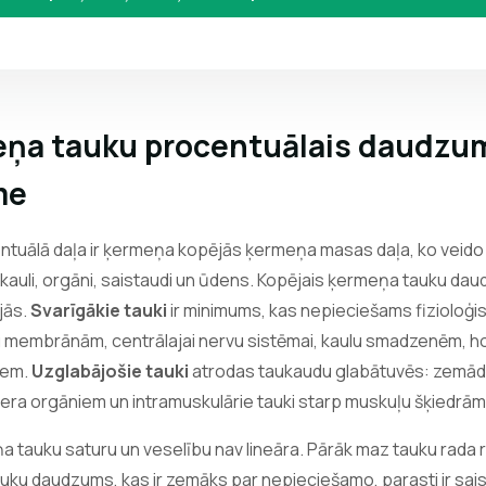
meņa tauku procentuālais daudzu
me
tuālā daļa ir ķermeņa kopējās ķermeņa masas daļa, ko veido t
, kauli, orgāni, saistaudi un ūdens. Kopējais ķermeņa tauku da
jās.
Svarīgākie tauki
ir minimums, kas nepieciešams fizioloģi
u membrānām, centrālajai nervu sistēmai, kaulu smadzenēm, 
iem.
Uzglabājošie tauki
atrodas taukaudu glabātuvēs: zemād
ēdera orgāniem un intramuskulārie tauki starp muskuļu šķiedrām
a tauku saturu un veselību nav lineāra. Pārāk maz tauku rada r
ku daudzums, kas ir zemāks par nepieciešamo, parasti ir sais