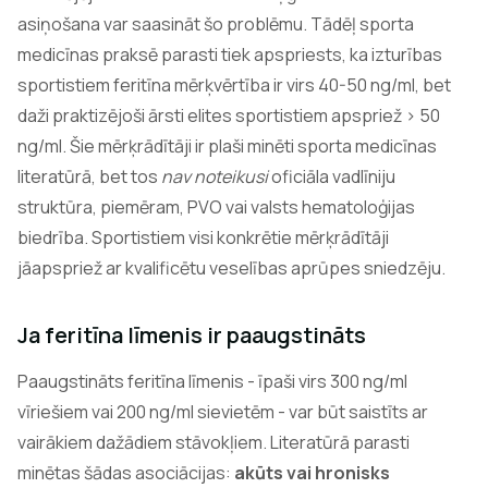
asiņošana var saasināt šo problēmu. Tādēļ sporta
medicīnas praksē parasti tiek apspriests, ka izturības
sportistiem feritīna mērķvērtība ir virs 40-50 ng/ml, bet
daži praktizējoši ārsti elites sportistiem apspriež > 50
ng/ml. Šie mērķrādītāji ir plaši minēti sporta medicīnas
literatūrā, bet tos
nav noteikusi
oficiāla vadlīniju
struktūra, piemēram, PVO vai valsts hematoloģijas
biedrība. Sportistiem visi konkrētie mērķrādītāji
jāapspriež ar kvalificētu veselības aprūpes sniedzēju.
Ja feritīna līmenis ir paaugstināts
Paaugstināts feritīna līmenis - īpaši virs 300 ng/ml
vīriešiem vai 200 ng/ml sievietēm - var būt saistīts ar
vairākiem dažādiem stāvokļiem. Literatūrā parasti
minētas šādas asociācijas:
akūts vai hronisks