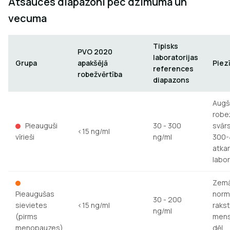
Atsauces diapazoni pēc dzimuma un
vecuma
Tipisks
PVO 2020
laboratorijas
Grupa
apakšējā
Piez
references
robežvērtība
diapazons
Augš
robe
Pieauguši
30 - 300
svār
<15 ng/ml
vīrieši
ng/ml
300-
atkar
labor
Zem
Pieaugušas
norm
30 - 200
sievietes
<15 ng/ml
raks
ng/ml
(pirms
mens
menopauzes)
dēļ