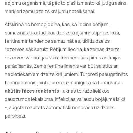
apjomu organismā, tāpēc to plaši izmanto kā jutīgu asins
marķieri zemu dzelzs krājumu noteikšanai.
Atšķirībā no hemoglobīna, kas, kā liecina pētījumi,
samazinās tikai tad, kad dzelzs krājumi ir stipri izsīkuši,
feritīnam ir tendence samazināties, tiklīdz dzelzs
rezerves sāk sarukt. Pētījumi liecina, ka zemas dzelzs
rezerves var būt jau vairākus mēnešus pirms anēmijas
parādīšanās. Zems feritīna līmenis var būt saistīts ar
nepietiekamiem dzelzs krājumiem. Turpretī paaugstināts
feritīna līmenis jāinterpretē uzmanīgi: tā kā feritīns ir arī
akūtās fāzes reaktants
- aknas to ražo lielākos
daudzumos iekaisuma, infekcijas vai audu bojājuma laikā
-, augsts rezultāts automātiski nenorāda uz dzelzs
pārslodzi.