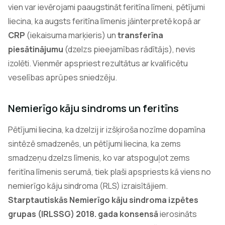
vien var ievērojami paaugstināt feritīna līmeni, pētījumi
liecina, ka augsts feritīna līmenis jāinterpretē kopā ar
CRP
(iekaisuma marķieris) un
transferīna
piesātinājumu
(dzelzs pieejamības rādītājs), nevis
izolēti. Vienmēr apspriest rezultātus ar kvalificētu
veselības aprūpes sniedzēju.
Nemierīgo kāju sindroms un feritīns
Pētījumi liecina, ka dzelzij ir izšķiroša nozīme dopamīna
sintēzē smadzenēs, un pētījumi liecina, ka zems
smadzeņu dzelzs līmenis, ko var atspoguļot zems
feritīna līmenis serumā, tiek plaši apspriests kā viens no
nemierīgo kāju sindroma (RLS) izraisītājiem.
Starptautiskās Nemierīgo kāju sindroma izpētes
grupas (IRLSSG) 2018. gada konsensā
ierosināts