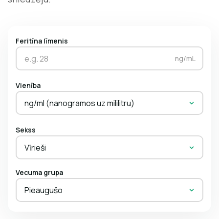
Feritīna līmenis
ng/mL
Vienība
ng/ml (nanogramos uz mililitru)
Sekss
Vīrieši
Vecuma grupa
Pieaugušo