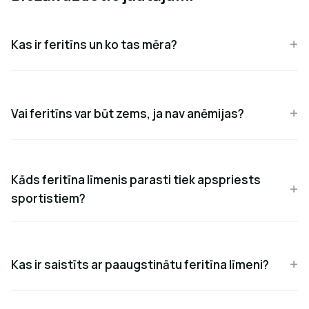
Kas ir feritīns un ko tas mēra?
Vai feritīns var būt zems, ja nav anēmijas?
Kāds feritīna līmenis parasti tiek apspriests
sportistiem?
Kas ir saistīts ar paaugstinātu feritīna līmeni?