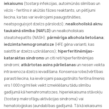
iekaisums
(tostarp infekcijas, autoimūnās slimības un
vēzis - feritīns ir akūtās fāzes reaktants, un pētījumi
liecina, ka tas var ievērojami paaugstināties,
neatspoguļojot dzelzs pārslodzi);
nealkoholiskā aknu
taukainā slimība (NAFLD)
un nealkoholiskais
steatohepatīts (NASH);
pārmērīga alkohola lietošana
;
iedzimta hemogromatoze
(HFE gēna varianti, kas
saistīti ar dzelzs uzkrāšanos);
hiperferitinēmijas-
kataraktas sindroms
un citi reti hiperferitinēmijas
sindromi;
atkārtotas asins pārliešanas
un nesen veikta
intravenoza dzelzs ievadīšana. Konsensa robežvērtības
parasti liecina, ka ievērojami paaugstināts feritīna līmenis
virs 1 000 ng/ml liek veikt izmeklēšanu tādu slimību
gadījumā kā hemahromatozes, hiperiekaisuma stāvokļu
(tostarp makrofāgu aktivācijas sindroma) vai
hematoloģiskas ļaundabības gadījumā. Tā kā iekaisums