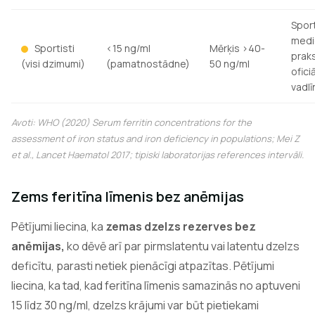
Spor
medi
Sportisti
<15 ng/ml
Mērķis >40-
prak
(visi dzimumi)
(pamatnostādne)
50 ng/ml
ofici
vadlī
Avoti: WHO (2020) Serum ferritin concentrations for the
assessment of iron status and iron deficiency in populations; Mei Z
et al., Lancet Haematol 2017; tipiski laboratorijas references intervāli.
Zems feritīna līmenis bez anēmijas
Pētījumi liecina, ka
zemas dzelzs rezerves bez
anēmijas,
ko dēvē arī par pirmslatentu vai latentu dzelzs
deficītu, parasti netiek pienācīgi atpazītas. Pētījumi
liecina, ka tad, kad feritīna līmenis samazinās no aptuveni
15 līdz 30 ng/ml, dzelzs krājumi var būt pietiekami