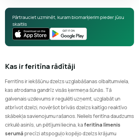
Pārtrauciet uzminēt, kuram biomarķierim pieder jūsu
skaitlis
Kas ir feritīna rādītāji
Ferritīns ir iekššūnu dzelzs uzglabāšanas olbaltumviela,
kas atrodama gandrīz visās ķermeņa šūnās. Tā
galvenais uzdevums ir regulēti uzņemt, uzglabāt un
atbrīvot dzelzi, novēršot brīvās dzelzs kaitīgo reaktīvo
skābekļa savienojumu rašanos. Neliels feritīna daudzums
cirkulē asinīs, un pētījumi liecina, ka
feritīna līmenis
serumā
precīzi atspoguļo kopējo dzelzs krājumu