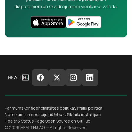
diapazoniem un skaidrojumiem vienkāršā valodā.
Par mums
Konfidencialitātes politika
Sīkfailu politika
Noteikumi un nosacījumi
Unbuzz
Sīkfailu iestatījumi
Health3 Status Page
Open Source on GitHub
© 2026 HEALTH3 AG — All rights Reserved