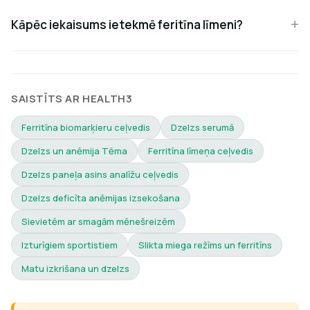
Kāpēc iekaisums ietekmē feritīna līmeni?
SAISTĪTS AR HEALTH3
Ferritīna biomarķieru ceļvedis
Dzelzs serumā
Dzelzs un anēmija Tēma
Ferritīna līmeņa ceļvedis
Dzelzs paneļa asins analīžu ceļvedis
Dzelzs deficīta anēmijas izsekošana
Sievietēm ar smagām mēnešreizēm
Izturīgiem sportistiem
Slikta miega režīms un ferritīns
Matu izkrišana un dzelzs