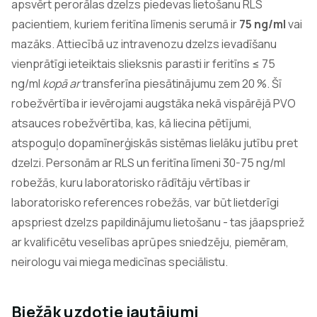
apsvērt perorālas dzelzs piedevas lietošanu RLS
pacientiem, kuriem feritīna līmenis serumā ir
75 ng/ml
vai
mazāks. Attiecībā uz intravenozu dzelzs ievadīšanu
vienprātīgi ieteiktais slieksnis parasti ir feritīns ≤ 75
ng/ml
kopā ar
transferīna piesātinājumu zem 20 %. Šī
robežvērtība ir ievērojami augstāka nekā vispārējā PVO
atsauces robežvērtība, kas, kā liecina pētījumi,
atspoguļo dopamīnerģiskās sistēmas lielāku jutību pret
dzelzi. Personām ar RLS un feritīna līmeni 30-75 ng/ml
robežās, kuru laboratorisko rādītāju vērtības ir
laboratorisko references robežās, var būt lietderīgi
apspriest dzelzs papildinājumu lietošanu - tas jāapspriež
ar kvalificētu veselības aprūpes sniedzēju, piemēram,
neirologu vai miega medicīnas speciālistu.
Biežāk uzdotie jautājumi