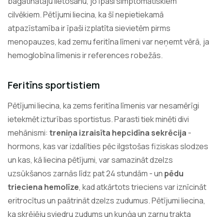
bagātinātāju lietošanu, jo īpaši simptomātiskiem
cilvēkiem. Pētījumi liecina, ka šī nepietiekamā
atpazīstamība ir īpaši izplatīta sievietēm pirms
menopauzes, kad zemu feritīna līmeni var neņemt vērā, ja
hemoglobīna līmenis ir references robežās.
Feritīns sportistiem
Pētījumi liecina, ka zems feritīna līmenis var nesamērīgi
ietekmēt izturības sportistus. Parasti tiek minēti divi
mehānismi:
treniņa izraisīta hepcidīna sekrēcija
-
hormons, kas var izdalīties pēc ilgstošas fiziskas slodzes
un kas, kā liecina pētījumi, var samazināt dzelzs
uzsūkšanos zarnās līdz pat 24 stundām - un
pēdu
trieciena hemolīze
, kad atkārtots trieciens var iznīcināt
eritrocītus un paātrināt dzelzs zudumus. Pētījumi liecina,
ka skrējēju sviedru zudums un kuņģa un zarnu trakta