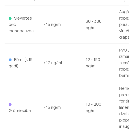
Augš
Sievietes
robe
30 - 300
pēc
<15 ng/ml
piea
ng/ml
menopauzes
vīrie
diap
PVO 
izma
Bērni (<15
12 - 150
<12 ng/ml
zem
gadi)
ng/ml
robe
bērn
Hemo
paze
ferit
10 - 200
<15 ng/ml
līmen
Grūtniecība
ng/ml
dzel
piep
ir au