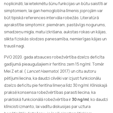
noplicināti, lai ietekmētu šūnu funkcijas un būtu saistīti ar
simptomiem, lai gan hemoglobīna līmenis joprojām var
būt tipiskā references intervāla robežās. Literatūrā
aprakstītie simptomi ir, piemēram, pastāvīgs nogurums,
smadzeņu migla, matu izkrišana, aukstas rokas un kājas,
slikta fiziskās slodzes panesamība, nemierīgas kājas un
trausli nagi.
PVO 2020. gada atsauces robežvērtība dzelzs deficīta
gadījumā pieaugušajiem ir feritīns zem 15 ng/ml. Tomēr
Mei Z et al. (
Lancet Haematol
, 2017) un citu autoru
pētījumi liecina, ka daudzi cilvēki var izjust funkcionālu
dzelzs deficītu pie feritīna līmeņa līdz 30 ng/ml. Klīniskajā
praksē konsensa robežvērtības parasti liecina, ka
praktiskā funkcionālā robežvērtība ir
30 ng/ml
, ko daudzi
klīnicisti izmanto, lai vadītu diskusijas par uztura