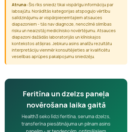
Atruna:
Šis rīks sniedz tikai vispārīgu informāciju par
labsajūtu. Norādītās kategorijas atspoguļo vērtību
salīdzinājumu ar vispārpieņemtajiem atsauces
diapazoniem - tās nav diagnoze, nenozīmē slimības
risku un neaizstāj medicīnisko novērtējumu. Atsauces
diapazoni dažādās laboratorijās un klīniskajos
kontekstos atšķiras. Jebkuru asins analīžu rezultātu
interpretāciju vienmēr konsultējieties ar kvalificētu
veselības aprūpes pakalpojumu sniedzēju.
Feritīna un dzelzs paneļa
novērošana laika gaitā
Health3 seko līdzi feritīna, seruma dzelzs,
transferīna piesātinājuma un pilnam asins
panelim - ar tendencēm, optimālajiem