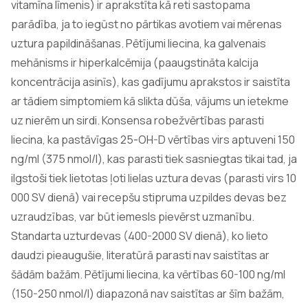
vitamīna līmenis) ir aprakstīta kā reti sastopama
parādība, ja to iegūst no pārtikas avotiem vai mērenas
uztura papildināšanas. Pētījumi liecina, ka galvenais
mehānisms ir hiperkalcēmija (paaugstināta kalcija
koncentrācija asinīs), kas gadījumu aprakstos ir saistīta
ar tādiem simptomiem kā slikta dūša, vājums un ietekme
uz nierēm un sirdi. Konsensa robežvērtības parasti
liecina, ka pastāvīgas 25-OH-D vērtības virs aptuveni 150
ng/ml (375 nmol/l), kas parasti tiek sasniegtas tikai tad, ja
ilgstoši tiek lietotas ļoti lielas uztura devas (parasti virs 10
000 SV dienā) vai recepšu stipruma uzpildes devas bez
uzraudzības, var būt iemesls pievērst uzmanību.
Standarta uzturdevas (400-2000 SV dienā), ko lieto
daudzi pieaugušie, literatūrā parasti nav saistītas ar
šādām bažām. Pētījumi liecina, ka vērtības 60-100 ng/ml
(150-250 nmol/l) diapazonā nav saistītas ar šīm bažām,