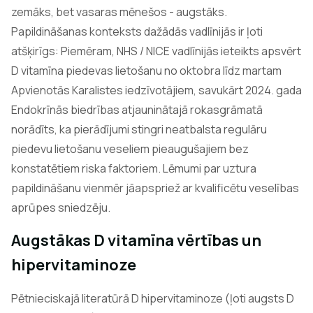
zemāks, bet vasaras mēnešos - augstāks.
Papildināšanas konteksts dažādās vadlīnijās ir ļoti
atšķirīgs: Piemēram, NHS / NICE vadlīnijās ieteikts apsvērt
D vitamīna piedevas lietošanu no oktobra līdz martam
Apvienotās Karalistes iedzīvotājiem, savukārt 2024. gada
Endokrīnās biedrības atjauninātajā rokasgrāmatā
norādīts, ka pierādījumi stingri neatbalsta regulāru
piedevu lietošanu veseliem pieaugušajiem bez
konstatētiem riska faktoriem. Lēmumi par uztura
papildināšanu vienmēr jāapspriež ar kvalificētu veselības
aprūpes sniedzēju.
Augstākas D vitamīna vērtības un
hipervitaminoze
Pētnieciskajā literatūrā D hipervitaminoze (ļoti augsts D