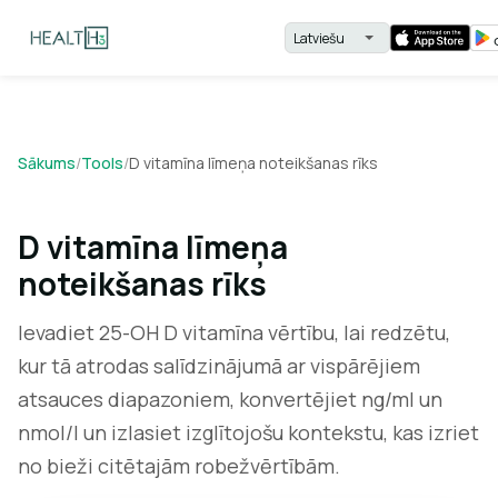
Sākums
/
Tools
/
D vitamīna līmeņa noteikšanas rīks
D vitamīna līmeņa
noteikšanas rīks
Ievadiet 25-OH D vitamīna vērtību, lai redzētu,
kur tā atrodas salīdzinājumā ar vispārējiem
atsauces diapazoniem, konvertējiet ng/ml un
nmol/l un izlasiet izglītojošu kontekstu, kas izriet
no bieži citētajām robežvērtībām.