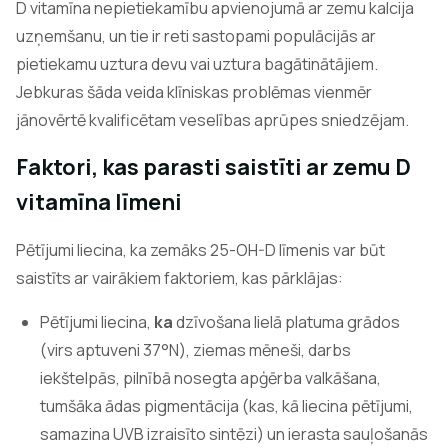
D vitamīna nepietiekamību apvienojumā ar zemu kalcija
uzņemšanu, un tie ir reti sastopami populācijās ar
pietiekamu uztura devu vai uztura bagātinātājiem.
Jebkuras šāda veida klīniskas problēmas vienmēr
jānovērtē kvalificētam veselības aprūpes sniedzējam.
Faktori, kas parasti saistīti ar zemu D
vitamīna līmeni
Pētījumi liecina, ka zemāks 25-OH-D līmenis var būt
saistīts ar vairākiem faktoriem, kas pārklājas:
Pētījumi liecina,
ka
dzīvošana lielā platuma grādos
(virs aptuveni 37°N), ziemas mēneši, darbs
iekštelpās, pilnībā nosegta apģērba valkāšana,
tumšāka ādas pigmentācija (kas, kā liecina pētījumi,
samazina UVB izraisīto sintēzi) un ierasta sauļošanās