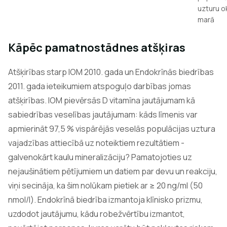
uzturu o
marā
Kāpēc pamatnostādnes atšķiras
Atšķirības starp IOM 2010. gada un Endokrīnās biedrības
2011. gada ieteikumiem atspoguļo darbības jomas
atšķirības. IOM pievērsās D vitamīna jautājumam kā
sabiedrības veselības jautājumam: kāds līmenis var
apmierināt 97,5 % vispārējās veselās populācijas uztura
vajadzības attiecībā uz noteiktiem rezultātiem -
galvenokārt kaulu mineralizāciju? Pamatojoties uz
nejaušinātiem pētījumiem un datiem par devu un reakciju,
viņi secināja, ka šim nolūkam pietiek ar ≥ 20 ng/ml (50
nmol/l). Endokrīnā biedrība izmantoja klīnisko prizmu,
uzdodot jautājumu, kādu robežvērtību izmantot,