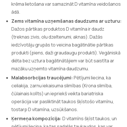
krēma lietošana var samazināt D vitamīna veidošanos
ādā.
Zems vitamīna uzņemšanas daudzums ar uzturu:
Dažos pārtikas produktos D vitamīna ir daudz
(treknas zivis, olu dzeltenumi, aknas). Dažās
iedzīvotāju grupās to veicina bagātinātie pārtikas
produkti (piens, daži graudaugu produkti). Vegāniskā
diēta bez uztura bagātinātājiem var būt saistīta ar
mazāku uzņemto vitamīna daudzumu.
Malabsorbcijas traucējumi:
Pētījumi liecina, ka
celiakija, zarnu iekaisuma slimības (Krona slimība,
čūlainais kolīts) un iepriekš veikta bariatriska
operācija var pasliktināt taukos šķīstošo vitamīnu,
tostarp D vitamīna, uzsūkšanos.
Ķermeņa kompozīcija:
D vitamīns šķīst taukos, un
pētījumi liecina, ka tas sadalās taukaudos, kas var