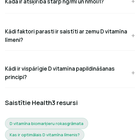
Kāda ir atšķirība starp ng/ml un nmol/l?
Kādi faktori parasti ir saistīti ar zemu D vitamīna
līmeni?
Kādi ir vispārīgie D vitamīna papildināšanas
principi?
Saistītie Health3 resursi
D vitamīna biomarķieru rokasgrāmata
Kas ir optimālais D vitamīna līmenis?