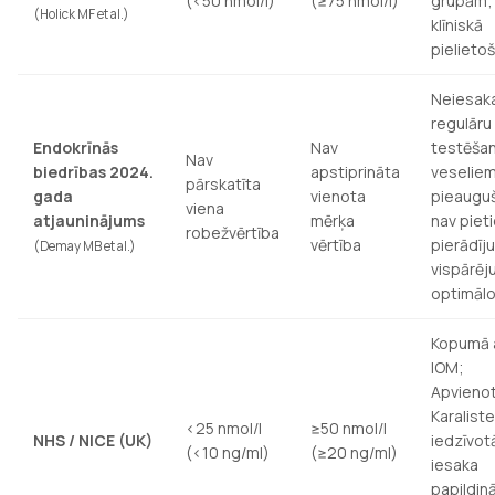
(<50 nmol/l)
(≥75 nmol/l)
grupām; 
(Holick MF et al.)
klīniskā
pielieto
Neiesaka
regulāru
Endokrīnās
Nav
testēša
Nav
biedrības 2024.
apstiprināta
veselie
pārskatīta
gada
vienota
pieaugu
viena
atjauninājums
mērķa
nav piet
robežvērtība
vērtība
pierādīj
(Demay MB et al.)
vispārēj
optimālo
Kopumā a
IOM;
Apvieno
Karalist
<25 nmol/l
≥50 nmol/l
NHS / NICE (UK)
iedzīvot
(<10 ng/ml)
(≥20 ng/ml)
iesaka
papildin