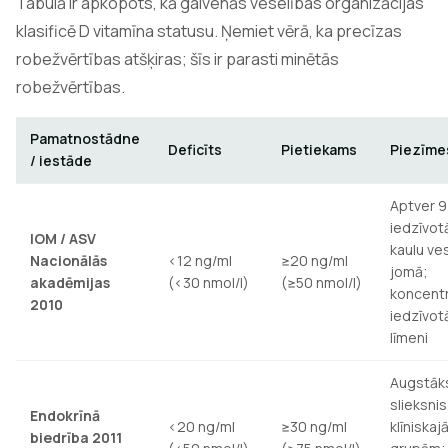
Tabulā ir apkopots, kā galvenās veselības organizācijas
klasificē D vitamīna statusu. Ņemiet vērā, ka precīzas
robežvērtības atšķiras; šīs ir parasti minētās
robežvērtības.
Pamatnostādne
Deficīts
Pietiekams
Piezīme
/ iestāde
Aptver 9
iedzīvot
IOM / ASV
kaulu ve
Nacionālās
<12 ng/ml
≥20 ng/ml
jomā;
akadēmijas
(<30 nmol/l)
(≥50 nmol/l)
koncentr
2010
iedzīvot
līmeni
Augstāk
slieksnis
Endokrīnā
<20 ng/ml
≥30 ng/ml
klīniskaj
biedrība 2011