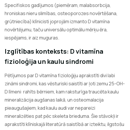
Specifiskos gadījumos (piemēram, malabsorbcija,
hroniskas nieru slimības, osteoporozes novērtēšana,
grūtniecība) klīnicisti joprojām izmanto D vitamīna
novērtējumu, taču universālu optimālu mērķu ēra,
iespējams, ir aiz muguras.
Izglītības konteksts: D vitamīna
fizioloģija un kaulu sindromi
Pētījumos par D vitamīna fizioloģiju aprakstīti divi labi
zināmi sindromi, kas vēsturiski saistīti ar ļoti zemu 25-OH-
D līmeni: rahīts bērniem, kam raksturīga traucēta kaulu
mineralizācija augšanas laikā, un osteomalacija
pieaugušajiem, kad kaulu audi var nepareizi
mineralizēties pat pēc skeleta brieduma. Šie stāvokļi ir
aprakstīti klīniskajā literatūrā saistībā ar izteiktu, ilgstošu