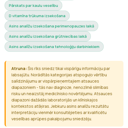
Pārskats par kaulu veselību
D vitamīna trūkuma izsekošana
Asins analīžu izsekošana perimenopauzes laikā
Asins analīžu izsekošana grūtniecības laikā
Asins analīžu izsekošana tehnoloģiju darbiniekiem
Atruna:
Šis rīks sniedz tikai vispārīgu informāciju par
labsajūtu. Norādītās kategorijas atspoguļo vērtību
salīdzinājumu ar vispārpieņemtajiem atsauces
diapazoniem - tās nav diagnoze, nenozīmē slimības
risku un neaizstāj medicīnisko novērtējumu. Atsauces
diapazoni dažādās laboratorijās un klīniskajos
kontekstos atšķiras. Jebkuru asins analīžu rezultātu
interpretāciju vienmēr konsultējieties ar kvalificētu
veselības aprūpes pakalpojumu sniedzēju.