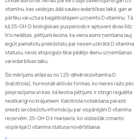
cirkulē asinsritē. Aknas pārvērš šajā savienojumā gan D3
vitamīnu, kas veidojas ādā saules iedarbības laikā, gan ar
pārtiku vai uztura bagātinātājiem uzņemto D vitamīnu. Tā
kā 25-OH-D bioloģiskais pusperiods ir aptuveni divas līdz
trīs nedēļas, pētījumi liecina, ka viena asins ņemšana ļauj
iegūt pamatotu priekšstatu par nesen uzkrātā D vitamīna
statusu, nevis atspoguļo tikai pēdējo dienu uzņemšanas
vai iedarbības laiku.
Šis mērījums atšķiras no 1,25-dihidroksivitamīna D
(kalcitriola), hormonāli aktīvās formas, ko nieres ražo pēc
pieprasījuma un kas, kā liecina pētījumi, ir stingri regulēta
neatkarīgi no krājumiem. Kalcitriola noteikšana parasti
sniedz ierobežotu informāciju par vispārējām D vitamīna
rezervēm; 25-OH-D ir marķieris, ko visbiežāk izmanto
vispārējai D vitamīna statusa novērtēšanai.