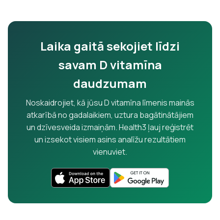
Laika gaitā sekojiet līdzi
savam D vitamīna
daudzumam
Noskaidrojiet, kā jūsu D vitamīna līmenis mainās
atkarībā no gadalaikiem, uztura bagātinātājiem
un dzīvesveida izmaiņām. Health3 ļauj reģistrēt
un izsekot visiem asins analīžu rezultātiem
vienuviet.