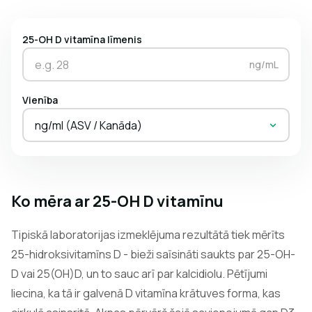
25-OH D vitamīna līmenis
ng/mL
Vienība
ng/ml (ASV / Kanāda)
Ko mēra ar 25-OH D vitamīnu
Tipiskā laboratorijas izmeklējuma rezultātā tiek mērīts
25-hidroksivitamīns D - bieži saīsināti saukts par 25-OH-
D vai 25(OH)D, un to sauc arī par kalcidiolu. Pētījumi
liecina, ka tā ir galvenā D vitamīna krātuves forma, kas