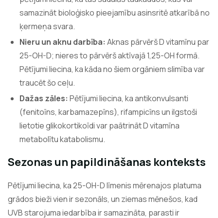
samazināt bioloģisko pieejamību asinsritē atkarībā no
ķermeņa svara.
Nieru un aknu darbība:
Aknas pārvērš D vitamīnu par
25-OH-D; nieres to pārvērš aktīvajā 1,25-OH formā.
Pētījumi liecina, ka kāda no šiem orgāniem slimība var
traucēt šo ceļu.
Dažas zāles:
Pētījumi liecina, ka antikonvulsanti
(fenitoīns, karbamazepīns), rifampicīns un ilgstoši
lietotie glikokortikoīdi var paātrināt D vitamīna
metabolītu katabolismu.
Sezonas un papildināšanas konteksts
Pētījumi liecina, ka 25-OH-D līmenis mērenajos platuma
grādos bieži vien ir sezonāls, un ziemas mēnešos, kad
UVB starojuma iedarbība ir samazināta, parasti ir