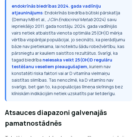
endokrīnās biedrības 2024. gada vadlīniju
atjauninājums
: Endokrīnās biedrība būtiski pārskatīja
(Demay MB et al.,
J Clin Endocrinol Metab
2024) savu
iepriekšējo 2011. gada nostāju. 2024. gada vadlīnijās
vairs netiek atbalstīta vienota optimāla 25(OH)D mērķa
vērtība vispārējai populācijai, jo secināts, ka pierādījumu
bāze nav pietiekama, lai noteiktu šādu robežvērtību, kas
pārsniegtu ar kauliem saistītos rezultātus. Svarīgi, ka
tagad biedrība
neiesaka veikt 25(OH)D regulāru
testēšanu veseliem pieaugušajiem,
kuriem nav
konstatēti riska faktori vai ar D vitamīna vielmaiņu
saistītas slimības. Tas nenozīmē, ka D vitamīns nav
svarīgs, bet gan to, ka populācijas līmeņa skrīnings bez
klīniskām indikācijām netiek uzskatīts par lietderīgu.
Atsauces diapazoni galvenajās
pamatnostādnēs