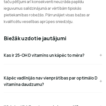
taču pētījumi arī konsekventi neuzrāda papildu
ieguvumus salīdzinājumā ar vērtībām tipiskās
pietiekamības robežās. Pārrunājiet visas bažas ar
kvalificētu veselības aprūpes sniedzēju.
Biežāk uzdotie jautājumi
Kas ir 25-OH D vitamīns un kāpēc to mēra?
Kāpēc vadlīnijās nav vienprātības par optimālo D
vitamīna daudzumu?