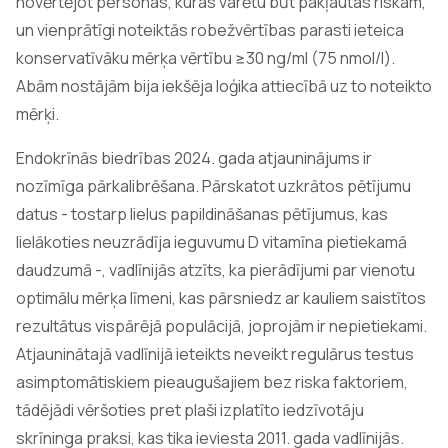
novērtējot personas, kuras varētu būt pakļautas riskam,
un vienprātīgi noteiktās robežvērtības parasti ieteica
konservatīvāku mērķa vērtību ≥30 ng/ml (75 nmol/l).
Abām nostājām bija iekšēja loģika attiecībā uz to noteikto
mērķi.
Endokrīnās biedrības 2024. gada atjauninājums ir
nozīmīga pārkalibrēšana. Pārskatot uzkrātos pētījumu
datus - tostarp lielus papildināšanas pētījumus, kas
lielākoties neuzrādīja ieguvumu D vitamīna pietiekamā
daudzumā -, vadlīnijās atzīts, ka pierādījumi par vienotu
optimālu mērķa līmeni, kas pārsniedz ar kauliem saistītos
rezultātus vispārējā populācijā, joprojām ir nepietiekami.
Atjauninātajā vadlīnijā ieteikts neveikt regulārus testus
asimptomātiskiem pieaugušajiem bez riska faktoriem,
tādējādi vēršoties pret plaši izplatīto iedzīvotāju
skrīninga praksi, kas tika ieviesta 2011. gada vadlīnijās.