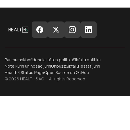
Par mums
Konfidencialitātes politika
Sīkfailu politika
Noteikumi un nosacījumi
Unbuzz
Sīkfailu iestatījumi
Health3 Status Page
Open Source on GitHub
© 2026 HEALTH3 AG — All rights Reserved