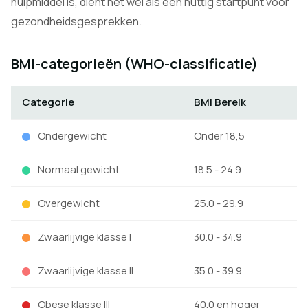
hulpmiddel is, dient het wel als een nuttig startpunt voor
gezondheidsgesprekken.
BMI-categorieën (WHO-classificatie)
Categorie
BMI Bereik
Ondergewicht
Onder 18,5
Normaal gewicht
18.5 - 24.9
Overgewicht
25.0 - 29.9
Zwaarlijvige klasse I
30.0 - 34.9
Zwaarlijvige klasse II
35.0 - 39.9
Obese klasse III
40.0 en hoger