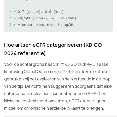
κ = 0,7 (vrouw), 0,9 (man)
α = -0,241 (vrouw), -0,302 (man)
Scr = serum creatinine in mg/dL
Hoe artsen eGFR categoriseren (KDIGO
2024 referentie)
Voor de achtergrond beschrijft KDIGO (Kidney Disease:
Improving Global Outcomes) eGFR-bereiken die clinici
gebruiken bij het evalueren van de nierfunctie in de loop
van de tijd. De richtlijnen suggereren doorgaans dat elke
categorisatie ook albuminuriecategorieën (A1-A3) en
klinische context moet omvatten; eGFR alleen is geen
middel om chronische nierziekte in kaart te brengen.