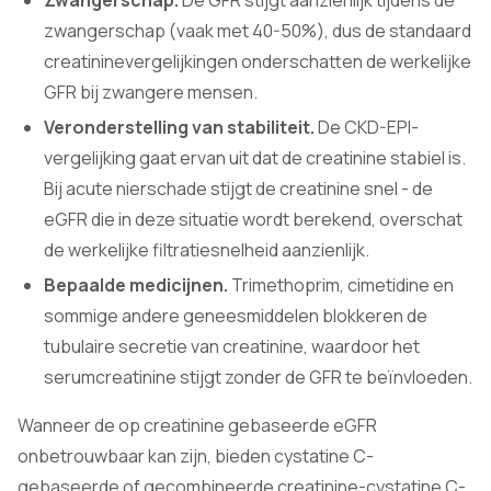
Zwangerschap.
De GFR stijgt aanzienlijk tijdens de
zwangerschap (vaak met 40-50%), dus de standaard
creatininevergelijkingen onderschatten de werkelijke
GFR bij zwangere mensen.
Veronderstelling van stabiliteit.
De CKD-EPI-
vergelijking gaat ervan uit dat de creatinine stabiel is.
Bij acute nierschade stijgt de creatinine snel - de
eGFR die in deze situatie wordt berekend, overschat
de werkelijke filtratiesnelheid aanzienlijk.
Bepaalde medicijnen.
Trimethoprim, cimetidine en
sommige andere geneesmiddelen blokkeren de
tubulaire secretie van creatinine, waardoor het
serumcreatinine stijgt zonder de GFR te beïnvloeden.
Wanneer de op creatinine gebaseerde eGFR
onbetrouwbaar kan zijn, bieden cystatine C-
gebaseerde of gecombineerde creatinine-cystatine C-