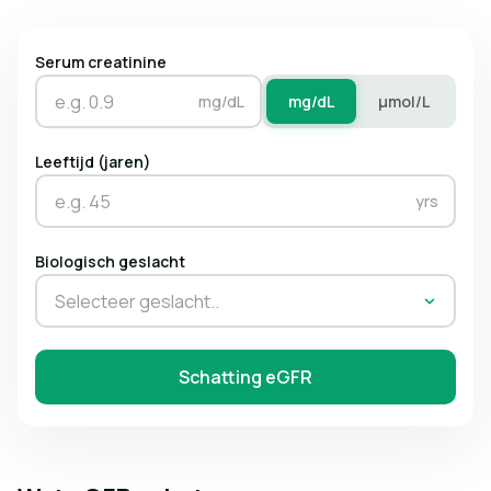
Serum creatinine
mg/dL
mg/dL
µmol/L
Leeftijd (jaren)
yrs
Biologisch geslacht
Selecteer geslacht..
Schatting eGFR