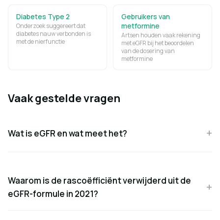
Diabetes Type 2
Gebruikers van
metformine
Onderzoek suggereert dat
diabetes nauw verbonden is
Artsen houden vaak rekening
met de nierfunctie
met eGFR bij het beoordelen
van de dosering van
metformine
Vaak gestelde vragen
Wat is eGFR en wat meet het?
Waarom is de rascoëfficiënt verwijderd uit de
eGFR-formule in 2021?