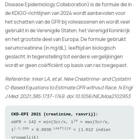
Disease Epidemiology Collaboration) is de formule die in
de KDIGO-richtlijnen van 2024 wordt aanbevolen voor
het schatten van de GFR bij volwassenen en wordt veel
gebruikt in de Verenigde Staten, het Verenigd Koninkrijk
en het grootste deel van Europa. De formule gebruikt
serumcreatinine (in mg/dL), leeftijd en biologisch
geslacht. In tegenstelling tot eerdere vergelijkingen
wordt er geen coëfficiënt op basis van ras toegepast.
Referentie: Inker LA, et al. New Creatinine- and Cystatin
C-Based Equations to Estimate GFR without Race.
N Engl
J Med.
2021;385:1737–1749. doi:10.1056/NEJMoa2102953
CKD-EPI 2021 (creatinine, rasvrij):
)α
eGFR = 142 × min(Scr/κ, 1
× max(Scr/κ,
)-1.200
Leeftijd
1
× 0.9938
× (1.012 indien
vrouwelijk)