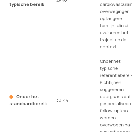
45-59
typische bereik
cardiovasculai
overwegingen
op langere
termijn; clinici
evalueren het
traject en de
context.
Onder het
typische
referentiebereik
Richtlijnen
suggereren
Onder het
doorgaans dat
30-44
standaardbereik
gespecialiseer
follow-up kan
worden
overwogen na
evaluatie door