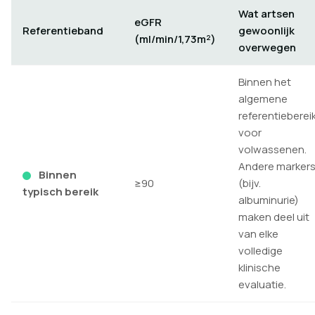
Wat artsen
eGFR
Referentieband
gewoonlijk
(ml/min/1,73m²)
overwegen
Binnen het
algemene
referentieberei
voor
volwassenen.
Andere marker
Binnen
≥90
(bijv.
typisch bereik
albuminurie)
maken deel uit
van elke
volledige
klinische
evaluatie.