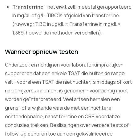
Transferrine
- het eiwit zelf, meestal gerapporteerd
in mg/dL of g/L. TIBC is afgeleid van transferrine
(ruwweg: TIBC in µg/dL ≈ Transferrine in mg/dL ×
1,389, hoewel de methoden verschillen).
Wanneer opnieuw testen
Onderzoek en richtlijnen voor laboratoriumpraktijken
suggereren dat een enkele TSAT die buiten de range
valt - vooral een TSAT die niet nuchter, 's middags of kort
na een ijzersupplement is genomen - voorzichtig moet
worden geïnterpreteerd. Veel artsen herhalen een
grens- of afwijkende waarde met een nuchtere
ochtendopname, naast ferritine en CRP, voordat ze
conclusies trekken. Beslissingen over verdere tests of
follow-up behoren toe aan een gekwalificeerde