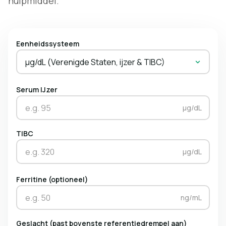
hulpmiddel.
Eenheidssysteem
µg/dL (Verenigde Staten, ijzer & TIBC)
Serum IJzer
µg/dL
TIBC
µg/dL
Ferritine (optioneel)
ng/mL
Geslacht (past bovenste referentiedrempel aan)