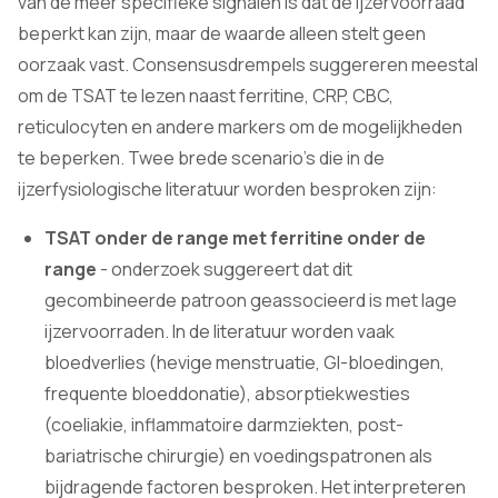
van de meer specifieke signalen is dat de ijzervoorraad
beperkt kan zijn, maar de waarde alleen stelt geen
oorzaak vast. Consensusdrempels suggereren meestal
om de TSAT te lezen naast ferritine, CRP, CBC,
reticulocyten en andere markers om de mogelijkheden
te beperken. Twee brede scenario's die in de
ijzerfysiologische literatuur worden besproken zijn:
TSAT onder de range met ferritine onder de
range
- onderzoek suggereert dat dit
gecombineerde patroon geassocieerd is met lage
ijzervoorraden. In de literatuur worden vaak
bloedverlies (hevige menstruatie, GI-bloedingen,
frequente bloeddonatie), absorptiekwesties
(coeliakie, inflammatoire darmziekten, post-
bariatrische chirurgie) en voedingspatronen als
bijdragende factoren besproken. Het interpreteren