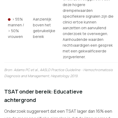
deze hogere
drempelwaarden
specifiekere signalen zijn die
> 55%
Aanzienlijk
clinici ertoe kunnen
mannen /
boven het
aanzetten om aanvullend
> 50%
gebruikelijke
onderzoek te overwegen.
vrouwen
bereik
Aanhoudende waarden
rechtvaardigen een gesprek
met een gekwalificeerde
zorgverlener.
Bron: Adams PC et al., AASLD Practice Guideline - Hemochromatosis
Diagnosis and Management,
Hepatology
2019.
TSAT onder bereik: Educatieve
achtergrond
Onderzoek suggereert dat een TSAT lager dan 16% een