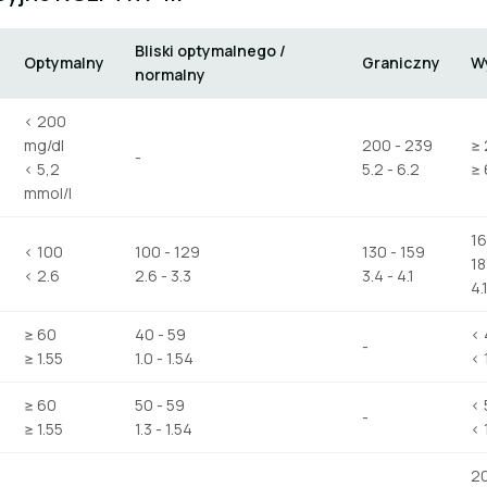
Bliski optymalnego /
Optymalny
Graniczny
W
normalny
< 200
mg/dl
200 - 239
≥
-
< 5,2
5.2 - 6.2
≥ 
mmol/l
16
< 100
100 - 129
130 - 159
1
< 2.6
2.6 - 3.3
3.4 - 4.1
4.
≥ 60
40 - 59
<
-
≥ 1.55
1.0 - 1.54
< 
≥ 60
50 - 59
< 
-
≥ 1.55
1.3 - 1.54
< 
20