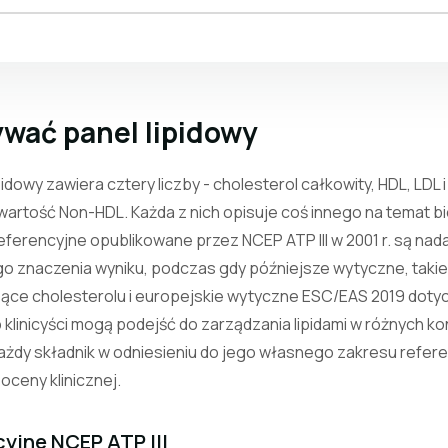
wać panel lipidowy
dowy zawiera cztery liczby - cholesterol całkowity, HDL, LDL i 
artość Non-HDL. Każda z nich opisuje coś innego na temat biol
eferencyjne opublikowane przez NCEP ATP III w 2001 r. są na
go znaczenia wyniku, podczas gdy późniejsze wytyczne, takie
ce cholesterolu i europejskie wytyczne ESC/EAS 2019 dotycz
b klinicyści mogą podejść do zarządzania lipidami w różnych k
ażdy składnik w odniesieniu do jego własnego zakresu refere
 oceny klinicznej.
yjne NCEP ATP III