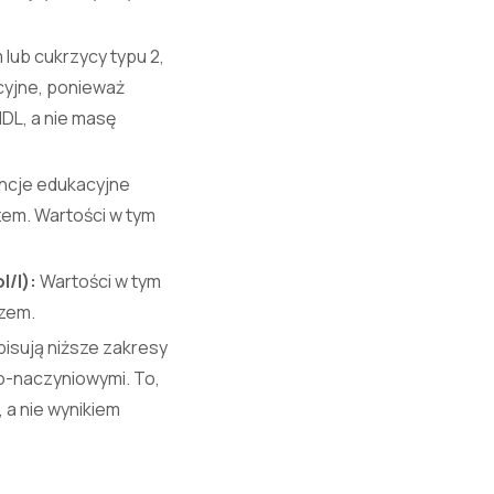
ub cukrzycy typu 2,
acyjne, ponieważ
HDL, a nie masę
ncje edukacyjne
zem. Wartości w tym
/l):
Wartości w tym
rzem.
isują niższe zakresy
o-naczyniowymi. To,
 a nie wynikiem