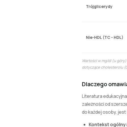
Trójglicerydy
Nie-HDL (TC - HDL)
Wartości w mg/dl (u góry) 
dotyczące cholesterolu (G
Dlaczego omawia
Literatura edukacyjna
zależności od szersz
do każdej osoby, jes
Kontekst ogólny