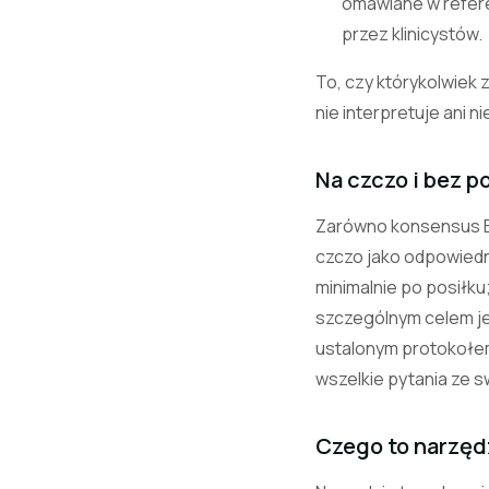
omawiane w refere
przez klinicystów.
To, czy którykolwiek z
nie interpretuje ani 
Na czczo i bez p
Zarówno konsensus EAS
czczo jako odpowiedni
minimalnie po posiłku
szczególnym celem jes
ustalonym protokołem
wszelkie pytania ze 
Czego to narzędz