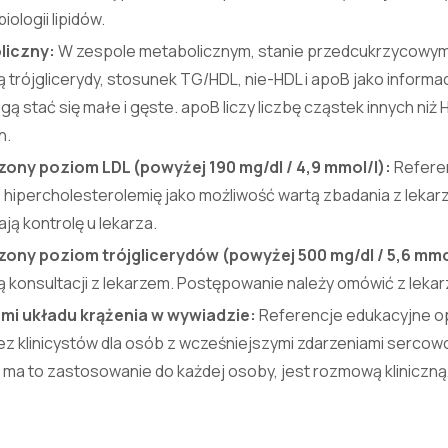
iologii lipidów.
liczny:
W zespole metabolicznym, stanie przedcukrzycowym l
ą trójglicerydy, stosunek TG/HDL, nie-HDL i apoB jako inform
ą stać się małe i gęste. apoB liczy liczbę cząstek innych niż 
h.
ny poziom LDL (powyżej 190 mg/dl / 4,9 mmol/l):
Refere
 hipercholesterolemię jako możliwość wartą zbadania z lekar
ją kontrolę u lekarza.
ny poziom trójglicerydów (powyżej 500 mg/dl / 5,6 mmol
 konsultacji z lekarzem. Postępowanie należy omówić z leka
mi układu krążenia w wywiadzie:
Referencje edukacyjne op
z klinicystów dla osób z wcześniejszymi zdarzeniami sercow
b ma to zastosowanie do każdej osoby, jest rozmową kliniczną,