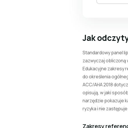
Jak odczyty
Standardowy panel lipi
zazwyczaj obliczoną w
Edukacyjne zakresy r
do określenia ogólne
ACC/AHA 2018 dotyczą
opisują, w jaki sposó
narzędzie pokazuje k
ryzyka i nie zastępuje
Zakresy referenc