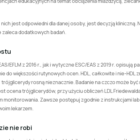
ncjach edukacyjnych na temat obciążenia miażdżycą, zlecan
 nich jest odpowiedni dla danej osoby, jest decyzją kliniczną. 
nie zaleca dodatkowych badań.
ostu
/EFLM z 2016 r., jak i wytyczne ESC/EAS z 2019 r. opisują pa
e do większości rutynowych ocen. HDL, całkowite i nie-HDL zm
; trójglicerydy rosną nieznacznie. Badanie na czczo może by
t ocena trójglicerydów, przy użyciu obliczeń LDL Friedewalda
 monitorowania. Zawsze postępuj zgodnie z instrukcjami la
swoim lekarzem.
ie nie robi