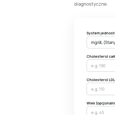
diagnostyczne.
System jednost
mg/dL (Stan
Cholesterol cał
Cholesterol LD
Wiek (opcjonalni