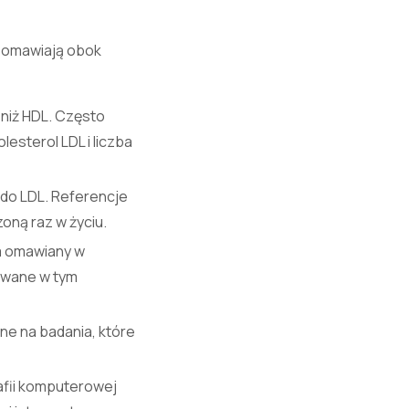
i omawiają obok
 niż HDL. Często
esterol LDL i liczba
do LDL. Referencje
oną raz w życiu.
a omawiany w
owane w tym
ne na badania, które
afii komputerowej