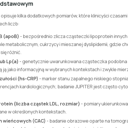
podstawowym
 opisuje kilka dodatkowych pomiarów, które klinicyści czasam
ch liczb:
B (apoB)
- bezpośrednio zlicza cząsteczki lipoprotein innych
 metabolicznym, cukrzycy i mieszanej dyslipidemii, gdzie chol
się różnić.
lub Lp(a)
- genetycznie uwarunkowana cząsteczka podobna 
 ją jako informacyjną w wybranych kontekstach i zwykle mierz
zułości (hs-CRP)
- marker stanu zapalnego niskiego stopni
rencjach kardiologicznych; badanie JUPITER jest często cyt
rotein (liczba cząstek LDL, rozmiar)
- pomiary ukierunkowa
ane w określonych kontekstach.
h wieńcowych (CAC)
- badanie obrazowe oparte na tomogr