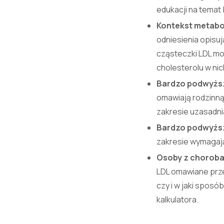
edukacji na temat b
Kontekst metabo
odniesienia opisuj
cząsteczki LDL mog
cholesterolu w nic
Bardzo podwyższo
omawiają rodzinną
zakresie uzasadnia
Bardzo podwyższo
zakresie wymagają
Osoby z choroba
LDL omawiane prze
czy i w jaki sposó
kalkulatora.