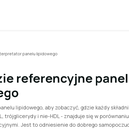
nterpretator panelu lipidowego
ie referencyjne pane
ego
nelu lipidowego, aby zobaczyć, gdzie każdy składnik
L, trójglicerydy i nie-HDL - znajduje się w porównani
cyjnymi. Jest to odniesienie do dobrego samopoczuci