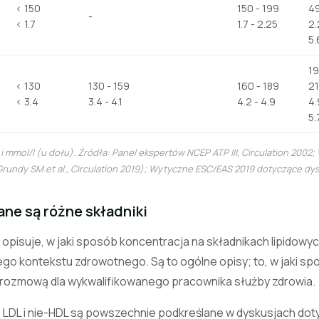
< 150
150 - 199
4
-
< 1.7
1.7 - 2.25
2.
5.
19
< 130
130 - 159
160 - 189
2
< 3.4
3.4 - 4.1
4.2 - 4.9
4.
5.
i mmol/l (u dołu). Źródła: Panel ekspertów NCEP ATP III,
Circulation
2002; 
rundy SM et al.,
Circulation
2019); Wytyczne ESC/EAS 2019 dotyczące dysl
ne są różne składniki
 opisuje, w jaki sposób koncentracja na składnikach lipidowych
ego kontekstu zdrowotnego. Są to ogólne opisy; to, w jaki s
t rozmową dla wykwalifikowanego pracownika służby zdrowia.
:
LDL i nie-HDL są powszechnie podkreślane w dyskusjach dotyc