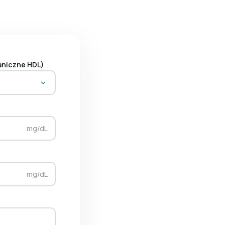
aniczne HDL)
mg/dL
mg/dL