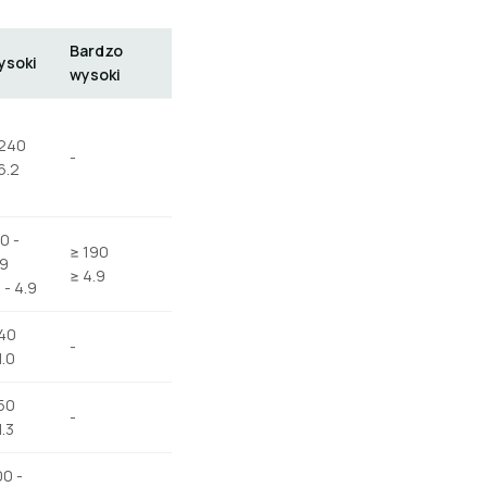
Bardzo
ysoki
wysoki
 240
-
6.2
0 -
≥ 190
89
≥ 4.9
1 - 4.9
 40
-
1.0
50
-
1.3
0 -