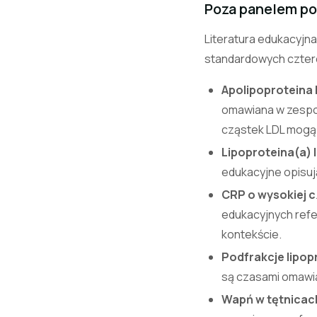
Poza panelem 
Literatura edukacyjna
standardowych cztere
Apolipoproteina 
omawiana w zespole
cząstek LDL mogą 
Lipoproteina(a) 
edukacyjne opisują
CRP o wysokiej c
edukacyjnych refe
kontekście.
Podfrakcje lipop
są czasami omawi
Wapń w tętnicac