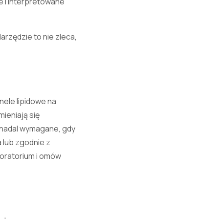
e i interpretowane
Narzędzie to nie zleca,
nele lipidowe na
ieniają się
ć nadal wymagane, gdy
 lub zgodnie z
boratorium i omów