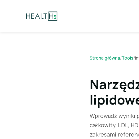
Strona główna
/
Tools
/
I
Narzędz
lipidow
Wprowadź wyniki pa
całkowity, LDL, HD
zakresami referen