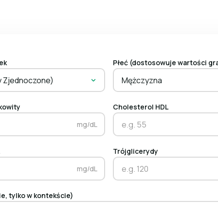
ek
Płeć (dostosowuje wartości gr
y Zjednoczone)
Mężczyzna
kowity
Cholesterol HDL
mg/dL
L
Trójglicerydy
mg/dL
e, tylko w kontekście)