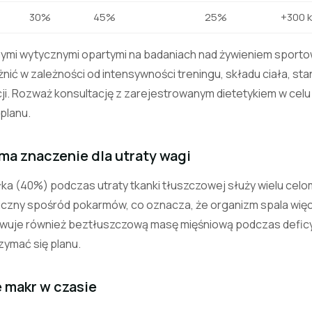
30%
45%
25%
+300 k
nymi wytycznymi opartymi na badaniach nad żywieniem sporto
nić w zależności od intensywności treningu, składu ciała, st
ji. Rozważ konsultację z zarejestrowanym dietetykiem w cel
planu.
ma znaczenie dla utraty wagi
ka (40%) podczas utraty tkanki tłuszczowej służy wielu celo
iczny spośród pokarmów, co oznacza, że organizm spala więce
owuje również beztłuszczową masę mięśniową podczas deficytu
zymać się planu.
 makr w czasie