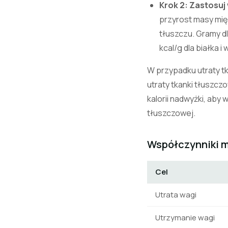
Krok 2: Zastosuj
przyrost masy mięś
tłuszczu. Gramy dl
kcal/g dla białka 
W przypadku utraty tka
utraty tkanki tłuszc
kalorii nadwyżki, ab
tłuszczowej.
Współczynniki m
Cel
Utrata wagi
Utrzymanie wagi