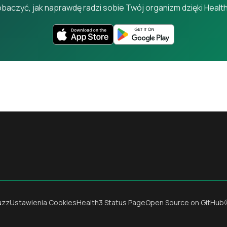
baczyć, jak naprawdę radzi sobie Twój organizm dzięki Healt
uzz
Ustawienia Cookies
Health3 Status Page
Open Source on GitHub