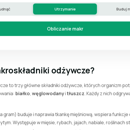
udnąć
Utrzymanie
Buduj m
Obliczanie makr
kroskładniki odżywcze?
cze to trzy główne składniki odżywcze, których organizm po
nowania:
białko
,
węglowodany
i
tłuszcz
. Każdy z nich odgryw
na gram) buduje i naprawia tkankę mięśniową, wspiera funkcje
tym. Występuje w mięsie, rybach, jajach, nabiale, roślinach s