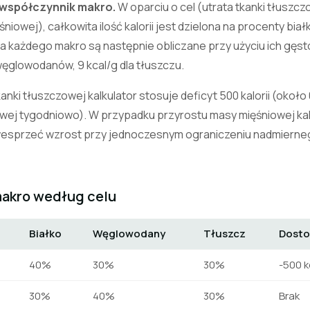
 współczynnik makro.
W oparciu o cel (utrata tkanki tłuszcz
niowej), całkowita ilość kalorii jest dzielona na procenty bi
a każdego makro są następnie obliczane przy użyciu ich gęsto
i węglowodanów, 9 kcal/g dla tłuszczu.
nki tłuszczowej kalkulator stosuje deficyt 500 kalorii (około 0
zowej tygodniowo). W przypadku przyrostu masy mięśniowej kal
y wesprzeć wzrost przy jednoczesnym ograniczeniu nadmierneg
akro według celu
Białko
Węglowodany
Tłuszcz
Dosto
40%
30%
30%
-500 k
30%
40%
30%
Brak