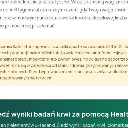
akroskładniki nie jest statyczne. Wraz ze zmianą wagi zmien
a co 4-6 tygodni lub za każdym razem, gdy Twoja waga zmieni s
kniesz w martwym punkcie, niewielka korekta docelowej liczby k
e pomóc ci się przełamać.
yczne:
Kalkulator zapewnia szacunki oparte na równaniu Mifflin-St Je
ych proporcji makro. Wyniki służą wyłącznie celom informacyjnym i
nalnej porady medycznej lub żywieniowej. Indywidualne zapotrzebo
wcze różni się w zależności od stanu zdrowia, przyjmowanych leków
nnych zmiennych. Przed wprowadzeniem znaczących zmian w diecie 
zarejestrowanym dietetykiem.
edź wyniki badań krwi za pomocą Heal
den z elementów układanki. Śledź wyniki badań krwi i biomarke