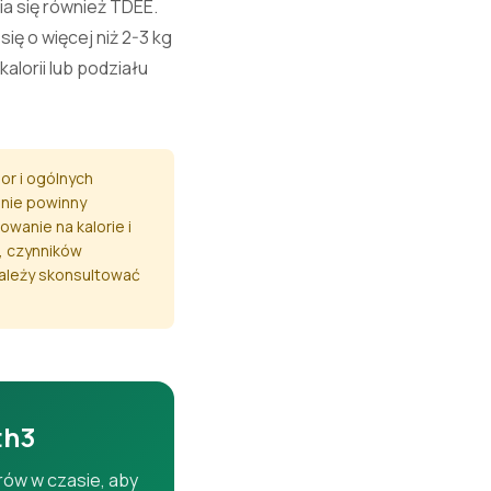
ia się również TDEE.
ię o więcej niż 2-3 kg
alorii lub podziału
or i ogólnych
 nie powinny
wanie na kalorie i
, czynników
należy skonsultować
th3
rów w czasie, aby