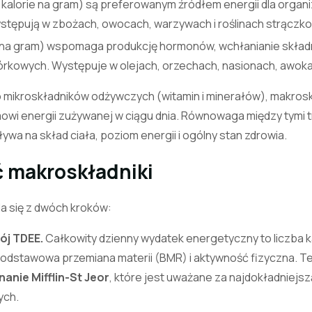
 kalorie na gram) są preferowanym źródłem energii dla organ
ystępują w zbożach, owocach, warzywach i roślinach strączk
ii na gram) wspomaga produkcję hormonów, wchłanianie skład
rkowych. Występuje w olejach, orzechach, nasionach, awokad
 mikroskładników odżywczych (witamin i minerałów), makros
owi energii zużywanej w ciągu dnia. Równowaga między tymi 
wa na skład ciała, poziom energii i ogólny stan zdrowia.
ć makroskładniki
da się z dwóch kroków:
ój TDEE.
Całkowity dzienny wydatek energetyczny to liczba ka
 podstawowa przemiana materii (BMR) i aktywność fizyczna. Te
anie Mifflin-St Jeor
, które jest uważane za najdokładniejs
ych.