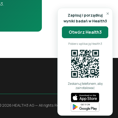
h3.
×
Zapisuj i porządkuj
wyniki badań w Health3
Otwórz Health3
Pobierz aplikację Health3
Zeskanuj telefonem, aby
zainstalować
© 2026 HEALTH3 AG — All rights Reserved