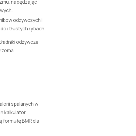
izmu, napędzając
owych.
ników odżywczych i
o i tłustych rybach.
kładniki odżywcze
trzema
lorii spalanych w
n kalkulator
zą formułę BMR dla