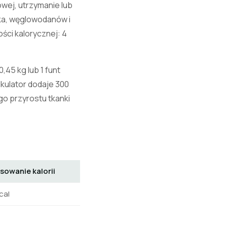
owej, utrzymanie lub
ałka, węglowodanów i
ści kalorycznej: 4
,45 kg lub 1 funt
kulator dodaje 300
o przyrostu tkanki
sowanie kalorii
cal