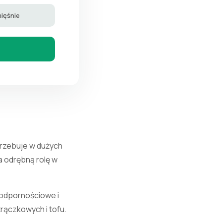
ięśnie
trzebuje w dużych
a odrębną rolę w
 odpornościowe i
trączkowych i tofu.