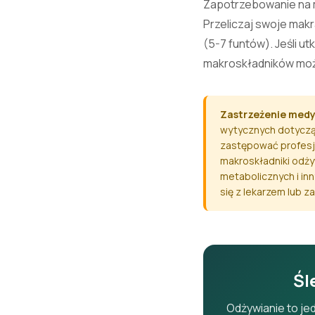
Zapotrzebowanie na m
Przeliczaj swoje makr
(5-7 funtów). Jeśli ut
makroskładników moż
Zastrzeżenie med
wytycznych dotycząc
zastępować profesjo
makroskładniki odży
metabolicznych i i
się z lekarzem lub 
Śl
Odżywianie to je