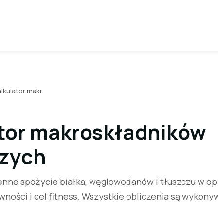
alkulator makr
tor makroskładników
zych
ienne spożycie białka, węglowodanów i tłuszczu w op
wności i cel fitness. Wszystkie obliczenia są wykony