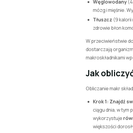
Węglowodany
(4
mózg i mięśnie. W
Tłuszcz
(9 kalor
zdrowie błon komó
W przeciwieństwie do
dostarczają organizm
makroskładnikami wpły
Jak obliczy
Obliczanie makr skła
Krok 1: Znajdź sw
ciągu dnia, w tym
wykorzystuje
równ
większości dorosł