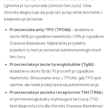
(główna przyczyna nadczynności tarczycy). Obie
choroby diagnozuje się poprzez połączenie biochemii z
badaniem przeciwciał:
Przeciwciała anty-TPO (TPOAb)
- dodatnie w
około 90% przypadków Hashimoto i 70% przypadków
Gravesa-Basedowa. Najbardziej przydatny
pojedynczy test przeciwciał autoimmunologicznych
tarczycy.
Przeciwciała przeciw tyreoglobulinie (TgAb)
-
dodatnie w około 50 do 70 procent przypadków
Hashimoto. Stosowane wraz z TPOAb, gdy TPO jest
ujemne, ale nadal podejrzewa się autoimmunizację.
Przeciwciała przeciwko receptorowi TSH (TRAb
),
w tym immunoglobuliny stymulujące tarczycę (TSI) -
test diagnostyczny dla choroby Gravesa-Basedowa i