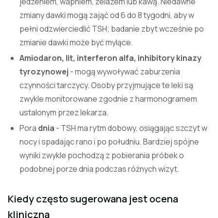
jedzeniem, wapniem, żelazem lub kawą. Niedawne
zmiany dawki mogą zająć od 6 do 8 tygodni, aby w
pełni odzwierciedlić TSH; badanie zbyt wcześnie po
zmianie dawki może być mylące.
Amiodaron, lit, interferon alfa, inhibitory kinazy
tyrozynowej
- mogą wywoływać zaburzenia
czynności tarczycy. Osoby przyjmujące te leki są
zwykle monitorowane zgodnie z harmonogramem
ustalonym przez lekarza.
Pora
dnia
- TSH ma rytm dobowy, osiągając szczyt w
nocy i spadając rano i po południu. Bardziej spójne
wyniki zwykle pochodzą z pobierania próbek o
podobnej porze dnia podczas różnych wizyt.
Kiedy często sugerowana jest ocena
kliniczna