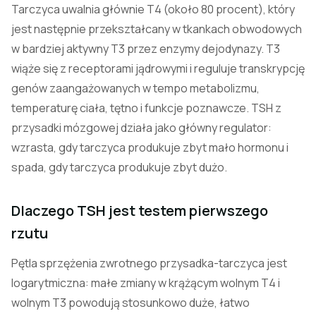
Tarczyca uwalnia głównie T4 (około 80 procent), który
jest następnie przekształcany w tkankach obwodowych
w bardziej aktywny T3 przez enzymy dejodynazy. T3
wiąże się z receptorami jądrowymi i reguluje transkrypcję
genów zaangażowanych w tempo metabolizmu,
temperaturę ciała, tętno i funkcje poznawcze. TSH z
przysadki mózgowej działa jako główny regulator:
wzrasta, gdy tarczyca produkuje zbyt mało hormonu i
spada, gdy tarczyca produkuje zbyt dużo.
Dlaczego TSH jest testem pierwszego
rzutu
Pętla sprzężenia zwrotnego przysadka-tarczyca jest
logarytmiczna: małe zmiany w krążącym wolnym T4 i
wolnym T3 powodują stosunkowo duże, łatwo