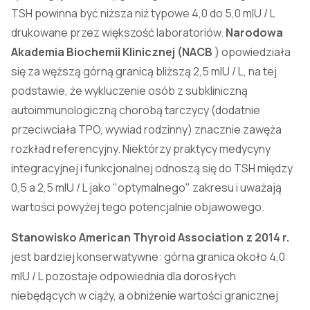
TSH powinna być niższa niż typowe 4,0 do 5,0 mIU / L
drukowane przez większość laboratoriów.
Narodowa
Akademia Biochemii Klinicznej (NACB
) opowiedziała
się za węższą górną granicą bliższą 2,5 mIU / L, na tej
podstawie, że wykluczenie osób z subkliniczną
autoimmunologiczną chorobą tarczycy (dodatnie
przeciwciała TPO, wywiad rodzinny) znacznie zawęża
rozkład referencyjny. Niektórzy praktycy medycyny
integracyjnej i funkcjonalnej odnoszą się do TSH między
0,5 a 2,5 mIU / L jako "optymalnego" zakresu i uważają
wartości powyżej tego potencjalnie objawowego.
Stanowisko American Thyroid Association z 2014 r.
jest bardziej konserwatywne: górna granica około 4,0
mIU / L pozostaje odpowiednia dla dorosłych
niebędących w ciąży, a obniżenie wartości granicznej