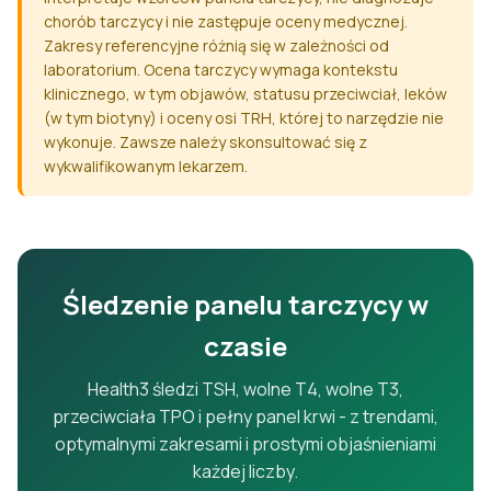
chorób tarczycy i nie zastępuje oceny medycznej.
Zakresy referencyjne różnią się w zależności od
laboratorium. Ocena tarczycy wymaga kontekstu
klinicznego, w tym objawów, statusu przeciwciał, leków
(w tym biotyny) i oceny osi TRH, której to narzędzie nie
wykonuje. Zawsze należy skonsultować się z
wykwalifikowanym lekarzem.
Śledzenie panelu tarczycy w
czasie
Health3 śledzi TSH, wolne T4, wolne T3,
przeciwciała TPO i pełny panel krwi - z trendami,
optymalnymi zakresami i prostymi objaśnieniami
każdej liczby.