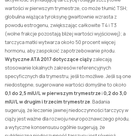
wartości w pierwszym trymestrze, co może tłumić TSH;
globulina wiążąca tyroksynę gwałtownie wzrasta z
powodu estrogenu, zwiększając całkowite T4 i T3
(wolne frakcje pozostają bliżej wartości wyjściowej); a
tarczyca matki wytwarza około 50 procent więcej
hormonu, aby zaspokoić zapotrzebowanie płodu.
Wytyczne ATA 2017 dotyczące ciąży
zalecają
stosowanie lokalnych zakresów referencyjnych
specyficznych dla trymestru, jeśli to możliwe. Jeśli są one
niedostępne, sugerowane wartości domyślne to około
0,1 do 2,5
mIU/L
w pierwszym trymestrze
i
0,2 do 3,0
mIU/L w drugim i trzecim trymestrze
. Badania
sugerują, że leczenie jawnej niedoczynności tarczycy w
ciąży jest ważne dla rozwoju neuropoznawczego płodu,
a wytyczne konsensusu ogólnie sugerują, że
subkliniczna niedoczynność tarczycy jest również