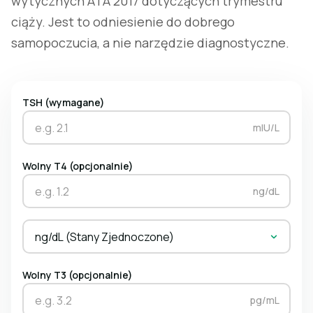
wytycznych ATA 2017 dotyczących trymestru
ciąży. Jest to odniesienie do dobrego
samopoczucia, a nie narzędzie diagnostyczne.
TSH (wymagane)
mIU/L
Wolny T4 (opcjonalnie)
ng/dL
ng/dL (Stany Zjednoczone)
Wolny T3 (opcjonalnie)
pg/mL