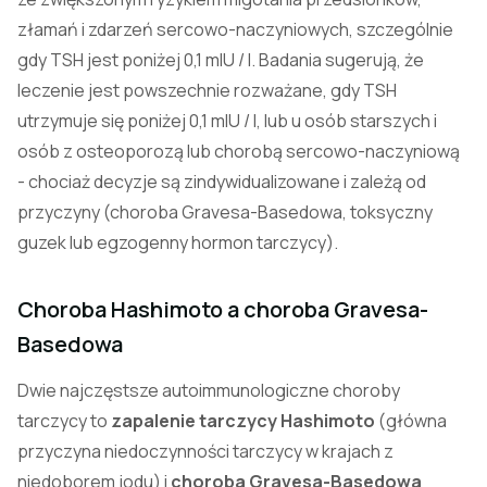
złamań i zdarzeń sercowo-naczyniowych, szczególnie
gdy TSH jest poniżej 0,1 mIU / l. Badania sugerują, że
leczenie jest powszechnie rozważane, gdy TSH
utrzymuje się poniżej 0,1 mIU / l, lub u osób starszych i
osób z osteoporozą lub chorobą sercowo-naczyniową
- chociaż decyzje są zindywidualizowane i zależą od
przyczyny (choroba Gravesa-Basedowa, toksyczny
guzek lub egzogenny hormon tarczycy).
Choroba Hashimoto a choroba Gravesa-
Basedowa
Dwie najczęstsze autoimmunologiczne choroby
tarczycy to
zapalenie tarczycy Hashimoto
(główna
przyczyna niedoczynności tarczycy w krajach z
niedoborem jodu) i
choroba Gravesa-Basedowa