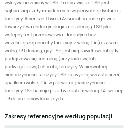
wykrywalne zmiany w TSH. To sprawia, że TSH jest
najbardziej czułym markerem krwi pierwotnej dysfunkcji
tarczycy. American Thyroid Association i inne główne
towarzystwa endokrynologiczne zalecają TSH jako
wstępny test przesiewowy u dorosłych bez
wcześniejszej choroby tarczycy, z wolną T4 (i czasami
wolną T3) dodaną, gdy TSH jest nieprawidłowe lub gdy
podejrzewa się centralną (przysadkową lub
podwzgórzową) chorobę tarczycy. W pierwotnej
niedoczynności tarczycy TSH zazwyczaj wzrasta przed
spadkiem wolnej T4; w pierwotnej nadczynności
tarczycy TSH hamuje przed wzrostem wolnej T4 i wolnej
T3 do poziomów klinicznych.
Zakresy referencyjne według populacji