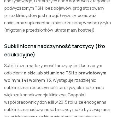
naczyniowego. U starszych osób dorosłych z łagodnie
podwyższonym TSH i bez objawów, próg stosowany
przez klinicystów jest na ogół wyższy, ponieważ
nadmierna suplementacja niesie ze sobą własne ryzyko
(migotanie przedsionków, utrata masy kostnej).
Subkliniczna nadczynność tarczycy (tło
edukacyjne)
Subkliniczna nadczynność tarczycy jest lustrzanym
odbiciem:
niskie lub stłumione TSH z prawidłowym
wolnym T4 i wolnym T3
. Występuje rzadziej niż
subkliniczna niedoczynność tarczycy, ale może mieć
większe konsekwencje kliniczne. Cappola i
współpracownicy donieśli w 2015 roku, że endogenna
subkliniczna nadczynność tarczycy może być związana
ze zwiększonym ryzykiem migotania przedsionków,