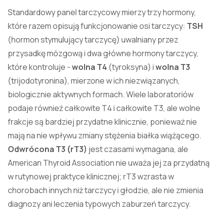
Standardowy panel tarczycowy mierzy trzy hormony,
które razem opisują funkcjonowanie osi tarczycy:
TSH
(hormon stymulujący tarczycę) uwalniany przez
przysadkę mózgową i dwa główne hormony tarczycy,
które kontroluje -
wolna
T4
(tyroksyna) i
wolna T3
(trijodotyronina), mierzone w ich niezwiązanych,
biologicznie aktywnych formach. Wiele laboratoriów
podaje również całkowite T4 i całkowite T3, ale wolne
frakcje są bardziej przydatne klinicznie, ponieważ nie
mają na nie wpływu zmiany stężenia białka wiążącego.
Odwrócona T3 (rT3)
jest czasami wymagana, ale
American Thyroid Association nie uważa jej za przydatną
w rutynowej praktyce klinicznej; rT3 wzrasta w
chorobach innych niż tarczycy i głodzie, ale nie zmienia
diagnozy ani leczenia typowych zaburzeń tarczycy.