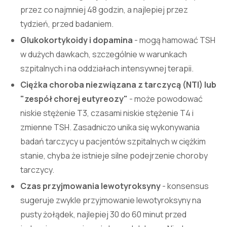
przez co najmniej 48 godzin, a najlepiej przez
tydzień, przed badaniem.
Glukokortykoidy i dopamina
- mogą hamować TSH
w dużych dawkach, szczególnie w warunkach
szpitalnych i na oddziałach intensywnej terapii.
Ciężka choroba niezwiązana z tarczycą (NTI) lub
"zespół chorej eutyreozy"
- może powodować
niskie stężenie T3, czasami niskie stężenie T4 i
zmienne TSH. Zasadniczo unika się wykonywania
badań tarczycy u pacjentów szpitalnych w ciężkim
stanie, chyba że istnieje silne podejrzenie choroby
tarczycy.
Czas przyjmowania lewotyroksyny
- konsensus
sugeruje zwykle przyjmowanie lewotyroksyny na
pusty żołądek, najlepiej 30 do 60 minut przed