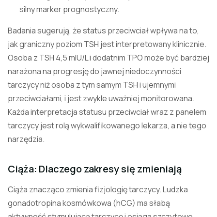
silny marker prognostyczny.
Badania sugerują, że status przeciwciał wpływa na to,
jak graniczny poziom TSH jest interpretowany klinicznie.
Osoba z TSH 4,5 mIU/L i dodatnim TPO może być bardziej
narażona na progresję do jawnej niedoczynności
tarczycy niż osoba z tym samym TSH i ujemnymi
przeciwciałami, i jest zwykle uważniej monitorowana.
Każda interpretacja statusu przeciwciał wraz z panelem
tarczycy jest rolą wykwalifikowanego lekarza, a nie tego
narzędzia.
Ciąża: Dlaczego zakresy się zmieniają
Ciąża znacząco zmienia fizjologię tarczycy. Ludzka
gonadotropina kosmówkowa (hCG) ma słabą
aktywność stymulującą tarczycę i osiąga szczytowe