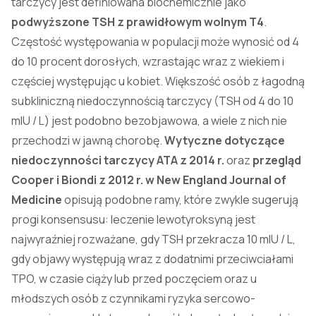
tarczycy jest definiowana biochemicznie jako
podwyższone TSH z prawidłowym wolnym T4
.
Częstość występowania w populacji może wynosić od 4
do 10 procent dorosłych, wzrastając wraz z wiekiem i
częściej występując u kobiet. Większość osób z łagodną
subkliniczną niedoczynnością tarczycy (TSH od 4 do 10
mIU / L) jest podobno bezobjawowa, a wiele z nich nie
przechodzi w jawną chorobę.
Wytyczne dotyczące
niedoczynności tarczycy ATA z 2014 r.
oraz
przegląd
Cooper i Biondi z 2012 r. w New England Journal of
Medicine
opisują podobne ramy, które zwykle sugerują
progi konsensusu: leczenie lewotyroksyną jest
najwyraźniej rozważane, gdy TSH przekracza 10 mIU / L,
gdy objawy występują wraz z dodatnimi przeciwciałami
TPO, w czasie ciąży lub przed poczęciem oraz u
młodszych osób z czynnikami ryzyka sercowo-