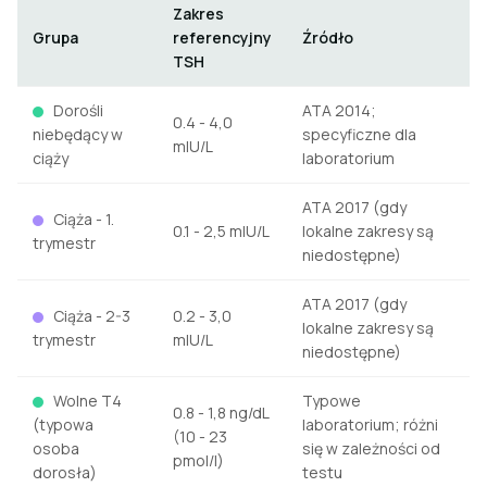
Zakres
Grupa
referencyjny
Źródło
TSH
Dorośli
ATA 2014;
0.4 - 4,0
niebędący w
specyficzne dla
mIU/L
ciąży
laboratorium
ATA 2017 (gdy
Ciąża - 1.
0.1 - 2,5 mIU/L
lokalne zakresy są
trymestr
niedostępne)
ATA 2017 (gdy
Ciąża - 2-3
0.2 - 3,0
lokalne zakresy są
trymestr
mIU/L
niedostępne)
Wolne T4
Typowe
0.8 - 1,8 ng/dL
(typowa
laboratorium; różni
(10 - 23
osoba
się w zależności od
pmol/l)
dorosła)
testu