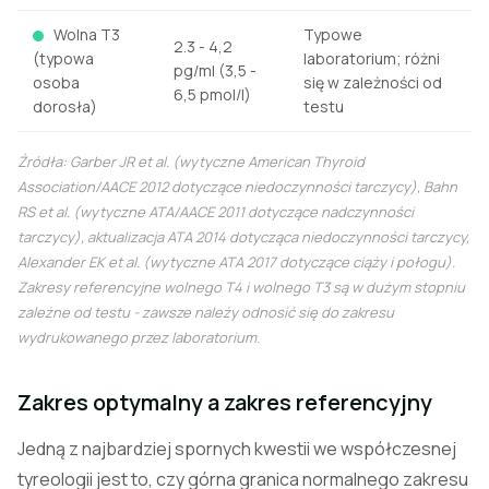
Wolna T3
Typowe
2.3 - 4,2
(typowa
laboratorium; różni
pg/ml (3,5 -
osoba
się w zależności od
6,5 pmol/l)
dorosła)
testu
Źródła: Garber JR et al. (wytyczne American Thyroid
Association/AACE 2012 dotyczące niedoczynności tarczycy), Bahn
RS et al. (wytyczne ATA/AACE 2011 dotyczące nadczynności
tarczycy), aktualizacja ATA 2014 dotycząca niedoczynności tarczycy,
Alexander EK et al. (wytyczne ATA 2017 dotyczące ciąży i połogu).
Zakresy referencyjne wolnego T4 i wolnego T3 są w dużym stopniu
zależne od testu - zawsze należy odnosić się do zakresu
wydrukowanego przez laboratorium.
Zakres optymalny a zakres referencyjny
Jedną z najbardziej spornych kwestii we współczesnej
tyreologii jest to, czy górna granica normalnego zakresu