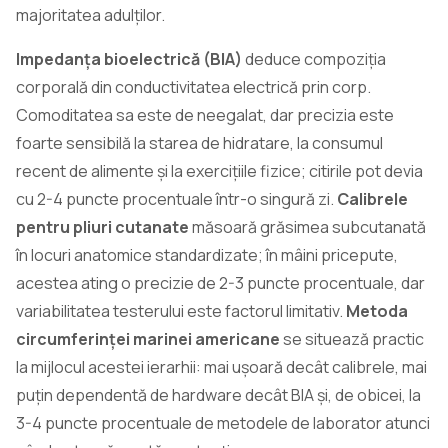
majoritatea adulților.
Impedanța bioelectrică (BIA)
deduce compoziția
corporală din conductivitatea electrică prin corp.
Comoditatea sa este de neegalat, dar precizia este
foarte sensibilă la starea de hidratare, la consumul
recent de alimente și la exercițiile fizice; citirile pot devia
cu 2-4 puncte procentuale într-o singură zi.
Calibrele
pentru pliuri cutanate
măsoară grăsimea subcutanată
în locuri anatomice standardizate; în mâini pricepute,
acestea ating o precizie de 2-3 puncte procentuale, dar
variabilitatea testerului este factorul limitativ.
Metoda
circumferinței marinei americane
se situează practic
la mijlocul acestei ierarhii: mai ușoară decât calibrele, mai
puțin dependentă de hardware decât BIA și, de obicei, la
3-4 puncte procentuale de metodele de laborator atunci