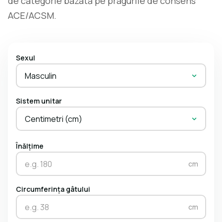
de categorie bazată pe pragurile de consens
ACE/ACSM.
Sexul
Masculin
Sistem unitar
Centimetri (cm)
Înălțime
cm
Circumferința gâtului
cm