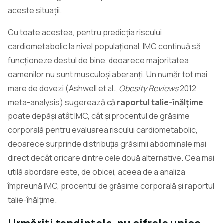
aceste situații.
Cu toate acestea, pentru predicția riscului
cardiometabolic la nivel populațional, IMC continuă să
funcționeze destul de bine, deoarece majoritatea
oamenilor nu sunt musculoși aberanți. Un număr tot mai
mare de dovezi (Ashwell et al.,
Obesity Reviews
2012
meta-analysis) sugerează că
raportul talie-înălțime
poate depăși atât IMC, cât și procentul de grăsime
corporală pentru evaluarea riscului cardiometabolic,
deoarece surprinde distribuția grăsimii abdominale mai
direct decât oricare dintre cele două alternative. Cea mai
utilă abordare este, de obicei, aceea de a analiza
împreună IMC, procentul de grăsime corporală și raportul
talie-înălțime.
Urmăriți tendințele, nu cifrele unice