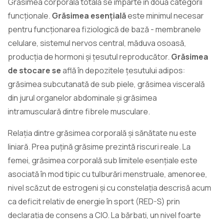
Grăsimea corporală totală se împarte în două categorii
funcționale.
Grăsimea esențială
este minimul necesar
pentru funcționarea fiziologică de bază - membranele
celulare, sistemul nervos central, măduva osoasă,
producția de hormoni și țesutul reproducător.
Grăsimea
de stocare se
află în depozitele țesutului adipos:
grăsimea subcutanată de sub piele, grăsimea viscerală
din jurul organelor abdominale și grăsimea
intramusculară dintre fibrele musculare.
Relația dintre grăsimea corporală și sănătate nu este
liniară. Prea puțină grăsime prezintă riscuri reale. La
femei, grăsimea corporală sub limitele esențiale este
asociată în mod tipic cu tulburări menstruale, amenoree,
nivel scăzut de estrogeni și cu constelația descrisă acum
ca deficit relativ de energie în sport (RED-S) prin
declarația de consens a CIO. La bărbați, un nivel foarte