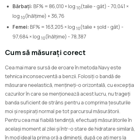
Bărbați:
BF% = 86,010 × log
(talie - gât) - 70,041 ×
10
log
(înălțime) + 36,76
10
Femei:
BF% = 163,205 × log
(talie + șold - gât) -
10
97,684 × log
(înălțime) - 78,387
10
Cum să măsurați corect
Cea mai mare sursă de eroare în metoda Navy este
tehnica inconsecventă a benzii. Folosiți o bandă de
măsurare neelastică, mențineți-o orizontală, cu excepția
cazurilor în care se menționează acest lucru, nu trageți
banda suficient de strâns pentru a comprima țesuturile
moi și respirați normal pe tot parcursul măsurătorii.
Pentru cea mai fiabilă tendință, efectuați măsurătorile în
același moment al zilei și într-o stare de hidratare similară,
în mod ideal la prima oră a dimineții, după ce ați mers la