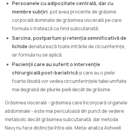
Persoanele cu adipozitate centrală, dar cu
membre subțiri
, pot avea procente de grăsime
corporală dominate de grăsimea viscerală pe care
formula o tratează ca fiind subcutanată.
Sarcina, postpartum și retenția semnificativă de
lichide
denaturează toate intrările de circumferințe,
iar formula nu se aplică.
Pacienții care au suferit o intervenție
chirurgicală post-bariatrică
și care au o piele
foarte lăsată vor vedea circumferințele taliei umflate
mai degrabă de pliurile pielii decât de grăsime.
Grăsimea viscerală - grăsimea care înconjoară organele
abdominale - este mai periculoasă din punct de vedere
metabolic decât grăsimea subcutanată, dar metoda
Navy nu face distincție între ele. Meta-analiza Ashwell