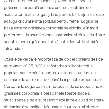
Circumferences and Height"). Acesta estimează
grăsimea corporală pe baza unui set restrâns de
măsurători: înălțime, gât și talie pentru bărbați, la care se
adaugă circumferința șoldului pentru femei. Logica de
bază este că grăsimea corporală se distribuie în mod
preferențial în anumite zone anatomice și că relația dintre
aceste zone și grăsimea totală este destul de stabilă
între indivizi.
Studiile de validare raportează de obicei corelații de r de
aproximativ 0,85-0,90 cu cântărirea hidrostatică la
populații adulte sănătoase, cu o eroare standard de
estimare de aproximativ 3 până la 4 puncte procentuale.
Cercetările sugerează că metoda tinde să subestimeze
grăsimea corporală la persoanele foarte slabe și
musculoase și să o supraestimeze la cele cu adipozitate
abdominală semnificativă, unde măsurarea taliei este