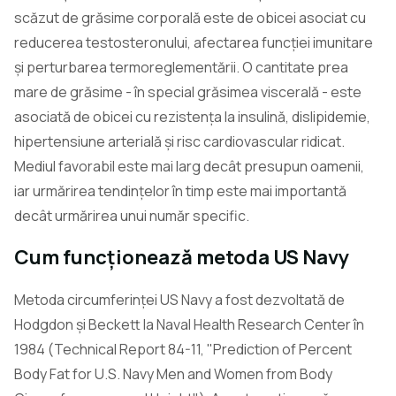
scăzut de grăsime corporală este de obicei asociat cu
reducerea testosteronului, afectarea funcției imunitare
și perturbarea termoreglementării. O cantitate prea
mare de grăsime - în special grăsimea viscerală - este
asociată de obicei cu rezistența la insulină, dislipidemie,
hipertensiune arterială și risc cardiovascular ridicat.
Mediul favorabil este mai larg decât presupun oamenii,
iar urmărirea tendințelor în timp este mai importantă
decât urmărirea unui număr specific.
Cum funcționează metoda US Navy
Metoda circumferinței US Navy a fost dezvoltată de
Hodgdon și Beckett la Naval Health Research Center în
1984 (Technical Report 84-11, "Prediction of Percent
Body Fat for U.S. Navy Men and Women from Body