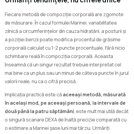
Fiecare metodă de compoziție corporală are zgomote
de măsurare. În cazul formulei Marinei, variabilitatea
zilnică a circumferințelor din cauza hidratării, a posturii și
a poziției benzii poate modifica procentul de grăsime
corporală calculat cu 1-2 puncte procentuale, fără nicio
schimbare reală în compoziția corporală. Aceasta
înseamnă că un singur rezultat trebuie interpretat cel
mai bine ca un plus sau un minus de câteva puncte în jurul
valorii reale, nu ca o cifră precisă.
Implicația practică este că
aceeași metodă, măsurată
în același mod, pe aceeași persoană, la intervale de
două până la patru săptămâni
, este mult mai utilă decât
o singură scanare DEXA de înaltă precizie comparată cu
o estimare a Marinei șase luni mai târziu. Urmăriți