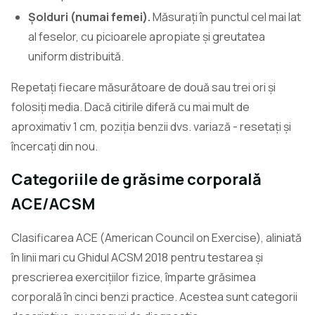
Șolduri (numai femei).
Măsurați în punctul cel mai lat
al feselor, cu picioarele apropiate și greutatea
uniform distribuită.
Repetați fiecare măsurătoare de două sau trei ori și
folosiți media. Dacă citirile diferă cu mai mult de
aproximativ 1 cm, poziția benzii dvs. variază - resetați și
încercați din nou.
Categoriile de grăsime corporală
ACE/ACSM
Clasificarea ACE (American Council on Exercise), aliniată
în linii mari cu Ghidul ACSM 2018 pentru testarea și
prescrierea exercițiilor fizice, împarte grăsimea
corporală în cinci benzi practice. Acestea sunt categorii