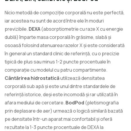
Nicio metodă de compoziție corporală nu este perfectă,
iar acestea nu sunt de acord între ele în moduri
previzibile.
DEXA
(absorptiometrie cu raze X cu energie
dublă) împarte masa corporală în grăsime, slabă și
osoasă folosind atenuarea razelor X și este considerată
în general un standard clinic de referință, cu o precizie
tipică de plus sau minus 1-2 puncte procentuale în
comparație cu modelul cu patru compartimente.
Cântărirea hidrostatică
utilizează densitatea
corporală sub apă și este unul dintre standardele de
referință istorice, deși este incomodă și rar utilizată în
afara mediului de cercetare.
BodPod
(pletismografia
prin deplasare de aer) urmează o logică similară bazată
pe densitate într-un aparat mai confortabil și oferă
rezultate la 1-3 puncte procentuale de DEXA la