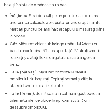
baie și înainte de a mânca sau a bea.
Înălțimea.
Stați desculț pe un perete sau pe rama
unei uși, cu călcâiele apropiate, privind drept înainte.
Marcați punctul cel mai înalt al capului și măsurați până
la podea.
Gât.
Măsurați chiar sub laringe (mărul lui Adam) cu
banda ușor înclinată în jos spre față. Păstrați umerii
relaxați și evitați flexarea gâtului sau strângerea
benzii.
Talie (bărbați).
Măsurați orizontal la nivelul
ombilicului. Nu inspirați. Expirați normal și citiți la
sfârșitul unei expirații relaxate.
Talie (femei).
Se măsoară în cel mai îngust punct al
taliei naturale, de obicei la aproximativ 2-3 cm
deasupra ombilicului.