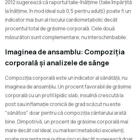
2012 sugerează că raportul talie-înălțime (talie împărțită
la înălțime, în mod ideal sub 0,5 pentru adulți) poate fi un
indicator mai bun al riscului cardiometabolic decât
procentul total de grăsime corporală. Cele două
măsurători sunt complementare, nu interschimbabile.
Imaginea de ansamblu: Compoziția
corporală și analizele de sânge
Compoziția corporală este un indicator al sănătății, nu
imaginea de ansamblu. Un procent favorabil de grăsime
corporală cu un profil lipidic slab, insulină crescută la
post sau inflamație cronică de grad scăzut nu este
"sănătos" doar pentru că compoziția cântarului arată
bine. Dimpotrivă, un procent de grăsime corporală mai
mare decât cel ideal, cu markeri metabolici excelenți,
poate prezenta mai puține riscuri decât sugerează doar