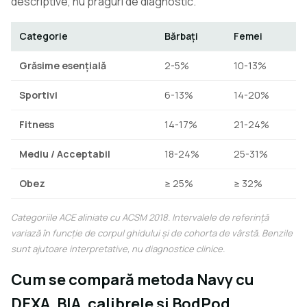
descriptive, nu praguri de diagnostic.
Categorie
Bărbați
Femei
Grăsime esențială
2-5%
10-13%
Sportivi
6-13%
14-20%
Fitness
14-17%
21-24%
Mediu / Acceptabil
18-24%
25-31%
Obez
≥ 25%
≥ 32%
Categoriile ACE aliniate cu ACSM 2018. Intervalele de referință
variază în funcție de corpul ghidului și de cohorta de vârstă. Benzile
sunt ajutoare interpretative, nu diagnostice clinice.
Cum se compară metoda Navy cu
DEXA, BIA, calibrele și BodPod