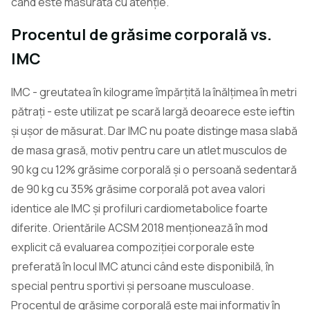
când este măsurată cu atenție.
Procentul de grăsime corporală vs.
IMC
IMC - greutatea în kilograme împărțită la înălțimea în metri
pătrați - este utilizat pe scară largă deoarece este ieftin
și ușor de măsurat. Dar IMC nu poate distinge masa slabă
de masa grasă, motiv pentru care un atlet musculos de
90 kg cu 12% grăsime corporală și o persoană sedentară
de 90 kg cu 35% grăsime corporală pot avea valori
identice ale IMC și profiluri cardiometabolice foarte
diferite. Orientările ACSM 2018 menționează în mod
explicit că evaluarea compoziției corporale este
preferată în locul IMC atunci când este disponibilă, în
special pentru sportivi și persoane musculoase.
Procentul de grăsime corporală este mai informativ în