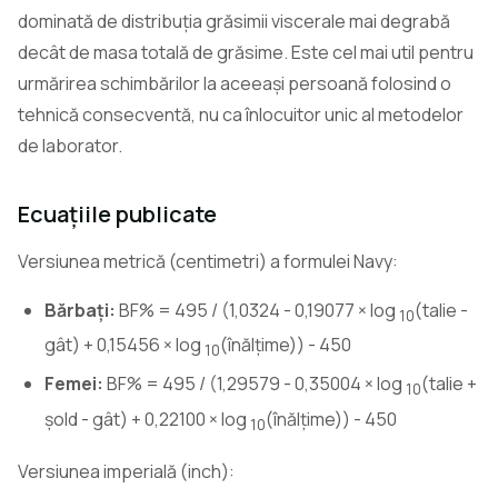
dominată de distribuția grăsimii viscerale mai degrabă
decât de masa totală de grăsime. Este cel mai util pentru
urmărirea schimbărilor la aceeași persoană folosind o
tehnică consecventă, nu ca înlocuitor unic al metodelor
de laborator.
Ecuațiile publicate
Versiunea metrică (centimetri) a formulei Navy:
Bărbați:
BF% = 495 / (1,0324 - 0,19077 × log
(talie -
10
gât) + 0,15456 × log
(înălțime)) - 450
10
Femei:
BF% = 495 / (1,29579 - 0,35004 × log
(talie +
10
șold - gât) + 0,22100 × log
(înălțime)) - 450
10
Versiunea imperială (inch):