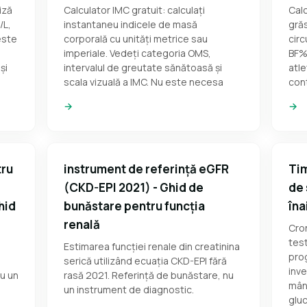
iză
Calculator IMC gratuit: calculați
Calc
/L,
instantaneu indicele de masă
gră
este
corporală cu unități metrice sau
circ
imperiale. Vedeți categoria OMS,
BF% 
și
intervalul de greutate sănătoasă și
atle
scala vizuală a IMC. Nu este necesa
con
→
→
tru
instrument de referință eGFR
Tim
(CKD-EPI 2021) - Ghid de
de 
hid
bunăstare pentru funcția
îna
renală
Cro
test
Estimarea funcției renale din creatinina
prog
serică utilizând ecuația CKD-EPI fără
inve
nu un
rasă 2021. Referință de bunăstare, nu
mânc
un instrument de diagnostic.
gluc