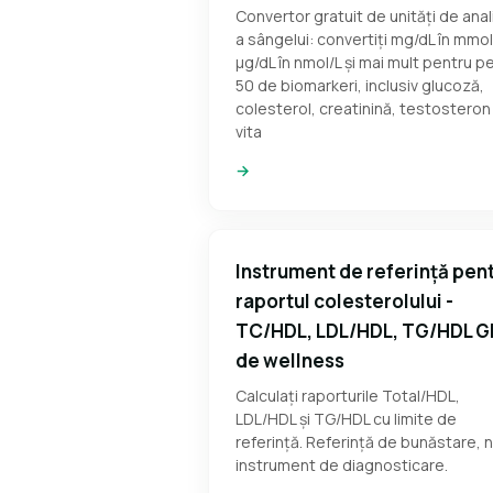
Convertor gratuit de unități de anal
a sângelui: convertiți mg/dL în mmol
µg/dL în nmol/L și mai mult pentru p
50 de biomarkeri, inclusiv glucoză,
colesterol, creatinină, testosteron 
vita
→
Instrument de referință pen
raportul colesterolului -
TC/HDL, LDL/HDL, TG/HDL G
de wellness
Calculați raporturile Total/HDL,
LDL/HDL și TG/HDL cu limite de
referință. Referință de bunăstare, 
instrument de diagnosticare.