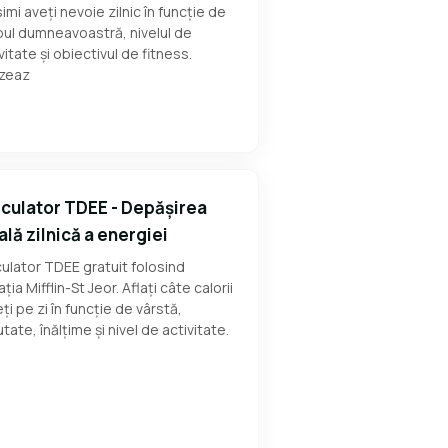
imi aveți nevoie zilnic în funcție de
ul dumneavoastră, nivelul de
vitate și obiectivul de fitness.
izeaz
culator TDEE - Depășirea
ală zilnică a energiei
ulator TDEE gratuit folosind
ția Mifflin-St Jeor. Aflați câte calorii
ți pe zi în funcție de vârstă,
tate, înălțime și nivel de activitate.