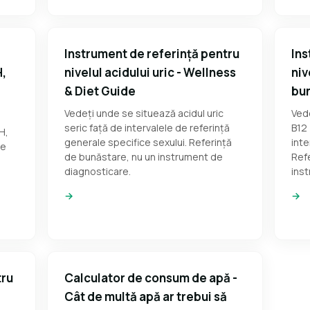
Instrument de referință pentru
Ins
H,
nivelul acidului uric - Wellness
niv
& Diet Guide
bun
Vedeți unde se situează acidul uric
Vede
seric față de intervalele de referință
B12 
H,
generale specifice sexului. Referință
inte
le
de bunăstare, nu un instrument de
Refe
diagnosticare.
ins
→
→
tru
Calculator de consum de apă -
H
Cât de multă apă ar trebui să