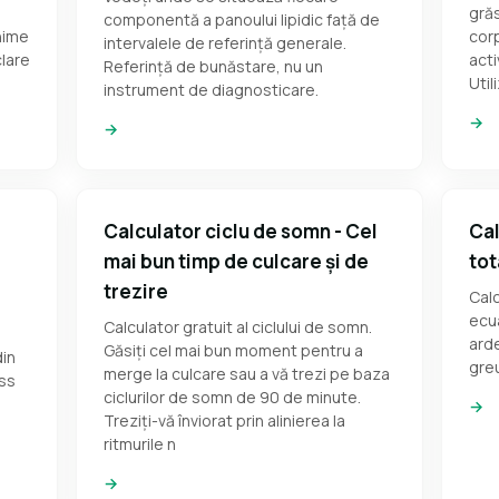
grăs
componentă a panoului lipidic față de
nime
corp
intervalele de referință generale.
clare
acti
Referință de bunăstare, nu un
Util
instrument de diagnosticare.
→
→
Calculator ciclu de somn - Cel
Cal
mai bun timp de culcare și de
tot
trezire
Calc
ecua
Calculator gratuit al ciclului de somn.
arde
Găsiți cel mai bun moment pentru a
din
greu
merge la culcare sau a vă trezi pe baza
ess
ciclurilor de somn de 90 de minute.
→
Treziți-vă înviorat prin alinierea la
ritmurile n
→