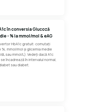
1c în conversia Glucoză
ie - % la mmol/mol & eAG
vertor HbA1c gratuit: comutați
e %, mmol/mol și glicemia medie
/dL sau mmol/L). Vedeți dacă A1c
 se încadrează în intervalul normal,
diabet sau diabet.