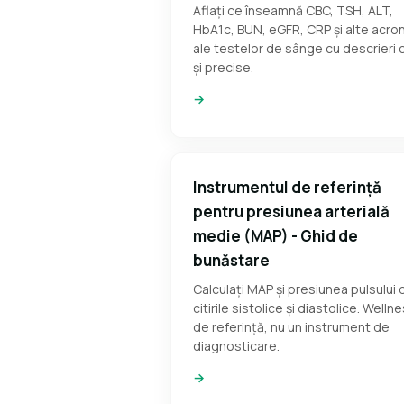
Aflați ce înseamnă CBC, TSH, ALT,
HbA1c, BUN, eGFR, CRP și alte acro
ale testelor de sânge cu descrieri 
și precise.
→
Instrumentul de referință
pentru presiunea arterială
medie (MAP) - Ghid de
bunăstare
Calculați MAP și presiunea pulsului 
citirile sistolice și diastolice. Welln
de referință, nu un instrument de
diagnosticare.
→