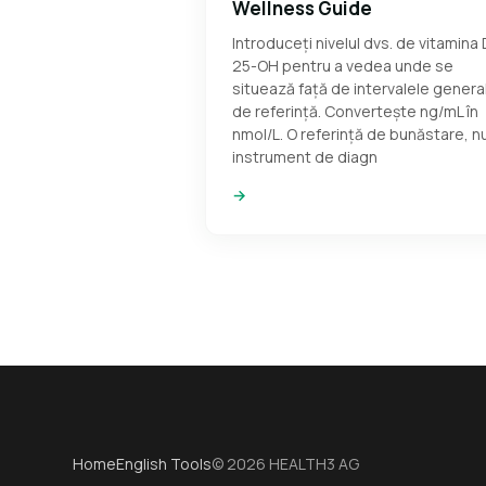
Wellness Guide
Introduceți nivelul dvs. de vitamina 
25-OH pentru a vedea unde se
situează față de intervalele genera
de referință. Convertește ng/mL în
nmol/L. O referință de bunăstare, n
instrument de diagn
→
Home
English Tools
© 2026 HEALTH3 AG