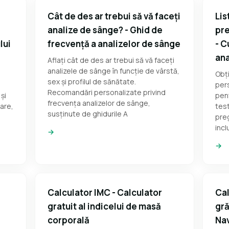
Cât de des ar trebui să vă faceți
Lis
analize de sânge? - Ghid de
pre
lui
frecvență a analizelor de sânge
- C
ana
Aflați cât de des ar trebui să vă faceți
analizele de sânge în funcție de vârstă,
Obți
sex și profilul de sănătate.
per
Recomandări personalizate privind
și
pent
frecvența analizelor de sânge,
are,
test
susținute de ghidurile A
preg
incl
→
→
Calculator IMC - Calculator
Cal
gratuit al indicelui de masă
gră
corporală
Na