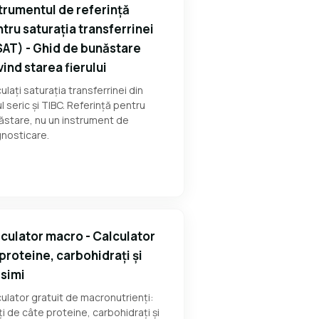
trumentul de referință
tru saturația transferrinei
AT) - Ghid de bunăstare
vind starea fierului
ulați saturația transferrinei din
ul seric și TIBC. Referință pentru
ăstare, nu un instrument de
gnosticare.
culator macro - Calculator
proteine, carbohidrați și
simi
ulator gratuit de macronutrienți:
ți de câte proteine, carbohidrați și