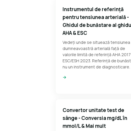
Instrumentul de referință
pentru tensiunea arterială -
Ghidul de bunăstare al ghidu
AHA & ESC
Vedeți unde se situează tensiunea
dumneavoastră arterială față de
valorile limită de referință AHA 2017 
ESC/ESH 2023. Referință de bunăst
nu un instrument de diagnosticare.
→
Convertor unitate test de
sânge - Conversia mg/dL în
mmol/L & Mai mult