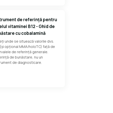
trument de referință pentru
elul vitaminei B12 - Ghid de
ăstare cu cobalamină
ți unde se situează valorile dvs.
(și opțional MMA/holoTC) față de
rvalele de referință generale.
rință de bunăstare, nu un
trument de diagnosticare.