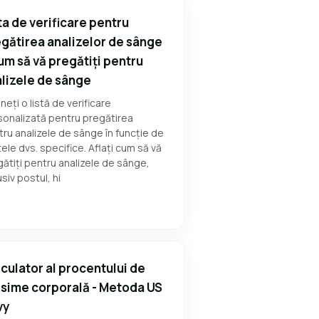
ta de verificare pentru
gătirea analizelor de sânge
um să vă pregătiți pentru
lizele de sânge
neți o listă de verificare
sonalizată pentru pregătirea
ru analizele de sânge în funcție de
ele dvs. specifice. Aflați cum să vă
ătiți pentru analizele de sânge,
usiv postul, hi
culator al procentului de
sime corporală - Metoda US
vy