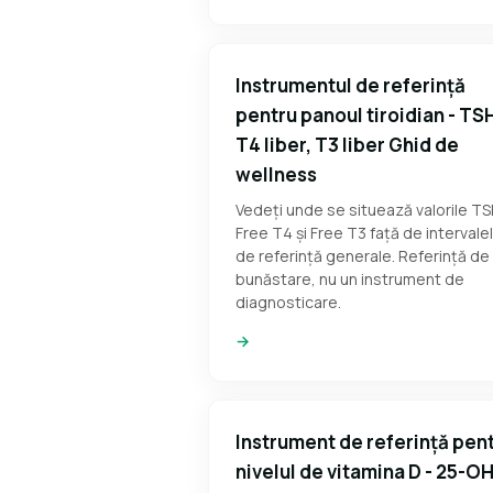
Instrumentul de referință
pentru panoul tiroidian - TS
T4 liber, T3 liber Ghid de
wellness
Vedeți unde se situează valorile TS
Free T4 și Free T3 față de intervale
de referință generale. Referință de
bunăstare, nu un instrument de
diagnosticare.
→
Instrument de referință pen
nivelul de vitamina D - 25-O