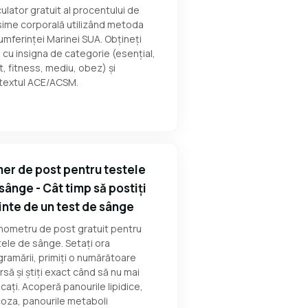
ulator gratuit al procentului de
sime corporală utilizând metoda
umferinței Marinei SUA. Obțineți
cu insigna de categorie (esențial,
t, fitness, mediu, obez) și
textul ACE/ACSM.
er de post pentru testele
sânge - Cât timp să postiți
inte de un test de sânge
nometru de post gratuit pentru
ele de sânge. Setați ora
ramării, primiți o numărătoare
rsă și știți exact când să nu mai
ați. Acoperă panourile lipidice,
oza, panourile metaboli