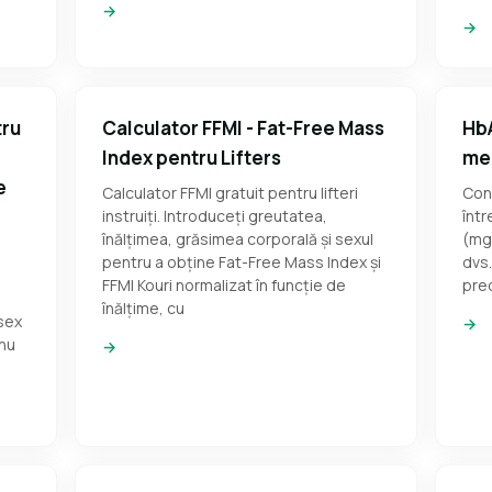
→
→
tru
Calculator FFMI - Fat-Free Mass
HbA
Index pentru Lifters
med
e
Calculator FFMI gratuit pentru lifteri
Con
instruiți. Introduceți greutatea,
într
înălțimea, grăsimea corporală și sexul
(mg
pentru a obține Fat-Free Mass Index și
dvs.
FFMI Kouri normalizat în funcție de
pre
înălțime, cu
 sex
→
 nu
→