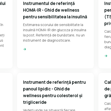
lui
Instrumentul de referință
Ins
HOMA-IR - Ghid de wellness
pen
pentru sensibilitatea la insulină
(TS
pri
 în
Estimarea scorului de sensibilitate la
insulină HOMA-IR din glucoza și insulina
Calc
eți
la post. Referință de bunăstare, nu un
fier
aus
instrument de diagnosticare.
bun
ent
dia
→
→
Instrument de referință pentru
Cal
panoul lipidic - Ghid de
de 
wellness pentru colesterol și
gră
trigliceride
Calc
afla
Vedeți unde se situează fiecare