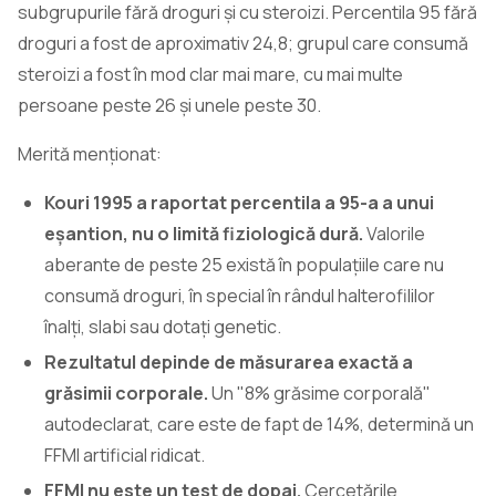
subgrupurile fără droguri și cu steroizi. Percentila 95 fără
droguri a fost de aproximativ 24,8; grupul care consumă
steroizi a fost în mod clar mai mare, cu mai multe
persoane peste 26 și unele peste 30.
Merită menționat:
Kouri 1995 a raportat percentila a 95-a a unui
eșantion, nu o limită fiziologică dură.
Valorile
aberante de peste 25 există în populațiile care nu
consumă droguri, în special în rândul halterofililor
înalți, slabi sau dotați genetic.
Rezultatul depinde de măsurarea exactă a
grăsimii corporale.
Un "8% grăsime corporală"
autodeclarat, care este de fapt de 14%, determină un
FFMI artificial ridicat.
FFMI nu este un test de dopaj.
Cercetările