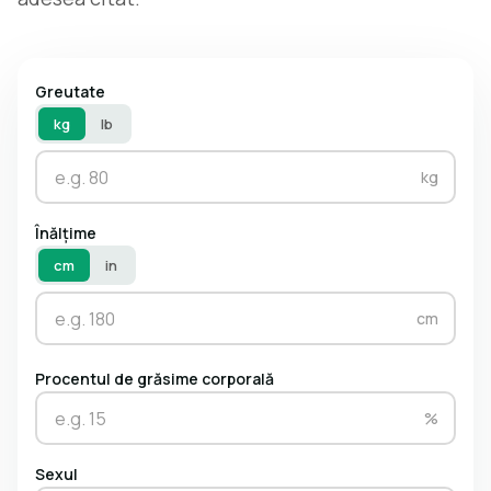
Greutate
kg
lb
kg
Înălțime
cm
in
cm
Procentul de grăsime corporală
%
Sexul