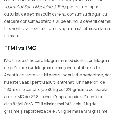
Journal of Sport Medicine
(1995) pentru a compara
culturisti de sex masculin care nu consumau droguri cu
cei care consumau steroizi și, de atunci, a devenit cel mai
frecvent citat rezumat cu un singur număr al musculaturii
formate.
FFMI vs IMC
IMC tratează fiecare kilogram în mod identic: un kilogram
de grăsime și un kilogram de mușchi contribuie la fel.
Acest lucru este valabil pentru populațiile sedentare, dar
nu este valabil pentru adulții antrenați. Un halterofil de
1,80 m care cântărește 90 kg cu 12% grăsime corporală
are un IMC de 27,8 - tehnic "supraponderal" conform
clasificării OMS. FFMI elimină mai întâi cele 11 kg de
grăsime și raportează cele 79 kg de masă fără grăsime