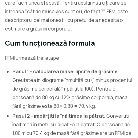
care fac munca efectivă. Pentru adulții instruiți care se
întreabă "cât de musculos sunt eu, de fapt?", FFMI este
descriptorul cel mai onest - cu prețul de a necesita o
estimare a grăsimii corporale.
Cum funcționează formula
FFMI urmează trei etape:
Pasul 1 - calcularea masei lipsite de grăsime.
Greutatea în kilograme înmulțită cu (1 minus procentul
de grăsime corporală împărțit la 100). Pentru o
persoană de 80 kg cu 12% grăsime corporală, masa
fără grăsime este 80 × 0,88 = 70,4 kg.
Pasul 2 - împărțiți la înălțimea la pătrat.
Convertiți
înălțimea în metri și ridicați-o la pătrat. O persoană de
1,80 m cu 70,4 kg de masă fără grăsime are un FFMI de