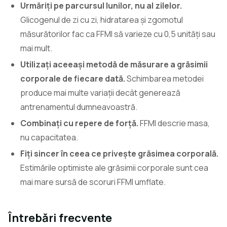
Urmăriți pe parcursul lunilor, nu al zilelor.
Glicogenul de zi cu zi, hidratarea și zgomotul
măsurătorilor fac ca FFMI să varieze cu 0,5 unități sau
mai mult.
Utilizați aceeași metodă de măsurare a grăsimii
corporale de fiecare dată.
Schimbarea metodei
produce mai multe variații decât generează
antrenamentul dumneavoastră.
Combinați cu repere de forță.
FFMI descrie masa,
nu capacitatea.
Fiți sincer în ceea ce privește grăsimea corporală.
Estimările optimiste ale grăsimii corporale sunt cea
mai mare sursă de scoruri FFMI umflate.
Întrebări frecvente