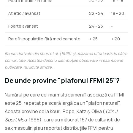
Peste medie / în formă
20 - 22
16 - 18
Atletic / avansat
22 - 24
18 - 20
Foarte avansat
24 - 25
-
Rare în populațiile fără medicamente
> 25
> 20
Bande derivate din Kouri et al. (1995) și utilizarea ulterioară de către
comunitate. Acestea descriu distribuțiile observate în eșantioane
publicate, nu limite stricte.
De unde provine "plafonul FFMI 25"?
Numărul pe care cei mai mulți oameni îl asociază cu FFMI
este 25, repetat pe scară largă ca un "plafon natural".
Acesta provine de la Kouri, Pope, Katz și Oliva (
Clin J
Sport Med
, 1995), care au măsurat 157 de culturisti de
sex masculin și au raportat distribuțiile FFMI pentru