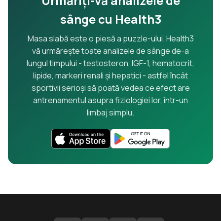
Urmăriți-vă analizele de
sânge cu Health3
Masa slabă este o piesă a puzzle-ului. Health3
vă urmărește toate analizele de sânge de-a
lungul timpului - testosteron, IGF-1, hematocrit,
lipide, markeri renali și hepatici - astfel încât
sportivii serioși să poată vedea ce efect are
antrenamentul asupra fiziologiei lor, într-un
limbaj simplu.