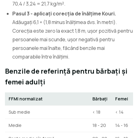
70,4 / 3,24 = 21,7 kg/m².
Pasul 3 - aplicați corecția de înălțime Kouri.
Adăugați 6,1 × (1,8 minus înălțimea dvs. în metri).
Corecția este zero la exact 1,8 m, ușor pozitivă pentru
persoanele mai scunde, ușor negativă pentru
persoanele mai înalte, făcând benzile mai
comparabile între înălțimi.
Benzile de referință pentru bărbați și
femei adulți
FFMI normalizat
Bărbați
Femei
Sub medie
< 18
< 14
Medie
18 - 20
14 - 16