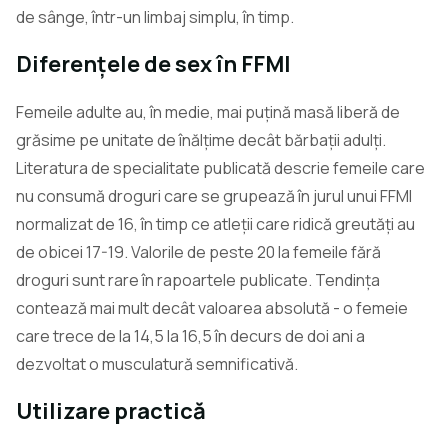
de sânge, într-un limbaj simplu, în timp.
Diferențele de sex în FFMI
Femeile adulte au, în medie, mai puțină masă liberă de
grăsime pe unitate de înălțime decât bărbații adulți.
Literatura de specialitate publicată descrie femeile care
nu consumă droguri care se grupează în jurul unui FFMI
normalizat de 16, în timp ce atleții care ridică greutăți au
de obicei 17-19. Valorile de peste 20 la femeile fără
droguri sunt rare în rapoartele publicate. Tendința
contează mai mult decât valoarea absolută - o femeie
care trece de la 14,5 la 16,5 în decurs de doi ani a
dezvoltat o musculatură semnificativă.
Utilizare practică