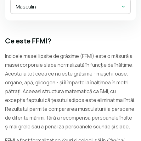
Masculin
Ce este FFMI?
Indicele masei lipsite de grăsime (FFMI) este o măsură a
masei corporale slabe normalizată în funcție de înălțime.
Acesta ia tot ceea ce nu este grăsime - mușchi, oase,
organe, apă, glicogen - și îl împarte la înălțimea în metri
pătrați. Aceeași structură matematică ca BMI, cu
excepția faptului că țesutul adipos este eliminat mai întâi.
Rezultatul permite compararea musculaturii la persoane
de diferite mărimi, fără a recompensa persoanele înalte
și mai grele sau a penaliza persoanele scunde și slabe.
FFMI a fost formalizat de Kouri și colegii săi în
Clinical