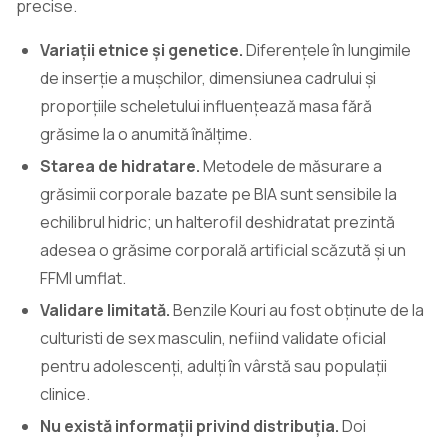
precise.
Variații etnice și genetice.
Diferențele în lungimile
de inserție a mușchilor, dimensiunea cadrului și
proporțiile scheletului influențează masa fără
grăsime la o anumită înălțime.
Starea de hidratare.
Metodele de măsurare a
grăsimii corporale bazate pe BIA sunt sensibile la
echilibrul hidric; un halterofil deshidratat prezintă
adesea o grăsime corporală artificial scăzută și un
FFMI umflat.
Validare limitată.
Benzile Kouri au fost obținute de la
culturisti de sex masculin, nefiind validate oficial
pentru adolescenți, adulți în vârstă sau populații
clinice.
Nu există informații privind distribuția.
Doi