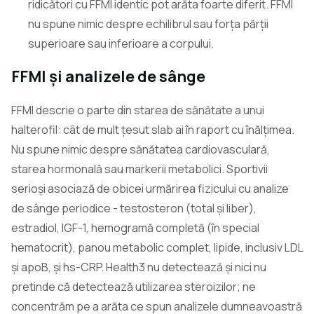
ridicători cu FFMI identic pot arăta foarte diferit. FFMI
nu spune nimic despre echilibrul sau forța părții
superioare sau inferioare a corpului.
FFMI și analizele de sânge
FFMI descrie o parte din starea de sănătate a unui
halterofil: cât de mult țesut slab ai în raport cu înălțimea.
Nu spune nimic despre sănătatea cardiovasculară,
starea hormonală sau markerii metabolici. Sportivii
serioși asociază de obicei urmărirea fizicului cu analize
de sânge periodice - testosteron (total și liber),
estradiol, IGF-1, hemogramă completă (în special
hematocrit), panou metabolic complet, lipide, inclusiv LDL
și apoB, și hs-CRP. Health3 nu detectează și nici nu
pretinde că detectează utilizarea steroizilor; ne
concentrăm pe a arăta ce spun analizele dumneavoastră