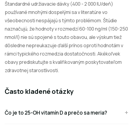
Štandardné udržiavacie dávky (400 - 2 000 IU/deň)
používané mnohými dospelými sa v literatúre vo
všeobecnosti nespájajú s týmto problémom. Štúdie
naznačujú, že hodnoty v rozmedzí 60-100 ng/ml (150-250
nmol/l) nie sú spojené s touto obavou, ale výskum tiež
dôsledne nepreukazuje ďalší prínos oproti hodnotám v
rámci typického rozmedzia dostatočnosti. Akékoľvek
obavy prediskutujte s kvalifikovaným poskytovateľom
zdravotnej starostlivosti.
Často kladené otázky
Čo je to 25-OH vitamín D a prečo sa meria?