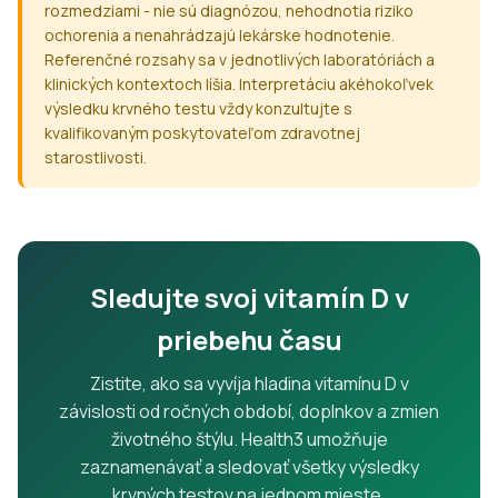
rozmedziami - nie sú diagnózou, nehodnotia riziko
ochorenia a nenahrádzajú lekárske hodnotenie.
Referenčné rozsahy sa v jednotlivých laboratóriách a
klinických kontextoch líšia. Interpretáciu akéhokoľvek
výsledku krvného testu vždy konzultujte s
kvalifikovaným poskytovateľom zdravotnej
starostlivosti.
Sledujte svoj vitamín D v
priebehu času
Zistite, ako sa vyvíja hladina vitamínu D v
závislosti od ročných období, doplnkov a zmien
životného štýlu. Health3 umožňuje
zaznamenávať a sledovať všetky výsledky
krvných testov na jednom mieste.