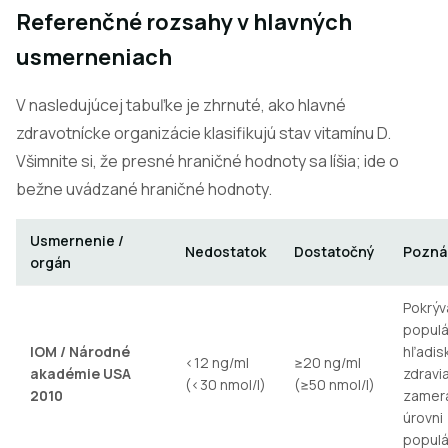
Referenčné rozsahy v hlavných
usmerneniach
V nasledujúcej tabuľke je zhrnuté, ako hlavné
zdravotnícke organizácie klasifikujú stav vitamínu D.
Všimnite si, že presné hraničné hodnoty sa líšia; ide o
bežne uvádzané hraničné hodnoty.
Usmernenie /
Nedostatok
Dostatočný
Pozná
orgán
Pokrýv
populá
IOM / Národné
hľadis
<12 ng/ml
≥20 ng/ml
akadémie USA
zdravia
(<30 nmol/l)
(≥50 nmol/l)
2010
zamera
úrovni
populá