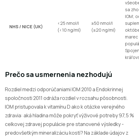
všeob
sa zho
IOM; 
<25 nmol/l
≥50 nmol/l
suple
NHS / NICE (UK)
(<10 ng/ml)
(≥20 ng/ml)
októbe
marec
populá
Spoje
kráľov
Prečo sa usmernenia nezhodujú
Rozdiel medzi odporúčaniami IOM 2010 a Endokrinnej
spoločnosti 2011 odráža rozdiel v rozsahu pôsobnosti.
IOM pristupovala k vitamínu D ako k otázke verejného
zdravia: aká hladina môže pokryť výživové potreby 97,5 %
celkovej zdravej populácie pre stanovené výsledky -
predovšetkým mineralizáciu kostí? Na základe údajov z