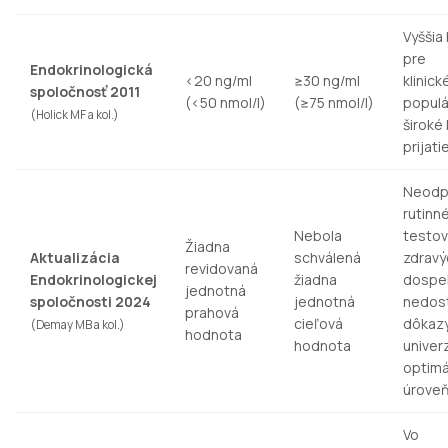
Vyššia
pre
Endokrinologická
<20 ng/ml
≥30 ng/ml
klinick
spoločnosť 2011
(<50 nmol/l)
(≥75 nmol/l)
populá
(Holick MF a kol.)
široké 
prijati
Neodp
rutinn
Nebola
testov
Žiadna
Aktualizácia
schválená
zdravý
revidovaná
Endokrinologickej
žiadna
dospel
jednotná
spoločnosti 2024
jednotná
nedos
prahová
cieľová
dôkazy
(Demay MB a kol.)
hodnota
hodnota
univer
optimá
úrove
Vo