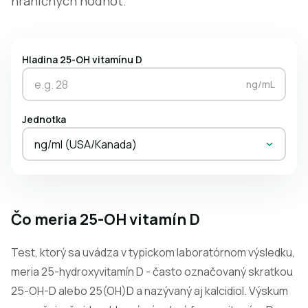
hraničných hodnôt.
Hladina 25-OH vitamínu D
ng/mL
Jednotka
ng/ml (USA/Kanada)
Čo meria 25-OH vitamín D
Test, ktorý sa uvádza v typickom laboratórnom výsledku,
meria 25-hydroxyvitamín D - často označovaný skratkou
25-OH-D alebo 25(OH)D a nazývaný aj kalcidiol. Výskum