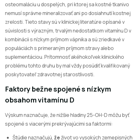
osteomaláciu u dospelých, pri ktorej sa kostné tkanivo
nemusí správne mineralizovať ani po dosiahnutí kostnej
zrelosti. Tieto stavy sú v klinickej literatúre opísané v
súvislosti s výrazným, trvalým nedostatkom vitamínu D v
kombinácii s nízkym príjmom vápnika a sú zriedkavé v
populáciách s primeraným príjmom stravy alebo
suplementáciou. Prítomnosť akéhokoľvek klinického
problému tohto druhu by mal vždy posúdiť kvalifikovaný
poskytovateľ zdravotnej starostlivosti.
Faktory bežne spojené s nízkym
obsahom vitamínu D
Výskum naznačuje, že nižšie hladiny 25-OH-D môžu byť
spojené s viacerými prekrývajúcimi sa faktormi:
Štúdie naznačujú,
že
život vo vysokých zemepisných