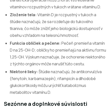
bariatrická operácia môžu zhoršiť vstrebávanie
vitamínov rozpustných v tukoch vrátane vitamínu D.
Zloženie tela:
Vitamín D je rozpustný v tukoch a
štúdie naznačujú, že sa rozdeľuje do tukového
tkaniva, čo môže znížiť jeho biologickú dostupnosť v
obehu vzhľadom na telesnú hmotnosť.
Funkcia obličiek a pečene:
Pečeň premieňa vitamín
D na 25-OH-D; obličky ho premieňajú na aktívnu formu
1,25-OH. Výskum naznačuje, že ochorenie niektorého
z týchto orgánov môže narušiť túto cestu.
Niektoré lieky:
Štúdie naznačujú, že antikonvulzíva
(fenytoín, karbamazepín), rifampicín a dlhodobé
glukokortikoidy môžu urýchliť katabolizmus
metabolitov vitamínu D.
Sezónne a doplnkové súvislosti