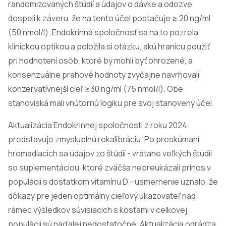
randomizovaných štúdií a údajov o dávke a odozve
dospeli k záveru, že na tento účel postačuje ≥ 20 ng/ml
(50 nmol/l). Endokrinná spoločnosť sa na to pozrela
klinickou optikou a položila si otázku, akú hranicu použiť
pri hodnotení osôb, ktoré by mohli byť ohrozené, a
konsenzuálne prahové hodnoty zvyčajne navrhovali
konzervatívnejší cieľ ≥30 ng/ml (75 nmol/l). Obe
stanoviská mali vnútornú logiku pre svoj stanovený účel.
Aktualizácia Endokrinnej spoločnosti z roku 2024
predstavuje zmysluplnú rekalibráciu. Po preskúmaní
hromadiacich sa údajov zo štúdií - vrátane veľkých štúdií
so suplementáciou, ktoré zväčša nepreukázali prínos v
populácii s dostatkom vitamínu D - usmernenie uznalo, že
dôkazy pre jeden optimálny cieľový ukazovateľ nad
rámec výsledkov súvisiacich s kosťami v celkovej
populácii sú naďalej nedostatočné. Aktualizácia odrádza