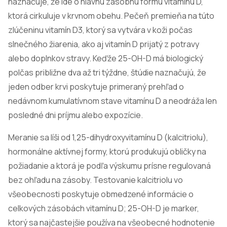
naznačuje, že ide o hlavnú zásobnú formu vitamínu D,
ktorá cirkuluje v krvnom obehu. Pečeň premieňa na túto
zlúčeninu vitamín D3, ktorý sa vytvára v koži počas
slnečného žiarenia, ako aj vitamín D prijatý z potravy
alebo doplnkov stravy. Keďže 25-OH-D má biologický
polčas približne dva až tri týždne, štúdie naznačujú, že
jeden odber krvi poskytuje primeraný prehľad o
nedávnom kumulatívnom stave vitamínu D a neodráža len
posledné dni príjmu alebo expozície.
Meranie sa líši od 1,25-dihydroxyvitamínu D (kalcitriolu),
hormonálne aktívnej formy, ktorú produkujú obličky na
požiadanie a ktorá je podľa výskumu prísne regulovaná
bez ohľadu na zásoby. Testovanie kalcitriolu vo
všeobecnosti poskytuje obmedzené informácie o
celkových zásobách vitamínu D; 25-OH-D je marker,
ktorý sa najčastejšie používa na všeobecné hodnotenie