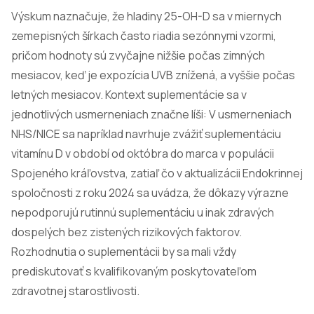
Výskum naznačuje, že hladiny 25-OH-D sa v miernych
zemepisných šírkach často riadia sezónnymi vzormi,
pričom hodnoty sú zvyčajne nižšie počas zimných
mesiacov, keď je expozícia UVB znížená, a vyššie počas
letných mesiacov. Kontext suplementácie sa v
jednotlivých usmerneniach značne líši: V usmerneniach
NHS/NICE sa napríklad navrhuje zvážiť suplementáciu
vitamínu D v období od októbra do marca v populácii
Spojeného kráľovstva, zatiaľ čo v aktualizácii Endokrinnej
spoločnosti z roku 2024 sa uvádza, že dôkazy výrazne
nepodporujú rutinnú suplementáciu u inak zdravých
dospelých bez zistených rizikových faktorov.
Rozhodnutia o suplementácii by sa mali vždy
prediskutovať s kvalifikovaným poskytovateľom
zdravotnej starostlivosti.