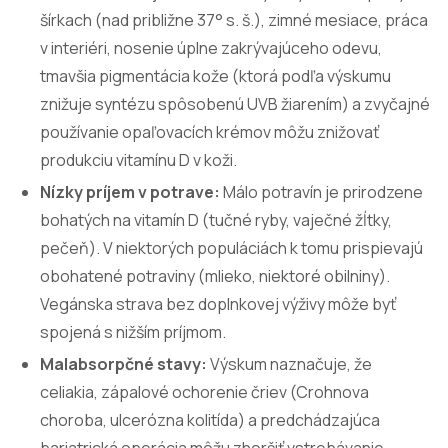
šírkach (nad približne 37° s. š.), zimné mesiace, práca
v interiéri, nosenie úplne zakrývajúceho odevu,
tmavšia pigmentácia kože (ktorá podľa výskumu
znižuje syntézu spôsobenú UVB žiarením) a zvyčajné
používanie opaľovacích krémov môžu znižovať
produkciu vitamínu D v koži.
Nízky príjem v potrave:
Málo potravín je prirodzene
bohatých na vitamín D (tučné ryby, vaječné žĺtky,
pečeň). V niektorých populáciách k tomu prispievajú
obohatené potraviny (mlieko, niektoré obilniny).
Vegánska strava bez doplnkovej výživy môže byť
spojená s nižším príjmom.
Malabsorpčné stavy:
Výskum naznačuje, že
celiakia, zápalové ochorenie čriev (Crohnova
choroba, ulcerózna kolitída) a predchádzajúca