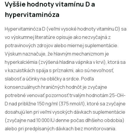
Vyššie hodnoty vitamínu D a
hypervitaminóza
Hypervitaminóza D (veľmi vysoké hodnoty vitamínu D) sa
vo výskumnej literatúre opisuje ako nezvyčajná z
potravinových zdrojov alebo miernej suplementácie.
Výskum naznačuje, že hlavným mechanizmom je
hyperkalciémia (zvýšená hladina vápnika v krvi), ktorá sa
v kazuistikách spája s príznakmi, ako sú nevoľnosť,
slabosť a účinky na obličky a srdce. Podľa
konsenzuálnych hraničných hodnôt je zvyčajne
potrebné venovať pozornosť trvalým hodnotám 25-OH-
D nad približne 150 ng/ml (375 nmol/l), ktoré sa zvyčajne
dosahujú len pri veľmi vysokých dávkach suplementácie
(zvyčajne nad 10 000 IU denne počas dlhšieho obdobia)
alebo pri predpísaných dávkach bez monitorovania.