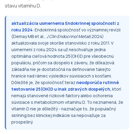
stavu vitamínu D.
aktualizácia usmernenia Endokrinnej spoločnosti z
roku 2024
: Endokrinná spoločnosť vo významnej revízii
(Demay MB et al.,
J Clin Endocrinol Metab
2024)
aktualizovala svoje skoršie stanovisko z roku 2011. V
usmernení z roku 2024 sa už neschvaľuje jedna
optimálna cieľová hodnota 25(OH)D pre všeobecnú
populáciu, pričom sa dospelo k záveru, že dôkazová
základňa nie je dostatočná na definovanie takejto
hranice nad rámec výsledkov súvisiacich s kosťami.
Dôležité je, že spoločnosť teraz
neodporúča rutinné
testovanie 25(OH)D u inak zdravých dospelých,
ktorí
nemajú stanovené rizikové faktory alebo ochorenia
súvisiace s metabolizmom vitamínu D. To neznamená, že
vitamín D nie je dôležitý - naznačuje to, že populačný
skríning bez klinickej indikácie sa nepovažuje za
prospešný.