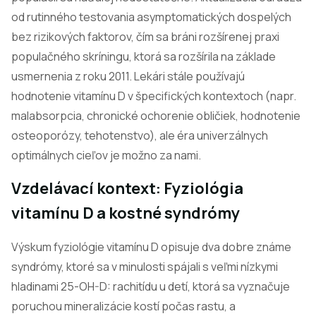
od rutinného testovania asymptomatických dospelých
bez rizikových faktorov, čím sa bráni rozšírenej praxi
populačného skríningu, ktorá sa rozšírila na základe
usmernenia z roku 2011. Lekári stále používajú
hodnotenie vitamínu D v špecifických kontextoch (napr.
malabsorpcia, chronické ochorenie obličiek, hodnotenie
osteoporózy, tehotenstvo), ale éra univerzálnych
optimálnych cieľov je možno za nami.
Vzdelávací kontext: Fyziológia
vitamínu D a kostné syndrómy
Výskum fyziológie vitamínu D opisuje dva dobre známe
syndrómy, ktoré sa v minulosti spájali s veľmi nízkymi
hladinami 25-OH-D: rachitídu u detí, ktorá sa vyznačuje
poruchou mineralizácie kostí počas rastu, a