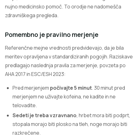
nujno medicinsko pomoč. To orodje ne nadomešča
zdravniškega pregleda.
Pomembno je pravilno merjenje
Referenčne mejne vrednosti predvidevajo, da je bila
meritev opravljena v standardiziranih pogojih. Raziskave
predlagajo naslednja pravila za merjenje, povzeta po
AHA 2017 in ESC/ESH 2023:
Pred merjenjem
počivajte 5 minut
. 30 minut pred
merjenjem ne uživajte kofeina, ne kadite in ne
telovadite.
Sedeti je treba vzravnano
, hrbet mora biti podprt,
stopala morajo biti plosko na tleh, noge morajo biti
razkrečene.