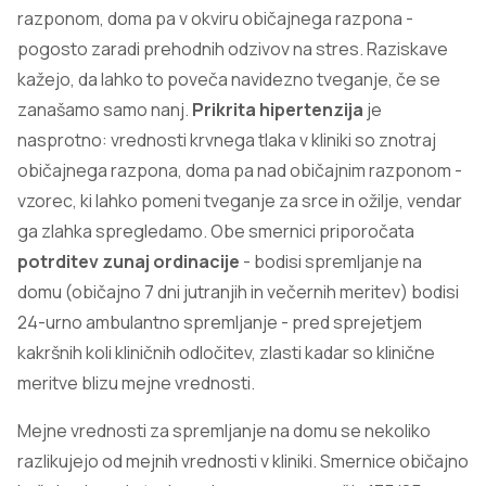
razponom, doma pa v okviru običajnega razpona -
pogosto zaradi prehodnih odzivov na stres. Raziskave
kažejo, da lahko to poveča navidezno tveganje, če se
zanašamo samo nanj.
Prikrita hipertenzija
je
nasprotno: vrednosti krvnega tlaka v kliniki so znotraj
običajnega razpona, doma pa nad običajnim razponom -
vzorec, ki lahko pomeni tveganje za srce in ožilje, vendar
ga zlahka spregledamo. Obe smernici priporočata
potrditev zunaj ordinacije
- bodisi spremljanje na
domu (običajno 7 dni jutranjih in večernih meritev) bodisi
24-urno ambulantno spremljanje - pred sprejetjem
kakršnih koli kliničnih odločitev, zlasti kadar so klinične
meritve blizu mejne vrednosti.
Mejne vrednosti za spremljanje na domu se nekoliko
razlikujejo od mejnih vrednosti v kliniki. Smernice običajno