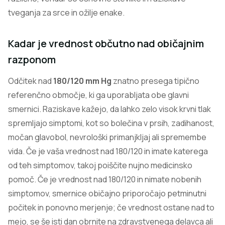
tveganja za srce in ožilje enake.
Kadar je vrednost občutno nad običajnim
razponom
Odčitek nad
180/120 mm Hg
znatno presega tipično
referenčno območje, ki ga uporabljata obe glavni
smernici. Raziskave kažejo, da lahko zelo visok krvni tlak
spremljajo simptomi, kot so bolečina v prsih, zadihanost,
močan glavobol, nevrološki primanjkljaj ali spremembe
vida. Če je vaša vrednost nad 180/120 in imate katerega
od teh simptomov, takoj poiščite nujno medicinsko
pomoč. Če je vrednost nad 180/120 in nimate nobenih
simptomov, smernice običajno priporočajo petminutni
počitek in ponovno merjenje; če vrednost ostane nad to
mejo, se še isti dan obrnite na zdravstvenega delavca ali