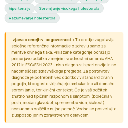
hipertenzije
Spremljanje visokega holesterola
Razumevanje holesterola
Izjava o omejitvi odgovornosti:
To orodje zagotavlja
splošne referenčne informacije o zdravju samo za
meritve krvnega tlaka. Prikazane kategorije odražajo
primerjavo odčitka z mejnimi vrednostmi smernic AHA
2017 in ESC/ESH 2023 - niso diagnoza hipertenzije in ne
nadomeščajo zdravniškega pregleda. Za postavitev
diagnoze je potrebnih več odčitkov v standardiziranih
pogojih, ki pogosto vključujejo ambulantno ali domače
spremljanje, ter klinični kontekst. Če je vaš odčitek
znatno nad tipičnim razponom s simptomi (bolečina v
prsih, močan glavobol, spremembe vida, šibkost),
nemudoma poiščite nujno pomoč. Vedno se posvetujte
z usposobljenim zdravstvenim delavcem.