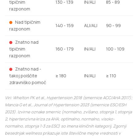
tipičnim
130 - 139
IN/ALI
85 - 89
razponom
Nad tipičnim
140 - 159
ALI/ALI
90 - 99
razponom
Znatno nad
tipičnim
160 - 179
IN/ALI
100 - 109
razponom
Znatno nad -
takoj poiščite
≥ 180
IN/ALI
≥ 110
zdravniško pomoč
Viri: Whelton PK et al.,
Hypertension
2018 (smernice ACC/AHA 2017);
Mancia G et al.,
Journal of Hypertension
2023 (smernice ESC/ESH
2023). Izvirne oznake smernic (normalno, zvišano, stopnja 1, stopnja
2, hipertenzivna kriza za AHA; optimalno, normalno, visoko-
normalno, stopnja 1-3 za ESC) so imena kliničnih kategorij. Zgornji
besednjak wellness prikazuje iste številčne mejne vrednosti v