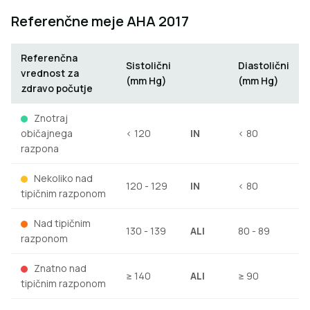
Referenčne meje AHA 2017
Referenčna
Sistolični
Diastolični
vrednost za
(mm Hg)
(mm Hg)
zdravo počutje
Znotraj
običajnega
< 120
IN
< 80
razpona
Nekoliko nad
120 - 129
IN
< 80
tipičnim razponom
Nad tipičnim
130 - 139
ALI
80 - 89
razponom
Znatno nad
≥ 140
ALI
≥ 90
tipičnim razponom