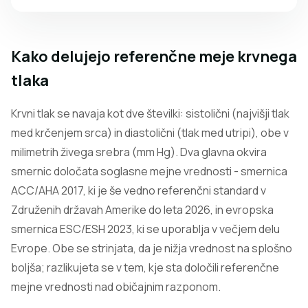
Kako delujejo referenčne meje krvnega
tlaka
Krvni tlak se navaja kot dve številki: sistolični (najvišji tlak
med krčenjem srca) in diastolični (tlak med utripi), obe v
milimetrih živega srebra (mm Hg). Dva glavna okvira
smernic določata soglasne mejne vrednosti - smernica
ACC/AHA 2017, ki je še vedno referenčni standard v
Združenih državah Amerike do leta 2026, in evropska
smernica ESC/ESH 2023, ki se uporablja v večjem delu
Evrope. Obe se strinjata, da je nižja vrednost na splošno
boljša; razlikujeta se v tem, kje sta določili referenčne
mejne vrednosti nad običajnim razponom.