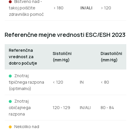
Bistveno nad -
takoj poiščite
> 180
IN/ALI
> 120
zdravniško pomoč
Referenčne mejne vrednosti ESC/ESH 2023
Referenčna
Sistolični
Diastolični
vrednost za
(mm Hg)
(mm Hg)
dobro počutje
Znotraj
tipičnega razpona
< 120
IN
< 80
(optimalno)
Znotraj
običajnega
120 - 129
IN/ALI
80 - 84
razpona
Nekoliko nad