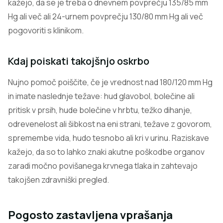
kažejo, da se je treba o dnevnem povprečju 135/85 mm
Hg ali več ali 24-urnem povprečju 130/80 mm Hg ali več
pogovoriti s klinikom.
Kdaj poiskati takojšnjo oskrbo
Nujno pomoč poiščite, če je vrednost nad 180/120 mm Hg
in imate naslednje težave: hud glavobol, bolečine ali
pritisk v prsih, hude bolečine v hrbtu, težko dihanje,
odrevenelost ali šibkost na eni strani, težave z govorom,
spremembe vida, hudo tesnobo ali kri v urinu. Raziskave
kažejo, da so to lahko znaki akutne poškodbe organov
zaradi močno povišanega krvnega tlaka in zahtevajo
takojšen zdravniški pregled.
Pogosto zastavljena vprašanja