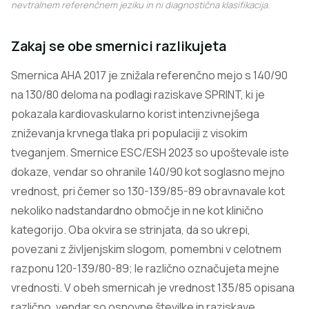
nevtralnem referenčnem jeziku in ni diagnostična klasifikacija.
Zakaj se obe smernici razlikujeta
Smernica AHA 2017 je znižala referenčno mejo s 140/90
na 130/80 deloma na podlagi raziskave SPRINT, ki je
pokazala kardiovaskularno korist intenzivnejšega
zniževanja krvnega tlaka pri populaciji z visokim
tveganjem. Smernice ESC/ESH 2023 so upoštevale iste
dokaze, vendar so ohranile 140/90 kot soglasno mejno
vrednost, pri čemer so 130-139/85-89 obravnavale kot
nekoliko nadstandardno območje in ne kot klinično
kategorijo. Oba okvira se strinjata, da so ukrepi,
povezani z življenjskim slogom, pomembni v celotnem
razponu 120-139/80-89; le različno označujeta mejne
vrednosti. V obeh smernicah je vrednost 135/85 opisana
različno, vendar so osnovne številke in raziskave