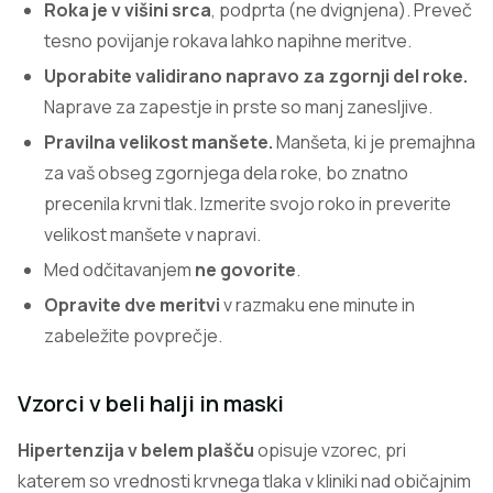
Roka je v višini srca
, podprta (ne dvignjena). Preveč
tesno povijanje rokava lahko napihne meritve.
Uporabite validirano napravo za zgornji del roke.
Naprave za zapestje in prste so manj zanesljive.
Pravilna velikost manšete.
Manšeta, ki je premajhna
za vaš obseg zgornjega dela roke, bo znatno
precenila krvni tlak. Izmerite svojo roko in preverite
velikost manšete v napravi.
Med odčitavanjem
ne govorite
.
Opravite dve meritvi
v razmaku ene minute in
zabeležite povprečje.
Vzorci v beli halji in maski
Hipertenzija v belem plašču
opisuje vzorec, pri
katerem so vrednosti krvnega tlaka v kliniki nad običajnim