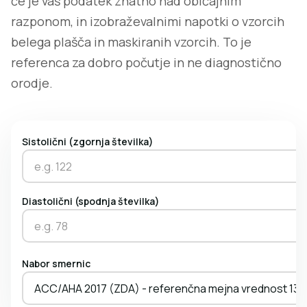
če je vaš podatek znatno nad običajnim
razponom, in izobraževalnimi napotki o vzorcih
belega plašča in maskiranih vzorcih. To je
referenca za dobro počutje in ne diagnostično
orodje.
Sistolični (zgornja številka)
Diastolični (spodnja številka)
Nabor smernic
ACC/AHA 2017 (ZDA) - referenčna mejna vrednost 130