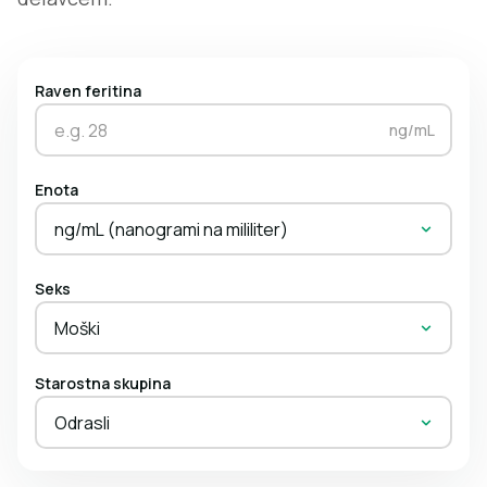
Raven feritina
ng/mL
Enota
ng/mL (nanogrami na mililiter)
Seks
Moški
Starostna skupina
Odrasli