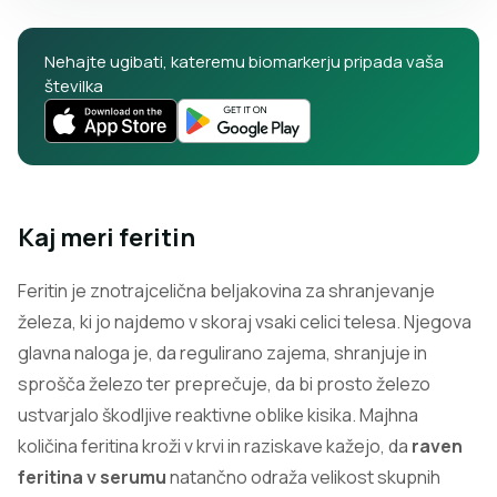
Nehajte ugibati, kateremu biomarkerju pripada vaša
številka
Kaj meri feritin
Feritin je znotrajcelična beljakovina za shranjevanje
železa, ki jo najdemo v skoraj vsaki celici telesa. Njegova
glavna naloga je, da regulirano zajema, shranjuje in
sprošča železo ter preprečuje, da bi prosto železo
ustvarjalo škodljive reaktivne oblike kisika. Majhna
količina feritina kroži v krvi in raziskave kažejo, da
raven
feritina v serumu
natančno odraža velikost skupnih