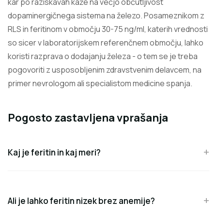
kar po raziskavah kaže na večjo občutljivost
dopaminergičnega sistema na železo. Posameznikom z
RLS in feritinom v območju 30-75 ng/ml, katerih vrednosti
so sicer v laboratorijskem referenčnem območju, lahko
koristi razprava o dodajanju železa - o tem se je treba
pogovoriti z usposobljenim zdravstvenim delavcem, na
primer nevrologom ali specialistom medicine spanja.
Pogosto zastavljena vprašanja
Kaj je feritin in kaj meri?
Ali je lahko feritin nizek brez anemije?