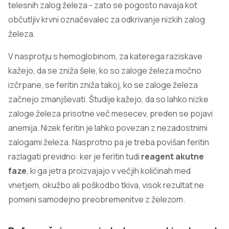
telesnih zalog železa - zato se pogosto navaja kot
občutljiv krvni označevalec za odkrivanje nizkih zalog
železa.
V nasprotju s hemoglobinom, za katerega raziskave
kažejo, da se zniža šele, ko so zaloge železa močno
izčrpane, se feritin zniža takoj, ko se zaloge železa
začnejo zmanjševati. Študije kažejo, da so lahko nizke
zaloge železa prisotne več mesecev, preden se pojavi
anemija. Nizek feritin je lahko povezan z nezadostnimi
zalogami železa. Nasprotno pa je treba povišan feritin
razlagati previdno: ker je feritin tudi
reagent akutne
faze
, ki ga jetra proizvajajo v večjih količinah med
vnetjem, okužbo ali poškodbo tkiva, visok rezultat ne
pomeni samodejno preobremenitve z železom.