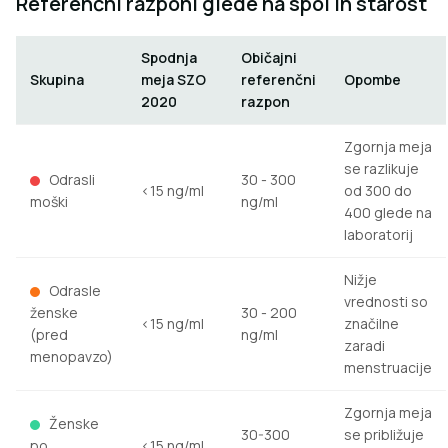
Referenčni razponi glede na spol in starost
Spodnja
Običajni
Skupina
meja SZO
referenčni
Opombe
2020
razpon
Zgornja meja
se razlikuje
Odrasli
30 - 300
<15 ng/ml
od 300 do
moški
ng/ml
400 glede na
laboratorij
Nižje
Odrasle
vrednosti so
ženske
30 - 200
<15 ng/ml
značilne
(pred
ng/ml
zaradi
menopavzo)
menstruacije
Zgornja meja
Ženske
30-300
se približuje
po
<15 ng/mL