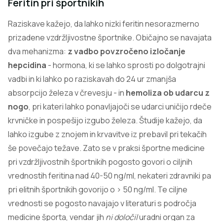
Feritin pri športnikih
Raziskave kažejo, da lahko nizki feritin nesorazmerno
prizadene vzdržljivostne športnike. Običajno se navajata
dva mehanizma:
z vadbo povzročeno izločanje
hepcidina
- hormona, ki se lahko sprosti po dolgotrajni
vadbi in ki lahko po raziskavah do 24 ur zmanjša
absorpcijo železa v črevesju - in
hemoliza ob udarcu z
nogo
, pri kateri lahko ponavljajoči se udarci uničijo rdeče
krvničke in pospešijo izgubo železa. Študije kažejo, da
lahko izgube z znojem in krvavitve iz prebavil pri tekačih
še povečajo težave. Zato se v praksi športne medicine
pri vzdržljivostnih športnikih pogosto govori o ciljnih
vrednostih feritina nad 40-50 ng/ml, nekateri zdravniki pa
pri elitnih športnikih govorijo o > 50 ng/ml. Te ciljne
vrednosti se pogosto navajajo v literaturi s področja
medicine športa, vendar jih
ni določil
uradni organ za