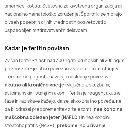
smernice, kot sta Svetovna zdravstvena organizacija ali
nacionalno hematološko združenje. Športniki se morajo
o vseh posebnih ciljnih vrednostih posvetovati z
usposobljenim zdravstvenim delavcem.
Kadar je feritin povišan
Zvišan feritin - zlasti nad 300 ng/ml pri moških ali 200 ng/ml
pri ženskah - je lahko povezan z več različnimi stanji. V
literaturi se pogosto navajajo naslednje povezave:
akutno ali kronično vnetje
(vključno z okužbami,
avtoimunskimi stanji in rakom - feritin je reagent akutne
faze in raziskave kažejo, da se lahko znatno poveča, ne
da bi odražal preobremenitev z železom);
nealkoholna
maščobna bolezen jeter (NAFLD
) in nealkoholni
steatohepatitis (NASH);
prekomerno uživanje