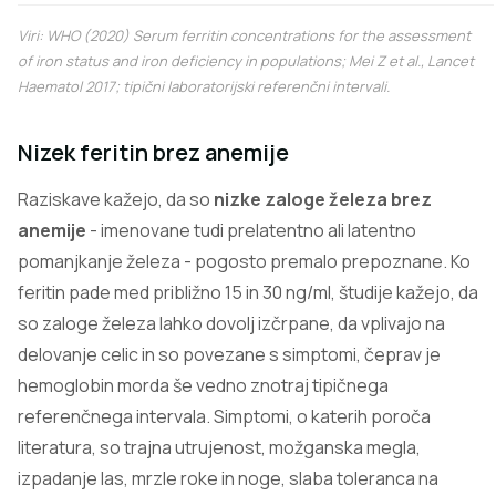
Viri: WHO (2020) Serum ferritin concentrations for the assessment
of iron status and iron deficiency in populations; Mei Z et al., Lancet
Haematol 2017; tipični laboratorijski referenčni intervali.
Nizek feritin brez anemije
Raziskave kažejo, da so
nizke zaloge železa brez
anemije
- imenovane tudi prelatentno ali latentno
pomanjkanje železa - pogosto premalo prepoznane. Ko
feritin pade med približno 15 in 30 ng/ml, študije kažejo, da
so zaloge železa lahko dovolj izčrpane, da vplivajo na
delovanje celic in so povezane s simptomi, čeprav je
hemoglobin morda še vedno znotraj tipičnega
referenčnega intervala. Simptomi, o katerih poroča
literatura, so trajna utrujenost, možganska megla,
izpadanje las, mrzle roke in noge, slaba toleranca na