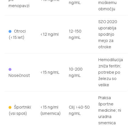
ng/mL
moškemu
menopavzi
območju
SZO 2020
uporablja
Otroci
12-150
<12 ng/ml
spodnjo
(<15 let)
ng/mL
mejo za
otroke
Hemodilucija
zniža feritin;
10-200
<15 ng/mL
potrebe po
Nosečnost
ng/mL
železu so
velike
Praksa
športne
Športniki
<15 ng/ml
Cilj >40-50
medicine; ni
(vsi spoli)
(smernica)
ng/mL
uradna
smernica