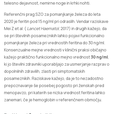
telesno dejavnost, nemirne noge in krhki nohti.
Referenčni prag SZO za pomanjkanje železa do leta
2020 je feritin pod 15 ng/ml pri odraslih. Vendar raziskave
Mei Z et al. (
Lancet Haematol
, 2017) in drugih kažejo, da
se pri številnih posameznikih lahko pojavi funkcionalno
pomanjkanje železa pri vrednostih feritina do 30 ng/ml.
Konsenzualne mejne vrednosti v klinični praksi običajno
kažejo praktično funkcionalno mejno vrednost
30 ng/ml
,
ki jo številni zdravniki uporabljajo za usmerjanje razprav o
dopolnilnih zdravilih, zlasti pri simptomatskih
posameznikih. Raziskave kažejo, da je to nezadostno
prepoznavanje še posebej pogosto pri ženskah pred
menopavzo, pri katerih se nizka vrednost feritina lahko
zanemari, če je hemoglobin v referenčnem območju.