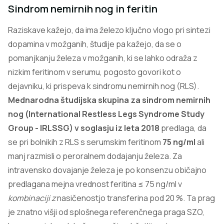
Sindrom nemirnih nog in feritin
Raziskave kažejo, da ima železo ključno vlogo pri sintezi
dopamina v možganih, študije pa kažejo, da se o
pomanjkanju železa v možganih, ki se lahko odraža z
nizkim feritinom v serumu, pogosto govori kot o
dejavniku, ki prispeva k sindromu nemirnih nog (RLS).
Mednarodna študijska skupina za sindrom nemirnih
nog (International Restless Legs Syndrome Study
Group - IRLSSG) v soglasju iz leta 2018
predlaga, da
se pri bolnikih z RLS s serumskim feritinom
75 ng/ml
ali
manj razmisli o peroralnem dodajanju železa. Za
intravensko dovajanje železa je po konsenzu običajno
predlagana mejna vrednost feritina ≤ 75 ng/ml v
kombinaciji z
nasičenostjo transferina pod 20 %. Ta prag
je znatno višji od splošnega referenčnega praga SZO,