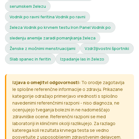
serumskem železu
Vodnik po ravni feritina Vodnik po ravni
železa Vodnik po krvnem testu Iron Panel Vodnik po
sledenju anemije zaradi pomanjkanja železa
Ženske z močnimi menstruacijami
Vzdržljivostni športniki
Slab spanec in feritin
Izpadanje las in železo
Izjava o omejitvi odgovornosti:
To orodje zagotavlja
le splošne referenčne informacije o zdravju. Prikazane
kategorije odražajo primerjavo vrednosti s splošno
navedenimi referenčnimi razponi - niso diagnoza, ne
ocenjujejo tveganja bolezni in ne nadomeščajo
zdravniške ocene. Referenčni razponi se med
laboratoriji in kliničnimi okolji razlikujejo. Za razlago
katerega koli rezultata krvnega testa se vedno
posvetujte z usposobljenim zdravstvenim delavcem.