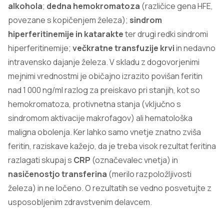
alkohola
;
dedna hemokromatoza
(različice gena HFE,
povezane s kopičenjem železa);
sindrom
hiperferitinemije in katarakte
ter drugi redki sindromi
hiperferitinemije;
večkratne transfuzije krvi
in nedavno
intravensko dajanje železa. V skladu z dogovorjenimi
mejnimi vrednostmi je običajno izrazito povišan feritin
nad 1 000 ng/ml razlog za preiskavo pri stanjih, kot so
hemokromatoza, protivnetna stanja (vključno s
sindromom aktivacije makrofagov) ali hematološka
maligna obolenja. Ker lahko samo vnetje znatno zviša
feritin, raziskave kažejo, da je treba visok rezultat feritina
razlagati skupaj s
CRP
(označevalec vnetja) in
nasičenostjo transferina
(merilo razpoložljivosti
železa) in ne ločeno. O rezultatih se vedno posvetujte z
usposobljenim zdravstvenim delavcem.