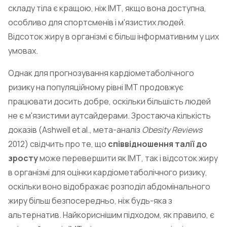
складу тіла є кращою, ніж ІМТ, якщо вона доступна,
особливо для спортсменів і м'язистих людей.
Відсоток жиру в організмі є більш інформативним у цих
умовах.
Однак для прогнозування кардіометаболічного
ризику на популяційному рівні ІМТ продовжує
працювати досить добре, оскільки більшість людей
не є м'язистими аутсайдерами. Зростаюча кількість
доказів (Ashwell et al., мета-аналіз
Obesity Reviews
2012) свідчить про те, що
співвідношення талії до
зросту
може перевершити як ІМТ, так і відсоток жиру
в організмі для оцінки кардіометаболічного ризику,
оскільки воно відображає розподіл абдомінального
жиру більш безпосередньо, ніж будь-яка з
альтернатив. Найкориснішим підходом, як правило, є