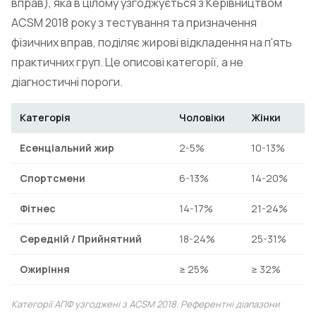
вправ), яка в цілому узгоджується з Керівництвом
ACSM 2018 року з тестування та призначення
фізичних вправ, поділяє жирові відкладення на п'ять
практичних груп. Це описові категорії, а не
діагностичні пороги.
Категорія
Чоловіки
Жінки
Есенціальний жир
2-5%
10-13%
Спортсмени
6-13%
14-20%
Фітнес
14-17%
21-24%
Середній / Прийнятний
18-24%
25-31%
Ожиріння
≥ 25%
≥ 32%
Категорії АПФ узгоджені з ACSM 2018. Референтні діапазони