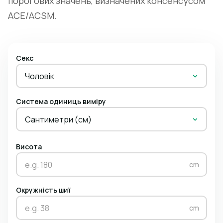
порогових значень, визначених консенсусом
ACE/ACSM.
Секс
Чоловік
Система одиниць виміру
Сантиметри (см)
Висота
cm
Окружність шиї
cm