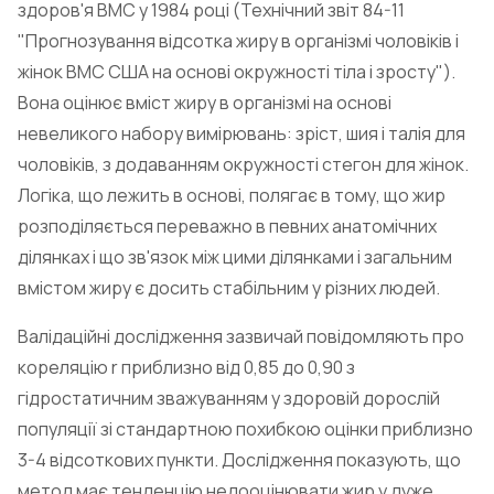
здоров'я ВМС у 1984 році (Технічний звіт 84-11
"Прогнозування відсотка жиру в організмі чоловіків і
жінок ВМС США на основі окружності тіла і зросту").
Вона оцінює вміст жиру в організмі на основі
невеликого набору вимірювань: зріст, шия і талія для
чоловіків, з додаванням окружності стегон для жінок.
Логіка, що лежить в основі, полягає в тому, що жир
розподіляється переважно в певних анатомічних
ділянках і що зв'язок між цими ділянками і загальним
вмістом жиру є досить стабільним у різних людей.
Валідаційні дослідження зазвичай повідомляють про
кореляцію r приблизно від 0,85 до 0,90 з
гідростатичним зважуванням у здоровій дорослій
популяції зі стандартною похибкою оцінки приблизно
3-4 відсоткових пункти. Дослідження показують, що
метод має тенденцію недооцінювати жир у дуже