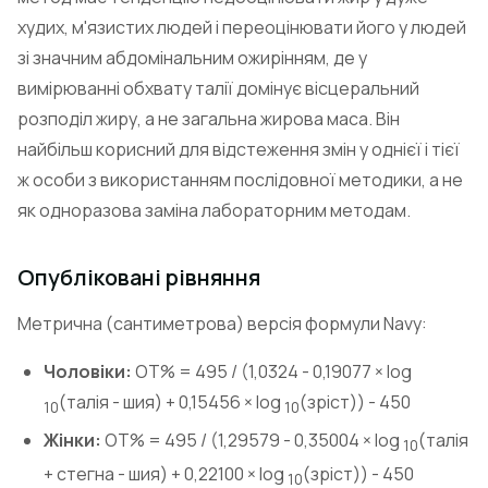
худих, м'язистих людей і переоцінювати його у людей
зі значним абдомінальним ожирінням, де у
вимірюванні обхвату талії домінує вісцеральний
розподіл жиру, а не загальна жирова маса. Він
найбільш корисний для відстеження змін у однієї і тієї
ж особи з використанням послідовної методики, а не
як одноразова заміна лабораторним методам.
Опубліковані рівняння
Метрична (сантиметрова) версія формули Navy:
Чоловіки:
ОТ% = 495 / (1,0324 - 0,19077 × log
(талія - шия) + 0,15456 × log
(зріст)) - 450
10
10
Жінки:
ОТ% = 495 / (1,29579 - 0,35004 × log
(талія
10
+ стегна - шия) + 0,22100 × log
(зріст)) - 450
10