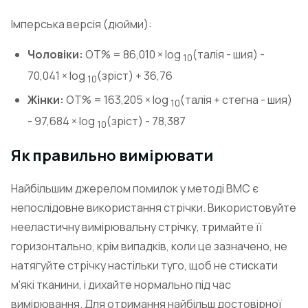
Імперська версія (дюйми):
Чоловіки:
ОТ% = 86,010 × log
(талія - шия) -
10
70,041 × log
(зріст) + 36,76
10
Жінки:
ОТ% = 163,205 × log
(талія + стегна - шия)
10
- 97,684 × log
(зріст) - 78,387
10
Як правильно вимірювати
Найбільшим джерелом помилок у методі ВМС є
непослідовне використання стрічки. Використовуйте
нееластичну вимірювальну стрічку, тримайте її
горизонтально, крім випадків, коли це зазначено, не
натягуйте стрічку настільки туго, щоб не стискати
м'які тканини, і дихайте нормально під час
вимірювання. Для отримання найбільш достовірної