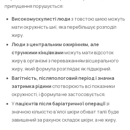
припущення порушується:
Високомускулисті люди
з товстою шиєю можуть
мати окружність шиї, яка перебільшує розподіл
жиру.
Люди з центральним ожирінням, але
стрункими кінцівками
можуть мати відсоток
жиру в організмі з переважанням вісцерального
жиру, який формула розглядає як підшкірний.
Вагітність, післяпологовий період і значна
затримка рідини
спотворюють всі показники
окружності, і формула не застосовується.
У
пацієнтів після баріатричної операції
зі
значною кількістю в'ялої шкіри обхват талії буде
завищений за рахунок складок шкіри, а не жиру.