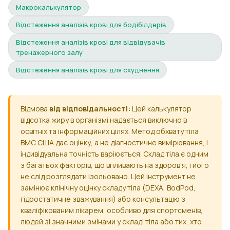
Макрокалькулятор
Відстеження аналізів крові для бодібілдерів
Відстеження аналізів крові для відвідувачів
тренажерного залу
Відстеження аналізів крові для схуднення
Відмова
від відповідальності:
Цей калькулятор
відсотка жиру в організмі надається виключно в
освітніх та інформаційних цілях. Метод обхвату тіла
ВМС США дає оцінку, а не діагностичне вимірювання, і
індивідуальна точність варіюється. Склад тіла є одним
з багатьох факторів, що впливають на здоров'я, і його
не слід розглядати ізольовано. Цей інструмент не
замінює клінічну оцінку складу тіла (DEXA, BodPod,
гідростатичне зважування) або консультацію з
кваліфікованим лікарем, особливо для спортсменів,
людей зі значними змінами у складі тіла або тих, хто