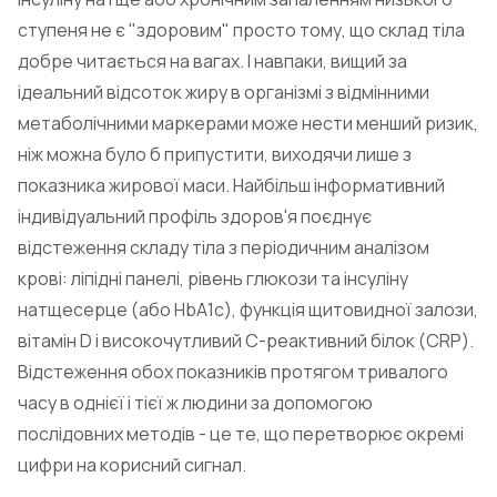
ступеня не є "здоровим" просто тому, що склад тіла
добре читається на вагах. І навпаки, вищий за
ідеальний відсоток жиру в організмі з відмінними
метаболічними маркерами може нести менший ризик,
ніж можна було б припустити, виходячи лише з
показника жирової маси. Найбільш інформативний
індивідуальний профіль здоров'я поєднує
відстеження складу тіла з періодичним аналізом
крові: ліпідні панелі, рівень глюкози та інсуліну
натщесерце (або HbA1c), функція щитовидної залози,
вітамін D і високочутливий С-реактивний білок (CRP).
Відстеження обох показників протягом тривалого
часу в однієї і тієї ж людини за допомогою
послідовних методів - це те, що перетворює окремі
цифри на корисний сигнал.