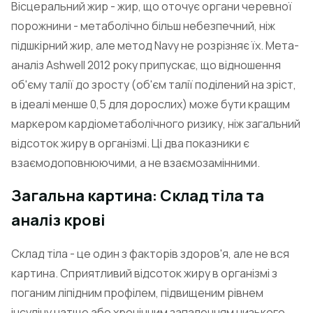
Вісцеральний жир - жир, що оточує органи черевної
порожнини - метаболічно більш небезпечний, ніж
підшкірний жир, але метод Navy не розрізняє їх. Мета-
аналіз Ashwell 2012 року припускає, що відношення
об'єму талії до зросту (об'єм талії поділений на зріст,
в ідеалі менше 0,5 для дорослих) може бути кращим
маркером кардіометаболічного ризику, ніж загальний
відсоток жиру в організмі. Ці два показники є
взаємодоповнюючими, а не взаємозамінними.
Загальна картина: Склад тіла та
аналіз крові
Склад тіла - це один з факторів здоров'я, але не вся
картина. Сприятливий відсоток жиру в організмі з
поганим ліпідним профілем, підвищеним рівнем
інсуліну натще або хронічним запаленням низького