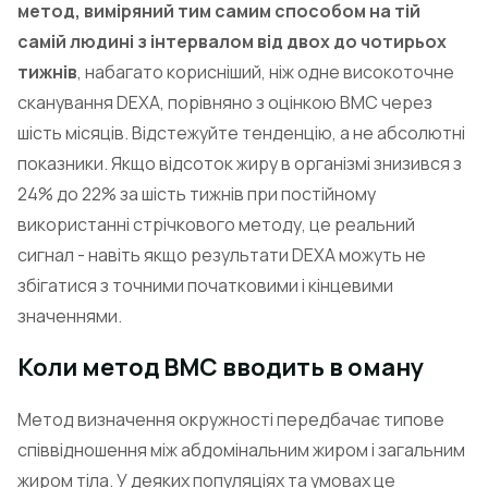
метод, виміряний тим самим способом на тій
самій людині з інтервалом від двох до чотирьох
тижнів
, набагато корисніший, ніж одне високоточне
сканування DEXA, порівняно з оцінкою ВМС через
шість місяців. Відстежуйте тенденцію, а не абсолютні
показники. Якщо відсоток жиру в організмі знизився з
24% до 22% за шість тижнів при постійному
використанні стрічкового методу, це реальний
сигнал - навіть якщо результати DEXA можуть не
збігатися з точними початковими і кінцевими
значеннями.
Коли метод ВМС вводить в оману
Метод визначення окружності передбачає типове
співвідношення між абдомінальним жиром і загальним
жиром тіла. У деяких популяціях та умовах це