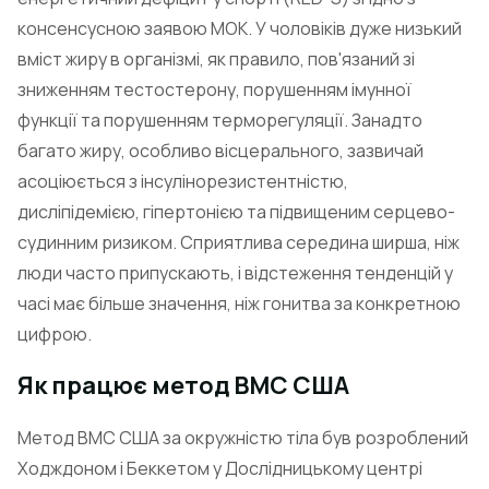
консенсусною заявою МОК. У чоловіків дуже низький
вміст жиру в організмі, як правило, пов'язаний зі
зниженням тестостерону, порушенням імунної
функції та порушенням терморегуляції. Занадто
багато жиру, особливо вісцерального, зазвичай
асоціюється з інсулінорезистентністю,
дисліпідемією, гіпертонією та підвищеним серцево-
судинним ризиком. Сприятлива середина ширша, ніж
люди часто припускають, і відстеження тенденцій у
часі має більше значення, ніж гонитва за конкретною
цифрою.
Як працює метод ВМС США
Метод ВМС США за окружністю тіла був розроблений
Ходждоном і Беккетом у Дослідницькому центрі