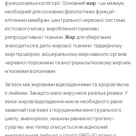
функціональні категорії. Основний
жир
- це мінімум,
необхідний для основних фізіологічних функцій -
клітинних мембран, центральної нервової системи,
кісткового мозку, вироблення гормонів і
репродуктивної тканини.
Жир
для зберігання
знаходиться в депо жирової тканини: підшкірному
жирі під шкірою, вісцеральному жирі навколо органів
черевної порожнини та внутрішньом'язовому жирі між
м'язовими волокнами.
Зв'язок між жировими відкладеннями та здоров'ям не
є лінійним. Занадто мало жиру несе реальні ризики. У
жінок жирові відкладення нижче необхідного рівня
зазвичай пов'язані з порушенням менструального
циклу, аменореєю, низьким рівнем естрогену і
сузір'ям, яке тепер описується як відносний
енергетичний дефіцит у спорті (RED-S) згідно з