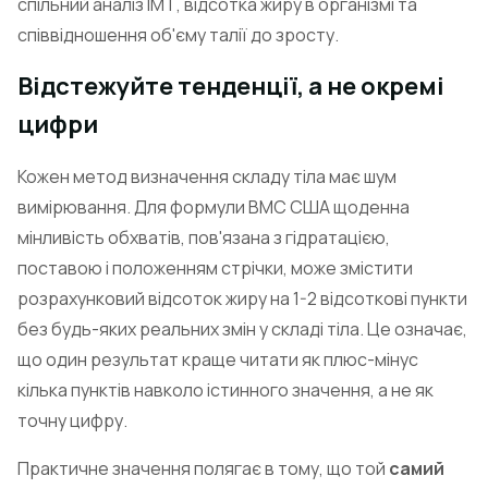
спільний аналіз ІМТ, відсотка жиру в організмі та
співвідношення об'єму талії до зросту.
Відстежуйте тенденції, а не окремі
цифри
Кожен метод визначення складу тіла має шум
вимірювання. Для формули ВМС США щоденна
мінливість обхватів, пов'язана з гідратацією,
поставою і положенням стрічки, може змістити
розрахунковий відсоток жиру на 1-2 відсоткові пункти
без будь-яких реальних змін у складі тіла. Це означає,
що один результат краще читати як плюс-мінус
кілька пунктів навколо істинного значення, а не як
точну цифру.
Практичне значення полягає в тому, що той
самий