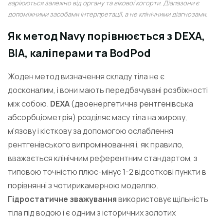
варіюються залежно від органу та вікової когорти. Діапазони є
допоміжними засобами інтерпретації, а не клінічними діагнозами.
Як метод Navy порівнюється з DEXA,
BIA, каліперами та BodPod
Жоден метод визначення складу тіла не є
досконалим, і вони мають передбачувані розбіжності
між собою.
DEXA
(двоенергетична рентгенівська
абсорбціометрія) розділяє масу тіла на жирову,
м'язову і кісткову за допомогою ослаблення
рентгенівського випромінювання і, як правило,
вважається клінічним референтним стандартом, з
типовою точністю плюс-мінус 1-2 відсоткові пункти в
порівнянні з чотирикамерною моделлю.
Гідростатичне зважування
використовує щільність
тіла під водою і є одним з історичних золотих