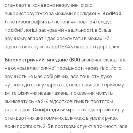
стандартів, хоча воно незручне і рідко
використовується за межами досліджень.
BodPod
(плетизмографія з витісненням повітря) слідує
подібній логіці, заснованій на щільності, в більш
зручному апараті і дає результати в межах 1-3
відсоткових пунктів від DEXA у більшості дорослих.
Біоелектричний імпеданс (BIA)
визначає склад тіла
на основі електричної провідності через тіло. Його
зручність не має собі рівних, але точність дуже
чутлива до стану гідратації, нещодавнього прийому
їжі та фізичних навантажень; показання можуть
змінюватись на 2-4 відсоткові пункти протягом
одного дня.
Скінфолди
вимірюють підшкірний жир у
стандартних анатомічних ділянках; в умілих руках
вони досягають 2-3 відсоткових пунктів точності, але