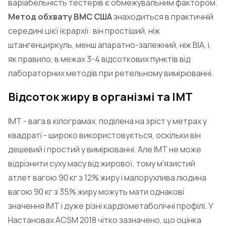
варіабельність тестерів є обмежувальним фактором.
Метод обхвату ВМС США
знаходиться в практичній
середині цієї ієрархії: він простіший, ніж
штангенциркуль, менш апаратно-залежний, ніж BIA, і,
як правило, в межах 3-4 відсоткових пунктів від
лабораторних методів при ретельному вимірюванні.
Відсоток жиру в організмі та ІМТ
ІМТ - вага в кілограмах, поділена на зріст у метрах у
квадраті - широко використовується, оскільки він
дешевий і простий у вимірюванні. Але ІМТ не може
відрізнити суху масу від жирової, тому м'язистий
атлет вагою 90 кг з 12% жиру і малорухлива людина
вагою 90 кг з 35% жиру можуть мати однакові
значення ІМТ і дуже різні кардіометаболічні профілі. У
Настановах ACSM 2018 чітко зазначено, що оцінка