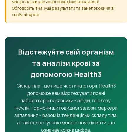
має розлади харчової поведінки в анамнезі.
Обговоріть значущі результати та занепокоєння зі
своїм лікарем.
Відстежуйте свій організм
та аналізи крові за
допомогою Health3
Склад тіла - це лише частина історії. Health3
допоможе вам відстежувати повні
лабораторні показники - ліпіди, глюкозу,
інсулін, гормони щитовидної залози, маркери
запалення - разом із тенденціями складу тіла,
а також доступною мовою пояснювати, що
означає кожна цифра.