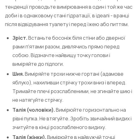
тенденції проводьте вимірювання в один і той же час
доби і в однаковому стані гідратації, в ідеалі - вранці
після відвідування туалету і перед їжею або питтям.
Зріст.
Встаньте босоніж біля стіни або дверної
рами п'ятами разом, дивлячись прямо перед
собою. Відзначте найвищу точку голови і
виміряйте до підлоги.
Шия.
Виміряйте трохи нижче гортані (адамове
яблуко), нахиливши стрічку трохи вниз і вперед.
Тримайте плечі розслабленими, не згинайте шию і
не натягуйте стрічку.
Талія (чоловіки).
Вимірюйте горизонтально на
рівні пупка. Не втягуйте. Зробіть звичайний видих і
зчитуйте в кінці розслабленого видиху.
Талія (жінки).
Вимірюйте в найвужчій точці