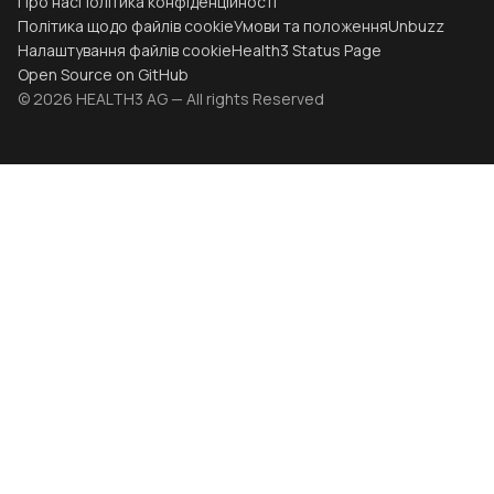
Про нас
Політика конфіденційності
Політика щодо файлів cookie
Умови та положення
Unbuzz
Налаштування файлів cookie
Health3 Status Page
Open Source on GitHub
© 2026 HEALTH3 AG — All rights Reserved