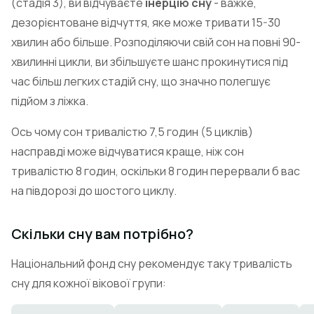
(стадія 3), ви відчуваєте
інерцію сну
- важке,
дезорієнтоване відчуття, яке може тривати 15-30
хвилин або більше. Розподіляючи свій сон на повні 90-
хвилинні цикли, ви збільшуєте шанс прокинутися під
час більш легких стадій сну, що значно полегшує
підйом з ліжка.
Ось чому сон тривалістю 7,5 годин (5 циклів)
насправді може відчуватися краще, ніж сон
тривалістю 8 годин, оскільки 8 годин перервали б вас
на півдорозі до шостого циклу.
Скільки сну вам потрібно?
Національний фонд сну рекомендує таку тривалість
сну для кожної вікової групи: