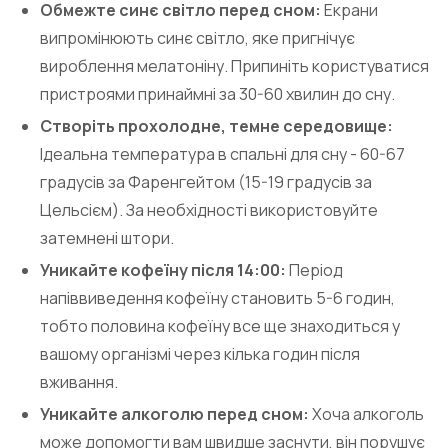
Обмежте синє світло перед сном:
Екрани
випромінюють синє світло, яке пригнічує
вироблення мелатоніну. Припиніть користуватися
пристроями принаймні за 30-60 хвилин до сну.
Створіть прохолодне, темне середовище:
Ідеальна температура в спальні для сну - 60-67
градусів за Фаренгейтом (15-19 градусів за
Цельсієм). За необхідності використовуйте
затемнені штори.
Уникайте кофеїну після 14:00:
Період
напіввиведення кофеїну становить 5-6 годин,
тобто половина кофеїну все ще знаходиться у
вашому організмі через кілька годин після
вживання.
Уникайте алкоголю перед сном:
Хоча алкоголь
може допомогти вам швидше заснути, він порушує