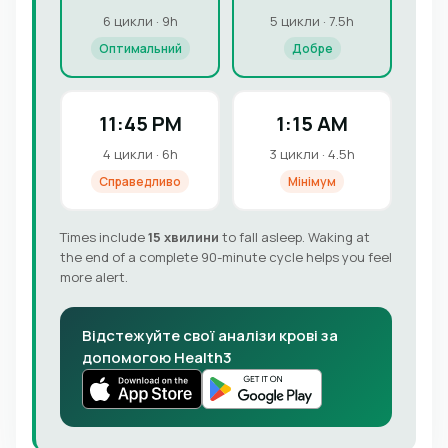
6 цикли · 9h
5 цикли · 7.5h
Оптимальний
Добре
11:45 PM
1:15 AM
4 цикли · 6h
3 цикли · 4.5h
Справедливо
Мінімум
Times include
15 хвилини
to fall asleep. Waking at
the end of a complete 90-minute cycle helps you feel
more alert.
Відстежуйте свої аналізи крові за
допомогою Health3