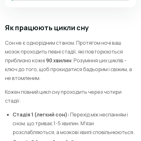
Як працюють цикли сну
Сон не є однорідним станом. Протягом ночі ваш
мозок проходить певні стадії, які повторюються
приблизно кожні
90 хвилин
. Розуміння цих циклів -
ключ до того, щоб прокидатися бадьорим і свіжим, а
не втомленим.
Кожен повний цикл сну проходить через чотири
стадії:
Стадія 1 (легкий сон):
Перехід між неспанням і
сном, що триває 1-5 хвилин. М'язи
розслабляються, а мозкові хвилі сповільнюються.