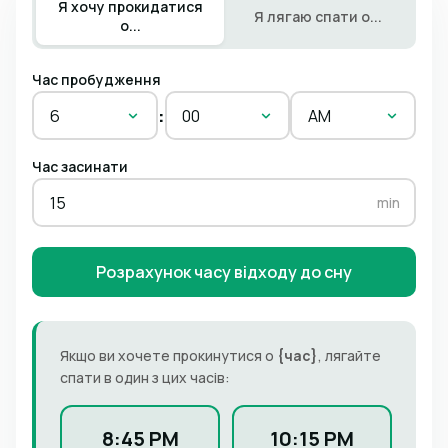
Я хочу прокидатися
Я лягаю спати о...
о...
Час пробудження
:
6
00
AM
Час засинати
min
Розрахунок часу відходу до сну
Якщо ви хочете прокинутися о
{час}
, лягайте
спати в один з цих часів:
8:45 PM
10:15 PM