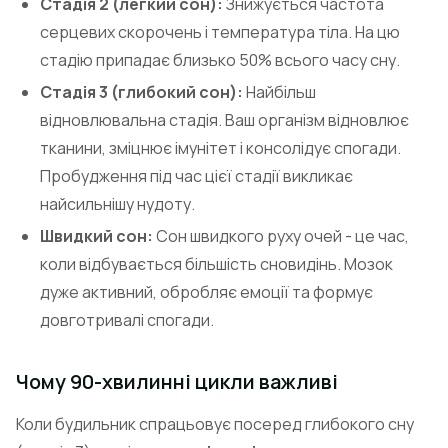
Стадія 2 (легкий сон):
Знижується частота
серцевих скорочень і температура тіла. На цю
стадію припадає близько 50% всього часу сну.
Стадія 3 (глибокий сон):
Найбільш
відновлювальна стадія. Ваш організм відновлює
тканини, зміцнює імунітет і консолідує спогади.
Пробудження під час цієї стадії викликає
найсильнішу нудоту.
Швидкий сон:
Сон швидкого руху очей - це час,
коли відбувається більшість сновидінь. Мозок
дуже активний, обробляє емоції та формує
довготривалі спогади.
Чому 90-хвилинні цикли важливі
Коли будильник спрацьовує посеред глибокого сну