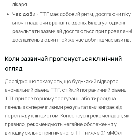
лікаря.
Час доби
- ТТГ має добовий ритм, досягаючи піку
вночі і падаючи вранці та вдень. Більш узгоджені
результати зазвичай досягаються при проведенні
досліджень в один і той же час доби під час візитів.
Коли зазвичай пропонується клінічний
огляд
Дослідження показують, що будь-який відверто
аномальний рівень ТТГ, стійкий пограничний рівень
ТТГ при повторному тестуванні або тиреоїдна
панель з суперечливими результатами виграє від
перегляду клініцистом. Консенсусні рекомендації, як
правило, рекомендують негайне обстеження у
випадку сильно пригніченого ТТГ нижче 0,1 мМО/л