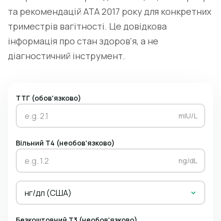
та рекомендацій ATA 2017 року для конкретних
триместрів вагітності. Це довідкова
інформація про стан здоров'я, а не
діагностичний інструмент.
ТТГ (обов'язково)
mIU/L
Вільний Т4 (необов'язково)
ng/dL
нг/дл (США)
Безкоштовний Т3 (необов'язково)