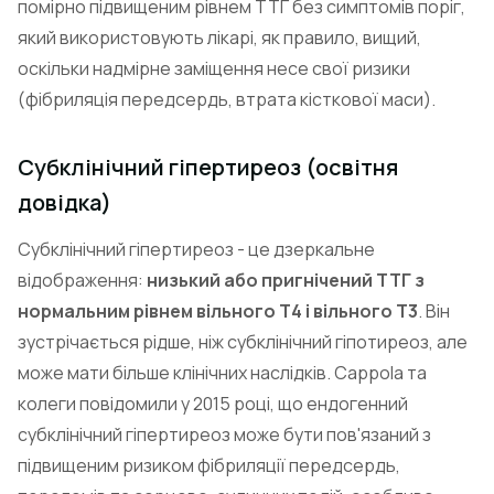
помірно підвищеним рівнем ТТГ без симптомів поріг,
який використовують лікарі, як правило, вищий,
оскільки надмірне заміщення несе свої ризики
(фібриляція передсердь, втрата кісткової маси).
Субклінічний гіпертиреоз (освітня
довідка)
Субклінічний гіпертиреоз - це дзеркальне
відображення:
низький або пригнічений ТТГ з
нормальним рівнем вільного Т4 і вільного Т3
. Він
зустрічається рідше, ніж субклінічний гіпотиреоз, але
може мати більше клінічних наслідків. Cappola та
колеги повідомили у 2015 році, що ендогенний
субклінічний гіпертиреоз може бути пов'язаний з
підвищеним ризиком фібриляції передсердь,