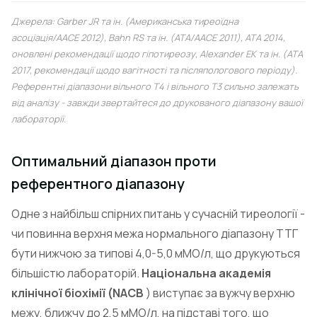
Джерела: Garber JR та ін. (Американська тиреоїдна
асоціація/AACE 2012), Bahn RS та ін. (ATA/AACE 2011), ATA 2014,
оновлені рекомендації щодо гіпотиреозу, Alexander EK та ін. (ATA
2017, рекомендації щодо вагітності та післяпологового періоду).
Референтні діапазони вільного Т4 і вільного Т3 сильно залежать
від аналізу - завжди звертайтеся до друкованого діапазону вашої
лабораторії.
Оптимальний діапазон проти
референтного діапазону
Одне з найбільш спірних питань у сучасній тиреології -
чи повинна верхня межа нормального діапазону ТТГ
бути нижчою за типові 4,0-5,0 мМО/л, що друкуються
більшістю лабораторій.
Національна академія
клінічної біохімії (NACB
) виступає за вужчу верхню
межу, ближчу до 2,5 мМО/л, на підставі того, що