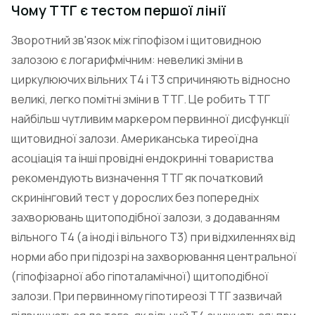
Чому ТТГ є тестом першої лінії
Зворотний зв'язок між гіпофізом і щитовидною
залозою є логарифмічним: невеликі зміни в
циркулюючих вільних Т4 і Т3 спричиняють відносно
великі, легко помітні зміни в ТТГ. Це робить ТТГ
найбільш чутливим маркером первинної дисфункції
щитовидної залози. Американська тиреоїдна
асоціація та інші провідні ендокринні товариства
рекомендують визначення ТТГ як початковий
скринінговий тест у дорослих без попередніх
захворювань щитоподібної залози, з додаванням
вільного Т4 (а іноді і вільного Т3) при відхиленнях від
норми або при підозрі на захворювання центральної
(гіпофізарної або гіпоталамічної) щитоподібної
залози. При первинному гіпотиреозі ТТГ зазвичай