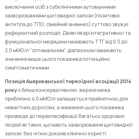
виключення осіб з субклінічними аутоімунними
захворюваннями щитовидної залози (позитивні
антитіла до ТПО, сімейний анамнез) суттєво звужує
референтний розподіл. Деякі лікарі інтегративної та
функціональної медицини називають ТТГ від 0,5 до
2,5 мМО/л "оптимальним" діапазоном і вважають
значення вище цього показника потенційно
симптоматичними.
Позиція Американської тиреоїдної асоціації 2014
року
є більш консервативною: верхня межа
приблизно 4,0 мМО/л залишається прийнятною для
невагітних дорослих, а зниження цього показника
призведе до перекласифікації багатьох здорових
людей як таких, що мають захворювання щитовидної
залози, без чітких доказів клінічної користі.