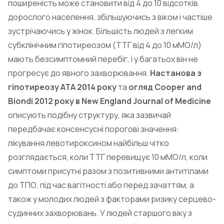
поширеність може становити від 4 до 10 відсотків
дорослого населення, збільшуючись з віком і частіше
зустрічаючись у жінок. Більшість людей з легким
субклінічним гіпотиреозом (ТТГ від 4 до 10 мМО/л)
мають безсимптомний перебіг, і у багатьох він не
прогресує до явного захворювання.
Настанова з
гіпотиреозу ATA 2014 року
та
огляд Cooper and
Biondi 2012 року в New England Journal of Medicine
описують подібну структуру, яка зазвичай
передбачає консенсусні порогові значення:
лікування левотироксином найбільш чітко
розглядається, коли ТТГ перевищує 10 мМО/л, коли
симптоми присутні разом з позитивними антитілами
до ТПО, під час вагітності або перед зачаттям, а
також у молодих людей з факторами ризику серцево-
судинних захворювань. У людей старшого віку з