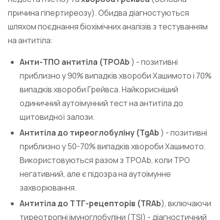
причина гіпертиреозу). Обидва діагностуються
шляхом поєднання біохімічних аналізів з тестуванням
на антитіла:
Анти-ТПО антитіла (TPOAb
) - позитивні
приблизно у 90% випадків хвороби Хашимото і 70%
випадків хвороби Грейвса. Найкорисніший
одиничний аутоімунний тест на антитіла до
щитовидної залози.
Антитіла до тиреоглобуліну (TgAb
) - позитивні
приблизно у 50-70% випадків хвороби Хашимото.
Використовуються разом з TPOAb, коли TPO
негативний, але є підозра на аутоімунне
захворювання.
Антитіла до ТТГ-рецепторів (TRAb
), включаючи
тиреотропні імуноглобуліни (TSI) - діагностичний