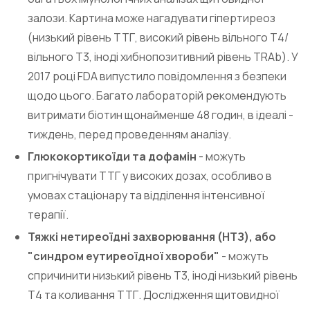
залози. Картина може нагадувати гіпертиреоз
(низький рівень ТТГ, високий рівень вільного Т4/
вільного Т3, іноді хибнопозитивний рівень TRAb). У
2017 році FDA випустило повідомлення з безпеки
щодо цього. Багато лабораторій рекомендують
витримати біотин щонайменше 48 годин, в ідеалі -
тиждень, перед проведенням аналізу.
Глюкокортикоїди та дофамін
- можуть
пригнічувати ТТГ у високих дозах, особливо в
умовах стаціонару та відділення інтенсивної
терапії.
Тяжкі нетиреоїдні захворювання (НТЗ), або
"синдром еутиреоїдної хвороби"
- можуть
спричинити низький рівень Т3, іноді низький рівень
Т4 та коливання ТТГ. Дослідження щитовидної