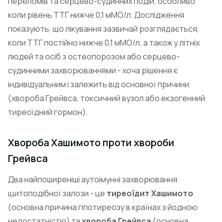
переломів та серцево-судинних подій, особливо
коли рівень ТТГ нижче 0,1 мМО/л. Дослідження
показують, що лікування зазвичай розглядається,
коли ТТГ постійно нижче 0,1 мМО/л, а також у літніх
людей та осіб з остеопорозом або серцево-
судинними захворюваннями - хоча рішення є
індивідуальним і залежить від основної причини
(хвороба Грейвса, токсичний вузол або екзогенний
тиреоїдний гормон).
Хвороба Хашимото проти хвороби
Грейвса
Два найпоширеніші аутоімунні захворювання
щитоподібної залози - це
тиреоїдит Хашимото
(основна причина гіпотиреозу в країнах з йодною
недостатністю) та
хвороба Грейвса
(основна