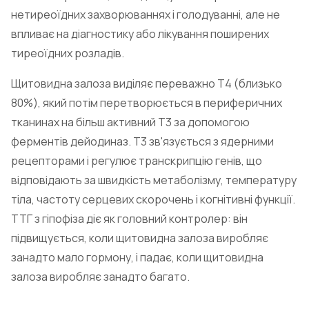
нетиреоїдних захворюваннях і голодуванні, але не
впливає на діагностику або лікування поширених
тиреоїдних розладів.
Щитовидна залоза виділяє переважно Т4 (близько
80%), який потім перетворюється в периферичних
тканинах на більш активний Т3 за допомогою
ферментів дейодиназ. Т3 зв'язується з ядерними
рецепторами і регулює транскрипцію генів, що
відповідають за швидкість метаболізму, температуру
тіла, частоту серцевих скорочень і когнітивні функції.
ТТГ з гіпофіза діє як головний контролер: він
підвищується, коли щитовидна залоза виробляє
занадто мало гормону, і падає, коли щитовидна
залоза виробляє занадто багато.