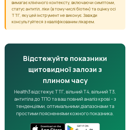
вимагає клінічного контексту, включаючи симптоми,
статус антитіл, ліки (в тому числі біотин) та оцінку осі
ТТГ, яку цей інструмент не виконує. Завжди
консультуйтеся з кваліфікованим лікарем.
Відстежуйте показники
щитовидної залози з
плином часу
Health3 відстежує ТТГ, вільний Т4, вільний Т3,
антитіла до ТПО та ваш повний аналіз крові - з
тенденціями, оптимальними діапазонами та
простими поясненнями кожного показника.