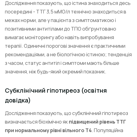
Дослідження показують, що істина знаходиться десь
посередині - ТТГ 3,5 мМО/л технічно знаходиться в
межах норми, але у пацієнта з симптоматикою і
позитивними антитілами до ТПО обґрунтовано
вимагає моніторингу або навіть випробування
терапії. Одиничні порогові значення є практичними
рекомендаціями, а не біологічною істиною; тенденція
з часом, статус антитіл і симптоми мають більше
значення, ніж будь-який окремий показник.
Субклінічний гіпотиреоз (освітня
довідка)
Дослідження показують, що субклінічний гіпотиреоз
визначається біохімічно як
підвищений рівень ТТГ
при нормальному рівні вільного Т4
. Популяційна