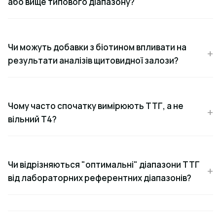
або вище типового діапазону?
Чи можуть добавки з біотином впливати на
результати аналізів щитовидної залози?
Чому часто спочатку вимірюють ТТГ, а не
вільний Т4?
Чи відрізняються "оптимальні" діапазони ТТГ
від лабораторних референтних діапазонів?