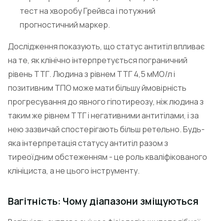
тест на хворобу Грейвса і потужний
прогностичний маркер.
Дослідження показують, що статус антитіл впливає
на те, як клінічно інтерпретується пограничний
рівень ТТГ. Людина з рівнем ТТГ 4,5 мМО/л і
позитивним ТПО може мати більшу ймовірність
прогресування до явного гіпотиреозу, ніж людина з
таким же рівнем ТТГ і негативними антитілами, і за
нею зазвичай спостерігають більш ретельно. Будь-
яка інтерпретація статусу антитіл разом з
тиреоїдним обстеженням - це роль кваліфікованого
клініциста, а не цього інструменту.
Вагітність: Чому діапазони зміщуються