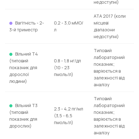
недоступні)
ATA 2017 (коли
Вагітність - 2-
0.2 - 3,0 мМО/
місцеві
3-й триместр
л
діапазони
недоступні)
Типовий
Вільний Т4
лабораторний
(типовий
0.8 - 1,8 нг/дл
показник;
показник для
(10 - 23
варіюється в
дорослої
пмоль/л)
залежності від
людини)
аналізу
Типовий
Вільний Т3
лабораторний
2.3 - 4,2 пг/мл
(типовий
показник;
(3,5 - 6,5
показник для
варіюється в
пмоль/л)
дорослих)
залежності від
аналізу