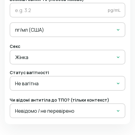
pg/mL
пг/мл (США)
Секс
Жінка
Статус вагітності
Не вагітна
Чи відомі антитіла до ТПО? (тільки контекст)
Невідомо / не перевірено