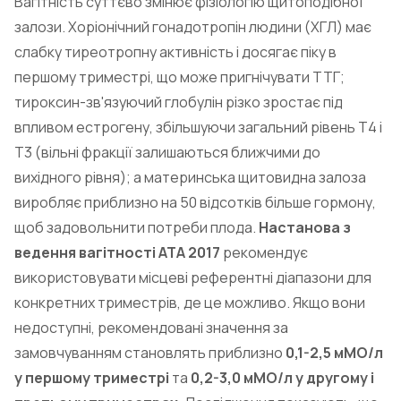
Вагітність суттєво змінює фізіологію щитоподібної
залози. Хоріонічний гонадотропін людини (ХГЛ) має
слабку тиреотропну активність і досягає піку в
першому триместрі, що може пригнічувати ТТГ;
тироксин-зв'язуючий глобулін різко зростає під
впливом естрогену, збільшуючи загальний рівень Т4 і
Т3 (вільні фракції залишаються ближчими до
вихідного рівня); а материнська щитовидна залоза
виробляє приблизно на 50 відсотків більше гормону,
щоб задовольнити потреби плода.
Настанова з
ведення вагітності ATA 2017
рекомендує
використовувати місцеві референтні діапазони для
конкретних триместрів, де це можливо. Якщо вони
недоступні, рекомендовані значення за
замовчуванням становлять приблизно
0,1-2,5 мМО/л
у першому триместрі
та
0,2-3,0 мМО/л у другому і