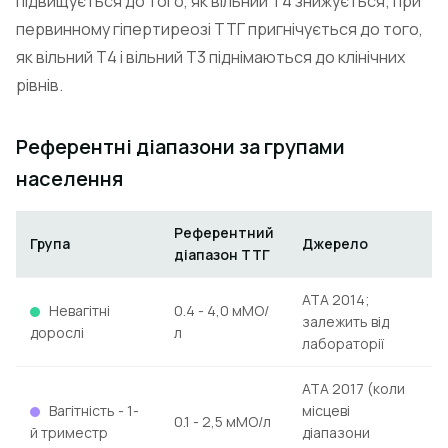
підвищується до того, як вільний Т4 знижується; при
первинному гіпертиреозі ТТГ пригнічується до того,
як вільний Т4 і вільний Т3 піднімаються до клінічних
рівнів.
Референтні діапазони за групами
населення
Референтний
Група
Джерело
діапазон ТТГ
ATA 2014;
Невагітні
0.4 - 4,0 мМО/
залежить від
дорослі
л
лабораторії
ATA 2017 (коли
Вагітність - 1-
місцеві
0.1 - 2,5 мМО/л
й триместр
діапазони