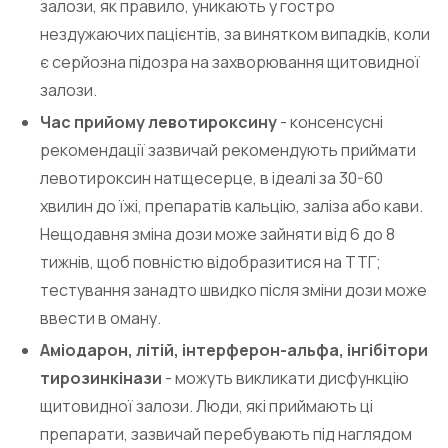
залози, як правило, уникають у гостро
нездужаючих пацієнтів, за винятком випадків, коли
є серйозна підозра на захворювання щитовидної
залози.
Час прийому левотироксину
- консенсусні
рекомендації зазвичай рекомендують приймати
левотироксин натщесерце, в ідеалі за 30-60
хвилин до їжі, препаратів кальцію, заліза або кави.
Нещодавня зміна дози може зайняти від 6 до 8
тижнів, щоб повністю відобразитися на ТТГ;
тестування занадто швидко після зміни дози може
ввести в оману.
Аміодарон, літій, інтерферон-альфа, інгібітори
тирозинкінази
- можуть викликати дисфункцію
щитовидної залози. Люди, які приймають ці
препарати, зазвичай перебувають під наглядом