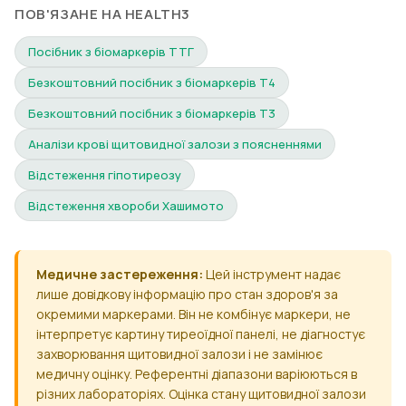
ПОВ'ЯЗАНЕ НА HEALTH3
Посібник з біомаркерів ТТГ
Безкоштовний посібник з біомаркерів Т4
Безкоштовний посібник з біомаркерів Т3
Аналізи крові щитовидної залози з поясненнями
Відстеження гіпотиреозу
Відстеження хвороби Хашимото
Медичне застереження:
Цей інструмент надає
лише довідкову інформацію про стан здоров'я за
окремими маркерами. Він не комбінує маркери, не
інтерпретує картину тиреоїдної панелі, не діагностує
захворювання щитовидної залози і не замінює
медичну оцінку. Референтні діапазони варіюються в
різних лабораторіях. Оцінка стану щитовидної залози