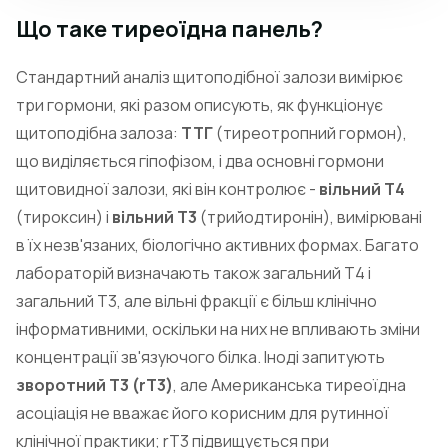
Що таке тиреоїдна панель?
Стандартний аналіз щитоподібної залози вимірює
три гормони, які разом описують, як функціонує
щитоподібна залоза:
ТТГ
(тиреотропний гормон),
що виділяється гіпофізом, і два основні гормони
щитовидної залози, які він контролює -
вільний Т4
(тироксин) і
вільний Т3
(трийодтиронін), вимірювані
в їх незв'язаних, біологічно активних формах. Багато
лабораторій визначають також загальний Т4 і
загальний Т3, але вільні фракції є більш клінічно
інформативними, оскільки на них не впливають зміни
концентрації зв'язуючого білка. Іноді запитують
зворотний Т3 (rT3)
, але Американська тиреоїдна
асоціація не вважає його корисним для рутинної
клінічної практики; rT3 підвищується при