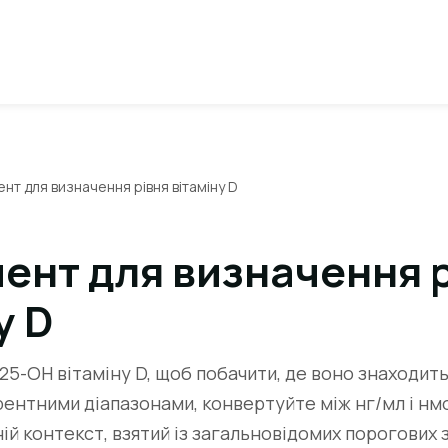
ент для визначення рівня вітаміну D
ент для визначення 
у D
25-ОН вітаміну D, щоб побачити, де воно знаходить
ентними діапазонами, конвертуйте між нг/мл і нмо
ій контекст, взятий із загальновідомих порогових 