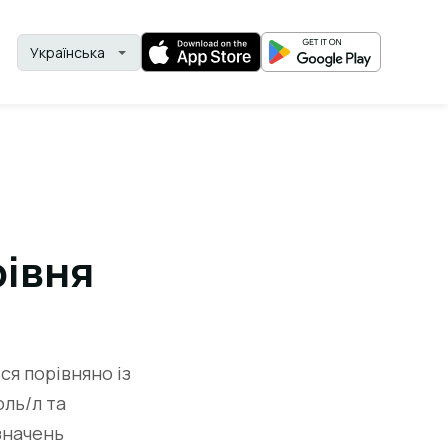
рівня
ся порівняно із
ль/л та
значень