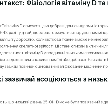
нтекст: Фізіологія вітаміну D та 
ії вітаміну D описують два добре відомі синдроми, історич
-D: рахіт у дітей, що характеризується порушенням мінера
маляція у дорослих, коли кісткова тканина може не мінер
сягнення скелетної зрілості. Ці стани описані в клінічній л
едостатності вітаміну D у поєднанні з низьким споживанням
іях з адекватним споживанням їжі або добавок. Наявність б
у завжди повинен оцінювати кваліфікований медичний пр
кі зазвичай асоціюються з низь
ть, що низький рівень 25-OH-D може бути пов'язаний з д