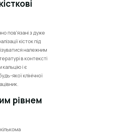
кісткові
но пов'язані з дуже
лізації кісток під
алізуватися належним
ітературі в контексті
 кальцію і є
удь-якої клінічної
ацівник.
ким рівнем
екількома