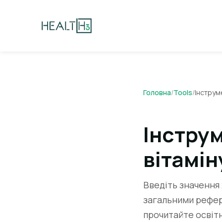
Головна
/
Tools
/
Інструм
Інструм
вітамін
Введіть значення 
загальними рефер
прочитайте освітн