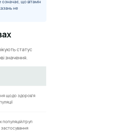
е означає, що вітамін
оказань не
вах
фікують статус
ві значення.
ня щодо здоров'я
пуляції
их популяцій/груп
е застосування