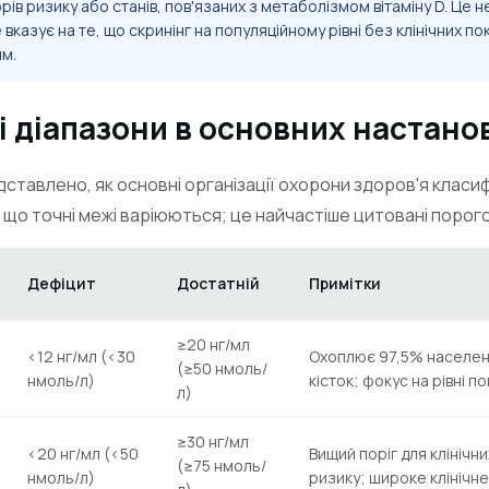
ів ризику або станів, пов'язаних з метаболізмом вітаміну D. Це н
 вказує на те, що скринінг на популяційному рівні без клінічних п
м.
 діапазони в основних настано
дставлено, як основні організації охорони здоров'я класи
, що точні межі варіюються; це найчастіше цитовані порого
Дефіцит
Достатній
Примітки
≥20 нг/мл
<12 нг/мл (<30
Охоплює 97,5% населен
(≥50 нмоль/
нмоль/л)
кісток; фокус на рівні по
л)
≥30 нг/мл
<20 нг/мл (<50
Вищий поріг для клінічн
(≥75 нмоль/
нмоль/л)
ризику; широке клінічн