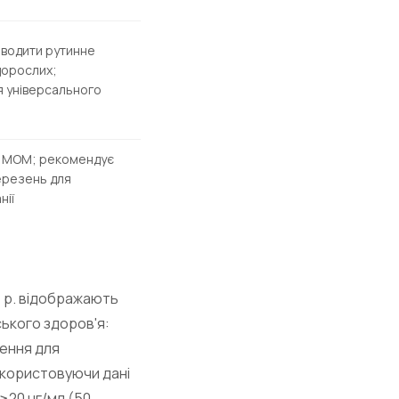
водити рутинне
дорослих;
я універсального
з МОМ; рекомендує
ерезень для
нії
1 р. відображають
ського здоров'я:
лення для
Використовуючи дані
≥20 нг/мл (50