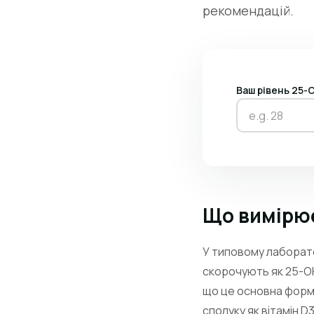
рекомендацій.
Ваш рівень 25-О
Що вимірює
У типовому лаборато
скорочують як 25-O
що це основна форма
сполуку як вітамін D3