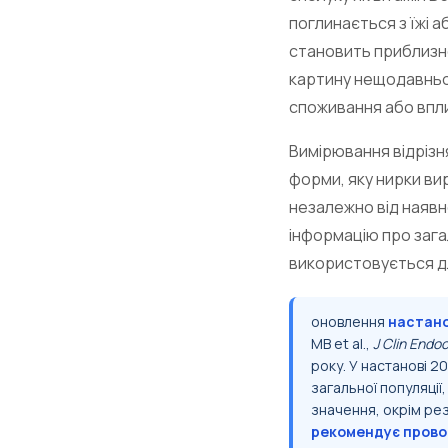
поглинається з їжі 
становить приблизно
картину нещодавньог
споживання або впли
Вимірювання відрізн
форми, яку нирки ви
незалежно від наявн
інформацію про зага
використовується для
оновлення
настано
MB et al.,
J Clin Endo
року. У настанові 
загальної популяці
значення, окрім рез
рекомендує прово