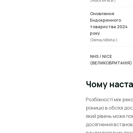
(Holick MF et al.)
Оновлення
Ендокринного
товариства 2024
року
(Demay MB et al.)
NHS / NICE
(ВЕЛИКОБРИТАНІЯ)
Чому наста
Розбіжності між рек
різницю в обсязі дос
який рівень може по
досягнення встановл
рандомізованих досл