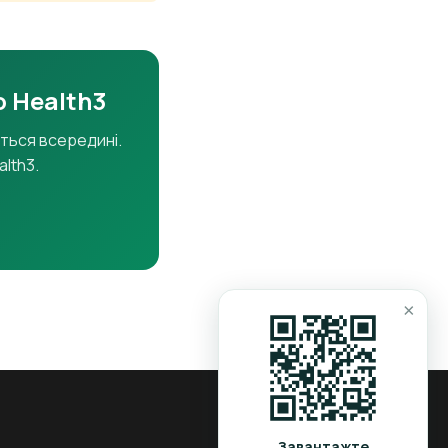
ю Health3
ться всередині.
lth3.
×
Завантажте