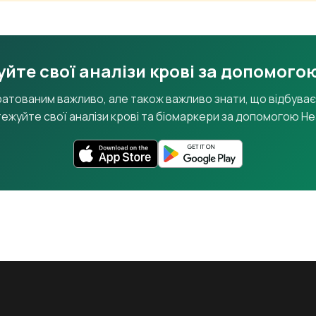
йте свої аналізи крові за допомого
ратованим важливо, але також важливо знати, що відбуває
тежуйте свої аналізи крові та біомаркери за допомогою Hea