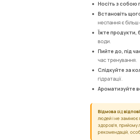
Носіть з собою 
Встановіть щог
неспання є більш
Їжте продукти, б
води.
Пийте до, під ча
час тренування.
Слідкуйте за ко
гідратації.
Ароматизуйте в
Відмова
від
відпов
людей і не замінює 
здоров'я, прийому л
рекомендацій, особ