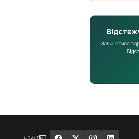
Відстежу
Залишатися гід
Відс