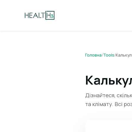
Головна
/
Tools
/
Калькул
Кальку
Дізнайтеся, скіль
та клімату. Всі р