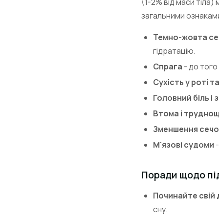
(1-2% від маси тіла) 
загальними ознакам
Темно-жовта се
гідратацію.
Спрага
- до того
Сухість у роті т
Головний біль і
Втома і труднощ
Зменшення сечо
М'язові судоми
-
Поради щодо пі
Починайте свій 
сну.