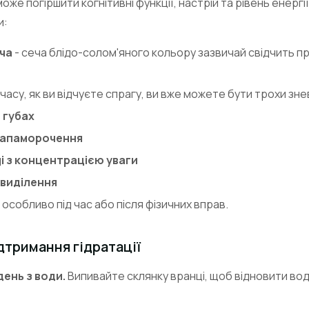
може погіршити когнітивні функції, настрій та рівень енергі
и:
ча
- сеча блідо-солом'яного кольору зазвичай свідчить 
 часу, як ви відчуєте спрагу, ви вже можете бути трохи з
а губах
 запаморочення
і з концентрацією уваги
виділення
 особливо під час або після фізичних вправ.
дтримання гідратації
день з води.
Випивайте склянку вранці, щоб відновити вод