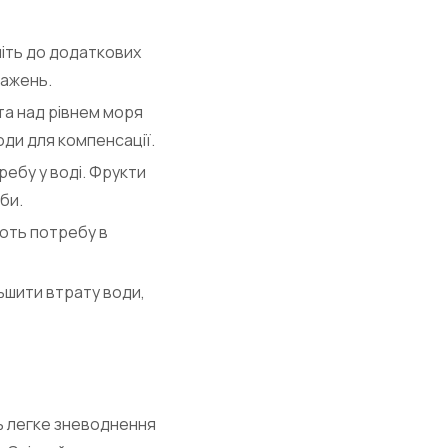
ніть до додаткових
тажень.
та над рівнем моря
оди для компенсації.
ребу у воді. Фрукти
би.
ують потребу в
ьшити втрату води,
ть легке зневоднення