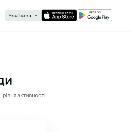
ди
, рівня активності
.