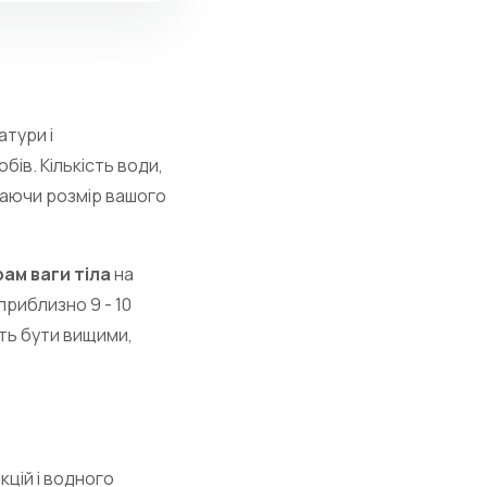
атури і
ів. Кількість води,
чаючи розмір вашого
рам ваги тіла
на
приблизно 9 - 10
уть бути вищими,
кцій і водного