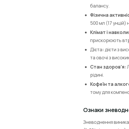
балансу.
Фізична активні
500 мл (17 унцій)
Клімат і навкол
прискорюють втра
Дієта
:
дієти з вис
та овочі з висок
Стан здоров'я:
Л
рідині.
Кофеїн та алког
тому для компенс
Ознаки зневодн
Зневоднення виникає