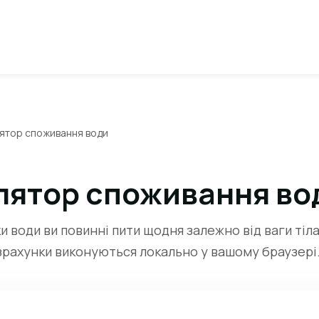
ятор споживання води
лятор споживання во
ки води ви повинні пити щодня залежно від ваги тіла
озрахунки виконуються локально у вашому браузері