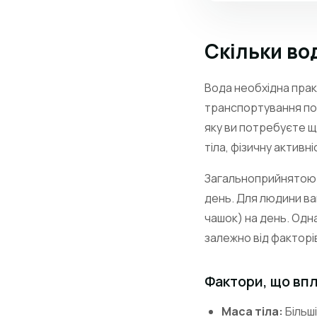
Скільки во
Вода необхідна прак
транспортування пож
яку ви потребуєте щ
тіла, фізичну активн
Загальноприйнятою
день. Для людини ваг
чашок) на день. Одн
залежно від факторі
Фактори, що вп
Маса тіла:
Більші