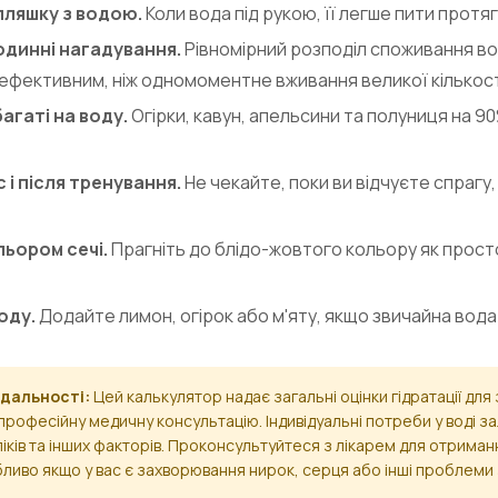
пляшку з водою.
Коли вода під рукою, її легше пити протя
одинні нагадування.
Рівномірний розподіл споживання во
 ефективним, ніж одномоментне вживання великої кількост
агаті на воду.
Огірки, кавун, апельсини та полуниця на 9
с і після тренування.
Не чекайте, поки ви відчуєте спрагу,
льором сечі.
Прагніть до блідо-жовтого кольору як прост
оду.
Додайте лимон, огірок або м'яту, якщо звичайна вода
ідальності:
Цей калькулятор надає загальні оцінки гідратації дл
професійну медичну консультацію. Індивідуальні потреби у воді за
іків та інших факторів. Проконсультуйтеся з лікарем для отриман
ливо якщо у вас є захворювання нирок, серця або інші проблеми 