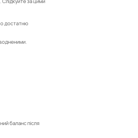
ї. Слідкуйте за цими
про достатню
неводненими.
ний баланс після