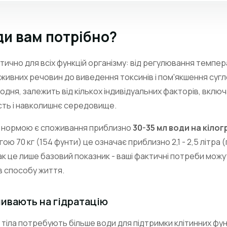
ди вам потрібно?
тично для всіх функцій організму: від регулювання темпер
ивних речовин до виведення токсинів і пом'якшення суглоб
одня, залежить від кількох індивідуальних факторів, вклю
ість і навколишнє середовище.
 нормою є споживання приблизно
30-35 мл води на кілог
ою 70 кг (154 фунти) це означає приблизно 2,1 - 2,5 літра (
ак це лише базовий показник - ваші фактичні потреби мож
в способу життя.
ливають на гідратацію
 тіла потребують більше води для підтримки клітинних фун