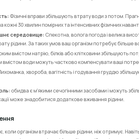
сть:
Фізичні вправи збільшують втрату води з потом. Праг
 на кожні 30 хвилин помірних та інтенсивних фізичних наван
ишнє середовище:
Спекотна, волога погода і велика висо
ту рідини. За таких умов ваш організм потребує більше в
оким вмістом натрію, білків або клітковини збільшують пот
им вмістом води можуть частково компенсувати ваші потре
ихоманка, хвороба, вагітність і годування груддю збільш
оль:
обидва є м'якими сечогінними засобами і можуть збіл
ації може знадобитися додаткове вживання рідини.
ення
, коли організм втрачає більше рідини, ніж отримує. Наві