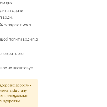
гом дня.
ди на години
і води.
0% складаються з
 щоб попити води під
ого критерію
 вас не влаштовує.
я здорових дорослих
лежать від стану
ня індивідуальних
зі здоров'ям.