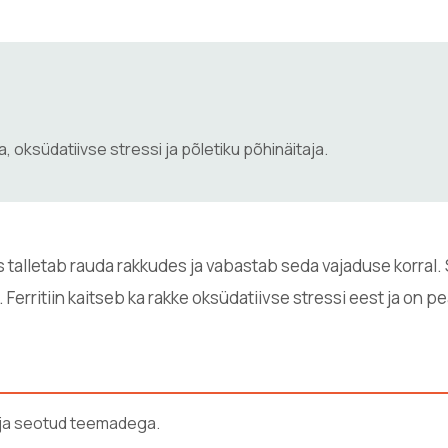
a, oksüdatiivse stressi ja põletiku põhinäitaja.
mis talletab rauda rakkudes ja vabastab seda vajaduse korral
 Ferritiin kaitseb ka rakke oksüdatiivse stressi eest ja on 
i ja seotud teemadega.