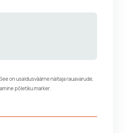
. See on usaldusväärne näitaja rauavarude,
peamine põletiku marker.