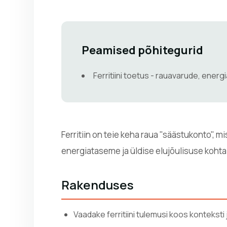
Peamised põhitegurid
Ferritiini toetus - rauavarude, energi
Ferritiin on teie keha raua "säästukonto", 
energiataseme ja üldise elujõulisuse kohta.
Rakenduses
Vaadake ferritiini tulemusi koos kontekst