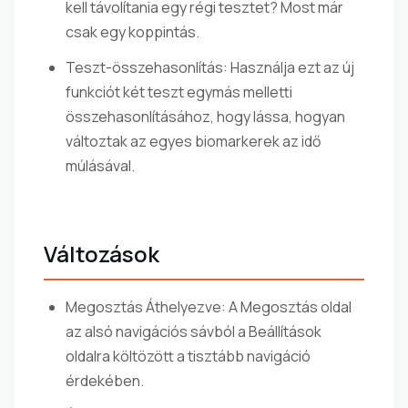
kell távolítania egy régi tesztet? Most már
csak egy koppintás.
Teszt-összehasonlítás: Használja ezt az új
funkciót két teszt egymás melletti
összehasonlításához, hogy lássa, hogyan
változtak az egyes biomarkerek az idő
múlásával.
Változások
Megosztás Áthelyezve: A Megosztás oldal
az alsó navigációs sávból a Beállítások
oldalra költözött a tisztább navigáció
érdekében.