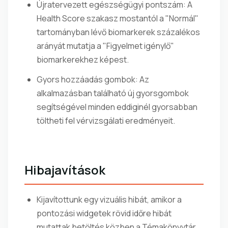
Újratervezett egészségügyi pontszám: A
Health Score szakasz mostantól a "Normál"
tartományban lévő biomarkerek százalékos
arányát mutatja a "Figyelmet igénylő"
biomarkerekhez képest.
Gyors hozzáadás gombok: Az
alkalmazásban található új gyorsgombok
segítségével minden eddiginél gyorsabban
töltheti fel vérvizsgálati eredményeit.
Hibajavítások
Kijavítottunk egy vizuális hibát, amikor a
pontozási widgetek rövid időre hibát
mutattak betöltés közben a Témakönyvtár