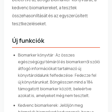
kedvenc biomarkereket, a tesztek
összehasonlítását és az egyszerűsített
tesztkezeléseket.
Új funkciók
Biomarker könyvtár: Az összes
egészségügyi témáról és biomarkerről szóló
átfogó információkat tartalmazó új
könyvtároldalunk felfedezése: Fedezze fel
új könyvtárunkat. Böngésszen mind a 184
támogatott biomarker között, beleértve
azokat is, amelyeket még nem tesztelt.
Kedvenc biomarkerek: Jelöljön meg