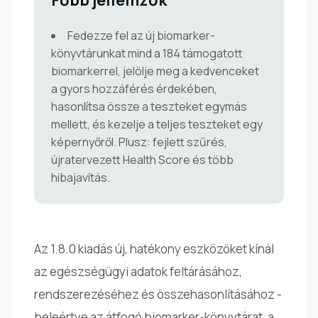
Főbb jellemzők
Fedezze fel az új biomarker-
könyvtárunkat mind a 184 támogatott
biomarkerrel, jelölje meg a kedvenceket
a gyors hozzáférés érdekében,
hasonlítsa össze a teszteket egymás
mellett, és kezelje a teljes teszteket egy
képernyőről. Plusz: fejlett szűrés,
újratervezett Health Score és több
hibajavítás.
Az 1.8.0 kiadás új, hatékony eszközöket kínál
az egészségügyi adatok feltárásához,
rendszerezéséhez és összehasonlításához -
beleértve az átfogó biomarker-könyvtárat, a