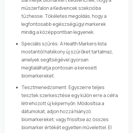
bármelyik biomarkert kedvencnek, hogy a
műszerfalon a Kedvencek szekcióba
tűzhesse. Tökéletes megoldás, hogy a
legfontosabb egészségügyi markerek
mindig a középpontban legyenek.
Speciális szűrés: A Health Markers lista
mostantól hatékony új szűrőket tartalmaz,
amelyek segítségével gyorsan
megtalálhatja pontosan a keresett
biomarkereket.
Tesztmenedzsment: Egyszerre teljes
tesztek szerkesztése egy külön erre a célra
létrehozott új képernyőn. Módosítsa a
dátumokat, adjon hozzá hiányzó
biomarkereket, vagy frissítse az összes
biomarker értékét egyetlen művelettel. El