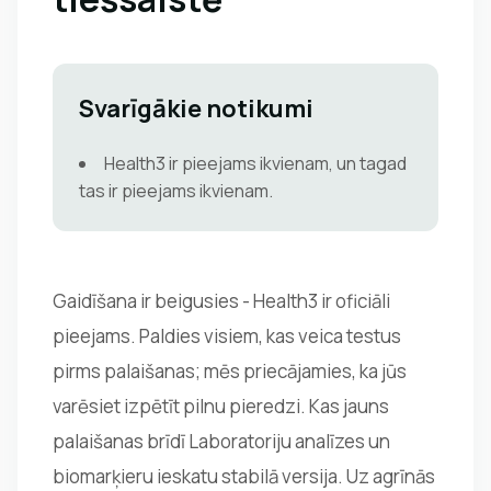
Svarīgākie notikumi
Health3 ir pieejams ikvienam, un tagad
tas ir pieejams ikvienam.
Gaidīšana ir beigusies - Health3 ir oficiāli
pieejams. Paldies visiem, kas veica testus
pirms palaišanas; mēs priecājamies, ka jūs
varēsiet izpētīt pilnu pieredzi. Kas jauns
palaišanas brīdī Laboratoriju analīzes un
biomarķieru ieskatu stabilā versija. Uz agrīnās