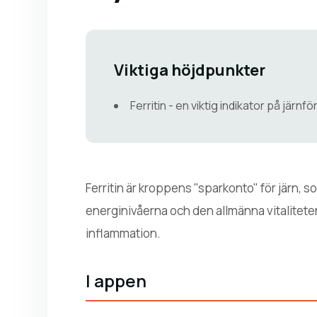
Viktiga höjdpunkter
Ferritin - en viktig indikator på järn
Ferritin är kroppens "sparkonto" för järn, som
energinivåerna och den allmänna vitaliteten
inflammation.
I appen