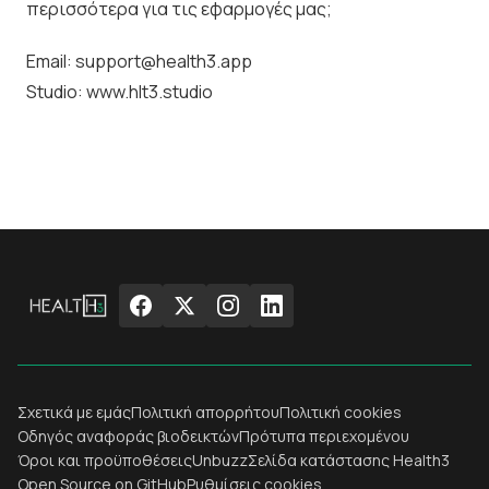
περισσότερα για τις εφαρμογές μας;
Email:
support@health3.app
Studio:
www.hlt3.studio
Σχετικά με εμάς
Πολιτική απορρήτου
Πολιτική cookies
Οδηγός αναφοράς βιοδεικτών
Πρότυπα περιεχομένου
Όροι και προϋποθέσεις
Unbuzz
Σελίδα κατάστασης Health3
Open Source on GitHub
Ρυθμίσεις cookies