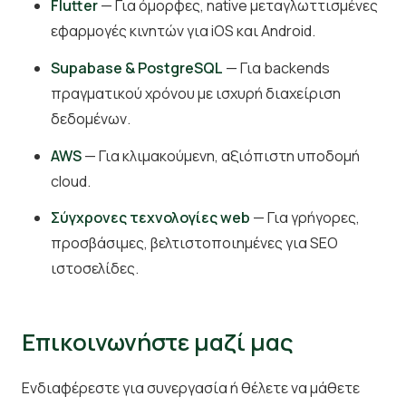
Flutter
— Για όμορφες, native μεταγλωττισμένες
εφαρμογές κινητών για iOS και Android.
Supabase & PostgreSQL
— Για backends
πραγματικού χρόνου με ισχυρή διαχείριση
δεδομένων.
AWS
— Για κλιμακούμενη, αξιόπιστη υποδομή
cloud.
Σύγχρονες τεχνολογίες web
— Για γρήγορες,
προσβάσιμες, βελτιστοποιημένες για SEO
ιστοσελίδες.
Επικοινωνήστε μαζί μας
Ενδιαφέρεστε για συνεργασία ή θέλετε να μάθετε