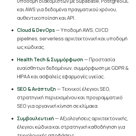
υποδομή διακομιστών με Supabase, PostgreSQL
και AWS για δεδομένα πραγματικού χρόνου,
αυθεντικοποίηση και API.
Cloud & DevOps
— Υποδομή AWS, CI/CD
pipelines, serverless αρχιτεκτονική και υποδομή
ως κώδικας.
Health Tech & Συμμόρφωση
— Προστασία
ευαίσθητων δεδομένων, συμμόρφωση με GDPR &
HIPAA και ασφαλείς εφαρμογές υγείας.
SEO & Ανάπτυξη
— Τεχνικοί έλεγχοι SEO,
στρατηγική περιεχομένου και προγραμματικό
SEO για οργανική κίνηση σε κλίμακα.
Συμβουλευτική
— Αξιολογήσεις αρχιτεκτονικής,
έλεγχοι κώδικα και στρατηγική καθοδήγηση για
τεχνολογικές αποφάσεις.