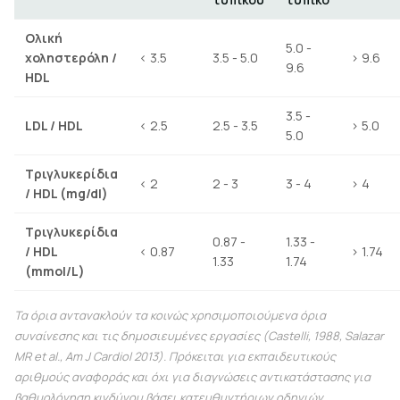
Ολική
5.0 -
χοληστερόλη /
< 3.5
3.5 - 5.0
> 9.6
9.6
HDL
3.5 -
LDL / HDL
< 2.5
2.5 - 3.5
> 5.0
5.0
Τριγλυκερίδια
< 2
2 - 3
3 - 4
> 4
/ HDL (mg/dl)
Τριγλυκερίδια
0.87 -
1.33 -
/ HDL
< 0.87
> 1.74
1.33
1.74
(mmol/L)
Τα όρια αντανακλούν τα κοινώς χρησιμοποιούμενα όρια
συναίνεσης και τις δημοσιευμένες εργασίες (Castelli, 1988, Salazar
MR et al.,
Am J Cardiol
2013). Πρόκειται για εκπαιδευτικούς
αριθμούς αναφοράς και όχι για διαγνώσεις αντικατάστασης για
βαθμολόγηση κινδύνου βάσει κατευθυντήριων οδηγιών.