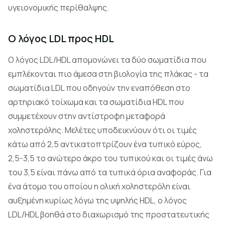
υγειονομικής περίθαλψης.
Ο λόγος LDL προς HDL
Ο λόγος LDL/HDL απομονώνει τα δύο σωματίδια που
εμπλέκονται πιο άμεσα στη βιολογία της πλάκας - τα
σωματίδια LDL που οδηγούν την εναπόθεση στο
αρτηριακό τοίχωμα και τα σωματίδια HDL που
συμμετέχουν στην αντίστροφη μεταφορά
χοληστερόλης. Μελέτες υποδεικνύουν ότι οι τιμές
κάτω από 2,5 αντικατοπτρίζουν ένα τυπικό εύρος,
2,5-3,5 το ανώτερο άκρο του τυπικού και οι τιμές άνω
του 3,5 είναι πάνω από τα τυπικά όρια αναφοράς. Για
ένα άτομο του οποίου η ολική χοληστερόλη είναι
αυξημένη κυρίως λόγω της υψηλής HDL, ο λόγος
LDL/HDL βοηθά στο διαχωρισμό της προστατευτικής