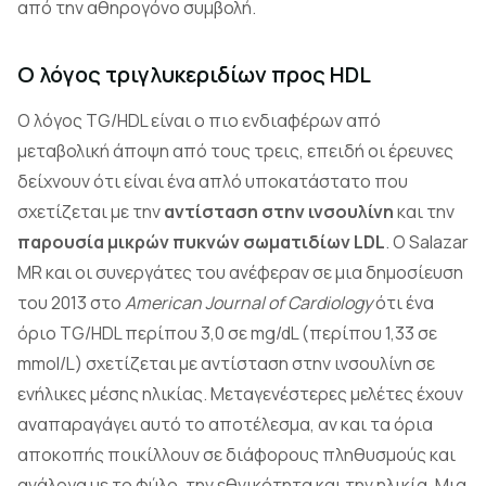
από την αθηρογόνο συμβολή.
Ο λόγος τριγλυκεριδίων προς HDL
Ο λόγος TG/HDL είναι ο πιο ενδιαφέρων από
μεταβολική άποψη από τους τρεις, επειδή οι έρευνες
δείχνουν ότι είναι ένα απλό υποκατάστατο που
σχετίζεται με την
αντίσταση στην ινσουλίνη
και την
παρουσία μικρών πυκνών σωματιδίων LDL
. Ο Salazar
MR και οι συνεργάτες του ανέφεραν σε μια δημοσίευση
του 2013 στο
American Journal of Cardiology
ότι ένα
όριο TG/HDL περίπου 3,0 σε mg/dL (περίπου 1,33 σε
mmol/L) σχετίζεται με αντίσταση στην ινσουλίνη σε
ενήλικες μέσης ηλικίας. Μεταγενέστερες μελέτες έχουν
αναπαραγάγει αυτό το αποτέλεσμα, αν και τα όρια
αποκοπής ποικίλλουν σε διάφορους πληθυσμούς και
ανάλογα με το φύλο, την εθνικότητα και την ηλικία. Μια