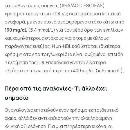
κατευθυντήριες οδηγίες (AHA/ACC, ESC/EAS)
χρησιμοποιούν τη μη-HDL ως δευτερεύουσα λιπιδική
αναφορά, με έναν συχνά αναφερόμενο στόχο κάτω από
130 mg/dL
(3,4 mmol/L) για τον μέσο όρο των ενηλίκων
και χαμηλότερους στόχους για άτομα με άλλους
παράγοντες ευεξίας. Η μη-HDL καθίσταται ιδιαίτερα
χρήσιμη όταν τα τριγλυκερίδια είναι αυξημένα, επειδή
η εκτίμηση της LDL Friedewald γίνεται λιγότερο
αξιόπιστη πάνω από περίπου 400 mg/dL (4,5 mmol/L).
Πέρα από τις αναλογίες: Τι άλλο έχει
σημασία
Οι αναλογίες αποτελούν έναν χρήσιμο εκπαιδευτικό
φακό, αλλά δεν αντικαθιστούν την ολοκληρωμένη
κλινική αξιολόγηση. Για μια πληρέστερη εικόνα, οι