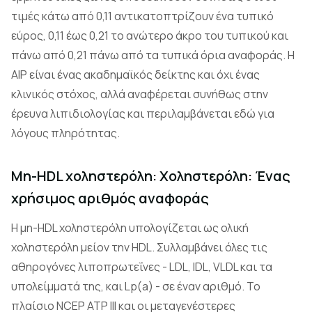
τιμές κάτω από 0,11 αντικατοπτρίζουν ένα τυπικό
εύρος, 0,11 έως 0,21 το ανώτερο άκρο του τυπικού και
πάνω από 0,21 πάνω από τα τυπικά όρια αναφοράς. Η
AIP είναι ένας ακαδημαϊκός δείκτης και όχι ένας
κλινικός στόχος, αλλά αναφέρεται συνήθως στην
έρευνα λιπιδιολογίας και περιλαμβάνεται εδώ για
λόγους πληρότητας.
Μη-HDL χοληστερόλη: Χοληστερόλη: Ένας
χρήσιμος αριθμός αναφοράς
Η μη-HDL χοληστερόλη υπολογίζεται ως ολική
χοληστερόλη μείον την HDL. Συλλαμβάνει όλες τις
αθηρογόνες λιποπρωτεΐνες - LDL, IDL, VLDL και τα
υπολείμματά της, και Lp(a) - σε έναν αριθμό. Το
πλαίσιο NCEP ATP III και οι μεταγενέστερες