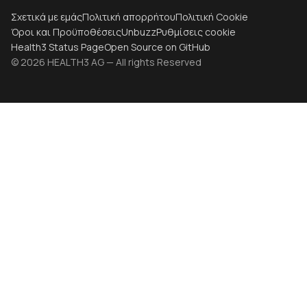
Σχετικά με εμάς
Πολιτική απορρήτου
Πολιτική Cookie
Όροι και Προϋποθέσεις
Unbuzz
Ρυθμίσεις cookie
Health3 Status Page
Open Source on GitHub
© 2026 HEALTH3 AG — All rights Reserved