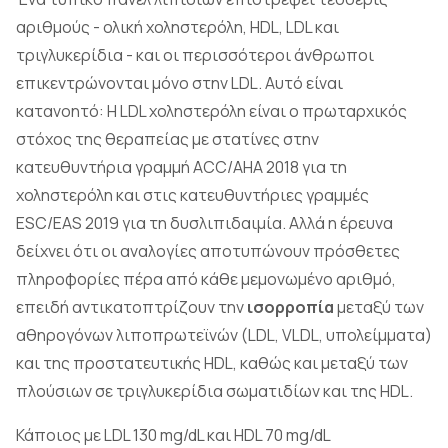
αριθμούς - ολική χοληστερόλη, HDL, LDL και
τριγλυκερίδια - και οι περισσότεροι άνθρωποι
επικεντρώνονται μόνο στην LDL. Αυτό είναι
κατανοητό: Η LDL χοληστερόλη είναι ο πρωταρχικός
στόχος της θεραπείας με στατίνες στην
κατευθυντήρια γραμμή ACC/AHA 2018 για τη
χοληστερόλη και στις κατευθυντήριες γραμμές
ESC/EAS 2019 για τη δυσλιπιδαιμία. Αλλά η έρευνα
δείχνει ότι οι αναλογίες αποτυπώνουν πρόσθετες
πληροφορίες πέρα από κάθε μεμονωμένο αριθμό,
επειδή αντικατοπτρίζουν την
ισορροπία
μεταξύ των
αθηρογόνων λιποπρωτεϊνών (LDL, VLDL, υπολείμματα)
και της προστατευτικής HDL, καθώς και μεταξύ των
πλούσιων σε τριγλυκερίδια σωματιδίων και της HDL.
Κάποιος με LDL 130 mg/dL και HDL 70 mg/dL