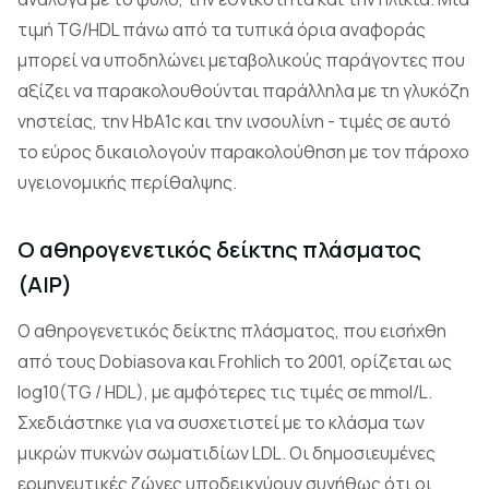
τιμή TG/HDL πάνω από τα τυπικά όρια αναφοράς
μπορεί να υποδηλώνει μεταβολικούς παράγοντες που
αξίζει να παρακολουθούνται παράλληλα με τη γλυκόζη
νηστείας, την HbA1c και την ινσουλίνη - τιμές σε αυτό
το εύρος δικαιολογούν παρακολούθηση με τον πάροχο
υγειονομικής περίθαλψης.
Ο αθηρογενετικός δείκτης πλάσματος
(AIP)
Ο αθηρογενετικός δείκτης πλάσματος, που εισήχθη
από τους Dobiasova και Frohlich το 2001, ορίζεται ως
log10(TG / HDL), με αμφότερες τις τιμές σε mmol/L.
Σχεδιάστηκε για να συσχετιστεί με το κλάσμα των
μικρών πυκνών σωματιδίων LDL. Οι δημοσιευμένες
ερμηνευτικές ζώνες υποδεικνύουν συνήθως ότι οι