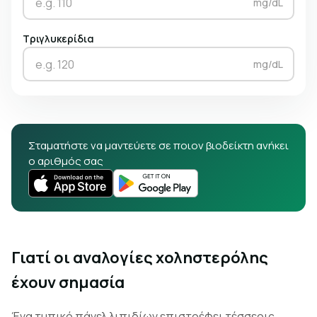
mg/dL
Τριγλυκερίδια
mg/dL
Σταματήστε να μαντεύετε σε ποιον βιοδείκτη ανήκει
ο αριθμός σας
Γιατί οι αναλογίες χοληστερόλης
έχουν σημασία
Ένα τυπικό πάνελ λιπιδίων επιστρέφει τέσσερις