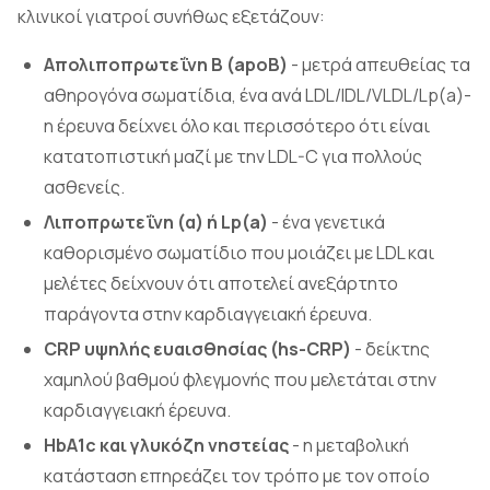
κλινικοί γιατροί συνήθως εξετάζουν:
Απολιποπρωτεΐνη Β (apoB)
- μετρά απευθείας τα
αθηρογόνα σωματίδια, ένα ανά LDL/IDL/VLDL/Lp(a)-
η έρευνα δείχνει όλο και περισσότερο ότι είναι
κατατοπιστική μαζί με την LDL-C για πολλούς
ασθενείς.
Λιποπρωτεΐνη (α) ή Lp(a)
- ένα γενετικά
καθορισμένο σωματίδιο που μοιάζει με LDL και
μελέτες δείχνουν ότι αποτελεί ανεξάρτητο
παράγοντα στην καρδιαγγειακή έρευνα.
CRP υψηλής ευαισθησίας (hs-CRP)
- δείκτης
χαμηλού βαθμού φλεγμονής που μελετάται στην
καρδιαγγειακή έρευνα.
HbA1c και γλυκόζη νηστείας
- η μεταβολική
κατάσταση επηρεάζει τον τρόπο με τον οποίο