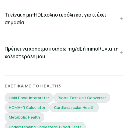
Τι είναι η μη-HDL χοληστερόλη και γιατί έχει
σημασία
Πρέπει να χρησιμοποιήσω mg/dL ή mmol/L για τη
χοληστερόλη μου
ΣΧΕΤΙΚΆ ΜΕ ΤΟ HEALTH3
Lipid Panel Interpreter
Blood Test Unit Converter
HOMA-IR Calculator
Cardiovascular Health
Metabolic Health
Understanding Cholesterol Blood Tests