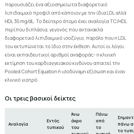
παρουσιάζει ένα αξιοσημείωτα διαφορετικό
λιπιδαιμικό προφίλ από κάποιον με την ίδια LDL αλλά
HDL 30 mg/dL. Το δεύτερο άτομο έχει αναλογία TC/HDL
περίπου διπλάσια, γεγονός που αντανακλά
διαφορετικό λιπιδαιμικό ισοζύγιο, παρόλο που η LDL
του εκτυπώνεται το ίδιο στην έκθεση. Αυτοί οι λόγοι
είναι εκπαιδευτικοί αριθμοί αναφοράς- η κλινική
εκτίμηση του καρδιαγγειακού κινδύνου απαιτεί την
Pooled Cohort Equation ή ισοδύναμη εξίσωση και έναν
κλινικό γιατρό.
Οι τρεις βασικοί δείκτες
Άνω
Πάνω
Σημαντ
Εντός
άκρο
από
Αναλογία
πάνω α
τυπικού
του
το
το τυπι
τυπικού
τυπικό