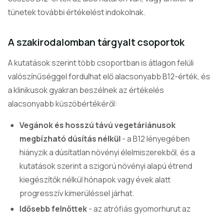
tünetek további értékelést indokolnak.
A szakirodalomban tárgyalt csoportok
A kutatások szerint több csoportban is átlagon felüli
valószínűséggel fordulhat elő alacsonyabb B12-érték, és
a klinikusok gyakran beszélnek az értékelés
alacsonyabb küszöbértékéről:
Vegánok és hosszú távú vegetáriánusok
megbízható dúsítás nélkül
- a B12 lényegében
hiányzik a dúsítatlan növényi élelmiszerekből, és a
kutatások szerint a szigorú növényi alapú étrend
kiegészítők nélkül hónapok vagy évek alatt
progresszív kimerüléssel járhat.
Idősebb felnőttek
- az atrófiás gyomorhurut az