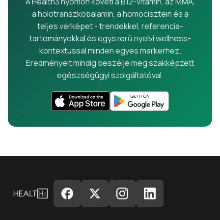
A Health3 nyomon követi a B12-vitamin, az MMA,
a holotranszkobalamin, a homocisztein és a
teljes vérképet - trendekkel, referencia-
tartományokkal és egyszerű nyelvi wellness-
kontextussal minden egyes markerhez.
Eredményeit mindig beszélje meg szakképzett
egészségügyi szolgáltatóval.