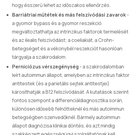
hogy ésszerű lehet az időszakos ellenőrzés.
Barriátriai műtétek és más felszívódási zavarok
-
a gyomor bypass és a gyomor reszekció
megváltoztathatja az intrinzikus faktorok termelését
és az ilealis felszívódást; a coeliakiát, a Crohn-
betegséget és a vékonybél reszekciót hasonlóan
tárgyalja a szakirodalom.
Perniciózus vérszegénység
- a szakirodalomban
leírt autoimmun állapot, amelyben az intrinzikus faktor
antitestek (és a parietális sejtek antitestjei)
károsíthatják a B12 felszívódását. A kutatások szerint
fontos szempont a differenciáldiagnosztika során,
különösen idősebb felnőtteknél és más autoimmun
betegségben szenvedőknél. Bármely autoimmun
állapot diagnózisa klinikai döntés, és azt mindig
szakképzett egészségügyi szolgáltatónak kell