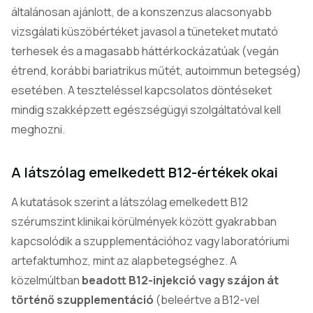
általánosan ajánlott, de a konszenzus alacsonyabb
vizsgálati küszöbértéket javasol a tüneteket mutató
terhesek és a magasabb háttérkockázatúak (vegán
étrend, korábbi bariatrikus műtét, autoimmun betegség)
esetében. A teszteléssel kapcsolatos döntéseket
mindig szakképzett egészségügyi szolgáltatóval kell
meghozni.
A látszólag emelkedett B12-értékek okai
A kutatások szerint a látszólag emelkedett B12
szérumszint klinikai körülmények között gyakrabban
kapcsolódik a szupplementációhoz vagy laboratóriumi
artefaktumhoz, mint az alapbetegséghez. A
közelmúltban
beadott B12-injekció vagy szájon át
történő szupplementáció
(beleértve a B12-vel