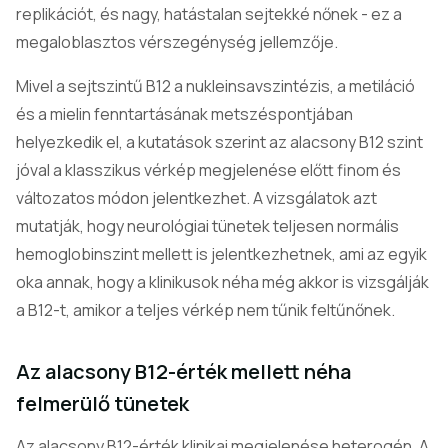
replikációt, és nagy, hatástalan sejtekké nőnek - ez a
megaloblasztos vérszegénység jellemzője.
Mivel a sejtszintű B12 a nukleinsavszintézis, a metiláció
és a mielin fenntartásának metszéspontjában
helyezkedik el, a kutatások szerint az alacsony B12 szint
jóval a klasszikus vérkép megjelenése előtt finom és
változatos módon jelentkezhet. A vizsgálatok azt
mutatják, hogy neurológiai tünetek teljesen normális
hemoglobinszint mellett is jelentkezhetnek, ami az egyik
oka annak, hogy a klinikusok néha még akkor is vizsgálják
a B12-t, amikor a teljes vérkép nem tűnik feltűnőnek.
Az alacsony B12-érték mellett néha
felmerülő tünetek
Az alacsony B12-érték klinikai megjelenése heterogén. A