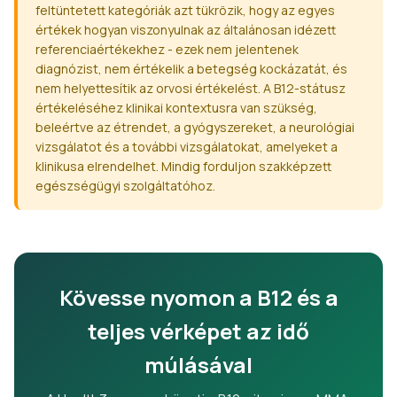
feltüntetett kategóriák azt tükrözik, hogy az egyes
értékek hogyan viszonyulnak az általánosan idézett
referenciaértékekhez - ezek nem jelentenek
diagnózist, nem értékelik a betegség kockázatát, és
nem helyettesítik az orvosi értékelést. A B12-státusz
értékeléséhez klinikai kontextusra van szükség,
beleértve az étrendet, a gyógyszereket, a neurológiai
vizsgálatot és a további vizsgálatokat, amelyeket a
klinikusa elrendelhet. Mindig forduljon szakképzett
egészségügyi szolgáltatóhoz.
Kövesse nyomon a B12 és a
teljes vérképet az idő
múlásával