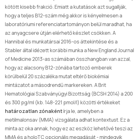
kötött kisebb frakció. Emiatt a kutatások azt sugallják,
hogy a teljes B12-szám még akkor is kényelmesen a
laboratóriumi referenciatartományon belül maradhat, ha
az anyagcsere útján elérhető készlet csökken. A
Hannibal és munkatársai 2016-os áttekintése és a
Stabler által idézett korábbi munka a New England Journal
of Medicine 2013-as számában összhangban van azzal,
hogy az alacsony B12-zónába tartozó emberek
körülbelül 20 százaléka mutat eltérő biokémiai
mintázatot a másodrendű markereken. A Brit
Hematológiai Szabványügyi Bizottság (BCSH 2014) a 200
és 300 pg/ml (kb. 148-221 pmol/l) közötti értékeket
határozatlan zónaként
írja le, amelyben a
metilmalonsav (MMA) vizsgálata adhat kontextust. Ez a
minta az oka annak, hogy ez az eszköz lehetővé teszi az
MMA és a holoTC opcionális megadását - mindegyik