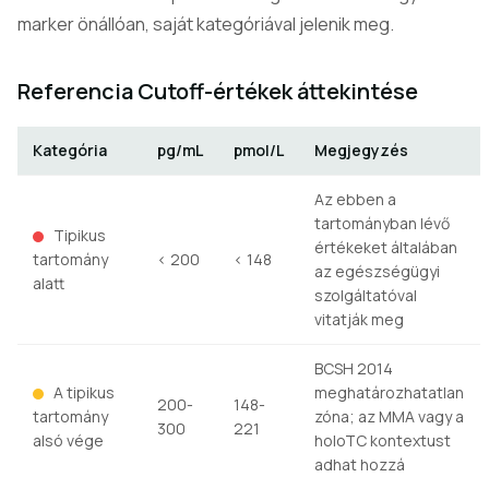
marker önállóan, saját kategóriával jelenik meg.
Referencia Cutoff-értékek áttekintése
Kategória
pg/mL
pmol/L
Megjegyzés
Az ebben a
tartományban lévő
Tipikus
értékeket általában
tartomány
< 200
< 148
az egészségügyi
alatt
szolgáltatóval
vitatják meg
BCSH 2014
A tipikus
meghatározhatatlan
200-
148-
tartomány
zóna; az MMA vagy a
300
221
alsó vége
holoTC kontextust
adhat hozzá