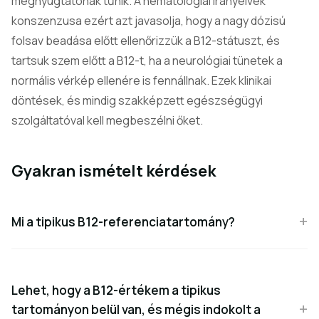
megnyugtatónak tűnik. A hematológiai irányelvek
konszenzusa ezért azt javasolja, hogy a nagy dózisú
folsav beadása előtt ellenőrizzük a B12-státuszt, és
tartsuk szem előtt a B12-t, ha a neurológiai tünetek a
normális vérkép ellenére is fennállnak. Ezek klinikai
döntések, és mindig szakképzett egészségügyi
szolgáltatóval kell megbeszélni őket.
Gyakran ismételt kérdések
Mi a tipikus B12-referenciatartomány?
Lehet, hogy a B12-értékem a tipikus
tartományon belül van, és mégis indokolt a