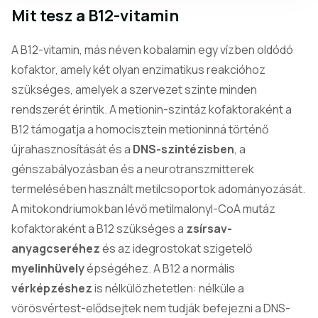
Mit tesz a B12-vitamin
A B12-vitamin, más néven kobalamin egy vízben oldódó
kofaktor, amely két olyan enzimatikus reakcióhoz
szükséges, amelyek a szervezet szinte minden
rendszerét érintik. A metionin-szintáz kofaktoraként a
B12 támogatja a homocisztein metioninná történő
újrahasznosítását és a
DNS-szintézisben
, a
génszabályozásban és a neurotranszmitterek
termelésében használt metilcsoportok adományozását.
A mitokondriumokban lévő metilmalonyl-CoA mutáz
kofaktoraként a B12 szükséges a
zsírsav-
anyagcseréhez
és az idegrostokat szigetelő
myelinhüvely
épségéhez. A B12 a normális
vérképzéshez
is nélkülözhetetlen: nélküle a
vörösvértest-elődsejtek nem tudják befejezni a DNS-