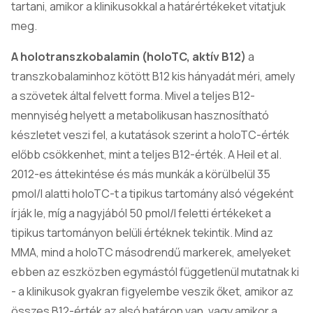
tartani, amikor a klinikusokkal a határértékeket vitatjuk
meg.
A holotranszkobalamin (holoTC, aktív B12)
a
transzkobalaminhoz kötött B12 kis hányadát méri, amely
a szövetek által felvett forma. Mivel a teljes B12-
mennyiség helyett a metabolikusan hasznosítható
készletet veszi fel, a kutatások szerint a holoTC-érték
előbb csökkenhet, mint a teljes B12-érték. A Heil et al.
2012-es áttekintése és más munkák a körülbelül 35
pmol/l alatti holoTC-t a tipikus tartomány alsó végeként
írják le, míg a nagyjából 50 pmol/l feletti értékeket a
tipikus tartományon belüli értéknek tekintik. Mind az
MMA, mind a holoTC másodrendű markerek, amelyeket
ebben az eszközben egymástól függetlenül mutatnak ki
- a klinikusok gyakran figyelembe veszik őket, amikor az
összes B12-érték az alsó határon van, vagy amikor a