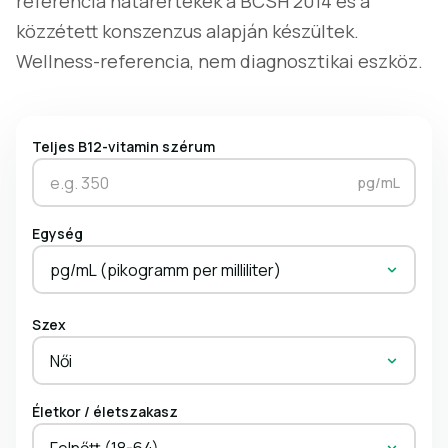
referencia határértékek a BCSH 2014 és a
közzétett konszenzus alapján készültek.
Wellness-referencia, nem diagnosztikai eszköz.
Teljes B12-vitamin szérum
pg/mL
Egység
pg/mL (pikogramm per milliliter)
Szex
Női
Életkor / életszakasz
Felnőtt (18-64)