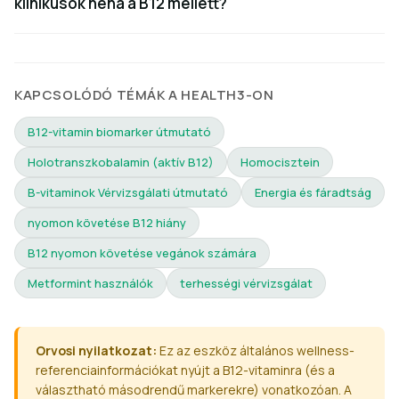
klinikusok néha a B12 mellett?
KAPCSOLÓDÓ TÉMÁK A HEALTH3-ON
B12-vitamin biomarker útmutató
Holotranszkobalamin (aktív B12)
Homocisztein
B-vitaminok Vérvizsgálati útmutató
Energia és fáradtság
nyomon követése B12 hiány
B12 nyomon követése vegánok számára
Metformint használók
terhességi vérvizsgálat
Orvosi nyilatkozat:
Ez az eszköz általános wellness-
referenciainformációkat nyújt a B12-vitaminra (és a
választható másodrendű markerekre) vonatkozóan. A