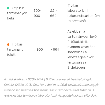
Tipikus
A tipikus
300-
221-
laboratóriumi
tartományon
900
664
referenciatartomány
belül
felnőtteknél
Az ebben a
tartományban lévő
értékek klinikai
Tipikus
nyomon követést
tartomány
> 900
> 664
indokolnak a
felett
lehetséges okok
kivizsgálása
érdekében
A határértékek a BCSH 2014 (
British Journal of Haematology
),
Stabler (NEJM 2013) és a Hannibal et al. 2016-os áttekintése alapján
általánosan használt konszenzusos küszöbértékeket tükrözik. A
referenciatartományok laboratóriumi vizsgálatokonként eltérőek.