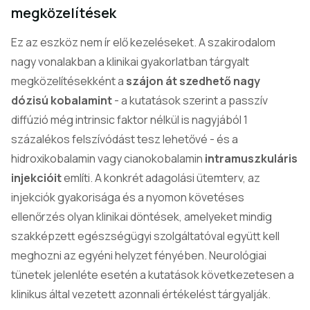
megközelítések
Ez az eszköz nem ír elő kezeléseket. A szakirodalom
nagy vonalakban a klinikai gyakorlatban tárgyalt
megközelítésekként a
szájon át szedhető nagy
dózisú kobalamint
- a kutatások szerint a passzív
diffúzió még intrinsic faktor nélkül is nagyjából 1
százalékos felszívódást tesz lehetővé - és a
hidroxikobalamin vagy cianokobalamin
intramuszkuláris
injekcióit
említi. A konkrét adagolási ütemterv, az
injekciók gyakorisága és a nyomon követéses
ellenőrzés olyan klinikai döntések, amelyeket mindig
szakképzett egészségügyi szolgáltatóval együtt kell
meghozni az egyéni helyzet fényében. Neurológiai
tünetek jelenléte esetén a kutatások következetesen a
klinikus által vezetett azonnali értékelést tárgyalják.