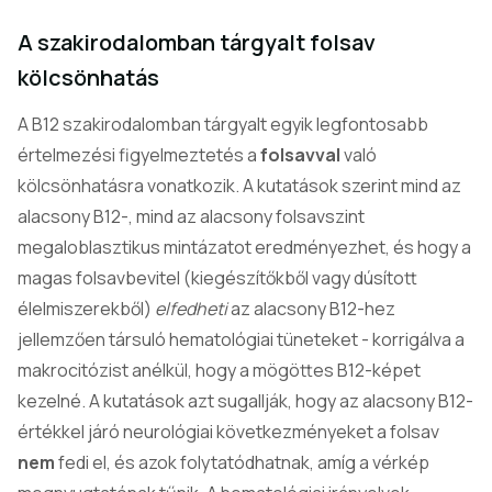
A szakirodalomban tárgyalt folsav
kölcsönhatás
A B12 szakirodalomban tárgyalt egyik legfontosabb
értelmezési figyelmeztetés a
folsavval
való
kölcsönhatásra vonatkozik. A kutatások szerint mind az
alacsony B12-, mind az alacsony folsavszint
megaloblasztikus mintázatot eredményezhet, és hogy a
magas folsavbevitel (kiegészítőkből vagy dúsított
élelmiszerekből)
elfedheti
az alacsony B12-hez
jellemzően társuló hematológiai tüneteket - korrigálva a
makrocitózist anélkül, hogy a mögöttes B12-képet
kezelné. A kutatások azt sugallják, hogy az alacsony B12-
értékkel járó neurológiai következményeket a folsav
nem
fedi el, és azok folytatódhatnak, amíg a vérkép