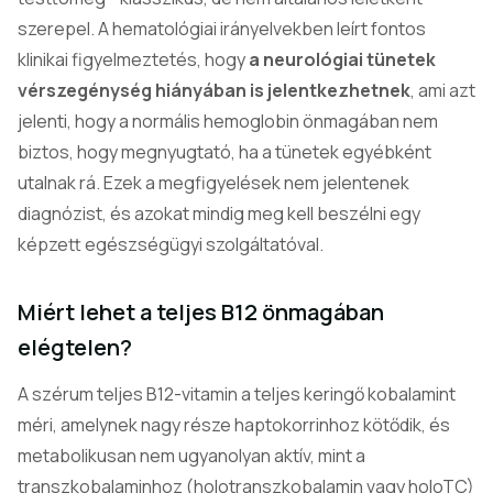
szerepel. A hematológiai irányelvekben leírt fontos
klinikai figyelmeztetés, hogy
a neurológiai tünetek
vérszegénység hiányában is jelentkezhetnek
, ami azt
jelenti, hogy a normális hemoglobin önmagában nem
biztos, hogy megnyugtató, ha a tünetek egyébként
utalnak rá. Ezek a megfigyelések nem jelentenek
diagnózist, és azokat mindig meg kell beszélni egy
képzett egészségügyi szolgáltatóval.
Miért lehet a teljes B12 önmagában
elégtelen?
A szérum teljes B12-vitamin a teljes keringő kobalamint
méri, amelynek nagy része haptokorrinhoz kötődik, és
metabolikusan nem ugyanolyan aktív, mint a
transzkobalaminhoz (holotranszkobalamin vagy holoTC)