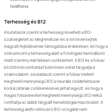
felállítania.
Terhesség és B12
A kutatások szerint a terhesség növelheti a B12-
szükségletet az idegrendszer és a vörösvérsejtek
magzati fejlődésének támogatása érdekében, és hogy a
szérumszint a terhesség alatt a fiziológiás hemodilúció
miatt szerény mértékben csökkenhet. A B12 és a folsav
közötti kölcsönhatást különösen sokat tárgyalja a
szakirodalom: a kutatások szerint a folsav mellett
megfelelő mennyiségű B12 a neurális csődefektusok
kockázatának csökkenésével járhat együtt, és hogy a
magas folsavbevitel megfelelő mennyiségű B12 nélkül
ronthatja az alább tárgyalt hematológiai maszkolást. A
terhesség alatti rutinszerű B12-vizsgálat nem