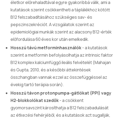
életkor előrehaladtával egyre gyakoribbá válik, ami a
kutatások szerint csökkentheti a táplálékhoz kötött
B12 felszabadításához szükséges sav- és
pepszinszekréciót. A vizsgálatok szerint az
epidemiológiai munkák szerint az alacsony B12-érték
előfordulása 60 éves kor után emelkedik.
Hosszú távú metforminhasználók
- a kutatások
szerint a metformin befolyásolhatja az intrinsic faktor
B12 komplex kalciumfüggő ileális felvételét (Mahajan
és Gupta, 2010, és a későbbi áttekintések
összhangban vannak ezzel az összefüggéssel az
évekig tartó terápia során).
Hosszú távon protonpumpa-gátlókat (PPI) vagy
H2-blokkolókat szedők
- a csökkent
gyomorsavszint károsíthatja a B12 felszabadulását
az étkezési fehérjéből, és a kutatások azt sugallják,