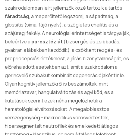
szakirodalomban leírt jellemzők közé tartozik a tartós
fáradtság
, a megerőltető légszomj, a sápadtság, a
glossitis (sima, fájó nyelv), a szögletes cheilitis és a
szájüregi fekély. A neurológiai érintettséget is tárgyalják,
beleértve a
paresztéziát
(bizsergés és zsibbadás,
gyakran a lábakban kezdődik), a csökkent rezgés- és
propriocepciós érzékelést, a járás bizonytalanságát, és
előrehaladott esetekben azt, amit a szakirodalom a
gerincvelő szubakut kombinált degenerációjaként ír le.
Olyan kognitív jellemzőkről is beszámoltak, mint
memóriazavar, hangulatváltozás és agyi köd, és a
kutatások szerint ezek néha megelőzhetik a
hematológiai elváltozásokat. A megaloblasztos
vérszegénység - makrocitikus vörösvértestek,
hipersegmentált neutrofilek és emelkedett átlagos
testtömeg - klasszikus, de nem általános leletként