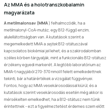
Az MMA és a holotranszkobalamin
magyarázata
A metilmalonsav (MMA
) felhalmozódik, ha a
metilmalonyl-CoA-mutáz, egy B12-függő enzim,
alulellátottságban van. A kutatások szerint a
megemelkedett MMA a
sejtek
B12-státuszával
kapcsolatos biokémiai jel lehet, és a szakirodalomban
széles körben tárgyalják, mint a funkcionális B12-státusz
érzékeny egyedi markerét. A legtöbb laboratórium az
MMA-t nagyjából 270-370 nmol/l felett emelkedettnek
tekinti, bár a határértékek a vizsgálat függvényei.
Fontos, hogy az MMA vesekárosodással kiürül, és a
kutatások szerint vesekárosodás esetén még akkor is
mérsékelten emelkedhet, ha a B12-státusz nem tűnik
érintettnek - ezt a figyelmeztetést érdemes szem előtt