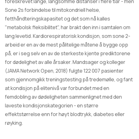
foreskrevet lange, langsomme distanser i flere tiår - men
Sone 2s forbindelse til mitokondriell helse,
fetthåndteringskapasitet og det som nå kalles
"metabolsk fleksibilitet", har brakt den inn i samtalen om
lang levetid. Kardiorespiratorisk kondisjon, som sone 2-
arbeid er en av de mest pålitelige måtene å bygge opp
på, er i seg selv en av de sterkeste kjente prediktorene
for dødelighet av alle årsaker. Mandsager og kolleger
(JAMA Network Open, 2018) fulgte 122 007 pasienter
som gjennomgikk treningstesting på tredemølle, og fant
at kondisjon på elitenivå var forbundet med en
femdobling av dødeligheten sammenlignet med den
laveste kondisjonskategorien - en større
effektstørrelse enn for høyt blodtrykk, diabetes eller
røyking.