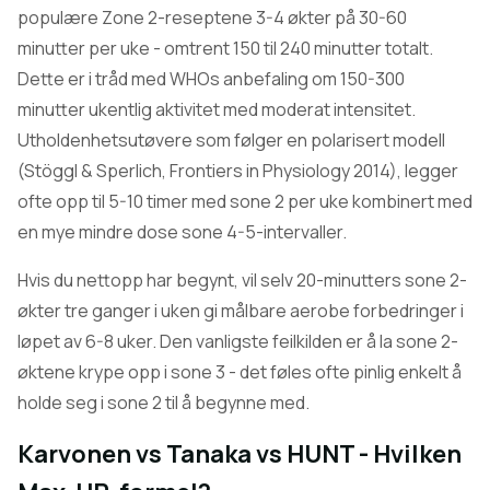
populære Zone 2-reseptene 3-4 økter på 30-60
minutter per uke - omtrent 150 til 240 minutter totalt.
Dette er i tråd med WHOs anbefaling om 150-300
minutter ukentlig aktivitet med moderat intensitet.
Utholdenhetsutøvere som følger en polarisert modell
(Stöggl & Sperlich, Frontiers in Physiology 2014), legger
ofte opp til 5-10 timer med sone 2 per uke kombinert med
en mye mindre dose sone 4-5-intervaller.
Hvis du nettopp har begynt, vil selv 20-minutters sone 2-
økter tre ganger i uken gi målbare aerobe forbedringer i
løpet av 6-8 uker. Den vanligste feilkilden er å la sone 2-
øktene krype opp i sone 3 - det føles ofte pinlig enkelt å
holde seg i sone 2 til å begynne med.
Karvonen vs Tanaka vs HUNT - Hvilken