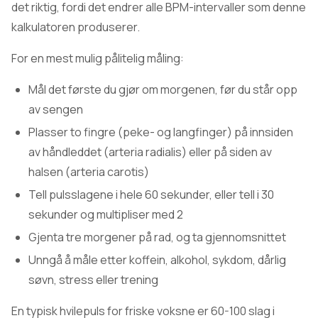
det riktig, fordi det endrer alle BPM-intervaller som denne
kalkulatoren produserer.
For en mest mulig pålitelig måling:
Mål det første du gjør om morgenen, før du står opp
av sengen
Plasser to fingre (peke- og langfinger) på innsiden
av håndleddet (arteria radialis) eller på siden av
halsen (arteria carotis)
Tell pulsslagene i hele 60 sekunder, eller tell i 30
sekunder og multipliser med 2
Gjenta tre morgener på rad, og ta gjennomsnittet
Unngå å måle etter koffein, alkohol, sykdom, dårlig
søvn, stress eller trening
En typisk hvilepuls for friske voksne er 60-100 slag i