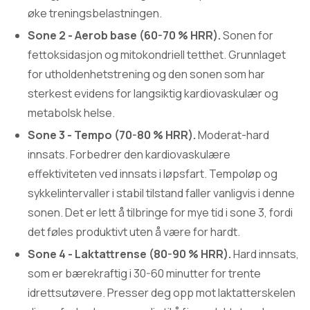
øke treningsbelastningen.
Sone 2 - Aerob base (60-70 % HRR).
Sonen for
fettoksidasjon og mitokondriell tetthet. Grunnlaget
for utholdenhetstrening og den sonen som har
sterkest evidens for langsiktig kardiovaskulær og
metabolsk helse.
Sone 3 - Tempo (70-80 % HRR).
Moderat-hard
innsats. Forbedrer den kardiovaskulære
effektiviteten ved innsats i løpsfart. Tempoløp og
sykkelintervaller i stabil tilstand faller vanligvis i denne
sonen. Det er lett å tilbringe for mye tid i sone 3, fordi
det føles produktivt uten å være for hardt.
Sone 4 - Laktattrense (80-90 % HRR).
Hard innsats,
som er bærekraftig i 30-60 minutter for trente
idrettsutøvere. Presser deg opp mot laktatterskelen