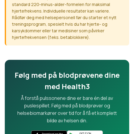
standard 220-minus-alder-formelen for maksimal
hjertefrekvens. Individuelle resultater kan variere.
Rådfør deg med helsepersonell før du starter et nytt
treningsprogram, spesielt hvis du har hjerte- og
karsykdommer eller tar medisiner som påvirker
hjertefrekvensen (f.eks. betablokkere).
Følg med på blodprøvene dine
med Health3
Å forstå pulssonene dine er bare én del av
puslespillet. Følg med på blodprøver og
helsebiomarkører over tid for å få et komplett
bilde av helsen din.