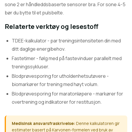
sone 2 er håndleddsbaserte sensorer bra. For sone 4-5
bør du bytte til et pulsbelte.
Relaterte verktøy og lesestoff
TDEE-kalkulator
- par treningsintensiteten din med
ditt daglige energibehov.
Fastetimer
- følg med på fastevinduer parallelt med
treningssykluser.
Blodprøvesporing for utholdenhetsutøvere
-
biomarkører for trening med høyt volum.
Blodprøvesporing for maratonløpere
- markører for
overtrening og indikatorer for restitusjon.
Medisinsk ansvarsfraskrivelse:
Denne kalkulatoren gir
estimater basert på Karvonen-formelen ved bruk av