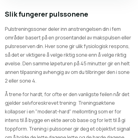
Slik fungerer pulssonene
Pulstreningssoner deler inn anstrengelsen din i fem
områder basert på en prosentandel av makspulsen eller
pulsreserven din. Hver sone gir ulik fysiologisk respons,
så det er viktigere å velge riktig sone enn å velge riktig
øvelse. Den samme løpeturen på 45 minutter gir en helt
annen tilpasning avhengig av om du tilbringer den i sone
2 eller sone 4.
Å trene for hardt, for ofte er den vanligste feilen når det
gjelder selvforeskrevet trening: Treningsøktene
kollapser i en "moderat-hard" mellomting som er for
intens til å bygge en ekte aerob base og for lett til å gi
toppform. Trening i pulssoner gir deg et objektivt signal
om å holde de lette dagene lette og de harde dagene