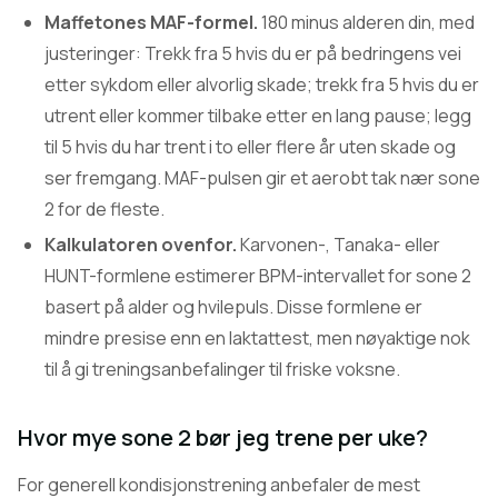
Maffetones MAF-formel.
180 minus alderen din, med
justeringer: Trekk fra 5 hvis du er på bedringens vei
etter sykdom eller alvorlig skade; trekk fra 5 hvis du er
utrent eller kommer tilbake etter en lang pause; legg
til 5 hvis du har trent i to eller flere år uten skade og
ser fremgang. MAF-pulsen gir et aerobt tak nær sone
2 for de fleste.
Kalkulatoren ovenfor.
Karvonen-, Tanaka- eller
HUNT-formlene estimerer BPM-intervallet for sone 2
basert på alder og hvilepuls. Disse formlene er
mindre presise enn en laktattest, men nøyaktige nok
til å gi treningsanbefalinger til friske voksne.
Hvor mye sone 2 bør jeg trene per uke?
For generell kondisjonstrening anbefaler de mest