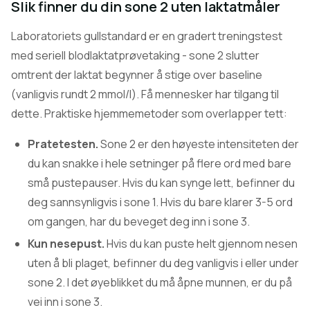
Slik finner du din sone 2 uten laktatmåler
Laboratoriets gullstandard er en gradert treningstest
med seriell blodlaktatprøvetaking - sone 2 slutter
omtrent der laktat begynner å stige over baseline
(vanligvis rundt 2 mmol/l). Få mennesker har tilgang til
dette. Praktiske hjemmemetoder som overlapper tett:
Pratetesten.
Sone 2 er den høyeste intensiteten der
du kan snakke i hele setninger på flere ord med bare
små pustepauser. Hvis du kan synge lett, befinner du
deg sannsynligvis i sone 1. Hvis du bare klarer 3-5 ord
om gangen, har du beveget deg inn i sone 3.
Kun nesepust.
Hvis du kan puste helt gjennom nesen
uten å bli plaget, befinner du deg vanligvis i eller under
sone 2. I det øyeblikket du må åpne munnen, er du på
vei inn i sone 3.