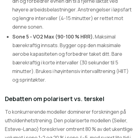
din og forbedrer evnen din til å fjerne laktat ved
høyere arbeidsbelastninger. Anstrengelser i løpsfart
og lengre intervaller (4-15 minutter) er rettet mot
denne sonen.
Sone 5 - VO2 Max (90-100 % HRR).
Maksimal
bærekraftig innsats. Bygger opp den maksimale
aerobe kapasiteten og forbedrer taket ditt. Bare
bærekraftig i korte intervaller (30 sekunder til 5
minutter). Brukes i høyintensiv intervalltrening (HIIT)
og sprintøkter.
Debatten om polarisert vs. terskel
To konkurrerende modeller dominerer forskningen på
utholdenhetstrening. Den polariserte modellen (Seiler,
Esteve-Lanao) foreskriver omtrent 80 % av det ukentlige
volumet i sone 1-2 og 20 % i sone 4-5, med svært lite tid i