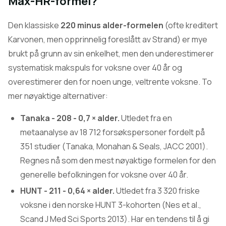
Max-HR-formel?
Den klassiske
220 minus alder-formelen
(ofte kreditert
Karvonen, men opprinnelig foreslått av Strand) er mye
brukt på grunn av sin enkelhet, men den underestimerer
systematisk makspuls for voksne over 40 år og
overestimerer den for noen unge, veltrente voksne. To
mer nøyaktige alternativer:
Tanaka - 208 - 0,7 × alder.
Utledet fra en
metaanalyse av 18 712 forsøkspersoner fordelt på
351 studier (Tanaka, Monahan & Seals, JACC 2001).
Regnes nå som den mest nøyaktige formelen for den
generelle befolkningen for voksne over 40 år.
HUNT - 211 - 0,64 × alder.
Utledet fra 3 320 friske
voksne i den norske HUNT 3-kohorten (Nes et al.,
Scand J Med Sci Sports 2013). Har en tendens til å gi