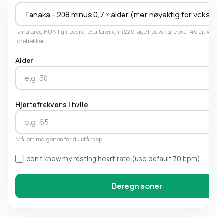
Tanaka - 208 minus 0,7 × alder (mer nøyaktig for voksn
Tanaka og HUNT gir bedre resultater enn 220-age hos voksne over 40 år. Vel
foretrekker.
Alder
Hjertefrekvens i hvile
Mål om morgenen før du står opp
I don't know my resting heart rate (use default 70 bpm)
Beregn soner