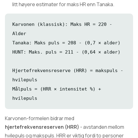
litt høyere estimater for maks HR enn Tanaka.
Karvonen (klassisk): Maks HR = 220 -
Alder
Tanaka: Maks puls = 208 - (0,7 × alder)
HUNT: Maks. puls = 211 - (0,64 × alder)
Hjertefrekvensreserve (HRR) = makspuls -
hvilepuls
Målpuls = (HRR × intensitet %) +
hvilepuls
Karvonen-formelen bidrar med
hjertefrekvensreserven (HRR)
- avstanden mellom
hvilepuls og makspuls. HRR er viktig fordi to personer