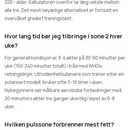
220 - alder. Kalkulatoren ovenfor lar deg veksle mellom
alle tre. Det mest nøyaktige alternativet er fortsatt en
overvåket gradert treningstest.
Hvor lang tid bør jeg tilbringe i sone 2 hver
uke?
For generell kondisjon er 3-4 økter på 30-60 minutter per
uke (150-240 minutter totalt) i tråd med WHOs
retningslinjer. Utholdenhetsutøvere som trener etter en
polarisert modell, bruker ofte 5-10 timer i uken.
Nybegynnere ser målbare aerobiske forbedringer med
20-minutters økter tre ganger ukentlig i løpet av 6-8
uker.
Hvilken pulssone forbrenner mest fett?