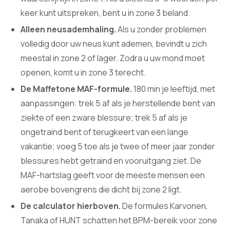
keer kunt uitspreken, bent u in zone 3 beland.
Alleen neusademhaling.
Als u zonder problemen
volledig door uw neus kunt ademen, bevindt u zich
meestal in zone 2 of lager. Zodra u uw mond moet
openen, komt u in zone 3 terecht.
De Maffetone MAF-formule.
180 min je leeftijd, met
aanpassingen: trek 5 af als je herstellende bent van
ziekte of een zware blessure; trek 5 af als je
ongetraind bent of terugkeert van een lange
vakantie; voeg 5 toe als je twee of meer jaar zonder
blessures hebt getraind en vooruitgang ziet. De
MAF-hartslag geeft voor de meeste mensen een
aerobe bovengrens die dicht bij zone 2 ligt.
De calculator hierboven.
De formules Karvonen,
Tanaka of HUNT schatten het BPM-bereik voor zone