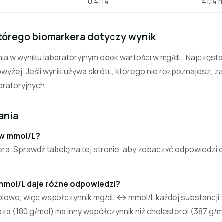
0.4114
41.14
którego biomarkera dotyczy wynik
a w wyniku laboratoryjnym obok wartości w mg/dL. Najczęst
owyżej. Jeśli wynik używa skrótu, którego nie rozpoznajesz, za
oratoryjnych
.
ania
L w mmol/L?
era. Sprawdź tabelę na tej stronie, aby zobaczyć odpowiedzi
mmol/L daje różne odpowiedzi?
olowe, więc współczynnik mg/dL ↔ mmol/L każdej substancji z
a (180 g/mol) ma inny współczynnik niż cholesterol (387 g/m