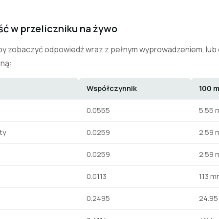
ść w przeliczniku na żywo
by zobaczyć odpowiedź wraz z pełnym wyprowadzeniem, lub o
aną:
Współczynnik
100 m
0.0555
5.55 
ty
0.0259
2.59 
0.0259
2.59 
0.0113
1.13 
0.2495
24.95