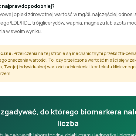
st najprawdopodobniej?
owej opieki zdrowotnej wartość w mg/dL najczęściej odnosi s
tego/LDL/HDL, trójglicerydów, wapnia, magnezu lub azotu m
ia w swoim wyniku.
yczne:
Przeliczenia na tej stronie są mechanicznymi przekształcenia
nego znaczenia wartości. To, czy przeliczona wartość mieści się w zak
, Twojej indywidualnej wartości odniesienia i kontekstu klinicznego
rzem.
 zgadywać, do którego biomarkera nal
liczba
tuje cały wynik laboratoryjny, dzięki czemu jednostka i bioma