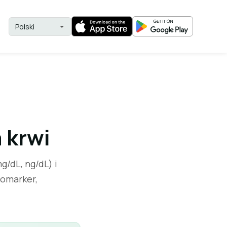
 krwi
/dL, ng/dL) i
iomarker,