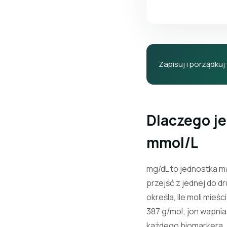
Zapisuj i porządkuj
Dlaczego j
mmol/L
mg/dL to jednostka ma
przejść z jednej do d
określa, ile moli mie
387 g/mol; jon wapnia
każdego biomarkera.