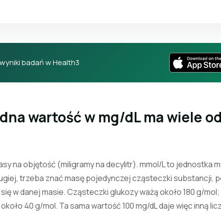
 wyniki badań w Health3
edna wartość w mg/dL ma wiele o
sy na objętość (miligramy na decylitr). mmol/L to jednostka m
rugiej, trzeba znać masę pojedynczej cząsteczki substancji, 
ści się w danej masie. Cząsteczki glukozy ważą około 180 g/mol
 około 40 g/mol. Ta sama wartość 100 mg/dL daje więc inną lic