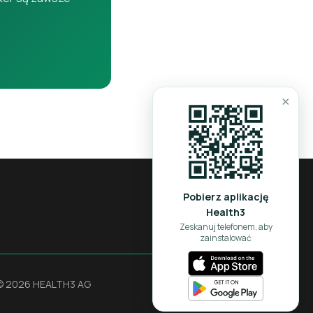
×
Pobierz aplikację
Health3
Zeskanuj telefonem, aby
zainstalować
© 2026 HEALTH3 AG