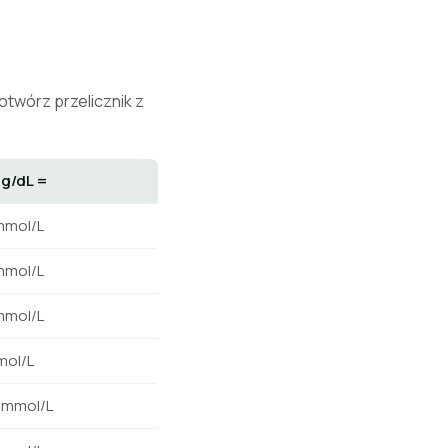
twórz przelicznik z
g/dL =
mmol/L
mmol/L
mmol/L
mmol/L
 mmol/L