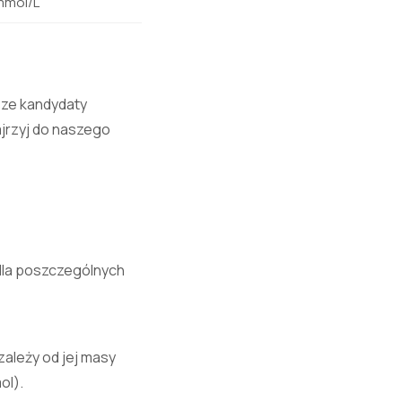
 mmol/L
sze kandydaty
jrzyj do
naszego
 dla poszczególnych
ależy od jej masy
ol).