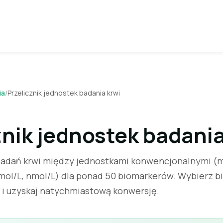
ia
/
Przelicznik jednostek badania krwi
znik jednostek badania
badań krwi między jednostkami konwencjonalnymi (mg
mol/L, nmol/L) dla ponad 50 biomarkerów. Wybierz b
i uzyskaj natychmiastową konwersję.