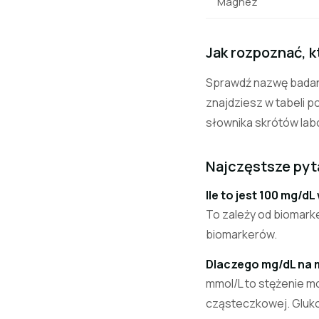
Magnez
Jak rozpoznać, 
Sprawdź nazwę badani
znajdziesz w tabeli p
słownika skrótów lab
Najczęstsze pyt
Ile to jest 100 mg/d
To zależy od biomark
biomarkerów.
Dlaczego mg/dL na 
mmol/L to stężenie m
cząsteczkowej. Glukoz