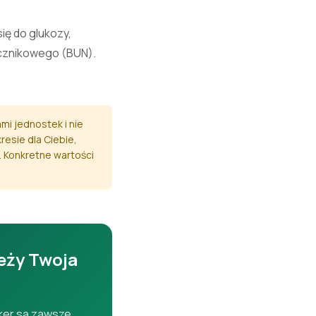
ię do glukozy,
ocznikowego (BUN).
mi jednostek i nie
resie dla Ciebie,
. Konkretne wartości
eży Twoja
rker są zawsze