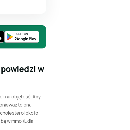
dpowiedzi w
oli na objętość. Aby
ponieważ to ona
; cholesterol około
zbę w mmol/L dla