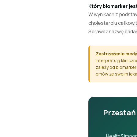
Który biomarker je
W wynikach z podstaw
cholesterolu całkowi
Sprawdź nazwę badan
Zastrzeżenie med
interpretują klinicz
zależy od biomarkera
omów ze swoim leka
Przestań
Health3 impor